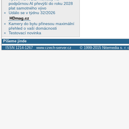
podpůrnou AI převýší do roku 2028
plat samotného vývo
Událo se v týdnu 32/2026
HDmag.cz
Kamery do bytu přinesou maximální
přehled o vaší domácnosti
Testovací novinka
Píšeme jinde
ISSN 1214-1267
www.czech-server.cz
© 1999-2015
Nitemedia s. r. 