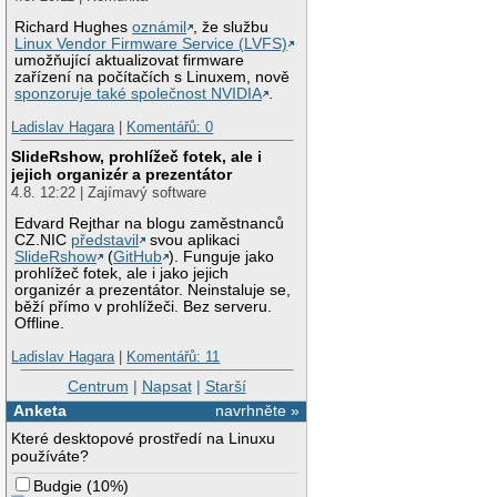
Richard Hughes
oznámil
, že službu
Linux Vendor Firmware Service (LVFS)
umožňující aktualizovat firmware
zařízení na počítačích s Linuxem, nově
sponzoruje také společnost NVIDIA
.
Ladislav Hagara
|
Komentářů: 0
SlideRshow, prohlížeč fotek, ale i
jejich organizér a prezentátor
4.8. 12:22 | Zajímavý software
Edvard Rejthar na blogu zaměstnanců
CZ.NIC
představil
svou aplikaci
SlideRshow
(
GitHub
). Funguje jako
prohlížeč fotek, ale i jako jejich
organizér a prezentátor. Neinstaluje se,
běží přímo v prohlížeči. Bez serveru.
Offline.
Ladislav Hagara
|
Komentářů: 11
Centrum
|
Napsat
|
Starší
Anketa
navrhněte »
Které desktopové prostředí na Linuxu
používáte?
Budgie
(
10%
)