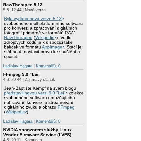
RawTherapee 5.13
5.8. 12:44 | Nová verze
Byla vydána nová verze 5.13
svobodného multiplatformního softwaru
pro konverzi a zpracování digitálních
fotografií primárně ve formátů RAW
RawTherapee
(
Wikipedie
). Vedle
zdrojových kódů je k dispozici také
balíček ve formátu
AppImage
. Stačí jej
stáhnout, nastavit právo ke spuštění a
spustit.
Ladislav Hagara
|
Komentářů: 0
FFmpeg 9.0 "Lei"
4.8. 20:44 | Zajímavý článek
Jean-Baptiste Kempf na svém blogu
představil novou verzi 9.0 "Lei"
kolekce
svobodného softwaru umožňujícího
nahrávání, konverzi a streamovaní
digitálního zvuku a obrazu
FFmpeg
(
Wikipedie
).
Ladislav Hagara
|
Komentářů: 0
NVIDIA sponzorem služby Linux
Vendor Firmware Service (LVFS)
4.8. 20:11 | Komunita