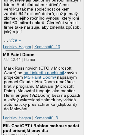
újmy, které její platformy působí mladým
lidem. S přihlédnutím k dřívějšímu
verdiktu tak má společnost celkem
zaplatit 942 milionů dolarů, což je malý
zlomek jejího ročního výnosu, který loni
činil 60 miliard dolarů. Čtvrteční verdikt
firmě také nařizuje, aby změnila způsob,
jakým její
…
více »
Ladislav Hagara
|
Komentářů: 13
MS Paint Doom
7.8. 12:44 | Humor
Mark Russinovich (CTO v Microsoft
Azure) se
na LinkedIn pochlubil
svým
projektem
MS Paint Doom
napsaným
pomocí Claude. Hru Doom umožňuje
hrát v programu Malování (Microsoft
Paint). Malování funguje jako monitor.
Herní engine (ViZDoom) běží na pozadí
a každý vykreslený snímek hry vkládá
automaticky přes schránku (clipboard)
do Malování.
Ladislav Hagara
|
Komentářů: 3
EK: ChatGPT i Roblox mohou spadat
pod přísnější pravidla