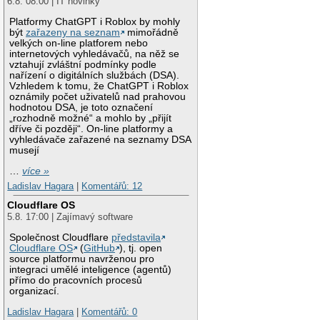
6.8. 08:00 | IT novinky
Platformy ChatGPT i Roblox by mohly
být
zařazeny na seznam
mimořádně
velkých on-line platforem nebo
internetových vyhledávačů, na něž se
vztahují zvláštní podmínky podle
nařízení o digitálních službách (DSA).
Vzhledem k tomu, že ChatGPT i Roblox
oznámily počet uživatelů nad prahovou
hodnotou DSA, je toto označení
„rozhodně možné“ a mohlo by „přijít
dříve či později“. On-line platformy a
vyhledávače zařazené na seznamy DSA
musejí
…
více »
Ladislav Hagara
|
Komentářů: 12
Cloudflare OS
5.8. 17:00 | Zajímavý software
Společnost Cloudflare
představila
Cloudflare OS
(
GitHub
), tj. open
source platformu navrženou pro
integraci umělé inteligence (agentů)
přímo do pracovních procesů
organizací.
Ladislav Hagara
|
Komentářů: 0