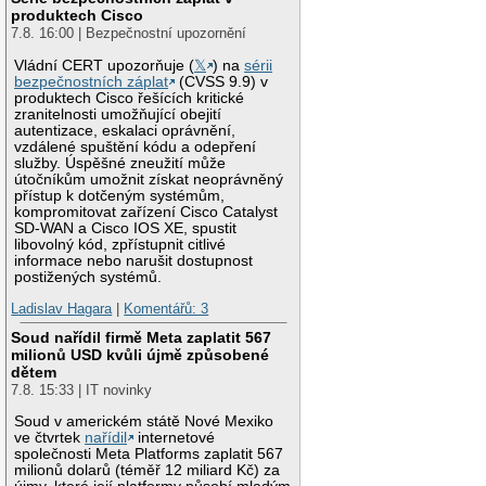
produktech Cisco
7.8. 16:00 | Bezpečnostní upozornění
Vládní CERT upozorňuje (
𝕏
) na
sérii
bezpečnostních záplat
(CVSS 9.9) v
produktech Cisco řešících kritické
zranitelnosti umožňující obejití
autentizace, eskalaci oprávnění,
vzdálené spuštění kódu a odepření
služby. Úspěšné zneužití může
útočníkům umožnit získat neoprávněný
přístup k dotčeným systémům,
kompromitovat zařízení Cisco Catalyst
SD-WAN a Cisco IOS XE, spustit
libovolný kód, zpřístupnit citlivé
informace nebo narušit dostupnost
postižených systémů.
Ladislav Hagara
|
Komentářů: 3
Soud nařídil firmě Meta zaplatit 567
milionů USD kvůli újmě způsobené
dětem
7.8. 15:33 | IT novinky
Soud v americkém státě Nové Mexiko
ve čtvrtek
nařídil
internetové
společnosti Meta Platforms zaplatit 567
milionů dolarů (téměř 12 miliard Kč) za