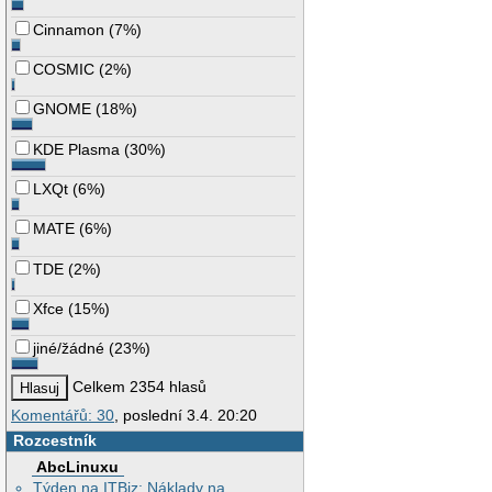
Cinnamon
(
7%
)
COSMIC
(
2%
)
GNOME
(
18%
)
KDE Plasma
(
30%
)
LXQt
(
6%
)
MATE
(
6%
)
TDE
(
2%
)
Xfce
(
15%
)
jiné/žádné
(
23%
)
Celkem 2354 hlasů
Komentářů: 30
, poslední 3.4. 20:20
Rozcestník
AbcLinuxu
Týden na ITBiz: Náklady na