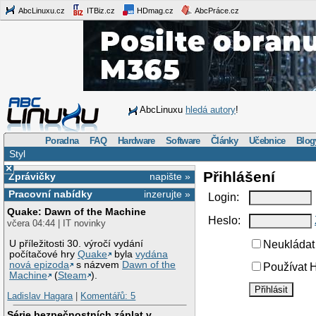
AbcLinuxu.cz
ITBiz.cz
HDmag.cz
AbcPráce.cz
AbcLinuxu
hledá autory
!
Poradna
FAQ
Hardware
Software
Články
Učebnice
Blog
Styl
×
Přihlášení
Zprávičky
napište »
Pracovní nabídky
inzerujte »
Login:
Quake: Dawn of the Machine
Heslo:
včera 04:44 | IT novinky
U příležitosti 30. výročí vydání
Neukládat 
počítačové hry
Quake
byla
vydána
nová epizoda
s názvem
Dawn of the
Používat H
Machine
(
Steam
).
Ladislav Hagara
|
Komentářů: 5
Série bezpečnostních záplat v