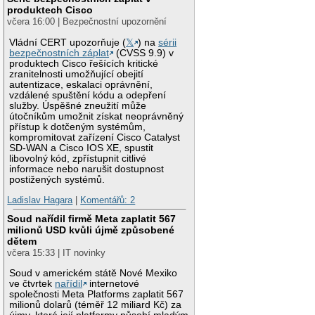
produktech Cisco
včera 16:00 | Bezpečnostní upozornění
Vládní CERT upozorňuje (
𝕏
) na
sérii
bezpečnostních záplat
(CVSS 9.9) v
produktech Cisco řešících kritické
zranitelnosti umožňující obejití
autentizace, eskalaci oprávnění,
vzdálené spuštění kódu a odepření
služby. Úspěšné zneužití může
útočníkům umožnit získat neoprávněný
přístup k dotčeným systémům,
kompromitovat zařízení Cisco Catalyst
SD-WAN a Cisco IOS XE, spustit
libovolný kód, zpřístupnit citlivé
informace nebo narušit dostupnost
postižených systémů.
Ladislav Hagara
|
Komentářů: 2
Soud nařídil firmě Meta zaplatit 567
milionů USD kvůli újmě způsobené
dětem
včera 15:33 | IT novinky
Soud v americkém státě Nové Mexiko
ve čtvrtek
nařídil
internetové
společnosti Meta Platforms zaplatit 567
milionů dolarů (téměř 12 miliard Kč) za