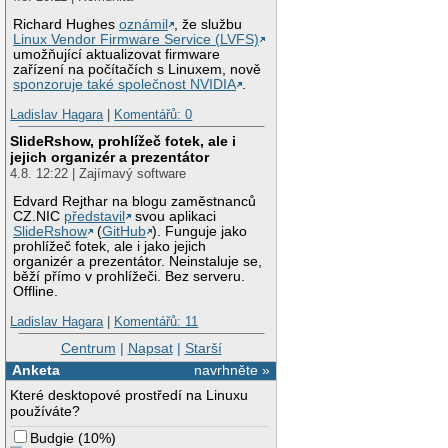
Richard Hughes
oznámil
, že službu
Linux Vendor Firmware Service (LVFS)
umožňující aktualizovat firmware
zařízení na počítačích s Linuxem, nově
sponzoruje také společnost NVIDIA
.
Ladislav Hagara
|
Komentářů: 0
SlideRshow, prohlížeč fotek, ale i
jejich organizér a prezentátor
4.8. 12:22 | Zajímavý software
Edvard Rejthar na blogu zaměstnanců
CZ.NIC
představil
svou aplikaci
SlideRshow
(
GitHub
). Funguje jako
prohlížeč fotek, ale i jako jejich
organizér a prezentátor. Neinstaluje se,
běží přímo v prohlížeči. Bez serveru.
Offline.
Ladislav Hagara
|
Komentářů: 11
Centrum
|
Napsat
|
Starší
Anketa
navrhněte »
Které desktopové prostředí na Linuxu
používáte?
Budgie
(
10%
)