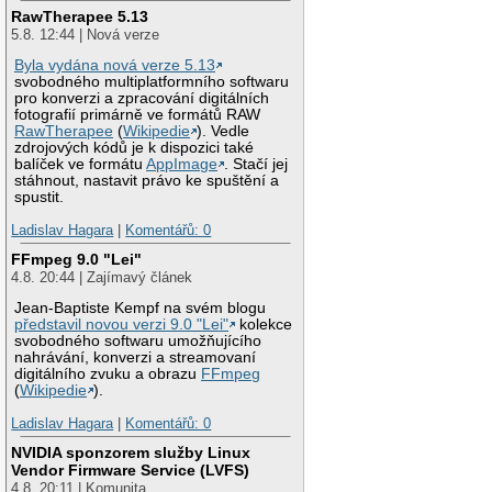
RawTherapee 5.13
5.8. 12:44 | Nová verze
Byla vydána nová verze 5.13
svobodného multiplatformního softwaru
pro konverzi a zpracování digitálních
fotografií primárně ve formátů RAW
RawTherapee
(
Wikipedie
). Vedle
zdrojových kódů je k dispozici také
balíček ve formátu
AppImage
. Stačí jej
stáhnout, nastavit právo ke spuštění a
spustit.
Ladislav Hagara
|
Komentářů: 0
FFmpeg 9.0 "Lei"
4.8. 20:44 | Zajímavý článek
Jean-Baptiste Kempf na svém blogu
představil novou verzi 9.0 "Lei"
kolekce
svobodného softwaru umožňujícího
nahrávání, konverzi a streamovaní
digitálního zvuku a obrazu
FFmpeg
(
Wikipedie
).
Ladislav Hagara
|
Komentářů: 0
NVIDIA sponzorem služby Linux
Vendor Firmware Service (LVFS)
4.8. 20:11 | Komunita