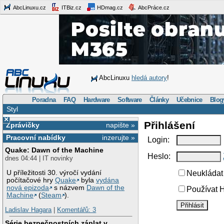
AbcLinuxu.cz
ITBiz.cz
HDmag.cz
AbcPráce.cz
AbcLinuxu
hledá autory
!
Poradna
FAQ
Hardware
Software
Články
Učebnice
Blog
Styl
×
Přihlášení
Zprávičky
napište »
Pracovní nabídky
inzerujte »
Login:
Quake: Dawn of the Machine
Heslo:
dnes 04:44 | IT novinky
U příležitosti 30. výročí vydání
Neukládat 
počítačové hry
Quake
byla
vydána
nová epizoda
s názvem
Dawn of the
Používat H
Machine
(
Steam
).
Ladislav Hagara
|
Komentářů: 3
Série bezpečnostních záplat v