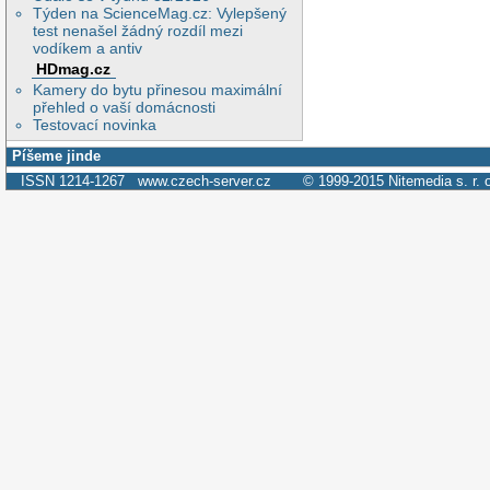
Týden na ScienceMag.cz: Vylepšený
test nenašel žádný rozdíl mezi
vodíkem a antiv
HDmag.cz
Kamery do bytu přinesou maximální
přehled o vaší domácnosti
Testovací novinka
Píšeme jinde
ISSN 1214-1267
www.czech-server.cz
© 1999-2015
Nitemedia s. r. 