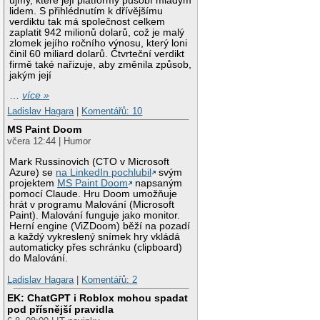
újmy, které její platformy působí mladým
lidem. S přihlédnutím k dřívějšímu
verdiktu tak má společnost celkem
zaplatit 942 milionů dolarů, což je malý
zlomek jejího ročního výnosu, který loni
činil 60 miliard dolarů. Čtvrteční verdikt
firmě také nařizuje, aby změnila způsob,
jakým její
…
více »
Ladislav Hagara
|
Komentářů: 10
MS Paint Doom
včera 12:44 | Humor
Mark Russinovich (CTO v Microsoft
Azure) se
na LinkedIn pochlubil
svým
projektem
MS Paint Doom
napsaným
pomocí Claude. Hru Doom umožňuje
hrát v programu Malování (Microsoft
Paint). Malování funguje jako monitor.
Herní engine (ViZDoom) běží na pozadí
a každý vykreslený snímek hry vkládá
automaticky přes schránku (clipboard)
do Malování.
Ladislav Hagara
|
Komentářů: 2
EK: ChatGPT i Roblox mohou spadat
pod přísnější pravidla