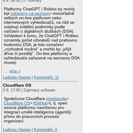
6.8. 08:00 | IT novinky
Platformy ChatGPT i Roblox by mohly
být
zařazeny na seznam
mimořádně
velkých on-line platforem nebo
internetových vyhledávačů, na něž se
vztahují zvláštní podmínky podle
nařízení o digitálních službách (DSA).
Vzhledem k tomu, že ChatGPT i Roblox
oznámily počet uživatelů nad prahovou
hodnotou DSA, je toto označení
„rozhodně možné“ a mohlo by „přijít
dříve či později“. On-line platformy a
vyhledávače zařazené na seznamy DSA
musejí
…
více »
Ladislav Hagara
|
Komentářů: 11
Cloudflare OS
5.8. 17:00 | Zajímavý software
Společnost Cloudflare
představila
Cloudflare OS
(
GitHub
), tj. open
source platformu navrženou pro
integraci umělé inteligence (agentů)
přímo do pracovních procesů
organizací.
Ladislav Hagara
|
Komentářů: 0