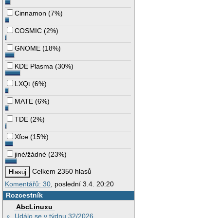
Cinnamon
(
7%
)
COSMIC
(
2%
)
GNOME
(
18%
)
KDE Plasma
(
30%
)
LXQt
(
6%
)
MATE
(
6%
)
TDE
(
2%
)
Xfce
(
15%
)
jiné/žádné
(
23%
)
Celkem 2350 hlasů
Komentářů: 30
, poslední 3.4. 20:20
Rozcestník
AbcLinuxu
Událo se v týdnu 32/2026