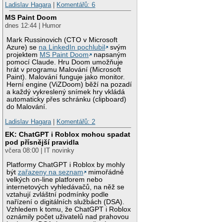
Ladislav Hagara
|
Komentářů: 6
MS Paint Doom
dnes 12:44 | Humor
Mark Russinovich (CTO v Microsoft
Azure) se
na LinkedIn pochlubil
svým
projektem
MS Paint Doom
napsaným
pomocí Claude. Hru Doom umožňuje
hrát v programu Malování (Microsoft
Paint). Malování funguje jako monitor.
Herní engine (ViZDoom) běží na pozadí
a každý vykreslený snímek hry vkládá
automaticky přes schránku (clipboard)
do Malování.
Ladislav Hagara
|
Komentářů: 2
EK: ChatGPT i Roblox mohou spadat
pod přísnější pravidla
včera 08:00 | IT novinky
Platformy ChatGPT i Roblox by mohly
být
zařazeny na seznam
mimořádně
velkých on-line platforem nebo
internetových vyhledávačů, na něž se
vztahují zvláštní podmínky podle
nařízení o digitálních službách (DSA).
Vzhledem k tomu, že ChatGPT i Roblox
oznámily počet uživatelů nad prahovou