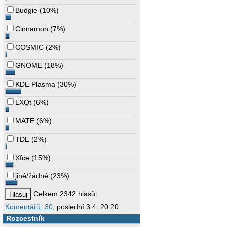
Budgie
(
10%
)
Cinnamon
(
7%
)
COSMIC
(
2%
)
GNOME
(
18%
)
KDE Plasma
(
30%
)
LXQt
(
6%
)
MATE
(
6%
)
TDE
(
2%
)
Xfce
(
15%
)
jiné/žádné
(
23%
)
Celkem 2342 hlasů
Komentářů: 30
, poslední 3.4. 20:20
Rozcestník