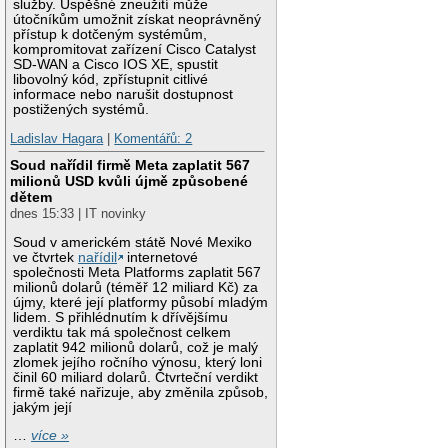
služby. Úspěšné zneužití může
útočníkům umožnit získat neoprávněný
přístup k dotčeným systémům,
kompromitovat zařízení Cisco Catalyst
SD-WAN a Cisco IOS XE, spustit
libovolný kód, zpřístupnit citlivé
informace nebo narušit dostupnost
postižených systémů.
Ladislav Hagara
|
Komentářů: 2
Soud nařídil firmě Meta zaplatit 567
milionů USD kvůli újmě způsobené
dětem
dnes 15:33 | IT novinky
Soud v americkém státě Nové Mexiko
ve čtvrtek
nařídil
internetové
společnosti Meta Platforms zaplatit 567
milionů dolarů (téměř 12 miliard Kč) za
újmy, které její platformy působí mladým
lidem. S přihlédnutím k dřívějšímu
verdiktu tak má společnost celkem
zaplatit 942 milionů dolarů, což je malý
zlomek jejího ročního výnosu, který loni
činil 60 miliard dolarů. Čtvrteční verdikt
firmě také nařizuje, aby změnila způsob,
jakým její
…
více »