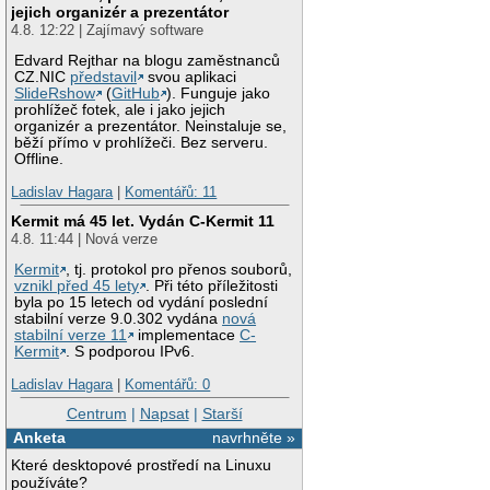
jejich organizér a prezentátor
4.8. 12:22 | Zajímavý software
Edvard Rejthar na blogu zaměstnanců
CZ.NIC
představil
svou aplikaci
SlideRshow
(
GitHub
). Funguje jako
prohlížeč fotek, ale i jako jejich
organizér a prezentátor. Neinstaluje se,
běží přímo v prohlížeči. Bez serveru.
Offline.
Ladislav Hagara
|
Komentářů: 11
Kermit má 45 let. Vydán C-Kermit 11
4.8. 11:44 | Nová verze
Kermit
, tj. protokol pro přenos souborů,
vznikl před 45 lety
. Při této příležitosti
byla po 15 letech od vydání poslední
stabilní verze 9.0.302 vydána
nová
stabilní verze 11
implementace
C-
Kermit
. S podporou IPv6.
Ladislav Hagara
|
Komentářů: 0
Centrum
|
Napsat
|
Starší
Anketa
navrhněte »
Které desktopové prostředí na Linuxu
používáte?