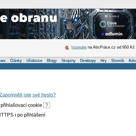
Inzerujte
na AbcPráce.cz od 950 Kč
are
Články
Učebnice
Blogy
Skupiny
Desktopy
Hry
Slovník
Kdo
Zapomněli jste své heslo?
přihlašovací cookie
?
TTPS i po přihlášení