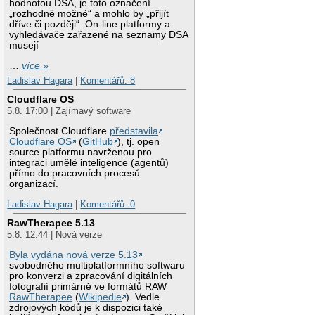
hodnotou DSA, je toto označení
„rozhodně možné“ a mohlo by „přijít
dříve či později“. On-line platformy a
vyhledávače zařazené na seznamy DSA
musejí
…
více »
Ladislav Hagara
|
Komentářů: 8
Cloudflare OS
5.8. 17:00 | Zajímavý software
Společnost Cloudflare
představila
Cloudflare OS
(
GitHub
), tj. open
source platformu navrženou pro
integraci umělé inteligence (agentů)
přímo do pracovních procesů
organizací.
Ladislav Hagara
|
Komentářů: 0
RawTherapee 5.13
5.8. 12:44 | Nová verze
Byla vydána nová verze 5.13
svobodného multiplatformního softwaru
pro konverzi a zpracování digitálních
fotografií primárně ve formátů RAW
RawTherapee
(
Wikipedie
). Vedle
zdrojových kódů je k dispozici také