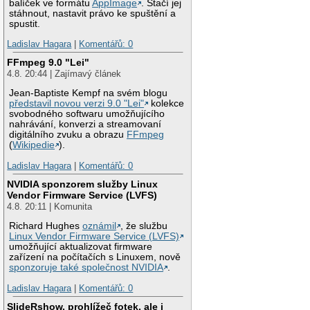
balíček ve formátu
AppImage
. Stačí jej
stáhnout, nastavit právo ke spuštění a
spustit.
Ladislav Hagara
|
Komentářů: 0
FFmpeg 9.0 "Lei"
4.8. 20:44 | Zajímavý článek
Jean-Baptiste Kempf na svém blogu
představil novou verzi 9.0 "Lei"
kolekce
svobodného softwaru umožňujícího
nahrávání, konverzi a streamovaní
digitálního zvuku a obrazu
FFmpeg
(
Wikipedie
).
Ladislav Hagara
|
Komentářů: 0
NVIDIA sponzorem služby Linux
Vendor Firmware Service (LVFS)
4.8. 20:11 | Komunita
Richard Hughes
oznámil
, že službu
Linux Vendor Firmware Service (LVFS)
umožňující aktualizovat firmware
zařízení na počítačích s Linuxem, nově
sponzoruje také společnost NVIDIA
.
Ladislav Hagara
|
Komentářů: 0
SlideRshow, prohlížeč fotek, ale i