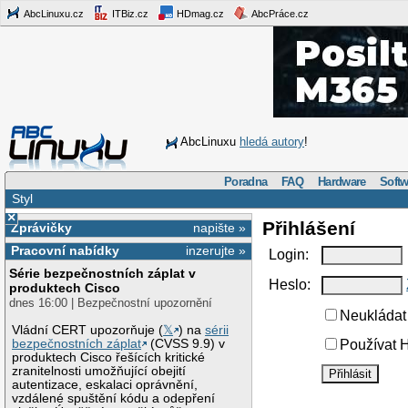
AbcLinuxu.cz
ITBiz.cz
HDmag.cz
AbcPráce.cz
AbcLinuxu
hledá autory
!
Poradna
FAQ
Hardware
Softw
Styl
×
Přihlášení
Zprávičky
napište »
Pracovní nabídky
inzerujte »
Login:
Série bezpečnostních záplat v
Heslo:
produktech Cisco
dnes 16:00 | Bezpečnostní upozornění
Neukládat 
Vládní CERT upozorňuje (
𝕏
) na
sérii
bezpečnostních záplat
(CVSS 9.9) v
Používat H
produktech Cisco řešících kritické
zranitelnosti umožňující obejití
autentizace, eskalaci oprávnění,
vzdálené spuštění kódu a odepření