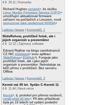
4.8. 20:11 | Komunita
Richard Hughes
oznámil
, že službu
Linux Vendor Firmware Service (LVFS)
umožňující aktualizovat firmware
zařízení na počítačích s Linuxem, nově
sponzoruje také společnost NVIDIA
.
Ladislav Hagara
|
Komentářů: 1
SlideRshow, prohlížeč fotek, ale i
jejich organizér a prezentátor
4.8. 12:22 | Zajímavý software
Edvard Rejthar na blogu zaměstnanců
CZ.NIC
představil
svou aplikaci
SlideRshow
(
GitHub
). Funguje jako
prohlížeč fotek, ale i jako jejich
organizér a prezentátor. Neinstaluje se,
běží přímo v prohlížeči. Bez serveru.
Offline.
Ladislav Hagara
|
Komentářů: 3
Kermit má 45 let. Vydán C-Kermit 11
4.8. 11:44 | Nová verze
Kermit
, tj. protokol pro přenos souborů,
vznikl před 45 lety
. Při této příležitosti
byla po 15 letech od vydání poslední