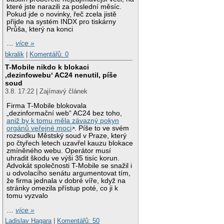
které jste narazili za poslední měsíc.
Pokud jde o novinky, řeč zcela jistě
přijde na systém INDX pro tiskárny
Průša, který na konci
…
více »
bkralik
|
Komentářů: 0
T-Mobile nikdo k blokaci
‚dezinfowebu‘ AC24 nenutil, píše
soud
3.8. 17:22 | Zajímavý článek
Firma T-Mobile blokovala
„dezinformační web“ AC24 bez toho,
aniž by k tomu měla závazný pokyn
orgánů veřejné moci
. Píše to ve svém
rozsudku Městský soud v Praze, který
po čtyřech letech uzavřel kauzu blokace
zmíněného webu. Operátor musí
uhradit škodu ve výši 35 tisíc korun.
Advokát společnosti T-Mobile se snažil i
u odvolacího senátu argumentovat tím,
že firma jednala v dobré víře, když na
stránky omezila přístup poté, co ji k
tomu vyzvalo
…
více »
Ladislav Hagara
|
Komentářů: 50