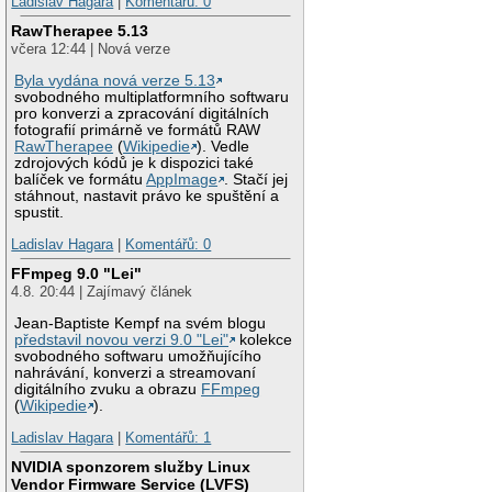
Ladislav Hagara
|
Komentářů: 0
RawTherapee 5.13
včera 12:44 | Nová verze
Byla vydána nová verze 5.13
svobodného multiplatformního softwaru
pro konverzi a zpracování digitálních
fotografií primárně ve formátů RAW
RawTherapee
(
Wikipedie
). Vedle
zdrojových kódů je k dispozici také
balíček ve formátu
AppImage
. Stačí jej
stáhnout, nastavit právo ke spuštění a
spustit.
Ladislav Hagara
|
Komentářů: 0
FFmpeg 9.0 "Lei"
4.8. 20:44 | Zajímavý článek
Jean-Baptiste Kempf na svém blogu
představil novou verzi 9.0 "Lei"
kolekce
svobodného softwaru umožňujícího
nahrávání, konverzi a streamovaní
digitálního zvuku a obrazu
FFmpeg
(
Wikipedie
).
Ladislav Hagara
|
Komentářů: 1
NVIDIA sponzorem služby Linux
Vendor Firmware Service (LVFS)