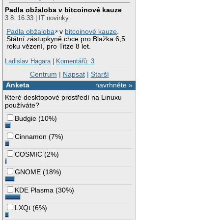
Padla obžaloba v bitcoinové kauze
3.8. 16:33 | IT novinky
Padla obžaloba
v
bitcoinové kauze
.
Státní zástupkyně chce pro Blažka 6,5
roku vězení, pro Titze 8 let.
Ladislav Hagara
|
Komentářů: 3
Centrum
|
Napsat
|
Starší
Anketa
navrhněte »
Které desktopové prostředí na Linuxu
používáte?
Budgie
(
10%
)
Cinnamon
(
7%
)
COSMIC
(
2%
)
GNOME
(
18%
)
KDE Plasma
(
30%
)
LXQt
(
6%
)