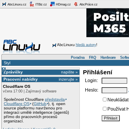
AbcLinuxu.cz
ITBiz.cz
HDmag.cz
AbcPráce.cz
AbcLinuxu
hledá autory
!
Poradna
FAQ
Hardware
Softw
Styl
×
Přihlášení
Zprávičky
napište »
Pracovní nabídky
inzerujte »
Login:
Cloudflare OS
Heslo:
včera 17:00 | Zajímavý software
Společnost Cloudflare
představila
Neukládat 
Cloudflare OS
(
GitHub
), tj. open
source platformu navrženou pro
Používat H
integraci umělé inteligence (agentů)
přímo do pracovních procesů
organizací.