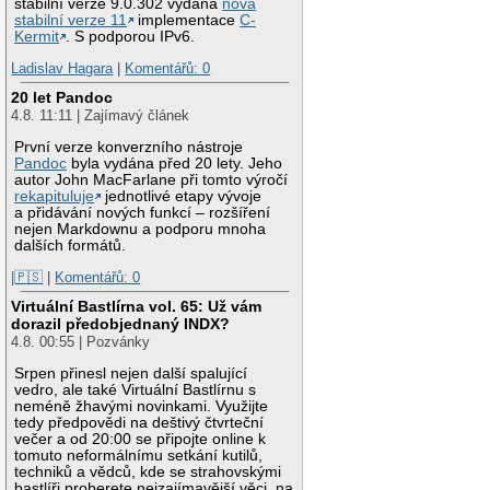
stabilní verze 9.0.302 vydána
nová
stabilní verze 11
implementace
C-
Kermit
. S podporou IPv6.
Ladislav Hagara
|
Komentářů: 0
20 let Pandoc
4.8. 11:11 | Zajímavý článek
První verze konverzního nástroje
Pandoc
byla vydána před 20 lety. Jeho
autor John MacFarlane při tomto výročí
rekapituluje
jednotlivé etapy vývoje
a přidávání nových funkcí – rozšíření
nejen Markdownu a podporu mnoha
dalších formátů.
|🇵🇸
|
Komentářů: 0
Virtuální Bastlírna vol. 65: Už vám
dorazil předobjednaný INDX?
4.8. 00:55 | Pozvánky
Srpen přinesl nejen další spalující
vedro, ale také Virtuální Bastlírnu s
neméně žhavými novinkami. Využijte
tedy předpovědi na deštivý čtvrteční
večer a od 20:00 se připojte online k
tomuto neformálnímu setkání kutilů,
techniků a vědců, kde se strahovskými
bastlíři proberete nejzajímavější věci, na