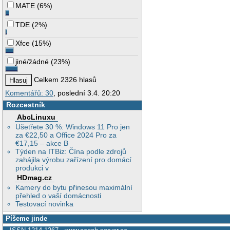
MATE
(
6%
)
TDE
(
2%
)
Xfce
(
15%
)
jiné/žádné
(
23%
)
Celkem 2326 hlasů
Komentářů: 30
, poslední 3.4. 20:20
Rozcestník
AbcLinuxu
Ušetřete 30 %: Windows 11 Pro jen
za €22,50 a Office 2024 Pro za
€17,15 – akce B
Týden na ITBiz: Čína podle zdrojů
zahájila výrobu zařízení pro domácí
produkci v
HDmag.cz
Kamery do bytu přinesou maximální
přehled o vaší domácnosti
Testovací novinka
Píšeme jinde