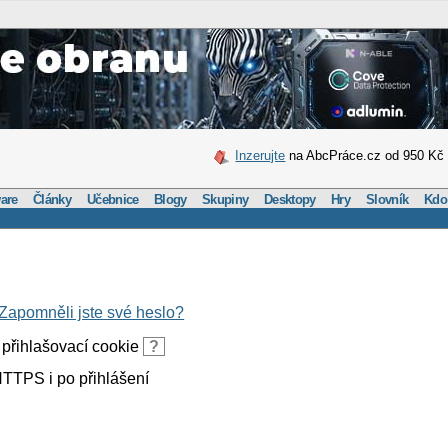
Inzerujte
na AbcPráce.cz od 950 Kč
are
Články
Učebnice
Blogy
Skupiny
Desktopy
Hry
Slovník
Kdo
Zapomněli jste své heslo?
přihlašovací cookie
?
TTPS i po přihlášení