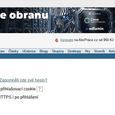
Inzerujte
na AbcPráce.cz od 950 Kč
are
Články
Učebnice
Blogy
Skupiny
Desktopy
Hry
Slovník
Kdo
Zapomněli jste své heslo?
přihlašovací cookie
?
TTPS i po přihlášení