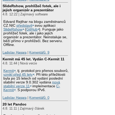
SlideRshow, prohlížeč fotek, ale i
jejich organizér a prezentátor
4.8. 12:22 | Zajímavý software
Edvard Rejthar na blogu zaměstnanců
CZ.NIC
představil
svou aplikaci
SlideRshow
(
GitHub
). Funguje jako
prohlížeč fotek, ale i jako jejich
organizér a prezentátor. Neinstaluje se,
běží přímo v prohlížeči. Bez serveru.
Offline.
Ladislav Hagara
|
Komentářů: 9
Kermit má 45 let. Vydán C-Kermit 11
4.8. 11:44 | Nová verze
Kermit
, tj. protokol pro přenos souborů,
vznikl před 45 lety
. Při této příležitosti
byla po 15 letech od vydání poslední
stabilní verze 9.0.302 vydána
nová
stabilní verze 11
implementace
C-
Kermit
. S podporou IPv6.
Ladislav Hagara
|
Komentářů: 0
20 let Pandoc
4.8. 11:11 | Zajímavý článek