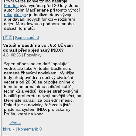
První verze konverzního nástroje
Pandoc
byla vydána před 20 lety. Jeho
autor John MacFarlane při tomto výročí
rekapituluje
jednotlivé etapy vývoje
a přidávání nových funkcí – rozšíření
nejen Markdownu a podporu mnoha
dalších formátů.
|🇵🇸
|
Komentářů: 0
Virtuální Bastlírna vol. 65: Už vám
dorazil předobjednaný INDX?
4.8. 00:55 | Pozvánky
Srpen přinesl nejen další spalující
vedro, ale také Virtuální Bastlírnu s
neméně žhavými novinkami. Využijte
tedy předpovědi na deštivý čtvrteční
večer a od 20:00 se připojte online k
tomuto neformálnímu setkání kutilů,
techniků a vědců, kde se strahovskými
bastlíři proberete nejzajímavější věci, na
které jste narazili za poslední měsíc.
Pokud jde o novinky, řeč zcela jistě
přijde na systém INDX pro tiskárny
Průša, který na konci
…
více »
bkralik
|
Komentářů: 0