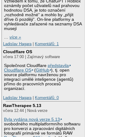
Vzhledem k tomu, že ChatGPT i Roblox
oznámily počet uživatelů nad prahovou
hodnotou DSA, je toto označení
„rozhodně možné“ a mohlo by „přijít
dříve či později“. On-line platformy a
vyhledávače zařazené na seznamy DSA
musejí
…
více »
Ladislav Hagara
|
Komentářů: 1
Cloudflare OS
včera 17:00 | Zajímavý software
Společnost Cloudflare
představila
Cloudflare OS
(
GitHub
), tj. open
source platformu navrženou pro
integraci umělé inteligence (agentů)
přímo do pracovních procesů
organizací.
Ladislav Hagara
|
Komentářů: 0
RawTherapee 5.13
včera 12:44 | Nová verze
Byla vydána nová verze 5.13
svobodného multiplatformního softwaru
pro konverzi a zpracování digitálních
fotografií primárně ve formátů RAW