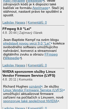
RawTherapee
(
Wikipedie
). Vedle
zdrojových kódů je k dispozici také
balíček ve formátu
AppImage
. Stačí jej
stáhnout, nastavit právo ke spuštění a
spustit.
Ladislav Hagara
|
Komentářů: 0
FFmpeg 9.0 "Lei"
4.8. 20:44 | Zajímavý článek
Jean-Baptiste Kempf na svém blogu
představil novou verzi 9.0 "Lei"
kolekce
svobodného softwaru umožňujícího
nahrávání, konverzi a streamovaní
digitálního zvuku a obrazu
FFmpeg
(
Wikipedie
).
Ladislav Hagara
|
Komentářů: 0
NVIDIA sponzorem služby Linux
Vendor Firmware Service (LVFS)
4.8. 20:11 | Komunita
Richard Hughes
oznámil
, že službu
Linux Vendor Firmware Service (LVFS)
umožňující aktualizovat firmware
zařízení na počítačích s Linuxem, nově
sponzoruje také společnost NVIDIA
.
Ladislav Hagara
|
Komentářů: 0