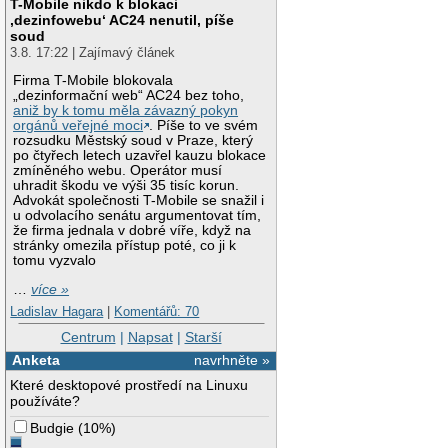
T-Mobile nikdo k blokaci
‚dezinfowebu‘ AC24 nenutil, píše
soud
3.8. 17:22 | Zajímavý článek
Firma T-Mobile blokovala
„dezinformační web“ AC24 bez toho,
aniž by k tomu měla závazný pokyn
orgánů veřejné moci
. Píše to ve svém
rozsudku Městský soud v Praze, který
po čtyřech letech uzavřel kauzu blokace
zmíněného webu. Operátor musí
uhradit škodu ve výši 35 tisíc korun.
Advokát společnosti T-Mobile se snažil i
u odvolacího senátu argumentovat tím,
že firma jednala v dobré víře, když na
stránky omezila přístup poté, co ji k
tomu vyzvalo
…
více »
Ladislav Hagara
|
Komentářů: 70
Centrum
|
Napsat
|
Starší
Anketa
navrhněte »
Které desktopové prostředí na Linuxu
používáte?
Budgie
(
10%
)