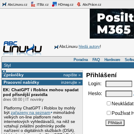
AbcLinuxu.cz
ITBiz.cz
HDmag.cz
AbcPráce.cz
AbcLinuxu
hledá autory
!
Poradna
FAQ
Hardware
Softw
Styl
×
Přihlášení
Zprávičky
napište »
Pracovní nabídky
inzerujte »
Login:
EK: ChatGPT i Roblox mohou spadat
Heslo:
pod přísnější pravidla
dnes 08:00 | IT novinky
Neukládat 
Platformy ChatGPT i Roblox by mohly
být
zařazeny na seznam
mimořádně
Používat H
velkých on-line platforem nebo
internetových vyhledávačů, na něž se
vztahují zvláštní podmínky podle
nařízení o digitálních službách (DSA).