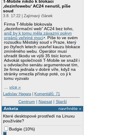
T-Mobile nikdo k blokaci
‚dezinfowebu‘ AC24 nenutil, píše
soud
3.8. 17:22 | Zajímavý článek
Firma T-Mobile blokovala
„dezinformační web“ AC24 bez toho,
aniž by k tomu měla závazný pokyn
orgánů veřejné moci
. Píše to ve svém
rozsudku Městský soud v Praze, který
po čtyřech letech uzavřel kauzu blokace
zmíněného webu. Operátor musí
uhradit škodu ve výši 35 tisíc korun.
Advokát společnosti T-Mobile se snažil i
u odvolacího senátu argumentovat tím,
že firma jednala v dobré víře, když na
stránky omezila přístup poté, co ji k
tomu vyzvalo
…
více »
Ladislav Hagara
|
Komentářů: 71
Centrum
|
Napsat
|
Starší
Anketa
navrhněte »
Které desktopové prostředí na Linuxu
používáte?
Budgie
(
10%
)