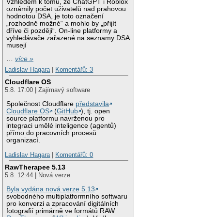
Vzhledem k tomu, že ChatGPT i Roblox
oznámily počet uživatelů nad prahovou
hodnotou DSA, je toto označení
„rozhodně možné“ a mohlo by „přijít
dříve či později“. On-line platformy a
vyhledávače zařazené na seznamy DSA
musejí
…
více »
Ladislav Hagara
|
Komentářů: 3
Cloudflare OS
5.8. 17:00 | Zajímavý software
Společnost Cloudflare
představila
Cloudflare OS
(
GitHub
), tj. open
source platformu navrženou pro
integraci umělé inteligence (agentů)
přímo do pracovních procesů
organizací.
Ladislav Hagara
|
Komentářů: 0
RawTherapee 5.13
5.8. 12:44 | Nová verze
Byla vydána nová verze 5.13
svobodného multiplatformního softwaru
pro konverzi a zpracování digitálních
fotografií primárně ve formátů RAW