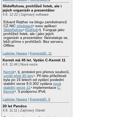
SlideRshow, prohlížeč fotek, ale i
jejich organizér a prezentátor
4.8. 12:22 | Zajímavý software
Edvard Rejthar na blogu zaměstnanců
CZ.NIC
představil
svou aplikaci
SlideRshow
(
GitHub
). Funguje jako
prohlížeč fotek, ale i jako jejich
organizér a prezentátor. Neinstaluje se,
běží přímo v prohlížeči. Bez serveru.
Offline.
Ladislav Hagara
|
Komentářů: 11
Kermit má 45 let. Vydán C-Kermit 11
4.8. 11:44 | Nová verze
Kermit
, tj. protokol pro přenos souborů,
vznikl před 45 lety
. Při této příležitosti
byla po 15 letech od vydání poslední
stabilní verze 9.0.302 vydána
nová
stabilní verze 11
implementace
C-
Kermit
. S podporou IPv6.
Ladislav Hagara
|
Komentářů: 0
20 let Pandoc
4.8. 11:11 | Zajímavý článek