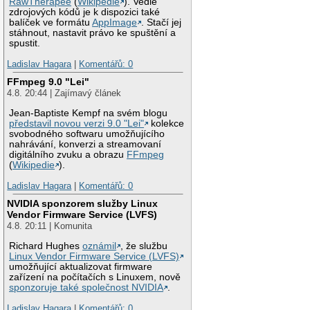
RawTherapee
(
Wikipedie
). Vedle
zdrojových kódů je k dispozici také
balíček ve formátu
AppImage
. Stačí jej
stáhnout, nastavit právo ke spuštění a
spustit.
Ladislav Hagara
|
Komentářů: 0
FFmpeg 9.0 "Lei"
4.8. 20:44 | Zajímavý článek
Jean-Baptiste Kempf na svém blogu
představil novou verzi 9.0 "Lei"
kolekce
svobodného softwaru umožňujícího
nahrávání, konverzi a streamovaní
digitálního zvuku a obrazu
FFmpeg
(
Wikipedie
).
Ladislav Hagara
|
Komentářů: 0
NVIDIA sponzorem služby Linux
Vendor Firmware Service (LVFS)
4.8. 20:11 | Komunita
Richard Hughes
oznámil
, že službu
Linux Vendor Firmware Service (LVFS)
umožňující aktualizovat firmware
zařízení na počítačích s Linuxem, nově
sponzoruje také společnost NVIDIA
.
Ladislav Hagara
|
Komentářů: 0