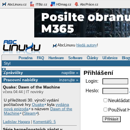
AbcLinuxu.cz
ITBiz.cz
HDmag.cz
AbcPráce.cz
AbcLinuxu
hledá autory
!
Poradna
FAQ
Hardware
Software
Články
Učebnice
Blog
Styl
×
Přihlášení
Zprávičky
napište »
Pracovní nabídky
inzerujte »
Login:
Quake: Dawn of the Machine
Heslo:
včera 04:44 | IT novinky
U příležitosti 30. výročí vydání
Neukládat 
počítačové hry
Quake
byla
vydána
nová epizoda
s názvem
Dawn of the
Používat H
Machine
(
Steam
).
Ladislav Hagara
|
Komentářů: 5
Série bezpečnostních záplat v