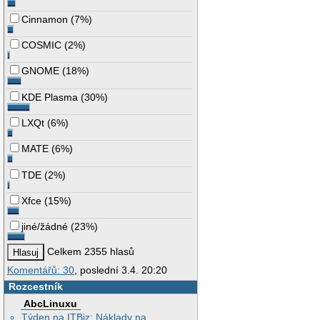
Cinnamon
(
7%
)
COSMIC
(
2%
)
GNOME
(
18%
)
KDE Plasma
(
30%
)
LXQt
(
6%
)
MATE
(
6%
)
TDE
(
2%
)
Xfce
(
15%
)
jiné/žádné
(
23%
)
Celkem 2355 hlasů
Komentářů: 30
, poslední 3.4. 20:20
Rozcestník
AbcLinuxu
Týden na ITBiz: Náklady na