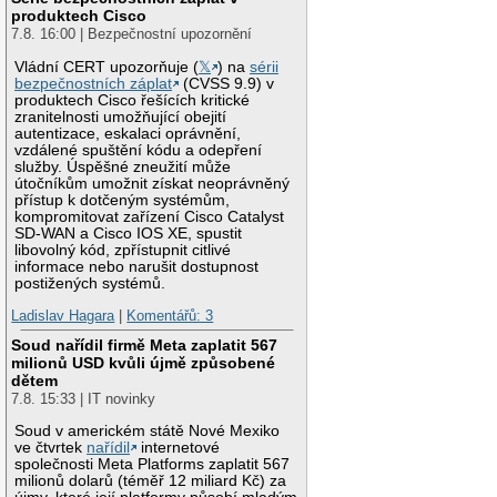
produktech Cisco
7.8. 16:00 | Bezpečnostní upozornění
Vládní CERT upozorňuje (
𝕏
) na
sérii
bezpečnostních záplat
(CVSS 9.9) v
produktech Cisco řešících kritické
zranitelnosti umožňující obejití
autentizace, eskalaci oprávnění,
vzdálené spuštění kódu a odepření
služby. Úspěšné zneužití může
útočníkům umožnit získat neoprávněný
přístup k dotčeným systémům,
kompromitovat zařízení Cisco Catalyst
SD-WAN a Cisco IOS XE, spustit
libovolný kód, zpřístupnit citlivé
informace nebo narušit dostupnost
postižených systémů.
Ladislav Hagara
|
Komentářů: 3
Soud nařídil firmě Meta zaplatit 567
milionů USD kvůli újmě způsobené
dětem
7.8. 15:33 | IT novinky
Soud v americkém státě Nové Mexiko
ve čtvrtek
nařídil
internetové
společnosti Meta Platforms zaplatit 567
milionů dolarů (téměř 12 miliard Kč) za