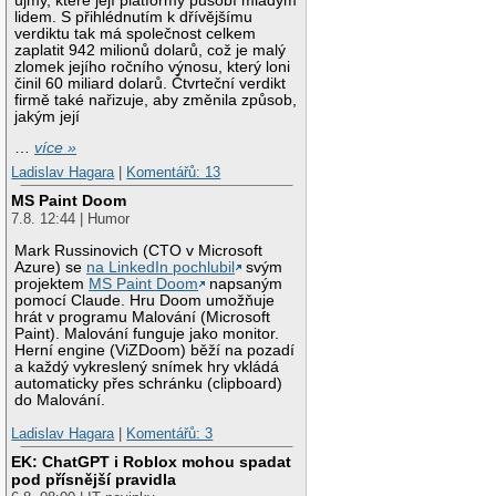
újmy, které její platformy působí mladým
lidem. S přihlédnutím k dřívějšímu
verdiktu tak má společnost celkem
zaplatit 942 milionů dolarů, což je malý
zlomek jejího ročního výnosu, který loni
činil 60 miliard dolarů. Čtvrteční verdikt
firmě také nařizuje, aby změnila způsob,
jakým její
…
více »
Ladislav Hagara
|
Komentářů: 13
MS Paint Doom
7.8. 12:44 | Humor
Mark Russinovich (CTO v Microsoft
Azure) se
na LinkedIn pochlubil
svým
projektem
MS Paint Doom
napsaným
pomocí Claude. Hru Doom umožňuje
hrát v programu Malování (Microsoft
Paint). Malování funguje jako monitor.
Herní engine (ViZDoom) běží na pozadí
a každý vykreslený snímek hry vkládá
automaticky přes schránku (clipboard)
do Malování.
Ladislav Hagara
|
Komentářů: 3
EK: ChatGPT i Roblox mohou spadat
pod přísnější pravidla