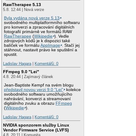
RawTherapee 5.13
5.8. 12:44 | Nová verze
Byla vydána nová verze 5.13
svobodného multiplatformního softwaru
pro konverzi a zpracování digitálních
fotografií primárně ve formátů RAW
RawTherapee
(
Wikipedie
). Vedle
zdrojových kódů je k dispozici také
balíček ve formátu
AppImage
. Stačí jej
stáhnout, nastavit právo ke spuštění a
spustit.
Ladislav Hagara
|
Komentářů: 0
FFmpeg 9.0 "Lei"
4.8. 20:44 | Zajímavý článek
Jean-Baptiste Kempf na svém blogu
představil novou verzi 9.0 "Lei"
kolekce
svobodného softwaru umožňujícího
nahrávání, konverzi a streamovaní
digitálního zvuku a obrazu
FFmpeg
(
Wikipedie
).
Ladislav Hagara
|
Komentářů: 0
NVIDIA sponzorem služby Linux
Vendor Firmware Service (LVFS)
4.8. 20:11 | Komunita