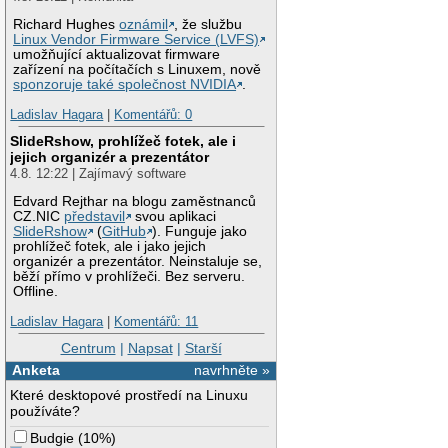
Richard Hughes
oznámil
, že službu
Linux Vendor Firmware Service (LVFS)
umožňující aktualizovat firmware
zařízení na počítačích s Linuxem, nově
sponzoruje také společnost NVIDIA
.
Ladislav Hagara
|
Komentářů: 0
SlideRshow, prohlížeč fotek, ale i
jejich organizér a prezentátor
4.8. 12:22 | Zajímavý software
Edvard Rejthar na blogu zaměstnanců
CZ.NIC
představil
svou aplikaci
SlideRshow
(
GitHub
). Funguje jako
prohlížeč fotek, ale i jako jejich
organizér a prezentátor. Neinstaluje se,
běží přímo v prohlížeči. Bez serveru.
Offline.
Ladislav Hagara
|
Komentářů: 11
Centrum
|
Napsat
|
Starší
Anketa
navrhněte »
Které desktopové prostředí na Linuxu
používáte?
Budgie
(
10%
)