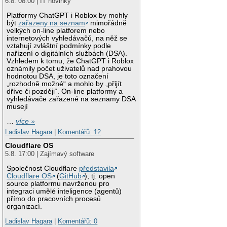
6.8. 08:00 | IT novinky
Platformy ChatGPT i Roblox by mohly
být
zařazeny na seznam
mimořádně
velkých on-line platforem nebo
internetových vyhledávačů, na něž se
vztahují zvláštní podmínky podle
nařízení o digitálních službách (DSA).
Vzhledem k tomu, že ChatGPT i Roblox
oznámily počet uživatelů nad prahovou
hodnotou DSA, je toto označení
„rozhodně možné“ a mohlo by „přijít
dříve či později“. On-line platformy a
vyhledávače zařazené na seznamy DSA
musejí
…
více »
Ladislav Hagara
|
Komentářů: 12
Cloudflare OS
5.8. 17:00 | Zajímavý software
Společnost Cloudflare
představila
Cloudflare OS
(
GitHub
), tj. open
source platformu navrženou pro
integraci umělé inteligence (agentů)
přímo do pracovních procesů
organizací.
Ladislav Hagara
|
Komentářů: 0