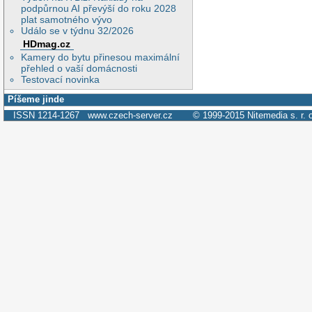
podpůrnou AI převýší do roku 2028
plat samotného vývo
Událo se v týdnu 32/2026
HDmag.cz
Kamery do bytu přinesou maximální
přehled o vaší domácnosti
Testovací novinka
Píšeme jinde
ISSN 1214-1267
www.czech-server.cz
© 1999-2015
Nitemedia s. r. 