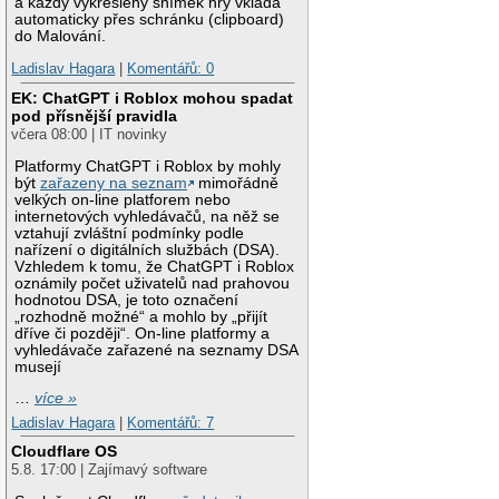
a každý vykreslený snímek hry vkládá
automaticky přes schránku (clipboard)
do Malování.
Ladislav Hagara
|
Komentářů: 0
EK: ChatGPT i Roblox mohou spadat
pod přísnější pravidla
včera 08:00 | IT novinky
Platformy ChatGPT i Roblox by mohly
být
zařazeny na seznam
mimořádně
velkých on-line platforem nebo
internetových vyhledávačů, na něž se
vztahují zvláštní podmínky podle
nařízení o digitálních službách (DSA).
Vzhledem k tomu, že ChatGPT i Roblox
oznámily počet uživatelů nad prahovou
hodnotou DSA, je toto označení
„rozhodně možné“ a mohlo by „přijít
dříve či později“. On-line platformy a
vyhledávače zařazené na seznamy DSA
musejí
…
více »
Ladislav Hagara
|
Komentářů: 7
Cloudflare OS
5.8. 17:00 | Zajímavý software