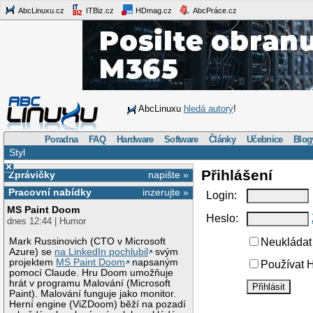
AbcLinuxu.cz
ITBiz.cz
HDmag.cz
AbcPráce.cz
AbcLinuxu
hledá autory
!
Poradna
FAQ
Hardware
Software
Články
Učebnice
Blog
Styl
×
Přihlášení
Zprávičky
napište »
Pracovní nabídky
inzerujte »
Login:
MS Paint Doom
Heslo:
dnes 12:44 | Humor
Mark Russinovich (CTO v Microsoft
Neukládat 
Azure) se
na LinkedIn pochlubil
svým
projektem
MS Paint Doom
napsaným
Používat H
pomocí Claude. Hru Doom umožňuje
hrát v programu Malování (Microsoft
Paint). Malování funguje jako monitor.
Herní engine (ViZDoom) běží na pozadí