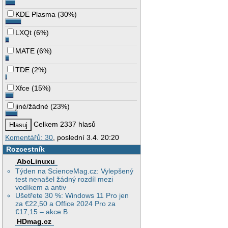
KDE Plasma
(
30%
)
LXQt
(
6%
)
MATE
(
6%
)
TDE
(
2%
)
Xfce
(
15%
)
jiné/žádné
(
23%
)
Celkem 2337 hlasů
Komentářů: 30
, poslední 3.4. 20:20
Rozcestník
AbcLinuxu
Týden na ScienceMag.cz: Vylepšený
test nenašel žádný rozdíl mezi
vodíkem a antiv
Ušetřete 30 %: Windows 11 Pro jen
za €22,50 a Office 2024 Pro za
€17,15 – akce B
HDmag.cz