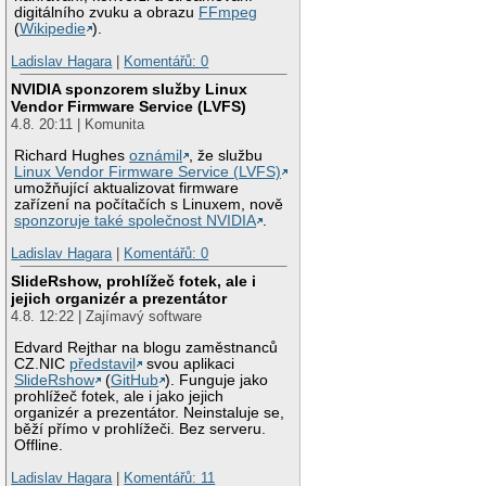
digitálního zvuku a obrazu
FFmpeg
(
Wikipedie
).
Ladislav Hagara
|
Komentářů: 0
NVIDIA sponzorem služby Linux
Vendor Firmware Service (LVFS)
4.8. 20:11 | Komunita
Richard Hughes
oznámil
, že službu
Linux Vendor Firmware Service (LVFS)
umožňující aktualizovat firmware
zařízení na počítačích s Linuxem, nově
sponzoruje také společnost NVIDIA
.
Ladislav Hagara
|
Komentářů: 0
SlideRshow, prohlížeč fotek, ale i
jejich organizér a prezentátor
4.8. 12:22 | Zajímavý software
Edvard Rejthar na blogu zaměstnanců
CZ.NIC
představil
svou aplikaci
SlideRshow
(
GitHub
). Funguje jako
prohlížeč fotek, ale i jako jejich
organizér a prezentátor. Neinstaluje se,
běží přímo v prohlížeči. Bez serveru.
Offline.
Ladislav Hagara
|
Komentářů: 11