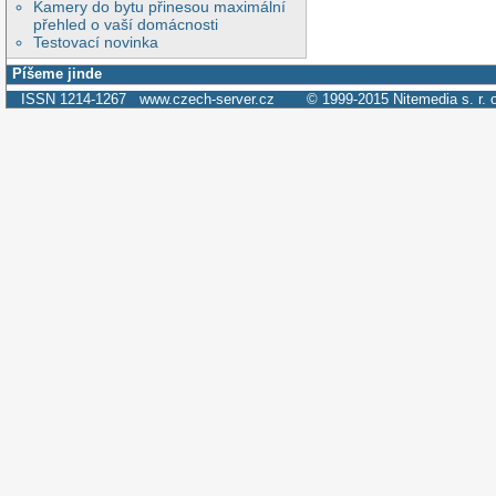
Kamery do bytu přinesou maximální
přehled o vaší domácnosti
Testovací novinka
Píšeme jinde
ISSN 1214-1267
www.czech-server.cz
© 1999-2015
Nitemedia s. r. 