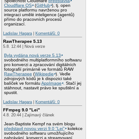
Společnost Cloudflare
představila
Cloudflare OS
(
GitHub
), tj. open
source platformu navrženou pro
integraci umělé inteligence (agentů)
přímo do pracovních procesů
organizací.
Ladislav Hagara
|
Komentářů: 0
RawTherapee 5.13
5.8. 12:44 | Nová verze
Byla vydána nová verze 5.13
svobodného multiplatformního softwaru
pro konverzi a zpracování digitálních
fotografií primárně ve formátů RAW
RawTherapee
(
Wikipedie
). Vedle
zdrojových kódů je k dispozici také
balíček ve formátu
AppImage
. Stačí jej
stáhnout, nastavit právo ke spuštění a
spustit.
Ladislav Hagara
|
Komentářů: 0
FFmpeg 9.0 "Lei"
4.8. 20:44 | Zajímavý článek
Jean-Baptiste Kempf na svém blogu
představil novou verzi 9.0 "Lei"
kolekce
svobodného softwaru umožňujícího
nahrávání, konverzi a streamovaní