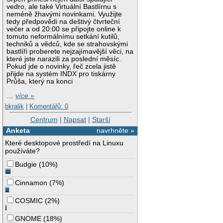
vedro, ale také Virtuální Bastlírnu s
neméně žhavými novinkami. Využijte
tedy předpovědi na deštivý čtvrteční
večer a od 20:00 se připojte online k
tomuto neformálnímu setkání kutilů,
techniků a vědců, kde se strahovskými
bastlíři proberete nejzajímavější věci, na
které jste narazili za poslední měsíc.
Pokud jde o novinky, řeč zcela jistě
přijde na systém INDX pro tiskárny
Průša, který na konci
…
více »
bkralik
|
Komentářů: 0
Centrum
|
Napsat
|
Starší
Anketa
navrhněte »
Které desktopové prostředí na Linuxu
používáte?
Budgie
(
10%
)
Cinnamon
(
7%
)
COSMIC
(
2%
)
GNOME
(
18%
)