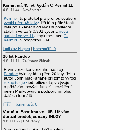
Kermit má 45 let. Vydán C-Kermit 11
4.8. 11:44 | Nová verze
Kermit
, tj. protokol pro přenos souborů,
vznikl před 45 lety
. Při této příležitosti
byla po 15 letech od vydání poslední
stabilní verze 9.0.302 vydána
nová
stabilní verze 11
implementace
C-
Kermit
. S podporou IPv6.
Ladislav Hagara
|
Komentářů: 0
20 let Pandoc
4.8. 11:11 | Zajímavý článek
První verze konverzního nástroje
Pandoc
byla vydána před 20 lety. Jeho
autor John MacFarlane při tomto výročí
rekapituluje
jednotlivé etapy vývoje
a přidávání nových funkcí – rozšíření
nejen Markdownu a podporu mnoha
dalších formátů.
|🇵🇸
|
Komentářů: 0
Virtuální Bastlírna vol. 65: Už vám
dorazil předobjednaný INDX?
4.8. 00:55 | Pozvánky
Srpen přinesl nejen další spalující