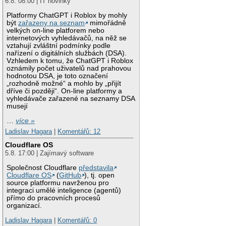
6.8. 08:00 | IT novinky
Platformy ChatGPT i Roblox by mohly
být
zařazeny na seznam
mimořádně
velkých on-line platforem nebo
internetových vyhledávačů, na něž se
vztahují zvláštní podmínky podle
nařízení o digitálních službách (DSA).
Vzhledem k tomu, že ChatGPT i Roblox
oznámily počet uživatelů nad prahovou
hodnotou DSA, je toto označení
„rozhodně možné“ a mohlo by „přijít
dříve či později“. On-line platformy a
vyhledávače zařazené na seznamy DSA
musejí
…
více »
Ladislav Hagara
|
Komentářů: 12
Cloudflare OS
5.8. 17:00 | Zajímavý software
Společnost Cloudflare
představila
Cloudflare OS
(
GitHub
), tj. open
source platformu navrženou pro
integraci umělé inteligence (agentů)
přímo do pracovních procesů
organizací.
Ladislav Hagara
|
Komentářů: 0