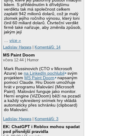
újmy, které její platformy působí mladým
lidem. S přihlédnutím k dřívějšímu
verdiktu tak má společnost celkem
zaplatit 942 milionů dolarů, což je malý
zlomek jejího ročního výnosu, který loni
činil 60 miliard dolarů. Čtvrteční verdikt
firmě také nařizuje, aby změnila způsob,
jakým její
…
více »
Ladislav Hagara
|
Komentářů: 14
MS Paint Doom
včera 12:44 | Humor
Mark Russinovich (CTO v Microsoft
Azure) se
na LinkedIn pochlubil
svým
projektem
MS Paint Doom
napsaným
pomocí Claude. Hru Doom umožňuje
hrát v programu Malování (Microsoft
Paint). Malování funguje jako monitor.
Herní engine (ViZDoom) běží na pozadí
a každý vykreslený snímek hry vkládá
automaticky přes schránku (clipboard)
do Malování.
Ladislav Hagara
|
Komentářů: 3
EK: ChatGPT i Roblox mohou spadat
pod přísnější pravidla