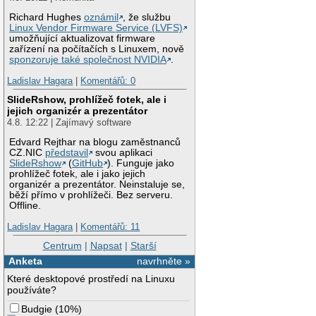
Richard Hughes
oznámil
, že službu
Linux Vendor Firmware Service (LVFS)
umožňující aktualizovat firmware
zařízení na počítačích s Linuxem, nově
sponzoruje také společnost NVIDIA
.
Ladislav Hagara
|
Komentářů: 0
SlideRshow, prohlížeč fotek, ale i
jejich organizér a prezentátor
4.8. 12:22 | Zajímavý software
Edvard Rejthar na blogu zaměstnanců
CZ.NIC
představil
svou aplikaci
SlideRshow
(
GitHub
). Funguje jako
prohlížeč fotek, ale i jako jejich
organizér a prezentátor. Neinstaluje se,
běží přímo v prohlížeči. Bez serveru.
Offline.
Ladislav Hagara
|
Komentářů: 11
Centrum
|
Napsat
|
Starší
Anketa
navrhněte »
Které desktopové prostředí na Linuxu
používáte?
Budgie
(
10%
)