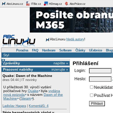
AbcLinuxu.cz
ITBiz.cz
HDmag.cz
AbcPráce.cz
AbcLinuxu
hledá autory
!
Poradna
FAQ
Hardware
Software
Články
Učebnice
Blog
Styl
×
Přihlášení
Zprávičky
napište »
Pracovní nabídky
inzerujte »
Login:
Quake: Dawn of the Machine
Heslo:
dnes 04:44 | IT novinky
U příležitosti 30. výročí vydání
Neukládat 
počítačové hry
Quake
byla
vydána
nová epizoda
s názvem
Dawn of the
Používat H
Machine
(
Steam
).
Ladislav Hagara
|
Komentářů: 4
Série bezpečnostních záplat v