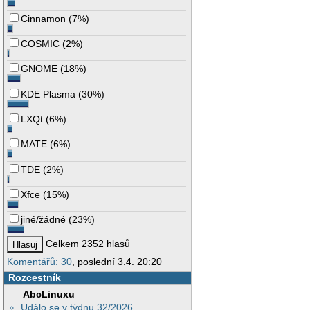
Cinnamon
(
7%
)
COSMIC
(
2%
)
GNOME
(
18%
)
KDE Plasma
(
30%
)
LXQt
(
6%
)
MATE
(
6%
)
TDE
(
2%
)
Xfce
(
15%
)
jiné/žádné
(
23%
)
Celkem 2352 hlasů
Komentářů: 30
, poslední 3.4. 20:20
Rozcestník
AbcLinuxu
Událo se v týdnu 32/2026