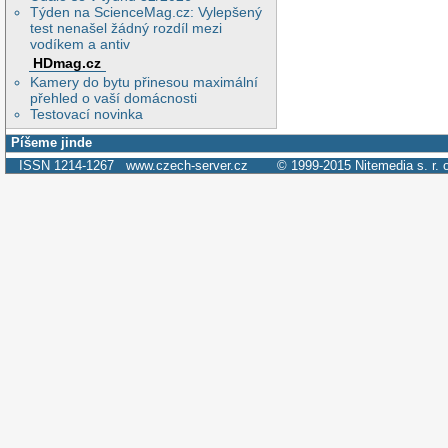
Týden na ScienceMag.cz: Vylepšený
test nenašel žádný rozdíl mezi
vodíkem a antiv
HDmag.cz
Kamery do bytu přinesou maximální
přehled o vaší domácnosti
Testovací novinka
Píšeme jinde
ISSN 1214-1267
www.czech-server.cz
© 1999-2015
Nitemedia s. r. 