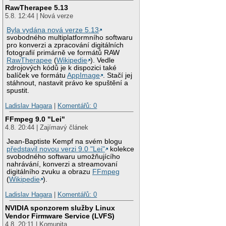
RawTherapee 5.13
5.8. 12:44 | Nová verze
Byla vydána nová verze 5.13
svobodného multiplatformního softwaru
pro konverzi a zpracování digitálních
fotografií primárně ve formátů RAW
RawTherapee
(
Wikipedie
). Vedle
zdrojových kódů je k dispozici také
balíček ve formátu
AppImage
. Stačí jej
stáhnout, nastavit právo ke spuštění a
spustit.
Ladislav Hagara
|
Komentářů: 0
FFmpeg 9.0 "Lei"
4.8. 20:44 | Zajímavý článek
Jean-Baptiste Kempf na svém blogu
představil novou verzi 9.0 "Lei"
kolekce
svobodného softwaru umožňujícího
nahrávání, konverzi a streamovaní
digitálního zvuku a obrazu
FFmpeg
(
Wikipedie
).
Ladislav Hagara
|
Komentářů: 0
NVIDIA sponzorem služby Linux
Vendor Firmware Service (LVFS)
4.8. 20:11 | Komunita