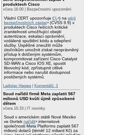
produktech Cisco
včera 16:00 | Bezpečnostní upozornění
Vládní CERT upozorňuje (
𝕏
) na
sérii
bezpečnostních záplat
(CVSS 9.9) v
produktech Cisco řešících kritické
zranitelnosti umožňující obejití
autentizace, eskalaci oprávnění,
vzdálené spuštění kódu a odepření
služby. Úspěšné zneužití může
útočníkům umožnit získat neoprávněný
přístup k dotčeným systémům,
kompromitovat zařízení Cisco Catalyst
SD-WAN a Cisco IOS XE, spustit
libovolný kód, zpřístupnit citlivé
informace nebo narušit dostupnost
postižených systémů.
Ladislav Hagara
|
Komentářů: 3
Soud nařídil firmě Meta zaplatit 567
milionů USD kvůli újmě způsobené
dětem
včera 15:33 | IT novinky
Soud v americkém státě Nové Mexiko
ve čtvrtek
nařídil
internetové
společnosti Meta Platforms zaplatit 567
milionů dolarů (téměř 12 miliard Kč) za