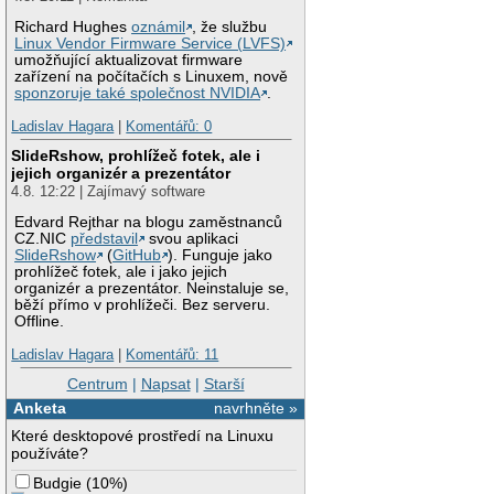
Richard Hughes
oznámil
, že službu
Linux Vendor Firmware Service (LVFS)
umožňující aktualizovat firmware
zařízení na počítačích s Linuxem, nově
sponzoruje také společnost NVIDIA
.
Ladislav Hagara
|
Komentářů: 0
SlideRshow, prohlížeč fotek, ale i
jejich organizér a prezentátor
4.8. 12:22 | Zajímavý software
Edvard Rejthar na blogu zaměstnanců
CZ.NIC
představil
svou aplikaci
SlideRshow
(
GitHub
). Funguje jako
prohlížeč fotek, ale i jako jejich
organizér a prezentátor. Neinstaluje se,
běží přímo v prohlížeči. Bez serveru.
Offline.
Ladislav Hagara
|
Komentářů: 11
Centrum
|
Napsat
|
Starší
Anketa
navrhněte »
Které desktopové prostředí na Linuxu
používáte?
Budgie
(
10%
)