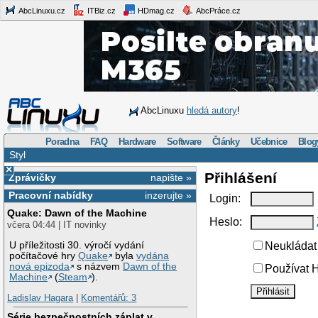
AbcLinuxu.cz
ITBiz.cz
HDmag.cz
AbcPráce.cz
AbcLinuxu
hledá autory
!
Poradna
FAQ
Hardware
Software
Články
Učebnice
Blog
Styl
×
Přihlášení
Zprávičky
napište »
Pracovní nabídky
inzerujte »
Login:
Quake: Dawn of the Machine
Heslo:
včera 04:44 | IT novinky
U příležitosti 30. výročí vydání
Neukládat 
počítačové hry
Quake
byla
vydána
nová epizoda
s názvem
Dawn of the
Používat H
Machine
(
Steam
).
Ladislav Hagara
|
Komentářů: 3
Série bezpečnostních záplat v