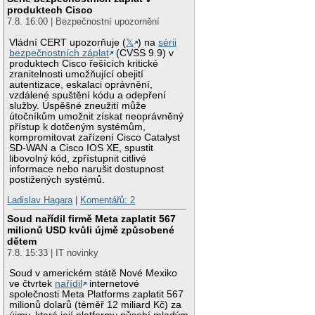
produktech Cisco
7.8. 16:00 | Bezpečnostní upozornění
Vládní CERT upozorňuje (
𝕏
) na
sérii
bezpečnostních záplat
(CVSS 9.9) v
produktech Cisco řešících kritické
zranitelnosti umožňující obejití
autentizace, eskalaci oprávnění,
vzdálené spuštění kódu a odepření
služby. Úspěšné zneužití může
útočníkům umožnit získat neoprávněný
přístup k dotčeným systémům,
kompromitovat zařízení Cisco Catalyst
SD-WAN a Cisco IOS XE, spustit
libovolný kód, zpřístupnit citlivé
informace nebo narušit dostupnost
postižených systémů.
Ladislav Hagara
|
Komentářů: 2
Soud nařídil firmě Meta zaplatit 567
milionů USD kvůli újmě způsobené
dětem
7.8. 15:33 | IT novinky
Soud v americkém státě Nové Mexiko
ve čtvrtek
nařídil
internetové
společnosti Meta Platforms zaplatit 567
milionů dolarů (téměř 12 miliard Kč) za