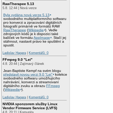
RawTherapee 5.13
5.8. 12:44 | Nová verze
Byla vydána nová verze 5.13
svobodného multiplatformního softwaru
pro konverzi a zpracování digitálních
fotografií primárně ve formátů RAW
RawTherapee
(
Wikipedie
). Vedle
zdrojových kódů je k dispozici také
balíček ve formátu
AppImage
. Stačí jej
stáhnout, nastavit právo ke spuštění a
spustit.
Ladislav Hagara
|
Komentářů: 0
FFmpeg 9.0 "Lei"
4.8. 20:44 | Zajímavý článek
Jean-Baptiste Kempf na svém blogu
představil novou verzi 9.0 "Lei"
kolekce
svobodného softwaru umožňujícího
nahrávání, konverzi a streamovaní
digitálního zvuku a obrazu
FFmpeg
(
Wikipedie
).
Ladislav Hagara
|
Komentářů: 0
NVIDIA sponzorem služby Linux
Vendor Firmware Service (LVFS)
4.8. 20:11 | Komunita