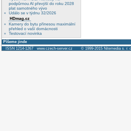
podpůrnou AI převýší do roku 2028
plat samotného vývo
Událo se v týdnu 32/2026
HDmag.cz
Kamery do bytu přinesou maximální
přehled o vaší domácnosti
Testovací novinka
Píšeme jinde
ISSN 1214-1267
www.czech-server.cz
© 1999-2015
Nitemedia s. r. 