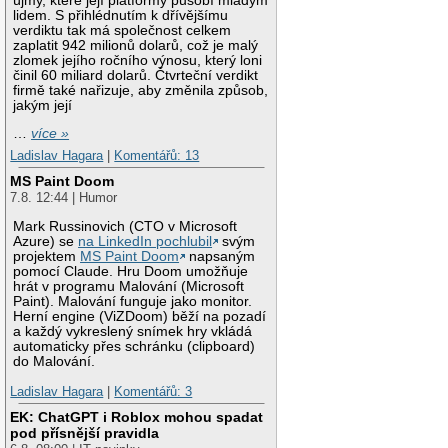
újmy, které její platformy působí mladým
lidem. S přihlédnutím k dřívějšímu
verdiktu tak má společnost celkem
zaplatit 942 milionů dolarů, což je malý
zlomek jejího ročního výnosu, který loni
činil 60 miliard dolarů. Čtvrteční verdikt
firmě také nařizuje, aby změnila způsob,
jakým její
…
více »
Ladislav Hagara
|
Komentářů: 13
MS Paint Doom
7.8. 12:44 | Humor
Mark Russinovich (CTO v Microsoft
Azure) se
na LinkedIn pochlubil
svým
projektem
MS Paint Doom
napsaným
pomocí Claude. Hru Doom umožňuje
hrát v programu Malování (Microsoft
Paint). Malování funguje jako monitor.
Herní engine (ViZDoom) běží na pozadí
a každý vykreslený snímek hry vkládá
automaticky přes schránku (clipboard)
do Malování.
Ladislav Hagara
|
Komentářů: 3
EK: ChatGPT i Roblox mohou spadat
pod přísnější pravidla