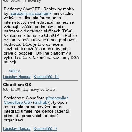
6.8. 08:00 | IT novinky
Platformy ChatGPT i Roblox by mohly
být
zařazeny na seznam
mimořádně
velkých on-line platforem nebo
internetových vyhledávačů, na něž se
vztahují zvláštní podmínky podle
nařízení o digitálních službách (DSA).
Vzhledem k tomu, že ChatGPT i Roblox
oznámily počet uživatelů nad prahovou
hodnotou DSA, je toto označení
„rozhodně možné“ a mohlo by „přijít
dříve či později“. On-line platformy a
vyhledávače zařazené na seznamy DSA
musejí
…
více »
Ladislav Hagara
|
Komentářů: 12
Cloudflare OS
5.8. 17:00 | Zajímavý software
Společnost Cloudflare
představila
Cloudflare OS
(
GitHub
), tj. open
source platformu navrženou pro
integraci umělé inteligence (agentů)
přímo do pracovních procesů
organizací.
Ladislav Hagara
|
Komentářů: 0