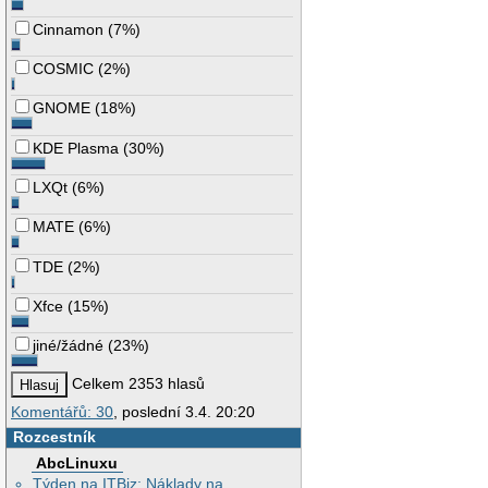
Cinnamon
(
7%
)
COSMIC
(
2%
)
GNOME
(
18%
)
KDE Plasma
(
30%
)
LXQt
(
6%
)
MATE
(
6%
)
TDE
(
2%
)
Xfce
(
15%
)
jiné/žádné
(
23%
)
Celkem 2353 hlasů
Komentářů: 30
, poslední 3.4. 20:20
Rozcestník
AbcLinuxu
Týden na ITBiz: Náklady na