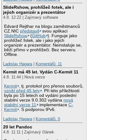
SlideRshow, prohlížeč fotek, ale i
jejich organizér a prezentátor
4.8. 12:22 | Zajímavý software
Edvard Rejthar na blogu zaměstnanců
CZ.NIC
představil
svou aplikaci
SlideRshow
(
GitHub
). Funguje jako
prohlížeč fotek, ale i jako jejich
organizér a prezentátor. Neinstaluje se,
běží přímo v prohlížeči. Bez serveru.
Offline.
Ladislav Hagara
|
Komentářů: 11
Kermit má 45 let. Vydán C-Kermit 11
4.8. 11:44 | Nová verze
Kermit
, tj. protokol pro přenos souborů,
vznikl před 45 lety
. Při této příležitosti
byla po 15 letech od vydání poslední
stabilní verze 9.0.302 vydána
nová
stabilní verze 11
implementace
C-
Kermit
. S podporou IPv6.
Ladislav Hagara
|
Komentářů: 0
20 let Pandoc
4.8. 11:11 | Zajímavý článek