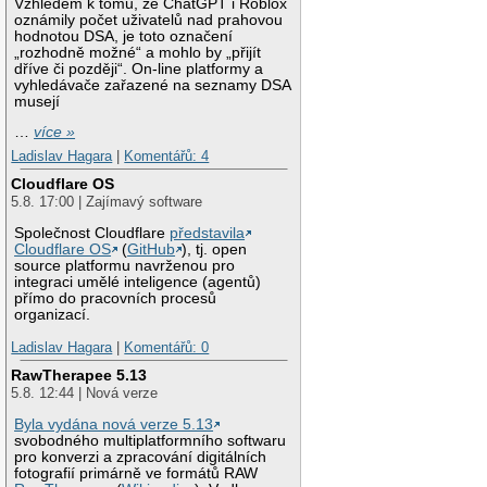
Vzhledem k tomu, že ChatGPT i Roblox
oznámily počet uživatelů nad prahovou
hodnotou DSA, je toto označení
„rozhodně možné“ a mohlo by „přijít
dříve či později“. On-line platformy a
vyhledávače zařazené na seznamy DSA
musejí
…
více »
Ladislav Hagara
|
Komentářů: 4
Cloudflare OS
5.8. 17:00 | Zajímavý software
Společnost Cloudflare
představila
Cloudflare OS
(
GitHub
), tj. open
source platformu navrženou pro
integraci umělé inteligence (agentů)
přímo do pracovních procesů
organizací.
Ladislav Hagara
|
Komentářů: 0
RawTherapee 5.13
5.8. 12:44 | Nová verze
Byla vydána nová verze 5.13
svobodného multiplatformního softwaru
pro konverzi a zpracování digitálních
fotografií primárně ve formátů RAW