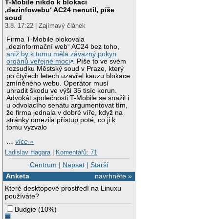
T-Mobile nikdo k blokaci
‚dezinfowebu‘ AC24 nenutil, píše
soud
3.8. 17:22 | Zajímavý článek
Firma T-Mobile blokovala
„dezinformační web“ AC24 bez toho,
aniž by k tomu měla závazný pokyn
orgánů veřejné moci
. Píše to ve svém
rozsudku Městský soud v Praze, který
po čtyřech letech uzavřel kauzu blokace
zmíněného webu. Operátor musí
uhradit škodu ve výši 35 tisíc korun.
Advokát společnosti T-Mobile se snažil i
u odvolacího senátu argumentovat tím,
že firma jednala v dobré víře, když na
stránky omezila přístup poté, co ji k
tomu vyzvalo
…
více »
Ladislav Hagara
|
Komentářů: 71
Centrum
|
Napsat
|
Starší
Anketa
navrhněte »
Které desktopové prostředí na Linuxu
používáte?
Budgie
(
10%
)