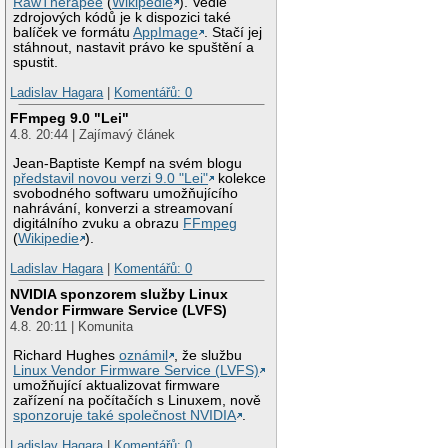
RawTherapee
(
Wikipedie
). Vedle
zdrojových kódů je k dispozici také
balíček ve formátu
AppImage
. Stačí jej
stáhnout, nastavit právo ke spuštění a
spustit.
Ladislav Hagara
|
Komentářů: 0
FFmpeg 9.0 "Lei"
4.8. 20:44 | Zajímavý článek
Jean-Baptiste Kempf na svém blogu
představil novou verzi 9.0 "Lei"
kolekce
svobodného softwaru umožňujícího
nahrávání, konverzi a streamovaní
digitálního zvuku a obrazu
FFmpeg
(
Wikipedie
).
Ladislav Hagara
|
Komentářů: 0
NVIDIA sponzorem služby Linux
Vendor Firmware Service (LVFS)
4.8. 20:11 | Komunita
Richard Hughes
oznámil
, že službu
Linux Vendor Firmware Service (LVFS)
umožňující aktualizovat firmware
zařízení na počítačích s Linuxem, nově
sponzoruje také společnost NVIDIA
.
Ladislav Hagara
|
Komentářů: 0