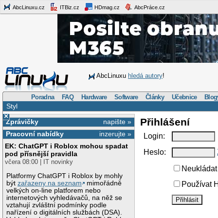
AbcLinuxu.cz
ITBiz.cz
HDmag.cz
AbcPráce.cz
AbcLinuxu
hledá autory
!
Poradna
FAQ
Hardware
Software
Články
Učebnice
Blog
Styl
×
Přihlášení
Zprávičky
napište »
Pracovní nabídky
inzerujte »
Login:
EK: ChatGPT i Roblox mohou spadat
Heslo:
pod přísnější pravidla
včera 08:00 | IT novinky
Neukládat 
Platformy ChatGPT i Roblox by mohly
být
zařazeny na seznam
mimořádně
Používat H
velkých on-line platforem nebo
internetových vyhledávačů, na něž se
vztahují zvláštní podmínky podle
nařízení o digitálních službách (DSA).