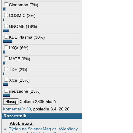
Cinnamon
(
7%
)
COSMIC
(
2%
)
GNOME
(
18%
)
KDE Plasma
(
30%
)
LXQt
(
6%
)
MATE
(
6%
)
TDE
(
2%
)
Xfce
(
15%
)
jiné/žádné
(
23%
)
Celkem 2335 hlasů
Komentářů: 30
, poslední 3.4. 20:20
Rozcestník
AbcLinuxu
Týden na ScienceMag.cz: Vylepšený