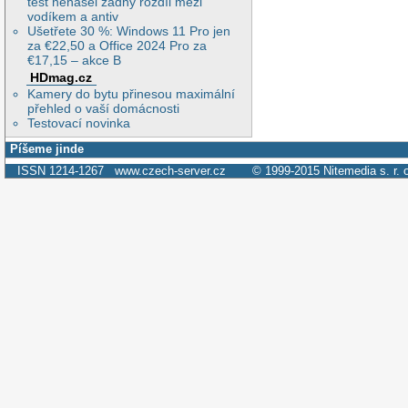
test nenašel žádný rozdíl mezi
vodíkem a antiv
Ušetřete 30 %: Windows 11 Pro jen
za €22,50 a Office 2024 Pro za
€17,15 – akce B
HDmag.cz
Kamery do bytu přinesou maximální
přehled o vaší domácnosti
Testovací novinka
Píšeme jinde
ISSN 1214-1267
www.czech-server.cz
© 1999-2015
Nitemedia s. r. 