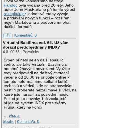
První verze konverzního nástroje
Pandoc
byla vydána před 20 lety. Jeho
autor John MacFarlane při tomto výročí
rekapituluje
jednotlivé etapy vývoje
a přidávání nových funkcí – rozšíření
nejen Markdownu a podporu mnoha
dalších formátů.
|🇵🇸
|
Komentářů: 0
Virtuální Bastlírna vol. 65: Už vám
dorazil předobjednaný INDX?
4.8. 00:55 | Pozvánky
Srpen přinesl nejen další spalující
vedro, ale také Virtuální Bastlírnu s
neméně žhavými novinkami. Využijte
tedy předpovědi na deštivý čtvrteční
večer a od 20:00 se připojte online k
tomuto neformálnímu setkání kutilů,
techniků a vědců, kde se strahovskými
bastlíři proberete nejzajímavější věci, na
které jste narazili za poslední měsíc.
Pokud jde o novinky, řeč zcela jistě
přijde na systém INDX pro tiskárny
Průša, který na konci
…
více »
bkralik
|
Komentářů: 0