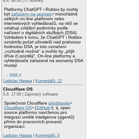
6.8. 08:00 | IT novinky
Platformy ChatGPT i Roblox by mohly
být
zařazeny na seznam
mimořádně
velkých on-line platforem nebo
internetových vyhledávačů, na něž se
vztahují zvláštní podmínky podle
nařízení o digitálních službách (DSA).
Vzhledem k tomu, že ChatGPT i Roblox
oznámily počet uživatelů nad prahovou
hodnotou DSA, je toto označení
„rozhodně možné“ a mohlo by „přijít
dříve či později“. On-line platformy a
vyhledávače zařazené na seznamy DSA
musejí
…
více »
Ladislav Hagara
|
Komentářů: 12
Cloudflare OS
5.8. 17:00 | Zajímavý software
Společnost Cloudflare
představila
Cloudflare OS
(
GitHub
), tj. open
source platformu navrženou pro
integraci umělé inteligence (agentů)
přímo do pracovních procesů
organizací.
Ladislav Hagara
|
Komentářů: 0