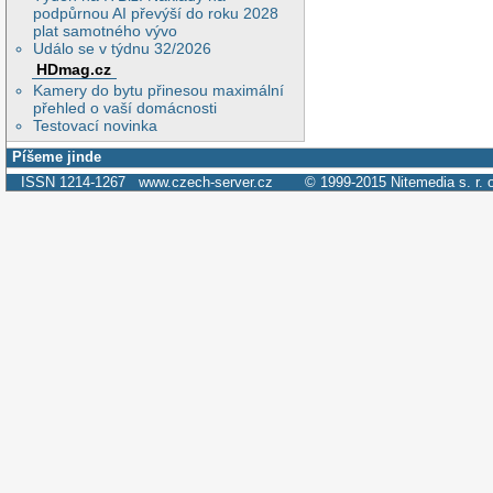
podpůrnou AI převýší do roku 2028
plat samotného vývo
Událo se v týdnu 32/2026
HDmag.cz
Kamery do bytu přinesou maximální
přehled o vaší domácnosti
Testovací novinka
Píšeme jinde
ISSN 1214-1267
www.czech-server.cz
© 1999-2015
Nitemedia s. r. 