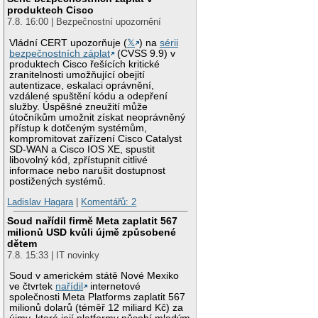
produktech Cisco
7.8. 16:00 | Bezpečnostní upozornění
Vládní CERT upozorňuje (
𝕏
) na
sérii
bezpečnostních záplat
(CVSS 9.9) v
produktech Cisco řešících kritické
zranitelnosti umožňující obejití
autentizace, eskalaci oprávnění,
vzdálené spuštění kódu a odepření
služby. Úspěšné zneužití může
útočníkům umožnit získat neoprávněný
přístup k dotčeným systémům,
kompromitovat zařízení Cisco Catalyst
SD-WAN a Cisco IOS XE, spustit
libovolný kód, zpřístupnit citlivé
informace nebo narušit dostupnost
postižených systémů.
Ladislav Hagara
|
Komentářů: 2
Soud nařídil firmě Meta zaplatit 567
milionů USD kvůli újmě způsobené
dětem
7.8. 15:33 | IT novinky
Soud v americkém státě Nové Mexiko
ve čtvrtek
nařídil
internetové
společnosti Meta Platforms zaplatit 567
milionů dolarů (téměř 12 miliard Kč) za