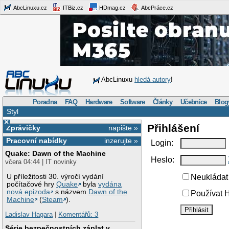
AbcLinuxu.cz
ITBiz.cz
HDmag.cz
AbcPráce.cz
AbcLinuxu
hledá autory
!
Poradna
FAQ
Hardware
Software
Články
Učebnice
Blog
Styl
×
Přihlášení
Zprávičky
napište »
Pracovní nabídky
inzerujte »
Login:
Quake: Dawn of the Machine
Heslo:
včera 04:44 | IT novinky
U příležitosti 30. výročí vydání
Neukládat 
počítačové hry
Quake
byla
vydána
nová epizoda
s názvem
Dawn of the
Používat H
Machine
(
Steam
).
Ladislav Hagara
|
Komentářů: 3
Série bezpečnostních záplat v