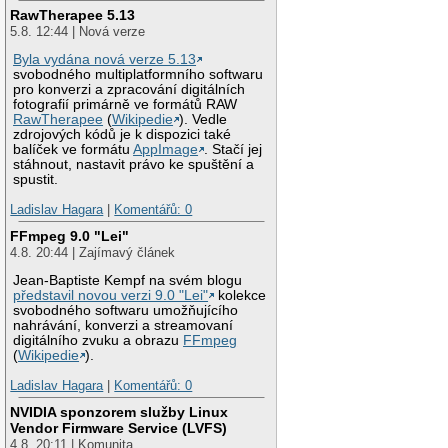
RawTherapee 5.13
5.8. 12:44 | Nová verze
Byla vydána nová verze 5.13
svobodného multiplatformního softwaru
pro konverzi a zpracování digitálních
fotografií primárně ve formátů RAW
RawTherapee
(
Wikipedie
). Vedle
zdrojových kódů je k dispozici také
balíček ve formátu
AppImage
. Stačí jej
stáhnout, nastavit právo ke spuštění a
spustit.
Ladislav Hagara
|
Komentářů: 0
FFmpeg 9.0 "Lei"
4.8. 20:44 | Zajímavý článek
Jean-Baptiste Kempf na svém blogu
představil novou verzi 9.0 "Lei"
kolekce
svobodného softwaru umožňujícího
nahrávání, konverzi a streamovaní
digitálního zvuku a obrazu
FFmpeg
(
Wikipedie
).
Ladislav Hagara
|
Komentářů: 0
NVIDIA sponzorem služby Linux
Vendor Firmware Service (LVFS)
4.8. 20:11 | Komunita