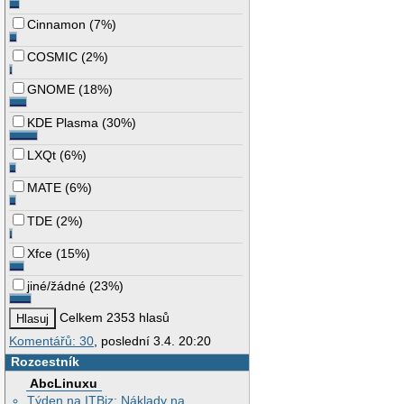
Cinnamon
(
7%
)
COSMIC
(
2%
)
GNOME
(
18%
)
KDE Plasma
(
30%
)
LXQt
(
6%
)
MATE
(
6%
)
TDE
(
2%
)
Xfce
(
15%
)
jiné/žádné
(
23%
)
Celkem 2353 hlasů
Komentářů: 30
, poslední 3.4. 20:20
Rozcestník
AbcLinuxu
Týden na ITBiz: Náklady na