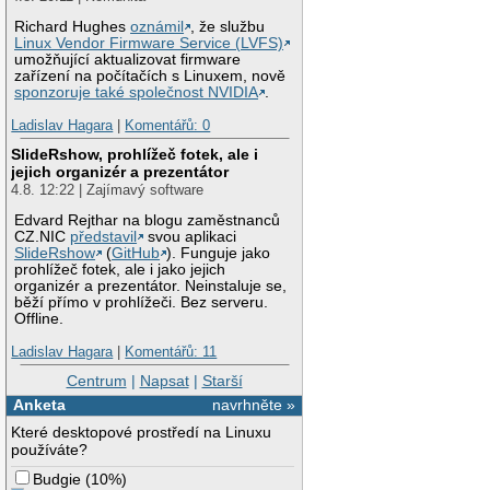
Richard Hughes
oznámil
, že službu
Linux Vendor Firmware Service (LVFS)
umožňující aktualizovat firmware
zařízení na počítačích s Linuxem, nově
sponzoruje také společnost NVIDIA
.
Ladislav Hagara
|
Komentářů: 0
SlideRshow, prohlížeč fotek, ale i
jejich organizér a prezentátor
4.8. 12:22 | Zajímavý software
Edvard Rejthar na blogu zaměstnanců
CZ.NIC
představil
svou aplikaci
SlideRshow
(
GitHub
). Funguje jako
prohlížeč fotek, ale i jako jejich
organizér a prezentátor. Neinstaluje se,
běží přímo v prohlížeči. Bez serveru.
Offline.
Ladislav Hagara
|
Komentářů: 11
Centrum
|
Napsat
|
Starší
Anketa
navrhněte »
Které desktopové prostředí na Linuxu
používáte?
Budgie
(
10%
)