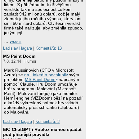
újmy, které její platformy působí mladým
lidem. S přihlédnutím k dřívějšímu
verdiktu tak má společnost celkem
zaplatit 942 milionů dolarů, což je malý
zlomek jejího ročního výnosu, který loni
činil 60 miliard dolarů. Čtvrteční verdikt
firmě také nařizuje, aby změnila způsob,
jakým její
…
více »
Ladislav Hagara
|
Komentářů: 13
MS Paint Doom
7.8. 12:44 | Humor
Mark Russinovich (CTO v Microsoft
Azure) se
na LinkedIn pochlubil
svým
projektem
MS Paint Doom
napsaným
pomocí Claude. Hru Doom umožňuje
hrát v programu Malování (Microsoft
Paint). Malování funguje jako monitor.
Herní engine (ViZDoom) běží na pozadí
a každý vykreslený snímek hry vkládá
automaticky přes schránku (clipboard)
do Malování.
Ladislav Hagara
|
Komentářů: 3
EK: ChatGPT i Roblox mohou spadat
pod přísnější pravidla