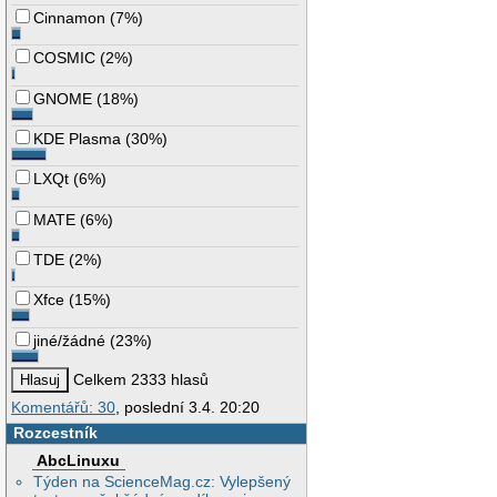
Cinnamon
(
7%
)
COSMIC
(
2%
)
GNOME
(
18%
)
KDE Plasma
(
30%
)
LXQt
(
6%
)
MATE
(
6%
)
TDE
(
2%
)
Xfce
(
15%
)
jiné/žádné
(
23%
)
Celkem 2333 hlasů
Komentářů: 30
, poslední 3.4. 20:20
Rozcestník
AbcLinuxu
Týden na ScienceMag.cz: Vylepšený