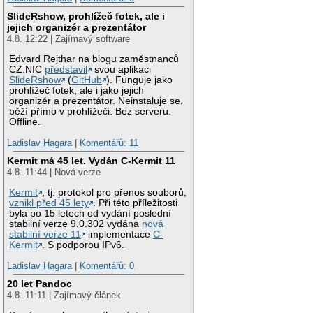
SlideRshow, prohlížeč fotek, ale i
jejich organizér a prezentátor
4.8. 12:22 | Zajímavý software
Edvard Rejthar na blogu zaměstnanců
CZ.NIC
představil
svou aplikaci
SlideRshow
(
GitHub
). Funguje jako
prohlížeč fotek, ale i jako jejich
organizér a prezentátor. Neinstaluje se,
běží přímo v prohlížeči. Bez serveru.
Offline.
Ladislav Hagara
|
Komentářů: 11
Kermit má 45 let. Vydán C-Kermit 11
4.8. 11:44 | Nová verze
Kermit
, tj. protokol pro přenos souborů,
vznikl před 45 lety
. Při této příležitosti
byla po 15 letech od vydání poslední
stabilní verze 9.0.302 vydána
nová
stabilní verze 11
implementace
C-
Kermit
. S podporou IPv6.
Ladislav Hagara
|
Komentářů: 0
20 let Pandoc
4.8. 11:11 | Zajímavý článek