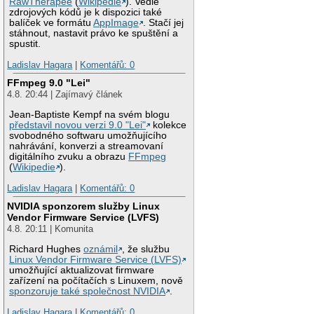
RawTherapee
(
Wikipedie
). Vedle
zdrojových kódů je k dispozici také
balíček ve formátu
AppImage
. Stačí jej
stáhnout, nastavit právo ke spuštění a
spustit.
Ladislav Hagara
|
Komentářů: 0
FFmpeg 9.0 "Lei"
4.8. 20:44 | Zajímavý článek
Jean-Baptiste Kempf na svém blogu
představil novou verzi 9.0 "Lei"
kolekce
svobodného softwaru umožňujícího
nahrávání, konverzi a streamovaní
digitálního zvuku a obrazu
FFmpeg
(
Wikipedie
).
Ladislav Hagara
|
Komentářů: 0
NVIDIA sponzorem služby Linux
Vendor Firmware Service (LVFS)
4.8. 20:11 | Komunita
Richard Hughes
oznámil
, že službu
Linux Vendor Firmware Service (LVFS)
umožňující aktualizovat firmware
zařízení na počítačích s Linuxem, nově
sponzoruje také společnost NVIDIA
.
Ladislav Hagara
|
Komentářů: 0