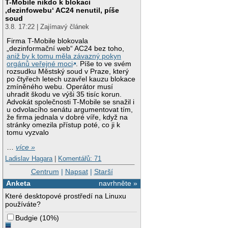
T-Mobile nikdo k blokaci
‚dezinfowebu‘ AC24 nenutil, píše
soud
3.8. 17:22 | Zajímavý článek
Firma T-Mobile blokovala
„dezinformační web“ AC24 bez toho,
aniž by k tomu měla závazný pokyn
orgánů veřejné moci
. Píše to ve svém
rozsudku Městský soud v Praze, který
po čtyřech letech uzavřel kauzu blokace
zmíněného webu. Operátor musí
uhradit škodu ve výši 35 tisíc korun.
Advokát společnosti T-Mobile se snažil i
u odvolacího senátu argumentovat tím,
že firma jednala v dobré víře, když na
stránky omezila přístup poté, co ji k
tomu vyzvalo
…
více »
Ladislav Hagara
|
Komentářů: 71
Centrum
|
Napsat
|
Starší
Anketa
navrhněte »
Které desktopové prostředí na Linuxu
používáte?
Budgie
(
10%
)