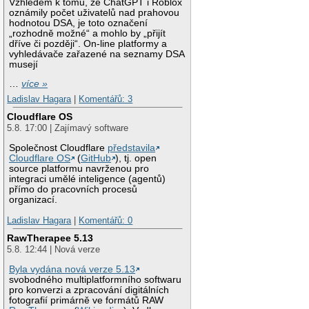
Vzhledem k tomu, že ChatGPT i Roblox
oznámily počet uživatelů nad prahovou
hodnotou DSA, je toto označení
„rozhodně možné“ a mohlo by „přijít
dříve či později“. On-line platformy a
vyhledávače zařazené na seznamy DSA
musejí
…
více »
Ladislav Hagara
|
Komentářů: 3
Cloudflare OS
5.8. 17:00 | Zajímavý software
Společnost Cloudflare
představila
Cloudflare OS
(
GitHub
), tj. open
source platformu navrženou pro
integraci umělé inteligence (agentů)
přímo do pracovních procesů
organizací.
Ladislav Hagara
|
Komentářů: 0
RawTherapee 5.13
5.8. 12:44 | Nová verze
Byla vydána nová verze 5.13
svobodného multiplatformního softwaru
pro konverzi a zpracování digitálních
fotografií primárně ve formátů RAW