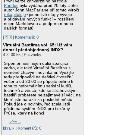
První verze konverzního nástroje
Pandoc
byla vydána před 20 lety. Jeho
autor John MacFarlane při tomto výročí
rekapituluje
jednotlivé etapy vývoje
a přidávání nových funkcí – rozšíření
nejen Markdownu a podporu mnoha
dalších formátů.
|🇵🇸
|
Komentářů: 0
Virtuální Bastlírna vol. 65: Už vám
dorazil předobjednaný INDX?
4.8. 00:55 | Pozvánky
Srpen přinesl nejen další spalující
vedro, ale také Virtuální Bastlírnu s
neméně žhavými novinkami. Využijte
tedy předpovědi na deštivý čtvrteční
večer a od 20:00 se připojte online k
tomuto neformálnímu setkání kutilů,
techniků a vědců, kde se strahovskými
bastlíři proberete nejzajímavější věci, na
které jste narazili za poslední měsíc.
Pokud jde o novinky, řeč zcela jistě
přijde na systém INDX pro tiskárny
Průša, který na konci
…
více »
bkralik
|
Komentářů: 0