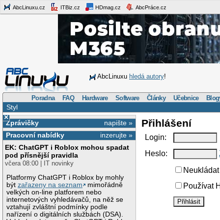
AbcLinuxu.cz
ITBiz.cz
HDmag.cz
AbcPráce.cz
AbcLinuxu
hledá autory
!
Poradna
FAQ
Hardware
Software
Články
Učebnice
Blog
Styl
×
Přihlášení
Zprávičky
napište »
Pracovní nabídky
inzerujte »
Login:
EK: ChatGPT i Roblox mohou spadat
Heslo:
pod přísnější pravidla
včera 08:00 | IT novinky
Neukládat 
Platformy ChatGPT i Roblox by mohly
být
zařazeny na seznam
mimořádně
Používat H
velkých on-line platforem nebo
internetových vyhledávačů, na něž se
vztahují zvláštní podmínky podle
nařízení o digitálních službách (DSA).