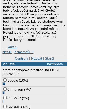
vedro, ale také Virtuální Bastlírnu s
neméně žhavými novinkami. Využijte
tedy předpovědi na deštivý čtvrteční
večer a od 20:00 se připojte online k
tomuto neformálnímu setkání kutilů,
techniků a vědců, kde se strahovskými
bastlíři proberete nejzajímavější věci, na
které jste narazili za poslední měsíc.
Pokud jde o novinky, řeč zcela jistě
přijde na systém INDX pro tiskárny
Průša, který na konci
…
více »
bkralik
|
Komentářů: 0
Centrum
|
Napsat
|
Starší
Anketa
navrhněte »
Které desktopové prostředí na Linuxu
používáte?
Budgie
(
10%
)
Cinnamon
(
7%
)
COSMIC
(
2%
)
GNOME
(
18%
)