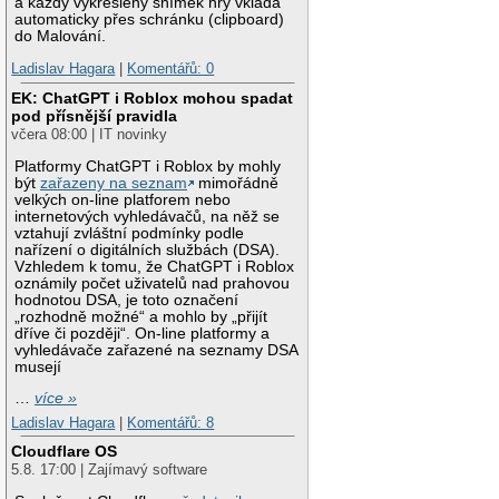
a každý vykreslený snímek hry vkládá
automaticky přes schránku (clipboard)
do Malování.
Ladislav Hagara
|
Komentářů: 0
EK: ChatGPT i Roblox mohou spadat
pod přísnější pravidla
včera 08:00 | IT novinky
Platformy ChatGPT i Roblox by mohly
být
zařazeny na seznam
mimořádně
velkých on-line platforem nebo
internetových vyhledávačů, na něž se
vztahují zvláštní podmínky podle
nařízení o digitálních službách (DSA).
Vzhledem k tomu, že ChatGPT i Roblox
oznámily počet uživatelů nad prahovou
hodnotou DSA, je toto označení
„rozhodně možné“ a mohlo by „přijít
dříve či později“. On-line platformy a
vyhledávače zařazené na seznamy DSA
musejí
…
více »
Ladislav Hagara
|
Komentářů: 8
Cloudflare OS
5.8. 17:00 | Zajímavý software