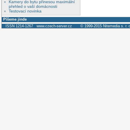
Kamery do bytu přinesou maximální
přehled o vaší domácnosti
Testovací novinka
Píšeme jinde
ISSN 1214-1267
www.czech-server.cz
© 1999-2015
Nitemedia s. r. 