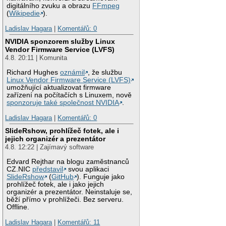
digitálního zvuku a obrazu
FFmpeg
(
Wikipedie
).
Ladislav Hagara
|
Komentářů: 0
NVIDIA sponzorem služby Linux
Vendor Firmware Service (LVFS)
4.8. 20:11 | Komunita
Richard Hughes
oznámil
, že službu
Linux Vendor Firmware Service (LVFS)
umožňující aktualizovat firmware
zařízení na počítačích s Linuxem, nově
sponzoruje také společnost NVIDIA
.
Ladislav Hagara
|
Komentářů: 0
SlideRshow, prohlížeč fotek, ale i
jejich organizér a prezentátor
4.8. 12:22 | Zajímavý software
Edvard Rejthar na blogu zaměstnanců
CZ.NIC
představil
svou aplikaci
SlideRshow
(
GitHub
). Funguje jako
prohlížeč fotek, ale i jako jejich
organizér a prezentátor. Neinstaluje se,
běží přímo v prohlížeči. Bez serveru.
Offline.
Ladislav Hagara
|
Komentářů: 11