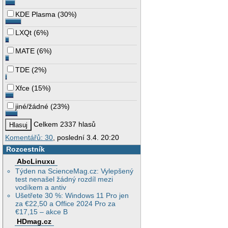
KDE Plasma
(
30%
)
LXQt
(
6%
)
MATE
(
6%
)
TDE
(
2%
)
Xfce
(
15%
)
jiné/žádné
(
23%
)
Celkem 2337 hlasů
Komentářů: 30
, poslední 3.4. 20:20
Rozcestník
AbcLinuxu
Týden na ScienceMag.cz: Vylepšený
test nenašel žádný rozdíl mezi
vodíkem a antiv
Ušetřete 30 %: Windows 11 Pro jen
za €22,50 a Office 2024 Pro za
€17,15 – akce B
HDmag.cz