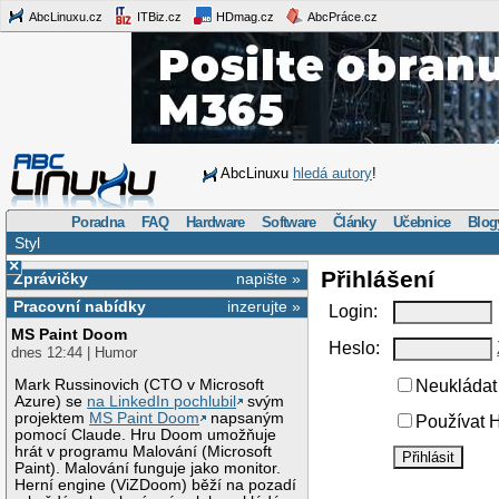
AbcLinuxu.cz
ITBiz.cz
HDmag.cz
AbcPráce.cz
AbcLinuxu
hledá autory
!
Poradna
FAQ
Hardware
Software
Články
Učebnice
Blog
Styl
×
Přihlášení
Zprávičky
napište »
Pracovní nabídky
inzerujte »
Login:
MS Paint Doom
Heslo:
dnes 12:44 | Humor
Mark Russinovich (CTO v Microsoft
Neukládat 
Azure) se
na LinkedIn pochlubil
svým
projektem
MS Paint Doom
napsaným
Používat H
pomocí Claude. Hru Doom umožňuje
hrát v programu Malování (Microsoft
Paint). Malování funguje jako monitor.
Herní engine (ViZDoom) běží na pozadí