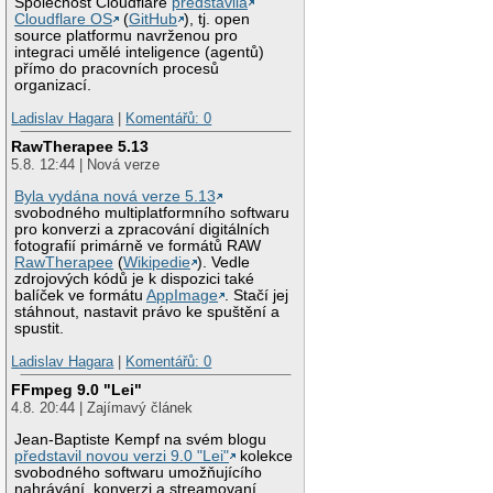
Společnost Cloudflare
představila
Cloudflare OS
(
GitHub
), tj. open
source platformu navrženou pro
integraci umělé inteligence (agentů)
přímo do pracovních procesů
organizací.
Ladislav Hagara
|
Komentářů: 0
RawTherapee 5.13
5.8. 12:44 | Nová verze
Byla vydána nová verze 5.13
svobodného multiplatformního softwaru
pro konverzi a zpracování digitálních
fotografií primárně ve formátů RAW
RawTherapee
(
Wikipedie
). Vedle
zdrojových kódů je k dispozici také
balíček ve formátu
AppImage
. Stačí jej
stáhnout, nastavit právo ke spuštění a
spustit.
Ladislav Hagara
|
Komentářů: 0
FFmpeg 9.0 "Lei"
4.8. 20:44 | Zajímavý článek
Jean-Baptiste Kempf na svém blogu
představil novou verzi 9.0 "Lei"
kolekce
svobodného softwaru umožňujícího
nahrávání, konverzi a streamovaní