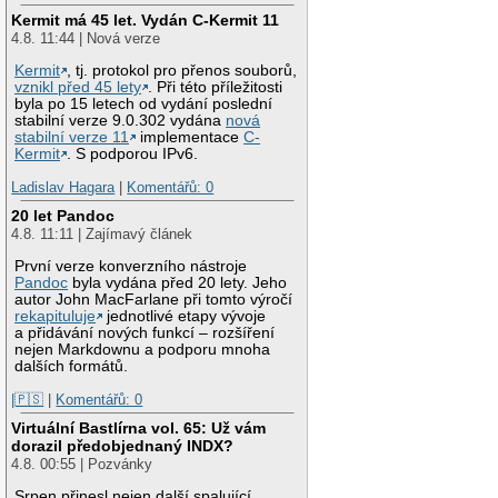
Kermit má 45 let. Vydán C-Kermit 11
4.8. 11:44 | Nová verze
Kermit
, tj. protokol pro přenos souborů,
vznikl před 45 lety
. Při této příležitosti
byla po 15 letech od vydání poslední
stabilní verze 9.0.302 vydána
nová
stabilní verze 11
implementace
C-
Kermit
. S podporou IPv6.
Ladislav Hagara
|
Komentářů: 0
20 let Pandoc
4.8. 11:11 | Zajímavý článek
První verze konverzního nástroje
Pandoc
byla vydána před 20 lety. Jeho
autor John MacFarlane při tomto výročí
rekapituluje
jednotlivé etapy vývoje
a přidávání nových funkcí – rozšíření
nejen Markdownu a podporu mnoha
dalších formátů.
|🇵🇸
|
Komentářů: 0
Virtuální Bastlírna vol. 65: Už vám
dorazil předobjednaný INDX?
4.8. 00:55 | Pozvánky
Srpen přinesl nejen další spalující