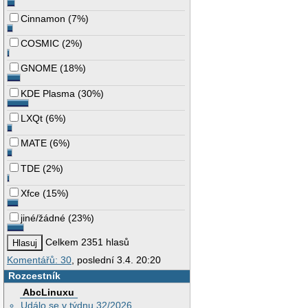
Cinnamon
(
7%
)
COSMIC
(
2%
)
GNOME
(
18%
)
KDE Plasma
(
30%
)
LXQt
(
6%
)
MATE
(
6%
)
TDE
(
2%
)
Xfce
(
15%
)
jiné/žádné
(
23%
)
Celkem 2351 hlasů
Komentářů: 30
, poslední 3.4. 20:20
Rozcestník
AbcLinuxu
Událo se v týdnu 32/2026