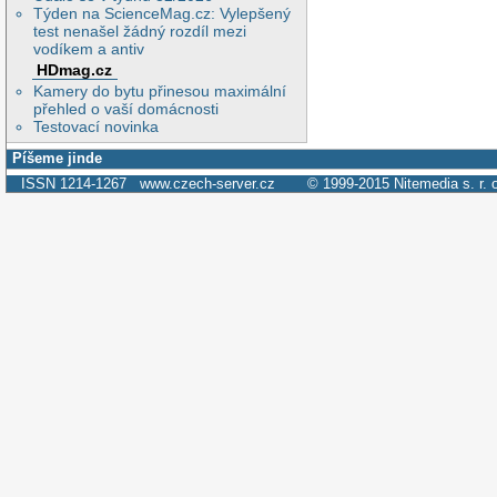
Týden na ScienceMag.cz: Vylepšený
test nenašel žádný rozdíl mezi
vodíkem a antiv
HDmag.cz
Kamery do bytu přinesou maximální
přehled o vaší domácnosti
Testovací novinka
Píšeme jinde
ISSN 1214-1267
www.czech-server.cz
© 1999-2015
Nitemedia s. r. 