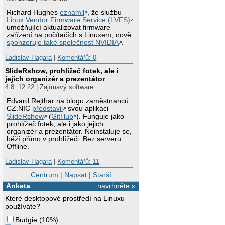
Richard Hughes
oznámil
, že službu
Linux Vendor Firmware Service (LVFS)
umožňující aktualizovat firmware
zařízení na počítačích s Linuxem, nově
sponzoruje také společnost NVIDIA
.
Ladislav Hagara
|
Komentářů: 0
SlideRshow, prohlížeč fotek, ale i
jejich organizér a prezentátor
4.8. 12:22 | Zajímavý software
Edvard Rejthar na blogu zaměstnanců
CZ.NIC
představil
svou aplikaci
SlideRshow
(
GitHub
). Funguje jako
prohlížeč fotek, ale i jako jejich
organizér a prezentátor. Neinstaluje se,
běží přímo v prohlížeči. Bez serveru.
Offline.
Ladislav Hagara
|
Komentářů: 11
Centrum
|
Napsat
|
Starší
Anketa
navrhněte »
Které desktopové prostředí na Linuxu
používáte?
Budgie
(
10%
)