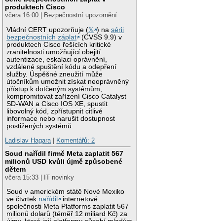
produktech Cisco
včera 16:00 | Bezpečnostní upozornění
Vládní CERT upozorňuje (
𝕏
) na
sérii
bezpečnostních záplat
(CVSS 9.9) v
produktech Cisco řešících kritické
zranitelnosti umožňující obejití
autentizace, eskalaci oprávnění,
vzdálené spuštění kódu a odepření
služby. Úspěšné zneužití může
útočníkům umožnit získat neoprávněný
přístup k dotčeným systémům,
kompromitovat zařízení Cisco Catalyst
SD-WAN a Cisco IOS XE, spustit
libovolný kód, zpřístupnit citlivé
informace nebo narušit dostupnost
postižených systémů.
Ladislav Hagara
|
Komentářů: 2
Soud nařídil firmě Meta zaplatit 567
milionů USD kvůli újmě způsobené
dětem
včera 15:33 | IT novinky
Soud v americkém státě Nové Mexiko
ve čtvrtek
nařídil
internetové
společnosti Meta Platforms zaplatit 567
milionů dolarů (téměř 12 miliard Kč) za