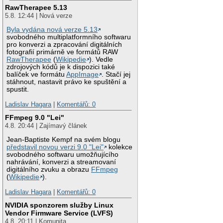
RawTherapee 5.13
5.8. 12:44 | Nová verze
Byla vydána nová verze 5.13
svobodného multiplatformního softwaru
pro konverzi a zpracování digitálních
fotografií primárně ve formátů RAW
RawTherapee
(
Wikipedie
). Vedle
zdrojových kódů je k dispozici také
balíček ve formátu
AppImage
. Stačí jej
stáhnout, nastavit právo ke spuštění a
spustit.
Ladislav Hagara
|
Komentářů: 0
FFmpeg 9.0 "Lei"
4.8. 20:44 | Zajímavý článek
Jean-Baptiste Kempf na svém blogu
představil novou verzi 9.0 "Lei"
kolekce
svobodného softwaru umožňujícího
nahrávání, konverzi a streamovaní
digitálního zvuku a obrazu
FFmpeg
(
Wikipedie
).
Ladislav Hagara
|
Komentářů: 0
NVIDIA sponzorem služby Linux
Vendor Firmware Service (LVFS)
4.8. 20:11 | Komunita