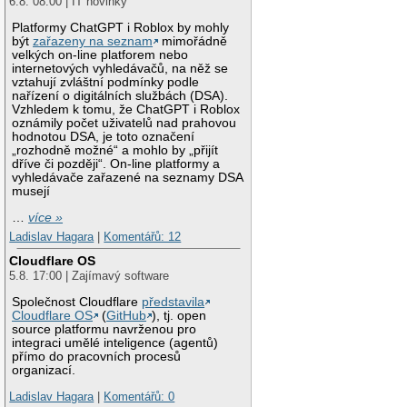
6.8. 08:00 | IT novinky
Platformy ChatGPT i Roblox by mohly
být
zařazeny na seznam
mimořádně
velkých on-line platforem nebo
internetových vyhledávačů, na něž se
vztahují zvláštní podmínky podle
nařízení o digitálních službách (DSA).
Vzhledem k tomu, že ChatGPT i Roblox
oznámily počet uživatelů nad prahovou
hodnotou DSA, je toto označení
„rozhodně možné“ a mohlo by „přijít
dříve či později“. On-line platformy a
vyhledávače zařazené na seznamy DSA
musejí
…
více »
Ladislav Hagara
|
Komentářů: 12
Cloudflare OS
5.8. 17:00 | Zajímavý software
Společnost Cloudflare
představila
Cloudflare OS
(
GitHub
), tj. open
source platformu navrženou pro
integraci umělé inteligence (agentů)
přímo do pracovních procesů
organizací.
Ladislav Hagara
|
Komentářů: 0