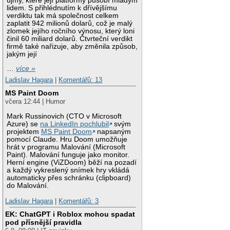
újmy, které její platformy působí mladým
lidem. S přihlédnutím k dřívějšímu
verdiktu tak má společnost celkem
zaplatit 942 milionů dolarů, což je malý
zlomek jejího ročního výnosu, který loni
činil 60 miliard dolarů. Čtvrteční verdikt
firmě také nařizuje, aby změnila způsob,
jakým její
…
více »
Ladislav Hagara
|
Komentářů: 13
MS Paint Doom
včera 12:44 | Humor
Mark Russinovich (CTO v Microsoft
Azure) se
na LinkedIn pochlubil
svým
projektem
MS Paint Doom
napsaným
pomocí Claude. Hru Doom umožňuje
hrát v programu Malování (Microsoft
Paint). Malování funguje jako monitor.
Herní engine (ViZDoom) běží na pozadí
a každý vykreslený snímek hry vkládá
automaticky přes schránku (clipboard)
do Malování.
Ladislav Hagara
|
Komentářů: 3
EK: ChatGPT i Roblox mohou spadat
pod přísnější pravidla