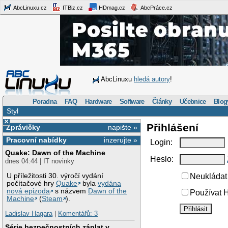
AbcLinuxu.cz
ITBiz.cz
HDmag.cz
AbcPráce.cz
AbcLinuxu
hledá autory
!
Poradna
FAQ
Hardware
Software
Články
Učebnice
Blog
Styl
×
Přihlášení
Zprávičky
napište »
Pracovní nabídky
inzerujte »
Login:
Quake: Dawn of the Machine
Heslo:
dnes 04:44 | IT novinky
U příležitosti 30. výročí vydání
Neukládat 
počítačové hry
Quake
byla
vydána
nová epizoda
s názvem
Dawn of the
Používat H
Machine
(
Steam
).
Ladislav Hagara
|
Komentářů: 3
Série bezpečnostních záplat v