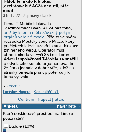
T-Mobile nikdo k blokaci
‚dezinfowebu‘ AC24 nenutil, píše
soud
3.8. 17:22 | Zajímavý článek
Firma T-Mobile blokovala
„dezinformační web“ AC24 bez toho,
aniž by k tomu měla závazný pokyn
orgánů veřejné moci
. Píše to ve svém
rozsudku Městský soud v Praze, který
po čtyřech letech uzavřel kauzu blokace
zmíněného webu. Operátor musí
uhradit škodu ve výši 35 tisíc korun.
Advokát společnosti T-Mobile se snažil i
u odvolacího senátu argumentovat tím,
že firma jednala v dobré víře, když na
stránky omezila přístup poté, co ji k
tomu vyzvalo
…
více »
Ladislav Hagara
|
Komentářů: 71
Centrum
|
Napsat
|
Starší
Anketa
navrhněte »
Které desktopové prostředí na Linuxu
používáte?
Budgie
(
10%
)