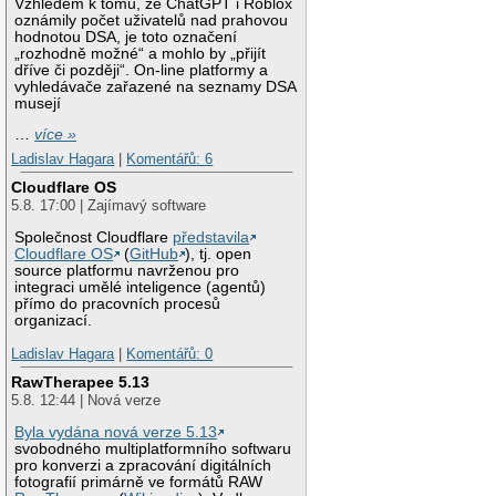
Vzhledem k tomu, že ChatGPT i Roblox
oznámily počet uživatelů nad prahovou
hodnotou DSA, je toto označení
„rozhodně možné“ a mohlo by „přijít
dříve či později“. On-line platformy a
vyhledávače zařazené na seznamy DSA
musejí
…
více »
Ladislav Hagara
|
Komentářů: 6
Cloudflare OS
5.8. 17:00 | Zajímavý software
Společnost Cloudflare
představila
Cloudflare OS
(
GitHub
), tj. open
source platformu navrženou pro
integraci umělé inteligence (agentů)
přímo do pracovních procesů
organizací.
Ladislav Hagara
|
Komentářů: 0
RawTherapee 5.13
5.8. 12:44 | Nová verze
Byla vydána nová verze 5.13
svobodného multiplatformního softwaru
pro konverzi a zpracování digitálních
fotografií primárně ve formátů RAW