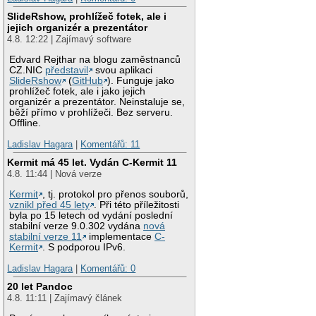
SlideRshow, prohlížeč fotek, ale i
jejich organizér a prezentátor
4.8. 12:22 | Zajímavý software
Edvard Rejthar na blogu zaměstnanců
CZ.NIC
představil
svou aplikaci
SlideRshow
(
GitHub
). Funguje jako
prohlížeč fotek, ale i jako jejich
organizér a prezentátor. Neinstaluje se,
běží přímo v prohlížeči. Bez serveru.
Offline.
Ladislav Hagara
|
Komentářů: 11
Kermit má 45 let. Vydán C-Kermit 11
4.8. 11:44 | Nová verze
Kermit
, tj. protokol pro přenos souborů,
vznikl před 45 lety
. Při této příležitosti
byla po 15 letech od vydání poslední
stabilní verze 9.0.302 vydána
nová
stabilní verze 11
implementace
C-
Kermit
. S podporou IPv6.
Ladislav Hagara
|
Komentářů: 0
20 let Pandoc
4.8. 11:11 | Zajímavý článek