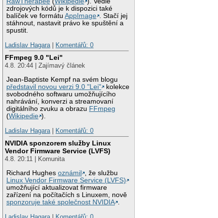
RawTherapee
(
Wikipedie
). Vedle
zdrojových kódů je k dispozici také
balíček ve formátu
AppImage
. Stačí jej
stáhnout, nastavit právo ke spuštění a
spustit.
Ladislav Hagara
|
Komentářů: 0
FFmpeg 9.0 "Lei"
4.8. 20:44 | Zajímavý článek
Jean-Baptiste Kempf na svém blogu
představil novou verzi 9.0 "Lei"
kolekce
svobodného softwaru umožňujícího
nahrávání, konverzi a streamovaní
digitálního zvuku a obrazu
FFmpeg
(
Wikipedie
).
Ladislav Hagara
|
Komentářů: 0
NVIDIA sponzorem služby Linux
Vendor Firmware Service (LVFS)
4.8. 20:11 | Komunita
Richard Hughes
oznámil
, že službu
Linux Vendor Firmware Service (LVFS)
umožňující aktualizovat firmware
zařízení na počítačích s Linuxem, nově
sponzoruje také společnost NVIDIA
.
Ladislav Hagara
|
Komentářů: 0