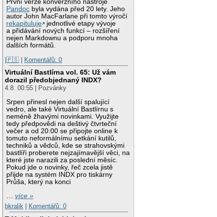
První verze konverzního nástroje
Pandoc
byla vydána před 20 lety. Jeho
autor John MacFarlane při tomto výročí
rekapituluje
jednotlivé etapy vývoje
a přidávání nových funkcí – rozšíření
nejen Markdownu a podporu mnoha
dalších formátů.
|🇵🇸
|
Komentářů: 0
Virtuální Bastlírna vol. 65: Už vám
dorazil předobjednaný INDX?
4.8. 00:55 | Pozvánky
Srpen přinesl nejen další spalující
vedro, ale také Virtuální Bastlírnu s
neméně žhavými novinkami. Využijte
tedy předpovědi na deštivý čtvrteční
večer a od 20:00 se připojte online k
tomuto neformálnímu setkání kutilů,
techniků a vědců, kde se strahovskými
bastlíři proberete nejzajímavější věci, na
které jste narazili za poslední měsíc.
Pokud jde o novinky, řeč zcela jistě
přijde na systém INDX pro tiskárny
Průša, který na konci
…
více »
bkralik
|
Komentářů: 0