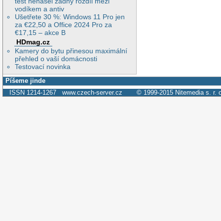
test nenašel žádný rozdíl mezi
vodíkem a antiv
Ušetřete 30 %: Windows 11 Pro jen
za €22,50 a Office 2024 Pro za
€17,15 – akce B
HDmag.cz
Kamery do bytu přinesou maximální
přehled o vaší domácnosti
Testovací novinka
Píšeme jinde
ISSN 1214-1267
www.czech-server.cz
© 1999-2015
Nitemedia s. r. 