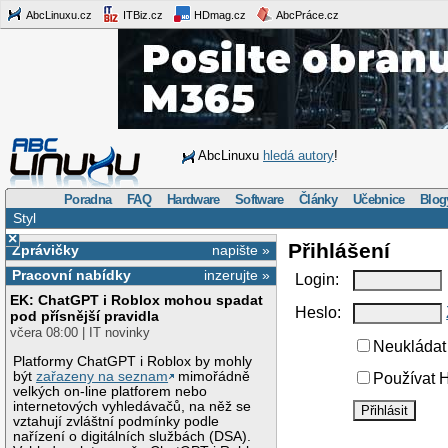
AbcLinuxu.cz
ITBiz.cz
HDmag.cz
AbcPráce.cz
AbcLinuxu
hledá autory
!
Poradna
FAQ
Hardware
Software
Články
Učebnice
Blog
Styl
×
Přihlášení
Zprávičky
napište »
Pracovní nabídky
inzerujte »
Login:
EK: ChatGPT i Roblox mohou spadat
Heslo:
pod přísnější pravidla
včera 08:00 | IT novinky
Neukládat 
Platformy ChatGPT i Roblox by mohly
být
zařazeny na seznam
mimořádně
Používat H
velkých on-line platforem nebo
internetových vyhledávačů, na něž se
vztahují zvláštní podmínky podle
nařízení o digitálních službách (DSA).