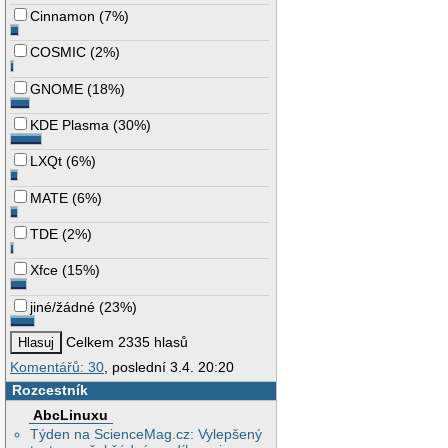
Cinnamon
(
7%
)
COSMIC
(
2%
)
GNOME
(
18%
)
KDE Plasma
(
30%
)
LXQt
(
6%
)
MATE
(
6%
)
TDE
(
2%
)
Xfce
(
15%
)
jiné/žádné
(
23%
)
Celkem 2335 hlasů
Komentářů: 30
, poslední 3.4. 20:20
Rozcestník
AbcLinuxu
Týden na ScienceMag.cz: Vylepšený