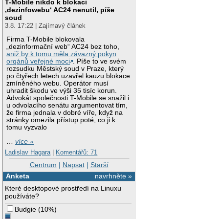
T-Mobile nikdo k blokaci
‚dezinfowebu‘ AC24 nenutil, píše
soud
3.8. 17:22 | Zajímavý článek
Firma T-Mobile blokovala
„dezinformační web“ AC24 bez toho,
aniž by k tomu měla závazný pokyn
orgánů veřejné moci
. Píše to ve svém
rozsudku Městský soud v Praze, který
po čtyřech letech uzavřel kauzu blokace
zmíněného webu. Operátor musí
uhradit škodu ve výši 35 tisíc korun.
Advokát společnosti T-Mobile se snažil i
u odvolacího senátu argumentovat tím,
že firma jednala v dobré víře, když na
stránky omezila přístup poté, co ji k
tomu vyzvalo
…
více »
Ladislav Hagara
|
Komentářů: 71
Centrum
|
Napsat
|
Starší
Anketa
navrhněte »
Které desktopové prostředí na Linuxu
používáte?
Budgie
(
10%
)