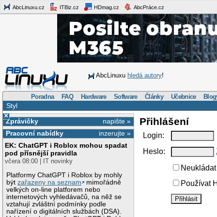
AbcLinuxu.cz
ITBiz.cz
HDmag.cz
AbcPráce.cz
AbcLinuxu
hledá autory
!
Poradna
FAQ
Hardware
Software
Články
Učebnice
Blog
Styl
×
Přihlášení
Zprávičky
napište »
Pracovní nabídky
inzerujte »
Login:
EK: ChatGPT i Roblox mohou spadat
Heslo:
pod přísnější pravidla
včera 08:00 | IT novinky
Neukládat 
Platformy ChatGPT i Roblox by mohly
být
zařazeny na seznam
mimořádně
Používat H
velkých on-line platforem nebo
internetových vyhledávačů, na něž se
vztahují zvláštní podmínky podle
nařízení o digitálních službách (DSA).