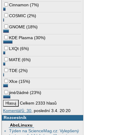
Cinnamon
(
7%
)
COSMIC
(
2%
)
GNOME
(
18%
)
KDE Plasma
(
30%
)
LXQt
(
6%
)
MATE
(
6%
)
TDE
(
2%
)
Xfce
(
15%
)
jiné/žádné
(
23%
)
Celkem 2333 hlasů
Komentářů: 30
, poslední 3.4. 20:20
Rozcestník
AbcLinuxu
Týden na ScienceMag.cz: Vylepšený