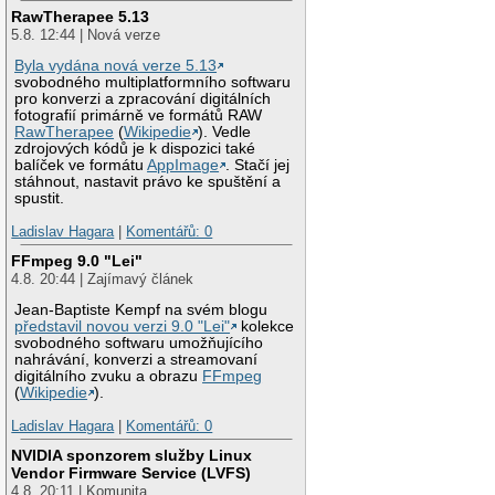
RawTherapee 5.13
5.8. 12:44 | Nová verze
Byla vydána nová verze 5.13
svobodného multiplatformního softwaru
pro konverzi a zpracování digitálních
fotografií primárně ve formátů RAW
RawTherapee
(
Wikipedie
). Vedle
zdrojových kódů je k dispozici také
balíček ve formátu
AppImage
. Stačí jej
stáhnout, nastavit právo ke spuštění a
spustit.
Ladislav Hagara
|
Komentářů: 0
FFmpeg 9.0 "Lei"
4.8. 20:44 | Zajímavý článek
Jean-Baptiste Kempf na svém blogu
představil novou verzi 9.0 "Lei"
kolekce
svobodného softwaru umožňujícího
nahrávání, konverzi a streamovaní
digitálního zvuku a obrazu
FFmpeg
(
Wikipedie
).
Ladislav Hagara
|
Komentářů: 0
NVIDIA sponzorem služby Linux
Vendor Firmware Service (LVFS)
4.8. 20:11 | Komunita