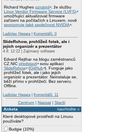
Richard Hughes
oznámil
, že službu
Linux Vendor Firmware Service (LVFS)
umožňující aktualizovat firmware
zařízení na počítačích s Linuxem, nově
sponzoruje také společnost NVIDIA
.
Ladislav Hagara
|
Komentářů: 0
SlideRshow, prohlížeč fotek, ale i
jejich organizér a prezentátor
4.8. 12:22 | Zajímavý software
Edvard Rejthar na blogu zaměstnanců
CZ.NIC
představil
svou aplikaci
SlideRshow
(
GitHub
). Funguje jako
prohlížeč fotek, ale i jako jejich
organizér a prezentátor. Neinstaluje se,
běží přímo v prohlížeči. Bez serveru.
Offline.
Ladislav Hagara
|
Komentářů: 11
Centrum
|
Napsat
|
Starší
Anketa
navrhněte »
Které desktopové prostředí na Linuxu
používáte?
Budgie
(
10%
)