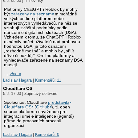
6.8. 08:00 | IT novinky
Platformy ChatGPT i Roblox by mohly
být
zařazeny na seznam
mimořádně
velkých on-line platforem nebo
internetových vyhledávačů, na něž se
vztahují zvláštní podmínky podle
nařízení o digitálních službách (DSA).
Vzhledem k tomu, že ChatGPT i Roblox
oznámily počet uživatelů nad prahovou
hodnotou DSA, je toto označení
„rozhodně možné“ a mohlo by „přijít
dříve či později“. On-line platformy a
vyhledávače zařazené na seznamy DSA
musejí
…
více »
Ladislav Hagara
|
Komentářů: 11
Cloudflare OS
5.8. 17:00 | Zajímavý software
Společnost Cloudflare
představila
Cloudflare OS
(
GitHub
), tj. open
source platformu navrženou pro
integraci umělé inteligence (agentů)
přímo do pracovních procesů
organizací.
Ladislav Hagara
|
Komentářů: 0