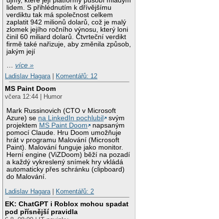
újmy, které její platformy působí mladým
lidem. S přihlédnutím k dřívějšímu
verdiktu tak má společnost celkem
zaplatit 942 milionů dolarů, což je malý
zlomek jejího ročního výnosu, který loni
činil 60 miliard dolarů. Čtvrteční verdikt
firmě také nařizuje, aby změnila způsob,
jakým její
…
více »
Ladislav Hagara
|
Komentářů: 12
MS Paint Doom
včera 12:44 | Humor
Mark Russinovich (CTO v Microsoft
Azure) se
na LinkedIn pochlubil
svým
projektem
MS Paint Doom
napsaným
pomocí Claude. Hru Doom umožňuje
hrát v programu Malování (Microsoft
Paint). Malování funguje jako monitor.
Herní engine (ViZDoom) běží na pozadí
a každý vykreslený snímek hry vkládá
automaticky přes schránku (clipboard)
do Malování.
Ladislav Hagara
|
Komentářů: 2
EK: ChatGPT i Roblox mohou spadat
pod přísnější pravidla