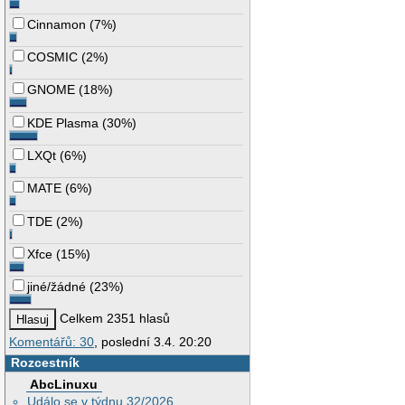
Cinnamon
(
7%
)
COSMIC
(
2%
)
GNOME
(
18%
)
KDE Plasma
(
30%
)
LXQt
(
6%
)
MATE
(
6%
)
TDE
(
2%
)
Xfce
(
15%
)
jiné/žádné
(
23%
)
Celkem 2351 hlasů
Komentářů: 30
, poslední 3.4. 20:20
Rozcestník
AbcLinuxu
Událo se v týdnu 32/2026