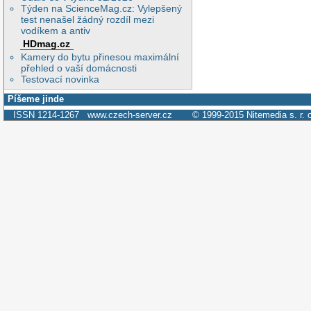
Týden na ScienceMag.cz: Vylepšený
test nenašel žádný rozdíl mezi
vodíkem a antiv
HDmag.cz
Kamery do bytu přinesou maximální
přehled o vaší domácnosti
Testovací novinka
Píšeme jinde
ISSN 1214-1267
www.czech-server.cz
© 1999-2015
Nitemedia s. r. 