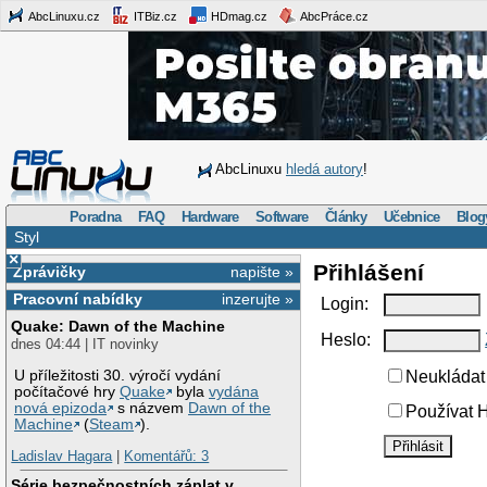
AbcLinuxu.cz
ITBiz.cz
HDmag.cz
AbcPráce.cz
AbcLinuxu
hledá autory
!
Poradna
FAQ
Hardware
Software
Články
Učebnice
Blog
Styl
×
Přihlášení
Zprávičky
napište »
Pracovní nabídky
inzerujte »
Login:
Quake: Dawn of the Machine
Heslo:
dnes 04:44 | IT novinky
U příležitosti 30. výročí vydání
Neukládat 
počítačové hry
Quake
byla
vydána
nová epizoda
s názvem
Dawn of the
Používat H
Machine
(
Steam
).
Ladislav Hagara
|
Komentářů: 3
Série bezpečnostních záplat v