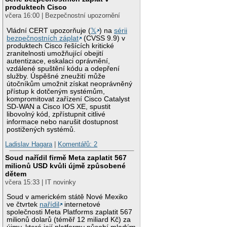
produktech Cisco
včera 16:00 | Bezpečnostní upozornění
Vládní CERT upozorňuje (
𝕏
) na
sérii
bezpečnostních záplat
(CVSS 9.9) v
produktech Cisco řešících kritické
zranitelnosti umožňující obejití
autentizace, eskalaci oprávnění,
vzdálené spuštění kódu a odepření
služby. Úspěšné zneužití může
útočníkům umožnit získat neoprávněný
přístup k dotčeným systémům,
kompromitovat zařízení Cisco Catalyst
SD-WAN a Cisco IOS XE, spustit
libovolný kód, zpřístupnit citlivé
informace nebo narušit dostupnost
postižených systémů.
Ladislav Hagara
|
Komentářů: 2
Soud nařídil firmě Meta zaplatit 567
milionů USD kvůli újmě způsobené
dětem
včera 15:33 | IT novinky
Soud v americkém státě Nové Mexiko
ve čtvrtek
nařídil
internetové
společnosti Meta Platforms zaplatit 567
milionů dolarů (téměř 12 miliard Kč) za