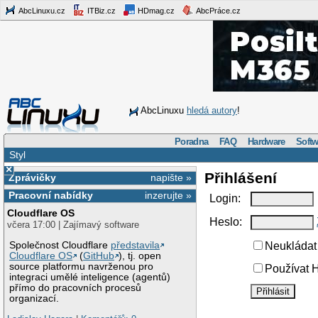
AbcLinuxu.cz
ITBiz.cz
HDmag.cz
AbcPráce.cz
AbcLinuxu
hledá autory
!
Poradna
FAQ
Hardware
Softw
Styl
×
Přihlášení
Zprávičky
napište »
Pracovní nabídky
inzerujte »
Login:
Cloudflare OS
Heslo:
včera 17:00 | Zajímavý software
Společnost Cloudflare
představila
Neukládat 
Cloudflare OS
(
GitHub
), tj. open
source platformu navrženou pro
Používat H
integraci umělé inteligence (agentů)
přímo do pracovních procesů
organizací.