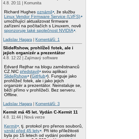
4.8. 20:11 | Komunita
Richard Hughes
oznámil
, že službu
Linux Vendor Firmware Service (LVFS)
umožňující aktualizovat firmware
zařízení na počítačích s Linuxem, nově
sponzoruje také společnost NVIDIA
.
Ladislav Hagara
|
Komentářů: 1
SlideRshow, prohlížeč fotek, ale i
jejich organizér a prezentátor
4.8. 12:22 | Zajímavý software
Edvard Rejthar na blogu zaměstnanců
CZ.NIC
představil
svou aplikaci
SlideRshow
(
GitHub
). Funguje jako
prohlížeč fotek, ale i jako jejich
organizér a prezentátor. Neinstaluje se,
běží přímo v prohlížeči. Bez serveru.
Offline.
Ladislav Hagara
|
Komentářů: 3
Kermit má 45 let. Vydán C-Kermit 11
4.8. 11:44 | Nová verze
Kermit
, tj. protokol pro přenos souborů,
vznikl před 45 lety
. Při této příležitosti
byla po 15 letech od vydání poslední