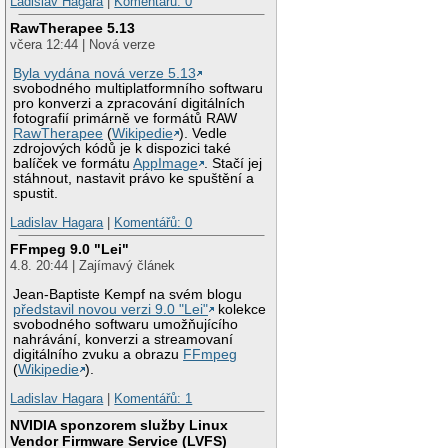
Ladislav Hagara
|
Komentářů: 0
RawTherapee 5.13
včera 12:44 | Nová verze
Byla vydána nová verze 5.13
svobodného multiplatformního softwaru
pro konverzi a zpracování digitálních
fotografií primárně ve formátů RAW
RawTherapee
(
Wikipedie
). Vedle
zdrojových kódů je k dispozici také
balíček ve formátu
AppImage
. Stačí jej
stáhnout, nastavit právo ke spuštění a
spustit.
Ladislav Hagara
|
Komentářů: 0
FFmpeg 9.0 "Lei"
4.8. 20:44 | Zajímavý článek
Jean-Baptiste Kempf na svém blogu
představil novou verzi 9.0 "Lei"
kolekce
svobodného softwaru umožňujícího
nahrávání, konverzi a streamovaní
digitálního zvuku a obrazu
FFmpeg
(
Wikipedie
).
Ladislav Hagara
|
Komentářů: 1
NVIDIA sponzorem služby Linux
Vendor Firmware Service (LVFS)