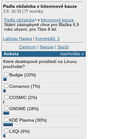
Padla obžaloba v bitcoinové kauze
3.8. 16:33 | IT novinky
Padla obžaloba
v
bitcoinové kauze
.
Státní zástupkyně chce pro Blažka 6,5
roku vězení, pro Titze 8 let.
Ladislav Hagara
|
Komentářů: 3
Centrum
|
Napsat
|
Starší
Anketa
navrhněte »
Které desktopové prostředí na Linuxu
používáte?
Budgie
(
10%
)
Cinnamon
(
7%
)
COSMIC
(
2%
)
GNOME
(
18%
)
KDE Plasma
(
30%
)
LXQt
(
6%
)