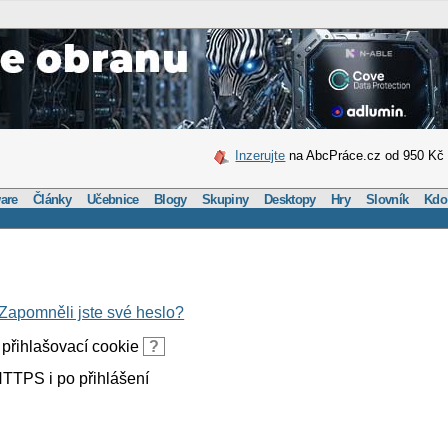
Inzerujte
na AbcPráce.cz od 950 Kč
are
Články
Učebnice
Blogy
Skupiny
Desktopy
Hry
Slovník
Kdo
Zapomněli jste své heslo?
přihlašovací cookie
?
TTPS i po přihlášení