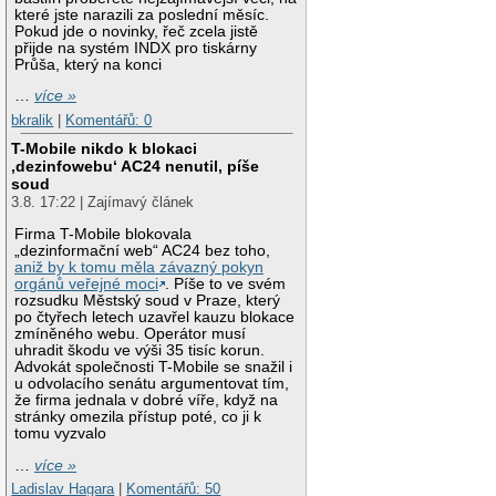
které jste narazili za poslední měsíc.
Pokud jde o novinky, řeč zcela jistě
přijde na systém INDX pro tiskárny
Průša, který na konci
…
více »
bkralik
|
Komentářů: 0
T-Mobile nikdo k blokaci
‚dezinfowebu‘ AC24 nenutil, píše
soud
3.8. 17:22 | Zajímavý článek
Firma T-Mobile blokovala
„dezinformační web“ AC24 bez toho,
aniž by k tomu měla závazný pokyn
orgánů veřejné moci
. Píše to ve svém
rozsudku Městský soud v Praze, který
po čtyřech letech uzavřel kauzu blokace
zmíněného webu. Operátor musí
uhradit škodu ve výši 35 tisíc korun.
Advokát společnosti T-Mobile se snažil i
u odvolacího senátu argumentovat tím,
že firma jednala v dobré víře, když na
stránky omezila přístup poté, co ji k
tomu vyzvalo
…
více »
Ladislav Hagara
|
Komentářů: 50