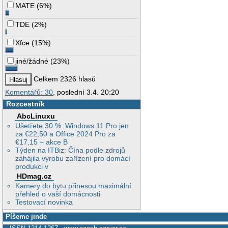
MATE
(
6%
)
TDE
(
2%
)
Xfce
(
15%
)
jiné/žádné
(
23%
)
Celkem 2326 hlasů
Komentářů: 30
, poslední 3.4. 20:20
Rozcestník
AbcLinuxu
Ušetřete 30 %: Windows 11 Pro jen
za €22,50 a Office 2024 Pro za
€17,15 – akce B
Týden na ITBiz: Čína podle zdrojů
zahájila výrobu zařízení pro domácí
produkci v
HDmag.cz
Kamery do bytu přinesou maximální
přehled o vaší domácnosti
Testovací novinka
Píšeme jinde