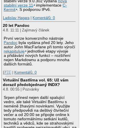
stabilní verze 9.0.302 vydána
nová
stabilní verze 11
implementace
C-
Kermit
. S podporou IPv6.
Ladislav Hagara
|
Komentářů: 0
20 let Pandoc
4.8. 11:11 | Zajímavý článek
První verze konverzního nástroje
Pandoc
byla vydána před 20 lety. Jeho
autor John MacFarlane při tomto výročí
rekapituluje
jednotlivé etapy vývoje
a přidávání nových funkcí – rozšíření
nejen Markdownu a podporu mnoha
dalších formátů.
|🇵🇸
|
Komentářů: 0
Virtuální Bastlírna vol. 65: Už vám
dorazil předobjednaný INDX?
4.8. 00:55 | Pozvánky
Srpen přinesl nejen další spalující
vedro, ale také Virtuální Bastlírnu s
neméně žhavými novinkami. Využijte
tedy předpovědi na deštivý čtvrteční
večer a od 20:00 se připojte online k
tomuto neformálnímu setkání kutilů,
techniků a vědců, kde se strahovskými
bastlíři proberete nejzajímavější věci, na