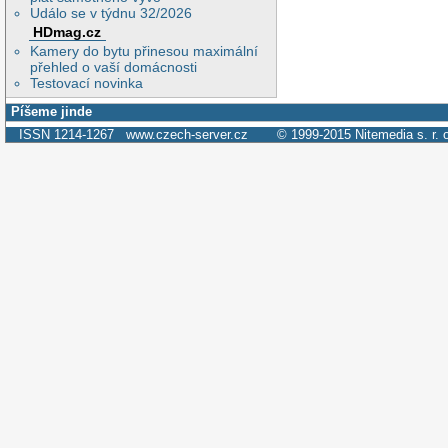
Událo se v týdnu 32/2026
HDmag.cz
Kamery do bytu přinesou maximální
přehled o vaší domácnosti
Testovací novinka
Píšeme jinde
ISSN 1214-1267
www.czech-server.cz
© 1999-2015
Nitemedia s. r. 