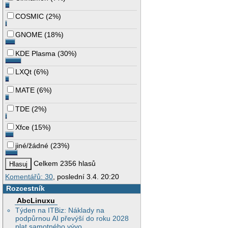
COSMIC
(
2%
)
GNOME
(
18%
)
KDE Plasma
(
30%
)
LXQt
(
6%
)
MATE
(
6%
)
TDE
(
2%
)
Xfce
(
15%
)
jiné/žádné
(
23%
)
Celkem 2356 hlasů
Komentářů: 30
, poslední 3.4. 20:20
Rozcestník
AbcLinuxu
Týden na ITBiz: Náklady na
podpůrnou AI převýší do roku 2028
plat samotného vývo