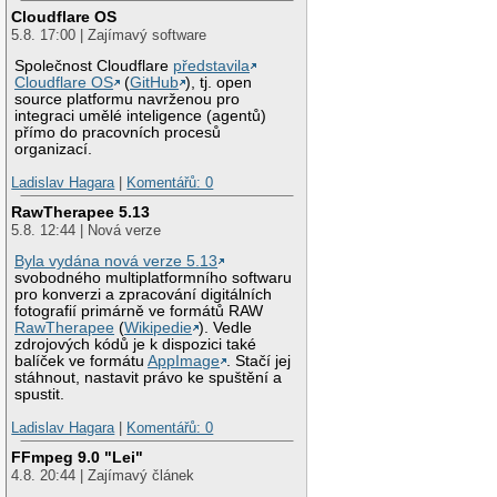
Cloudflare OS
5.8. 17:00 | Zajímavý software
Společnost Cloudflare
představila
Cloudflare OS
(
GitHub
), tj. open
source platformu navrženou pro
integraci umělé inteligence (agentů)
přímo do pracovních procesů
organizací.
Ladislav Hagara
|
Komentářů: 0
RawTherapee 5.13
5.8. 12:44 | Nová verze
Byla vydána nová verze 5.13
svobodného multiplatformního softwaru
pro konverzi a zpracování digitálních
fotografií primárně ve formátů RAW
RawTherapee
(
Wikipedie
). Vedle
zdrojových kódů je k dispozici také
balíček ve formátu
AppImage
. Stačí jej
stáhnout, nastavit právo ke spuštění a
spustit.
Ladislav Hagara
|
Komentářů: 0
FFmpeg 9.0 "Lei"
4.8. 20:44 | Zajímavý článek