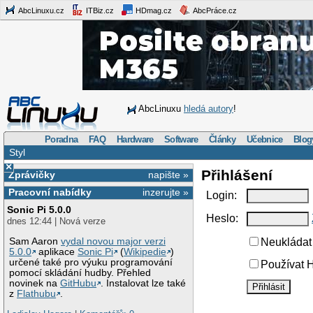
AbcLinuxu.cz
ITBiz.cz
HDmag.cz
AbcPráce.cz
AbcLinuxu
hledá autory
!
Poradna
FAQ
Hardware
Software
Články
Učebnice
Blog
Styl
×
Přihlášení
Zprávičky
napište »
Pracovní nabídky
inzerujte »
Login:
Sonic Pi 5.0.0
Heslo:
dnes 12:44 | Nová verze
Sam Aaron
vydal novou major verzi
Neukládat 
5.0.0
aplikace
Sonic Pi
(
Wikipedie
)
určené také pro výuku programování
Používat H
pomocí skládání hudby. Přehled
novinek na
GitHubu
. Instalovat lze také
z
Flathubu
.