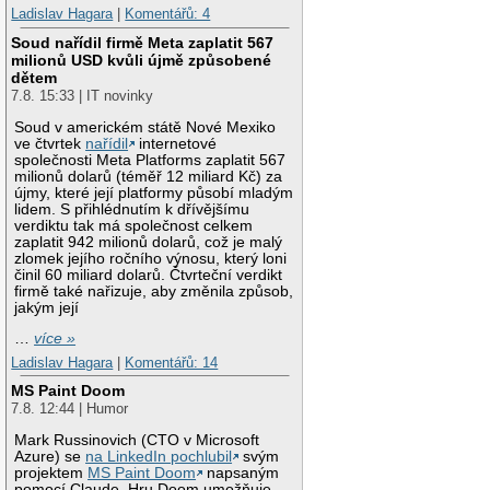
Ladislav Hagara
|
Komentářů: 4
Soud nařídil firmě Meta zaplatit 567
milionů USD kvůli újmě způsobené
dětem
7.8. 15:33 | IT novinky
Soud v americkém státě Nové Mexiko
ve čtvrtek
nařídil
internetové
společnosti Meta Platforms zaplatit 567
milionů dolarů (téměř 12 miliard Kč) za
újmy, které její platformy působí mladým
lidem. S přihlédnutím k dřívějšímu
verdiktu tak má společnost celkem
zaplatit 942 milionů dolarů, což je malý
zlomek jejího ročního výnosu, který loni
činil 60 miliard dolarů. Čtvrteční verdikt
firmě také nařizuje, aby změnila způsob,
jakým její
…
více »
Ladislav Hagara
|
Komentářů: 14
MS Paint Doom
7.8. 12:44 | Humor
Mark Russinovich (CTO v Microsoft
Azure) se
na LinkedIn pochlubil
svým
projektem
MS Paint Doom
napsaným
pomocí Claude. Hru Doom umožňuje