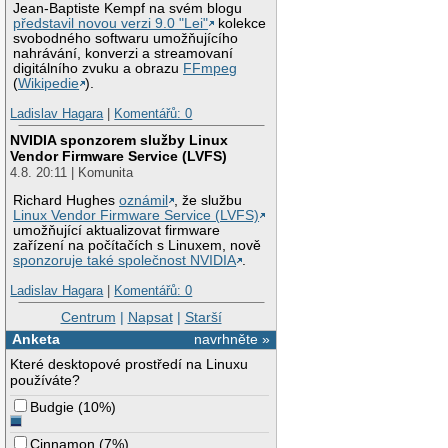
Jean-Baptiste Kempf na svém blogu
představil novou verzi 9.0 "Lei"
kolekce
svobodného softwaru umožňujícího
nahrávání, konverzi a streamovaní
digitálního zvuku a obrazu
FFmpeg
(
Wikipedie
).
Ladislav Hagara
|
Komentářů: 0
NVIDIA sponzorem služby Linux
Vendor Firmware Service (LVFS)
4.8. 20:11 | Komunita
Richard Hughes
oznámil
, že službu
Linux Vendor Firmware Service (LVFS)
umožňující aktualizovat firmware
zařízení na počítačích s Linuxem, nově
sponzoruje také společnost NVIDIA
.
Ladislav Hagara
|
Komentářů: 0
Centrum
|
Napsat
|
Starší
Anketa
navrhněte »
Které desktopové prostředí na Linuxu
používáte?
Budgie
(
10%
)
Cinnamon
(
7%
)