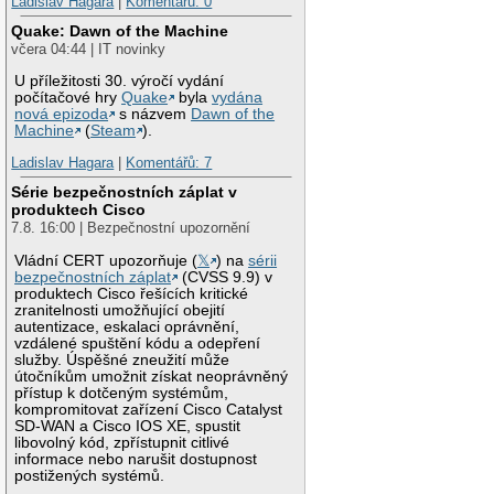
Ladislav Hagara
|
Komentářů: 0
Quake: Dawn of the Machine
včera 04:44 | IT novinky
U příležitosti 30. výročí vydání
počítačové hry
Quake
byla
vydána
nová epizoda
s názvem
Dawn of the
Machine
(
Steam
).
Ladislav Hagara
|
Komentářů: 7
Série bezpečnostních záplat v
produktech Cisco
7.8. 16:00 | Bezpečnostní upozornění
Vládní CERT upozorňuje (
𝕏
) na
sérii
bezpečnostních záplat
(CVSS 9.9) v
produktech Cisco řešících kritické
zranitelnosti umožňující obejití
autentizace, eskalaci oprávnění,
vzdálené spuštění kódu a odepření
služby. Úspěšné zneužití může
útočníkům umožnit získat neoprávněný
přístup k dotčeným systémům,
kompromitovat zařízení Cisco Catalyst
SD-WAN a Cisco IOS XE, spustit
libovolný kód, zpřístupnit citlivé
informace nebo narušit dostupnost
postižených systémů.