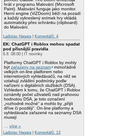
hrát v programu Malování (Microsoft
Paint). Malování funguje jako monitor.
Herní engine (ViZDoom) běží na pozadí
a každý vykreslený snímek hry vkládá
automaticky přes schránku (clipboard)
do Malování.
Ladislav Hagara
|
Komentářů: 4
EK: ChatGPT i Roblox mohou spadat
pod přísnější pravidla
6.8. 08:00 | IT novinky
Platformy ChatGPT i Roblox by mohly
být
zařazeny na seznam
mimořádně
velkých on-line platforem nebo
internetových vyhledávačů, na něž se
vztahují zvláštní podmínky podle
nařízení o digitálních službách (DSA).
Vzhledem k tomu, že ChatGPT i Roblox
oznámily počet uživatelů nad prahovou
hodnotou DSA, je toto označení
„rozhodně možné“ a mohlo by „přijít
dříve či později“. On-line platformy a
vyhledávače zařazené na seznamy DSA
musejí
…
více »
Ladislav Hagara
|
Komentářů: 13