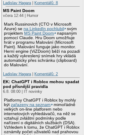
Ladislav Hagara
|
Komentářů: 8
MS Paint Doom
včera 12:44 | Humor
Mark Russinovich (CTO v Microsoft
Azure) se
na LinkedIn pochlubil
svým
projektem
MS Paint Doom
napsaným
pomocí Claude. Hru Doom umožňuje
hrát v programu Malování (Microsoft
Paint). Malování funguje jako monitor.
Herní engine (ViZDoom) běží na pozadí
a každý vykreslený snímek hry vkládá
automaticky přes schránku (clipboard)
do Malování.
Ladislav Hagara
|
Komentářů: 2
EK: ChatGPT i Roblox mohou spadat
pod přísnější pravidla
6.8. 08:00 | IT novinky
Platformy ChatGPT i Roblox by mohly
být
zařazeny na seznam
mimořádně
velkých on-line platforem nebo
internetových vyhledávačů, na něž se
vztahují zvláštní podmínky podle
nařízení o digitálních službách (DSA).
Vzhledem k tomu, že ChatGPT i Roblox
oznámily počet uživatelů nad prahovou