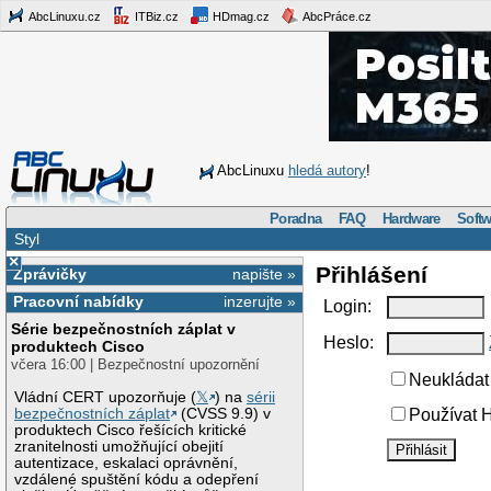
AbcLinuxu.cz
ITBiz.cz
HDmag.cz
AbcPráce.cz
AbcLinuxu
hledá autory
!
Poradna
FAQ
Hardware
Softw
Styl
×
Přihlášení
Zprávičky
napište »
Pracovní nabídky
inzerujte »
Login:
Série bezpečnostních záplat v
Heslo:
produktech Cisco
včera 16:00 | Bezpečnostní upozornění
Neukládat 
Vládní CERT upozorňuje (
𝕏
) na
sérii
bezpečnostních záplat
(CVSS 9.9) v
Používat H
produktech Cisco řešících kritické
zranitelnosti umožňující obejití
autentizace, eskalaci oprávnění,
vzdálené spuštění kódu a odepření