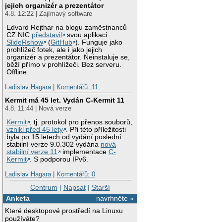
jejich organizér a prezentátor
4.8. 12:22 | Zajímavý software
Edvard Rejthar na blogu zaměstnanců
CZ.NIC
představil
svou aplikaci
SlideRshow
(
GitHub
). Funguje jako
prohlížeč fotek, ale i jako jejich
organizér a prezentátor. Neinstaluje se,
běží přímo v prohlížeči. Bez serveru.
Offline.
Ladislav Hagara
|
Komentářů: 11
Kermit má 45 let. Vydán C-Kermit 11
4.8. 11:44 | Nová verze
Kermit
, tj. protokol pro přenos souborů,
vznikl před 45 lety
. Při této příležitosti
byla po 15 letech od vydání poslední
stabilní verze 9.0.302 vydána
nová
stabilní verze 11
implementace
C-
Kermit
. S podporou IPv6.
Ladislav Hagara
|
Komentářů: 0
Centrum
|
Napsat
|
Starší
Anketa
navrhněte »
Které desktopové prostředí na Linuxu
používáte?