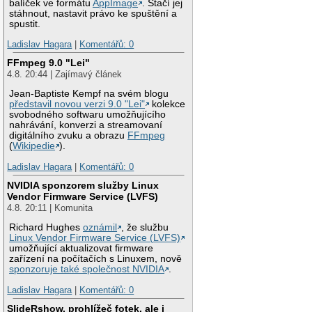
balíček ve formátu
AppImage
. Stačí jej
stáhnout, nastavit právo ke spuštění a
spustit.
Ladislav Hagara
|
Komentářů: 0
FFmpeg 9.0 "Lei"
4.8. 20:44 | Zajímavý článek
Jean-Baptiste Kempf na svém blogu
představil novou verzi 9.0 "Lei"
kolekce
svobodného softwaru umožňujícího
nahrávání, konverzi a streamovaní
digitálního zvuku a obrazu
FFmpeg
(
Wikipedie
).
Ladislav Hagara
|
Komentářů: 0
NVIDIA sponzorem služby Linux
Vendor Firmware Service (LVFS)
4.8. 20:11 | Komunita
Richard Hughes
oznámil
, že službu
Linux Vendor Firmware Service (LVFS)
umožňující aktualizovat firmware
zařízení na počítačích s Linuxem, nově
sponzoruje také společnost NVIDIA
.
Ladislav Hagara
|
Komentářů: 0
SlideRshow, prohlížeč fotek, ale i