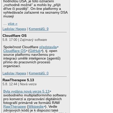
hodnotou DSA, je toto označení
„rozhodně možné“ a mohlo by „přijít
dříve či později“. On-line platformy a
vyhledávače zařazené na seznamy DSA
musejí
…
více »
Ladislav Hagara
|
Komentářů: 9
Cloudflare OS
5.8. 17:00 | Zajímavý software
Společnost Cloudflare
představila
Cloudflare OS
(
GitHub
), tj. open
source platformu navrženou pro
integraci umělé inteligence (agentů)
přímo do pracovních procesů
organizací.
Ladislav Hagara
|
Komentářů: 0
RawTherapee 5.13
5.8. 12:44 | Nová verze
Byla vydána nová verze 5.13
svobodného multiplatformního softwaru
pro konverzi a zpracování digitálních
fotografií primárně ve formátů RAW
RawTherapee
(
Wikipedie
). Vedle
zdrojových kódů je k dispozici také