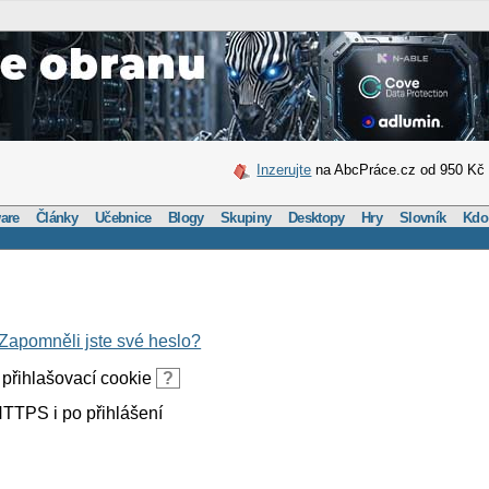
Inzerujte
na AbcPráce.cz od 950 Kč
are
Články
Učebnice
Blogy
Skupiny
Desktopy
Hry
Slovník
Kdo
Zapomněli jste své heslo?
přihlašovací cookie
?
TTPS i po přihlášení