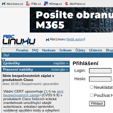
AbcLinuxu.cz
ITBiz.cz
HDmag.cz
AbcPráce.cz
AbcLinuxu
hledá autory
!
Poradna
FAQ
Hardware
Software
Články
Učebnice
Blog
Styl
×
Přihlášení
Zprávičky
napište »
Pracovní nabídky
inzerujte »
Login:
Série bezpečnostních záplat v
Heslo:
produktech Cisco
dnes 16:00 | Bezpečnostní upozornění
Neukládat 
Vládní CERT upozorňuje (
𝕏
) na
sérii
bezpečnostních záplat
(CVSS 9.9) v
Používat H
produktech Cisco řešících kritické
zranitelnosti umožňující obejití
autentizace, eskalaci oprávnění,
vzdálené spuštění kódu a odepření