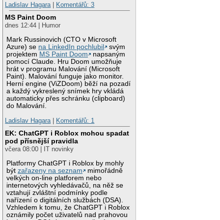
Ladislav Hagara
|
Komentářů: 3
MS Paint Doom
dnes 12:44 | Humor
Mark Russinovich (CTO v Microsoft
Azure) se
na LinkedIn pochlubil
svým
projektem
MS Paint Doom
napsaným
pomocí Claude. Hru Doom umožňuje
hrát v programu Malování (Microsoft
Paint). Malování funguje jako monitor.
Herní engine (ViZDoom) běží na pozadí
a každý vykreslený snímek hry vkládá
automaticky přes schránku (clipboard)
do Malování.
Ladislav Hagara
|
Komentářů: 1
EK: ChatGPT i Roblox mohou spadat
pod přísnější pravidla
včera 08:00 | IT novinky
Platformy ChatGPT i Roblox by mohly
být
zařazeny na seznam
mimořádně
velkých on-line platforem nebo
internetových vyhledávačů, na něž se
vztahují zvláštní podmínky podle
nařízení o digitálních službách (DSA).
Vzhledem k tomu, že ChatGPT i Roblox
oznámily počet uživatelů nad prahovou