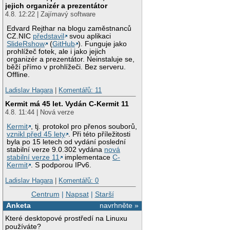
jejich organizér a prezentátor
4.8. 12:22 | Zajímavý software
Edvard Rejthar na blogu zaměstnanců
CZ.NIC
představil
svou aplikaci
SlideRshow
(
GitHub
). Funguje jako
prohlížeč fotek, ale i jako jejich
organizér a prezentátor. Neinstaluje se,
běží přímo v prohlížeči. Bez serveru.
Offline.
Ladislav Hagara
|
Komentářů: 11
Kermit má 45 let. Vydán C-Kermit 11
4.8. 11:44 | Nová verze
Kermit
, tj. protokol pro přenos souborů,
vznikl před 45 lety
. Při této příležitosti
byla po 15 letech od vydání poslední
stabilní verze 9.0.302 vydána
nová
stabilní verze 11
implementace
C-
Kermit
. S podporou IPv6.
Ladislav Hagara
|
Komentářů: 0
Centrum
|
Napsat
|
Starší
Anketa
navrhněte »
Které desktopové prostředí na Linuxu
používáte?