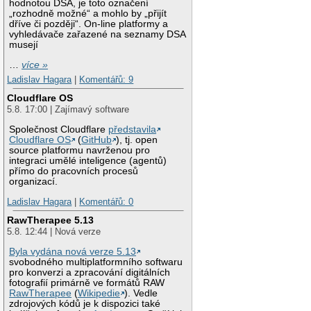
hodnotou DSA, je toto označení
„rozhodně možné“ a mohlo by „přijít
dříve či později“. On-line platformy a
vyhledávače zařazené na seznamy DSA
musejí
…
více »
Ladislav Hagara
|
Komentářů: 9
Cloudflare OS
5.8. 17:00 | Zajímavý software
Společnost Cloudflare
představila
Cloudflare OS
(
GitHub
), tj. open
source platformu navrženou pro
integraci umělé inteligence (agentů)
přímo do pracovních procesů
organizací.
Ladislav Hagara
|
Komentářů: 0
RawTherapee 5.13
5.8. 12:44 | Nová verze
Byla vydána nová verze 5.13
svobodného multiplatformního softwaru
pro konverzi a zpracování digitálních
fotografií primárně ve formátů RAW
RawTherapee
(
Wikipedie
). Vedle
zdrojových kódů je k dispozici také