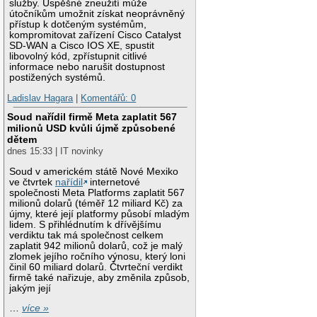
služby. Úspěšné zneužití může
útočníkům umožnit získat neoprávněný
přístup k dotčeným systémům,
kompromitovat zařízení Cisco Catalyst
SD-WAN a Cisco IOS XE, spustit
libovolný kód, zpřístupnit citlivé
informace nebo narušit dostupnost
postižených systémů.
Ladislav Hagara
|
Komentářů: 0
Soud nařídil firmě Meta zaplatit 567
milionů USD kvůli újmě způsobené
dětem
dnes 15:33 | IT novinky
Soud v americkém státě Nové Mexiko
ve čtvrtek
nařídil
internetové
společnosti Meta Platforms zaplatit 567
milionů dolarů (téměř 12 miliard Kč) za
újmy, které její platformy působí mladým
lidem. S přihlédnutím k dřívějšímu
verdiktu tak má společnost celkem
zaplatit 942 milionů dolarů, což je malý
zlomek jejího ročního výnosu, který loni
činil 60 miliard dolarů. Čtvrteční verdikt
firmě také nařizuje, aby změnila způsob,
jakým její
…
více »