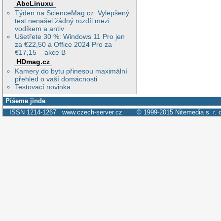
AbcLinuxu
Týden na ScienceMag.cz: Vylepšený
test nenašel žádný rozdíl mezi
vodíkem a antiv
Ušetřete 30 %: Windows 11 Pro jen
za €22,50 a Office 2024 Pro za
€17,15 – akce B
HDmag.cz
Kamery do bytu přinesou maximální
přehled o vaší domácnosti
Testovací novinka
Píšeme jinde
ISSN 1214-1267
www.czech-server.cz
© 1999-2015
Nitemedia s. r. 