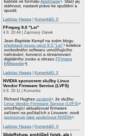
balíček ve formátu
AppImage
. Stačí jej
stáhnout, nastavit právo ke spuštění a
spustit.
Ladislav Hagara
|
Komentářů: 0
FFmpeg 9.0 "Lei"
4.8. 20:44 | Zajímavý článek
Jean-Baptiste Kempf na svém blogu
představil novou verzi 9.0 "Lei"
kolekce
svobodného softwaru umožňujícího
nahrávání, konverzi a streamovaní
digitálního zvuku a obrazu
FFmpeg
(
Wikipedie
).
Ladislav Hagara
|
Komentářů: 0
NVIDIA sponzorem služby Linux
Vendor Firmware Service (LVFS)
4.8. 20:11 | Komunita
Richard Hughes
oznámil
, že službu
Linux Vendor Firmware Service (LVFS)
umožňující aktualizovat firmware
zařízení na počítačích s Linuxem, nově
sponzoruje také společnost NVIDIA
.
Ladislav Hagara
|
Komentářů: 0
SlideRshow, prohlížeč fotek, ale i