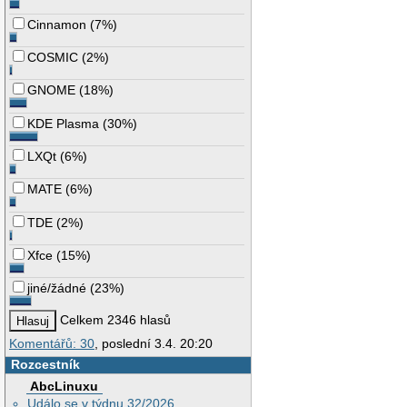
Cinnamon
(
7%
)
COSMIC
(
2%
)
GNOME
(
18%
)
KDE Plasma
(
30%
)
LXQt
(
6%
)
MATE
(
6%
)
TDE
(
2%
)
Xfce
(
15%
)
jiné/žádné
(
23%
)
Celkem 2346 hlasů
Komentářů: 30
, poslední 3.4. 20:20
Rozcestník
AbcLinuxu
Událo se v týdnu 32/2026