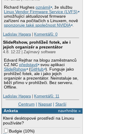
Richard Hughes
oznámil
, že službu
Linux Vendor Firmware Service (LVFS)
umožňující aktualizovat firmware
zařízení na počítačích s Linuxem, nově
sponzoruje také společnost NVIDIA
.
Ladislav Hagara
|
Komentářů: 0
SlideRshow, prohlížeč fotek, ale i
jejich organizér a prezentátor
4.8. 12:22 | Zajímavý software
Edvard Rejthar na blogu zaměstnanců
CZ.NIC
představil
svou aplikaci
SlideRshow
(
GitHub
). Funguje jako
prohlížeč fotek, ale i jako jejich
organizér a prezentátor. Neinstaluje se,
běží přímo v prohlížeči. Bez serveru.
Offline.
Ladislav Hagara
|
Komentářů: 11
Centrum
|
Napsat
|
Starší
Anketa
navrhněte »
Které desktopové prostředí na Linuxu
používáte?
Budgie
(
10%
)