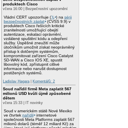
produktech Cisco
včera 16:00 | Bezpečnostní upozornění
Vládní CERT upozorňuje (
𝕏
) na
sérii
bezpečnostních záplat
(CVSS 9.9) v
produktech Cisco řešících kritické
zranitelnosti umožňující obejití
autentizace, eskalaci oprávnění,
vzdálené spuštění kódu a odepření
služby. Úspěšné zneužití může
útočníkům umožnit získat neoprávněný
přístup k dotčeným systémům,
kompromitovat zařízení Cisco Catalyst
SD-WAN a Cisco IOS XE, spustit
libovolný kód, zpřístupnit citlivé
informace nebo narušit dostupnost
postižených systémů.
Ladislav Hagara
|
Komentářů: 2
Soud nařídil firmě Meta zaplatit 567
milionů USD kvůli újmě způsobené
dětem
včera 15:33 | IT novinky
Soud v americkém státě Nové Mexiko
ve čtvrtek
nařídil
internetové
společnosti Meta Platforms zaplatit 567
milionů dolarů (téměř 12 miliard Kč) za