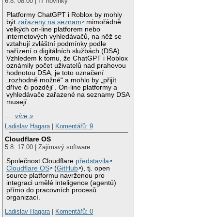
6.8. 08:00 | IT novinky
Platformy ChatGPT i Roblox by mohly
být
zařazeny na seznam
mimořádně
velkých on-line platforem nebo
internetových vyhledávačů, na něž se
vztahují zvláštní podmínky podle
nařízení o digitálních službách (DSA).
Vzhledem k tomu, že ChatGPT i Roblox
oznámily počet uživatelů nad prahovou
hodnotou DSA, je toto označení
„rozhodně možné“ a mohlo by „přijít
dříve či později“. On-line platformy a
vyhledávače zařazené na seznamy DSA
musejí
…
více »
Ladislav Hagara
|
Komentářů: 9
Cloudflare OS
5.8. 17:00 | Zajímavý software
Společnost Cloudflare
představila
Cloudflare OS
(
GitHub
), tj. open
source platformu navrženou pro
integraci umělé inteligence (agentů)
přímo do pracovních procesů
organizací.
Ladislav Hagara
|
Komentářů: 0