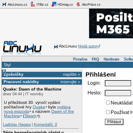
AbcLinuxu.cz
ITBiz.cz
HDmag.cz
AbcPráce.cz
AbcLinuxu
hledá autory
!
Poradna
FAQ
Hardware
Softw
Styl
×
Přihlášení
Zprávičky
napište »
Pracovní nabídky
inzerujte »
Login:
Quake: Dawn of the Machine
Heslo:
dnes 04:44 | IT novinky
U příležitosti 30. výročí vydání
Neukládat 
počítačové hry
Quake
byla
vydána
nová epizoda
s názvem
Dawn of the
Používat H
Machine
(
Steam
).
Ladislav Hagara
|
Komentářů: 0
Série bezpečnostních záplat v