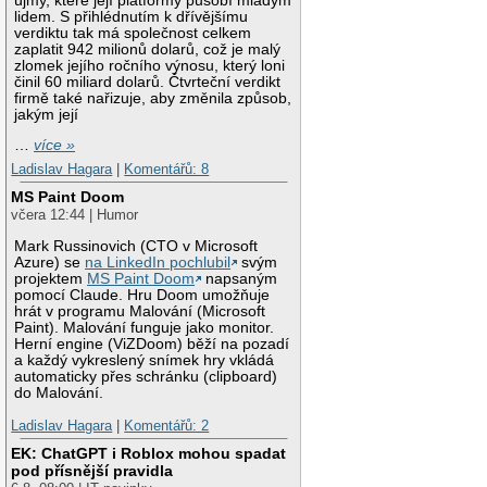
újmy, které její platformy působí mladým
lidem. S přihlédnutím k dřívějšímu
verdiktu tak má společnost celkem
zaplatit 942 milionů dolarů, což je malý
zlomek jejího ročního výnosu, který loni
činil 60 miliard dolarů. Čtvrteční verdikt
firmě také nařizuje, aby změnila způsob,
jakým její
…
více »
Ladislav Hagara
|
Komentářů: 8
MS Paint Doom
včera 12:44 | Humor
Mark Russinovich (CTO v Microsoft
Azure) se
na LinkedIn pochlubil
svým
projektem
MS Paint Doom
napsaným
pomocí Claude. Hru Doom umožňuje
hrát v programu Malování (Microsoft
Paint). Malování funguje jako monitor.
Herní engine (ViZDoom) běží na pozadí
a každý vykreslený snímek hry vkládá
automaticky přes schránku (clipboard)
do Malování.
Ladislav Hagara
|
Komentářů: 2
EK: ChatGPT i Roblox mohou spadat
pod přísnější pravidla