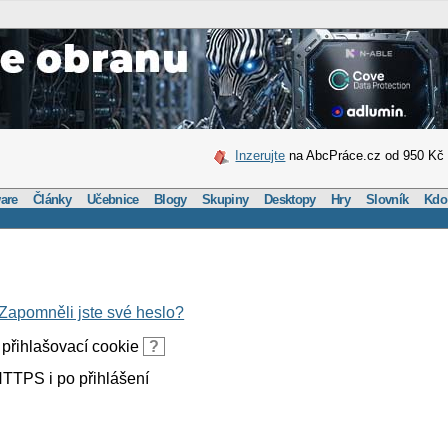
Inzerujte
na AbcPráce.cz od 950 Kč
are
Články
Učebnice
Blogy
Skupiny
Desktopy
Hry
Slovník
Kdo
Zapomněli jste své heslo?
přihlašovací cookie
?
TTPS i po přihlášení