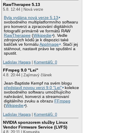
RawTherapee 5.13
5.8. 12:44 | Nová verze
Byla vydána nová verze 5.13
svobodného multiplatformního softwaru
pro konverzi a zpracování digitálních
fotografií primárně ve formátů RAW
RawTherapee
(
Wikipedie
). Vedle
zdrojových kódů je k dispozici také
balíček ve formátu
AppImage
. Stačí jej
stáhnout, nastavit právo ke spuštění a
spustit.
Ladislav Hagara
|
Komentářů: 0
FFmpeg 9.0 "Lei"
4.8. 20:44 | Zajímavý článek
Jean-Baptiste Kempf na svém blogu
představil novou verzi 9.0 "Lei"
kolekce
svobodného softwaru umožňujícího
nahrávání, konverzi a streamovaní
digitálního zvuku a obrazu
FFmpeg
(
Wikipedie
).
Ladislav Hagara
|
Komentářů: 0
NVIDIA sponzorem služby Linux
Vendor Firmware Service (LVFS)
4.8. 20:11 | Komunita