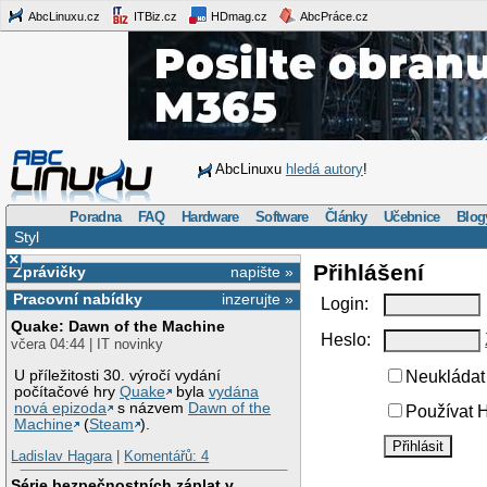
AbcLinuxu.cz
ITBiz.cz
HDmag.cz
AbcPráce.cz
AbcLinuxu
hledá autory
!
Poradna
FAQ
Hardware
Software
Články
Učebnice
Blog
Styl
×
Přihlášení
Zprávičky
napište »
Pracovní nabídky
inzerujte »
Login:
Quake: Dawn of the Machine
Heslo:
včera 04:44 | IT novinky
U příležitosti 30. výročí vydání
Neukládat 
počítačové hry
Quake
byla
vydána
nová epizoda
s názvem
Dawn of the
Používat H
Machine
(
Steam
).
Ladislav Hagara
|
Komentářů: 4
Série bezpečnostních záplat v