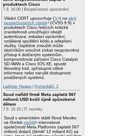
produktech Cisco
7.8. 16:00 | Bezpečnostní upozornění
Vládní CERT upozorňuje (
𝕏
) na
sérii
bezpečnostních záplat
(CVSS 9.9) v
produktech Cisco řešících kritické
zranitelnosti umožňující obejití
autentizace, eskalaci oprávnění,
vzdálené spuštění kódu a odepření
služby. Úspěšné zneužití může
útočníkům umožnit získat neoprávněný
přístup k dotčeným systémům,
kompromitovat zařízení Cisco Catalyst
SD-WAN a Cisco IOS XE, spustit
libovolný kód, zpřístupnit citlivé
informace nebo narušit dostupnost
postižených systémů.
Ladislav Hagara
|
Komentářů: 2
Soud nařídil firmě Meta zaplatit 567
milionů USD kvůli újmě způsobené
dětem
7.8. 15:33 | IT novinky
Soud v americkém státě Nové Mexiko
ve čtvrtek
nařídil
internetové
společnosti Meta Platforms zaplatit 567
milionů dolarů (téměř 12 miliard Kč) za