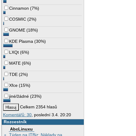
Cinnamon
(
7%
)
COSMIC
(
2%
)
GNOME
(
18%
)
KDE Plasma
(
30%
)
LXQt
(
6%
)
MATE
(
6%
)
TDE
(
2%
)
Xfce
(
15%
)
jiné/žádné
(
23%
)
Celkem 2354 hlasů
Komentářů: 30
, poslední 3.4. 20:20
Rozcestník
AbcLinuxu
Týden na ITBiz: Náklady na