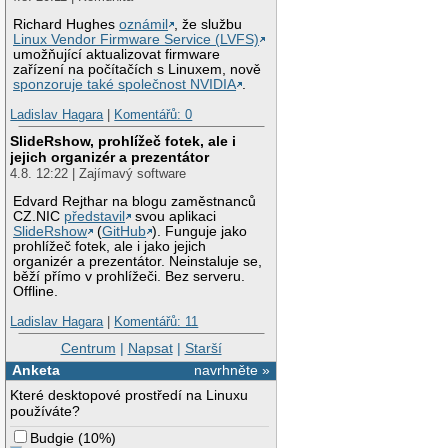
Richard Hughes
oznámil
, že službu
Linux Vendor Firmware Service (LVFS)
umožňující aktualizovat firmware
zařízení na počítačích s Linuxem, nově
sponzoruje také společnost NVIDIA
.
Ladislav Hagara
|
Komentářů: 0
SlideRshow, prohlížeč fotek, ale i
jejich organizér a prezentátor
4.8. 12:22 | Zajímavý software
Edvard Rejthar na blogu zaměstnanců
CZ.NIC
představil
svou aplikaci
SlideRshow
(
GitHub
). Funguje jako
prohlížeč fotek, ale i jako jejich
organizér a prezentátor. Neinstaluje se,
běží přímo v prohlížeči. Bez serveru.
Offline.
Ladislav Hagara
|
Komentářů: 11
Centrum
|
Napsat
|
Starší
Anketa
navrhněte »
Které desktopové prostředí na Linuxu
používáte?
Budgie
(
10%
)