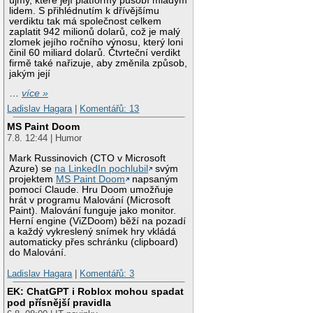
újmy, které její platformy působí mladým
lidem. S přihlédnutím k dřívějšímu
verdiktu tak má společnost celkem
zaplatit 942 milionů dolarů, což je malý
zlomek jejího ročního výnosu, který loni
činil 60 miliard dolarů. Čtvrteční verdikt
firmě také nařizuje, aby změnila způsob,
jakým její
…
více »
Ladislav Hagara
|
Komentářů: 13
MS Paint Doom
7.8. 12:44 | Humor
Mark Russinovich (CTO v Microsoft
Azure) se
na LinkedIn pochlubil
svým
projektem
MS Paint Doom
napsaným
pomocí Claude. Hru Doom umožňuje
hrát v programu Malování (Microsoft
Paint). Malování funguje jako monitor.
Herní engine (ViZDoom) běží na pozadí
a každý vykreslený snímek hry vkládá
automaticky přes schránku (clipboard)
do Malování.
Ladislav Hagara
|
Komentářů: 3
EK: ChatGPT i Roblox mohou spadat
pod přísnější pravidla