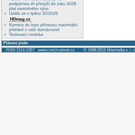
podpůrnou AI převýší do roku 2028
plat samotného vývo
Událo se v týdnu 32/2026
HDmag.cz
Kamery do bytu přinesou maximální
přehled o vaší domácnosti
Testovací novinka
Píšeme jinde
ISSN 1214-1267
www.czech-server.cz
© 1999-2015
Nitemedia s. r. 