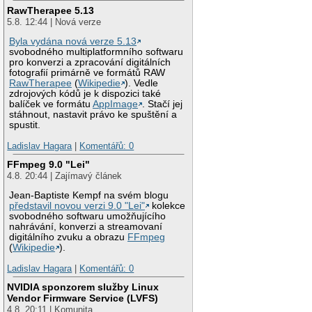
RawTherapee 5.13
5.8. 12:44 | Nová verze
Byla vydána nová verze 5.13
svobodného multiplatformního softwaru
pro konverzi a zpracování digitálních
fotografií primárně ve formátů RAW
RawTherapee
(
Wikipedie
). Vedle
zdrojových kódů je k dispozici také
balíček ve formátu
AppImage
. Stačí jej
stáhnout, nastavit právo ke spuštění a
spustit.
Ladislav Hagara
|
Komentářů: 0
FFmpeg 9.0 "Lei"
4.8. 20:44 | Zajímavý článek
Jean-Baptiste Kempf na svém blogu
představil novou verzi 9.0 "Lei"
kolekce
svobodného softwaru umožňujícího
nahrávání, konverzi a streamovaní
digitálního zvuku a obrazu
FFmpeg
(
Wikipedie
).
Ladislav Hagara
|
Komentářů: 0
NVIDIA sponzorem služby Linux
Vendor Firmware Service (LVFS)
4.8. 20:11 | Komunita