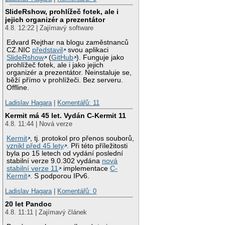
SlideRshow, prohlížeč fotek, ale i
jejich organizér a prezentátor
4.8. 12:22 | Zajímavý software
Edvard Rejthar na blogu zaměstnanců
CZ.NIC
představil
svou aplikaci
SlideRshow
(
GitHub
). Funguje jako
prohlížeč fotek, ale i jako jejich
organizér a prezentátor. Neinstaluje se,
běží přímo v prohlížeči. Bez serveru.
Offline.
Ladislav Hagara
|
Komentářů: 11
Kermit má 45 let. Vydán C-Kermit 11
4.8. 11:44 | Nová verze
Kermit
, tj. protokol pro přenos souborů,
vznikl před 45 lety
. Při této příležitosti
byla po 15 letech od vydání poslední
stabilní verze 9.0.302 vydána
nová
stabilní verze 11
implementace
C-
Kermit
. S podporou IPv6.
Ladislav Hagara
|
Komentářů: 0
20 let Pandoc
4.8. 11:11 | Zajímavý článek