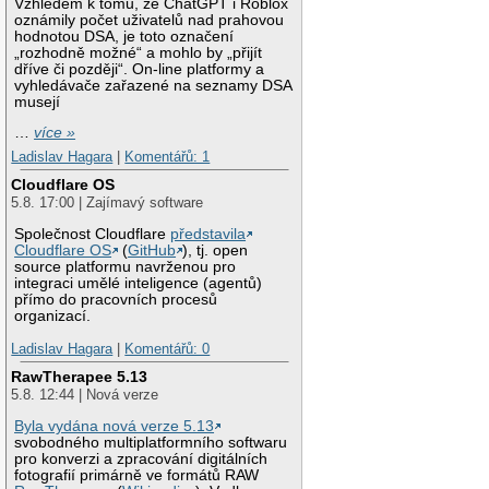
Vzhledem k tomu, že ChatGPT i Roblox
oznámily počet uživatelů nad prahovou
hodnotou DSA, je toto označení
„rozhodně možné“ a mohlo by „přijít
dříve či později“. On-line platformy a
vyhledávače zařazené na seznamy DSA
musejí
…
více »
Ladislav Hagara
|
Komentářů: 1
Cloudflare OS
5.8. 17:00 | Zajímavý software
Společnost Cloudflare
představila
Cloudflare OS
(
GitHub
), tj. open
source platformu navrženou pro
integraci umělé inteligence (agentů)
přímo do pracovních procesů
organizací.
Ladislav Hagara
|
Komentářů: 0
RawTherapee 5.13
5.8. 12:44 | Nová verze
Byla vydána nová verze 5.13
svobodného multiplatformního softwaru
pro konverzi a zpracování digitálních
fotografií primárně ve formátů RAW