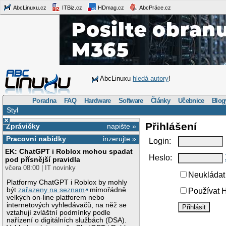
AbcLinuxu.cz
ITBiz.cz
HDmag.cz
AbcPráce.cz
AbcLinuxu
hledá autory
!
Poradna
FAQ
Hardware
Software
Články
Učebnice
Blog
Styl
×
Přihlášení
Zprávičky
napište »
Pracovní nabídky
inzerujte »
Login:
EK: ChatGPT i Roblox mohou spadat
Heslo:
pod přísnější pravidla
včera 08:00 | IT novinky
Neukládat 
Platformy ChatGPT i Roblox by mohly
být
zařazeny na seznam
mimořádně
Používat H
velkých on-line platforem nebo
internetových vyhledávačů, na něž se
vztahují zvláštní podmínky podle
nařízení o digitálních službách (DSA).