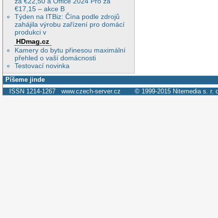
za €22,50 a Office 2024 Pro za
€17,15 – akce B
Týden na ITBiz: Čína podle zdrojů
zahájila výrobu zařízení pro domácí
produkci v
HDmag.cz
Kamery do bytu přinesou maximální
přehled o vaší domácnosti
Testovací novinka
Píšeme jinde
ISSN 1214-1267
www.czech-server.cz
© 1999-2015
Nitemedia s. r. 