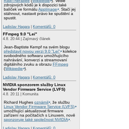
RawTherapee
(
Wikipedie
). Vedle
zdrojových kódů je k dispozici také
balíček ve formátu
AppImage
. Stačí jej
stáhnout, nastavit právo ke spuštění a
spustit.
Ladislav Hagara
|
Komentářů: 0
FFmpeg 9.0 "Lei"
4.8. 20:44 | Zajímavý článek
Jean-Baptiste Kempf na svém blogu
představil novou verzi 9.0 "Lei"
kolekce
svobodného softwaru umožňujícího
nahrávání, konverzi a streamovaní
digitálního zvuku a obrazu
FFmpeg
(
Wikipedie
).
Ladislav Hagara
|
Komentářů: 0
NVIDIA sponzorem služby Linux
Vendor Firmware Service (LVFS)
4.8. 20:11 | Komunita
Richard Hughes
oznámil
, že službu
Linux Vendor Firmware Service (LVFS)
umožňující aktualizovat firmware
zařízení na počítačích s Linuxem, nově
sponzoruje také společnost NVIDIA
.
Ladislav Hagara
|
Komentářů: 0