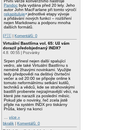
První verze konverzního nástroje
Pandoc
byla vydána před 20 lety. Jeho
autor John MacFarlane při tomto výročí
rekapituluje
jednotlivé etapy vývoje
a přidávání nových funkcí – rozšíření
nejen Markdownu a podporu mnoha
dalších formátů.
|🇵🇸
|
Komentářů: 0
Virtuální Bastlírna vol. 65: Už vám
dorazil předobjednaný INDX?
4.8. 00:55 | Pozvánky
Srpen přinesl nejen další spalující
vedro, ale také Virtuální Bastlírnu s
neméně žhavými novinkami. Využijte
tedy předpovědi na deštivý čtvrteční
večer a od 20:00 se připojte online k
tomuto neformálnímu setkání kutilů,
techniků a vědců, kde se strahovskými
bastlíři proberete nejzajímavější věci, na
které jste narazili za poslední měsíc.
Pokud jde o novinky, řeč zcela jistě
přijde na systém INDX pro tiskárny
Průša, který na konci
…
více »
bkralik
|
Komentářů: 0