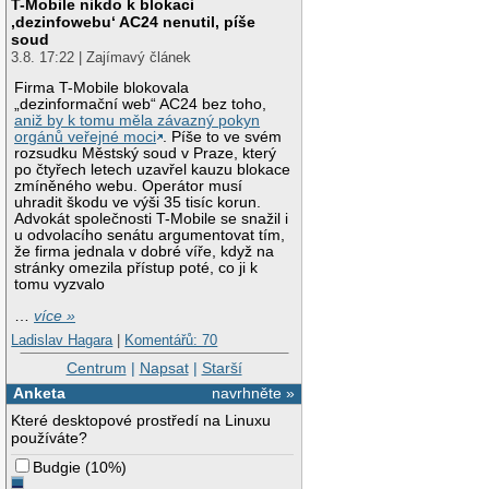
T-Mobile nikdo k blokaci
‚dezinfowebu‘ AC24 nenutil, píše
soud
3.8. 17:22 | Zajímavý článek
Firma T-Mobile blokovala
„dezinformační web“ AC24 bez toho,
aniž by k tomu měla závazný pokyn
orgánů veřejné moci
. Píše to ve svém
rozsudku Městský soud v Praze, který
po čtyřech letech uzavřel kauzu blokace
zmíněného webu. Operátor musí
uhradit škodu ve výši 35 tisíc korun.
Advokát společnosti T-Mobile se snažil i
u odvolacího senátu argumentovat tím,
že firma jednala v dobré víře, když na
stránky omezila přístup poté, co ji k
tomu vyzvalo
…
více »
Ladislav Hagara
|
Komentářů: 70
Centrum
|
Napsat
|
Starší
Anketa
navrhněte »
Které desktopové prostředí na Linuxu
používáte?
Budgie
(
10%
)