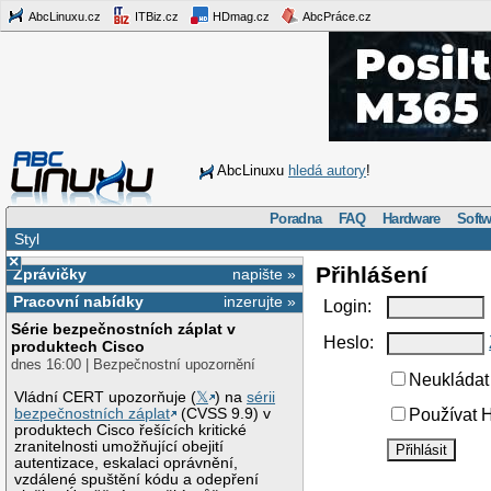
AbcLinuxu.cz
ITBiz.cz
HDmag.cz
AbcPráce.cz
AbcLinuxu
hledá autory
!
Poradna
FAQ
Hardware
Softw
Styl
×
Přihlášení
Zprávičky
napište »
Pracovní nabídky
inzerujte »
Login:
Série bezpečnostních záplat v
Heslo:
produktech Cisco
dnes 16:00 | Bezpečnostní upozornění
Neukládat 
Vládní CERT upozorňuje (
𝕏
) na
sérii
bezpečnostních záplat
(CVSS 9.9) v
Používat H
produktech Cisco řešících kritické
zranitelnosti umožňující obejití
autentizace, eskalaci oprávnění,
vzdálené spuštění kódu a odepření