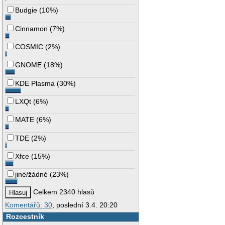
Budgie
(
10%
)
Cinnamon
(
7%
)
COSMIC
(
2%
)
GNOME
(
18%
)
KDE Plasma
(
30%
)
LXQt
(
6%
)
MATE
(
6%
)
TDE
(
2%
)
Xfce
(
15%
)
jiné/žádné
(
23%
)
Celkem 2340 hlasů
Komentářů: 30
, poslední 3.4. 20:20
Rozcestník