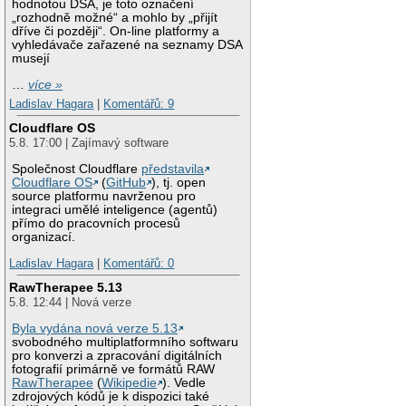
hodnotou DSA, je toto označení
„rozhodně možné“ a mohlo by „přijít
dříve či později“. On-line platformy a
vyhledávače zařazené na seznamy DSA
musejí
…
více »
Ladislav Hagara
|
Komentářů: 9
Cloudflare OS
5.8. 17:00 | Zajímavý software
Společnost Cloudflare
představila
Cloudflare OS
(
GitHub
), tj. open
source platformu navrženou pro
integraci umělé inteligence (agentů)
přímo do pracovních procesů
organizací.
Ladislav Hagara
|
Komentářů: 0
RawTherapee 5.13
5.8. 12:44 | Nová verze
Byla vydána nová verze 5.13
svobodného multiplatformního softwaru
pro konverzi a zpracování digitálních
fotografií primárně ve formátů RAW
RawTherapee
(
Wikipedie
). Vedle
zdrojových kódů je k dispozici také