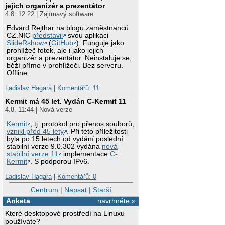
jejich organizér a prezentátor
4.8. 12:22 | Zajímavý software
Edvard Rejthar na blogu zaměstnanců
CZ.NIC
představil
svou aplikaci
SlideRshow
(
GitHub
). Funguje jako
prohlížeč fotek, ale i jako jejich
organizér a prezentátor. Neinstaluje se,
běží přímo v prohlížeči. Bez serveru.
Offline.
Ladislav Hagara
|
Komentářů: 11
Kermit má 45 let. Vydán C-Kermit 11
4.8. 11:44 | Nová verze
Kermit
, tj. protokol pro přenos souborů,
vznikl před 45 lety
. Při této příležitosti
byla po 15 letech od vydání poslední
stabilní verze 9.0.302 vydána
nová
stabilní verze 11
implementace
C-
Kermit
. S podporou IPv6.
Ladislav Hagara
|
Komentářů: 0
Centrum
|
Napsat
|
Starší
Anketa
navrhněte »
Které desktopové prostředí na Linuxu
používáte?