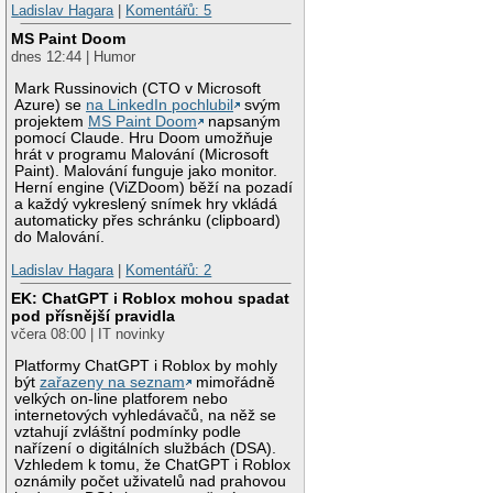
Ladislav Hagara
|
Komentářů: 5
MS Paint Doom
dnes 12:44 | Humor
Mark Russinovich (CTO v Microsoft
Azure) se
na LinkedIn pochlubil
svým
projektem
MS Paint Doom
napsaným
pomocí Claude. Hru Doom umožňuje
hrát v programu Malování (Microsoft
Paint). Malování funguje jako monitor.
Herní engine (ViZDoom) běží na pozadí
a každý vykreslený snímek hry vkládá
automaticky přes schránku (clipboard)
do Malování.
Ladislav Hagara
|
Komentářů: 2
EK: ChatGPT i Roblox mohou spadat
pod přísnější pravidla
včera 08:00 | IT novinky
Platformy ChatGPT i Roblox by mohly
být
zařazeny na seznam
mimořádně
velkých on-line platforem nebo
internetových vyhledávačů, na něž se
vztahují zvláštní podmínky podle
nařízení o digitálních službách (DSA).
Vzhledem k tomu, že ChatGPT i Roblox
oznámily počet uživatelů nad prahovou