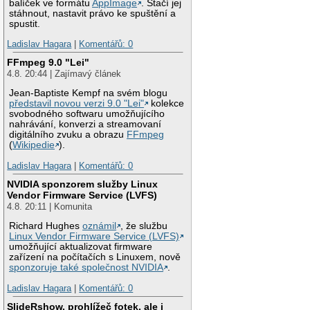
balíček ve formátu
AppImage
. Stačí jej
stáhnout, nastavit právo ke spuštění a
spustit.
Ladislav Hagara
|
Komentářů: 0
FFmpeg 9.0 "Lei"
4.8. 20:44 | Zajímavý článek
Jean-Baptiste Kempf na svém blogu
představil novou verzi 9.0 "Lei"
kolekce
svobodného softwaru umožňujícího
nahrávání, konverzi a streamovaní
digitálního zvuku a obrazu
FFmpeg
(
Wikipedie
).
Ladislav Hagara
|
Komentářů: 0
NVIDIA sponzorem služby Linux
Vendor Firmware Service (LVFS)
4.8. 20:11 | Komunita
Richard Hughes
oznámil
, že službu
Linux Vendor Firmware Service (LVFS)
umožňující aktualizovat firmware
zařízení na počítačích s Linuxem, nově
sponzoruje také společnost NVIDIA
.
Ladislav Hagara
|
Komentářů: 0
SlideRshow, prohlížeč fotek, ale i