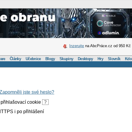
Inzerujte
na AbcPráce.cz od 950 Kč
are
Články
Učebnice
Blogy
Skupiny
Desktopy
Hry
Slovník
Kdo
Zapomněli jste své heslo?
přihlašovací cookie
?
TTPS i po přihlášení