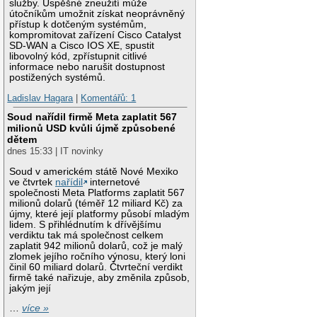
služby. Úspěšné zneužití může
útočníkům umožnit získat neoprávněný
přístup k dotčeným systémům,
kompromitovat zařízení Cisco Catalyst
SD-WAN a Cisco IOS XE, spustit
libovolný kód, zpřístupnit citlivé
informace nebo narušit dostupnost
postižených systémů.
Ladislav Hagara
|
Komentářů: 1
Soud nařídil firmě Meta zaplatit 567
milionů USD kvůli újmě způsobené
dětem
dnes 15:33 | IT novinky
Soud v americkém státě Nové Mexiko
ve čtvrtek
nařídil
internetové
společnosti Meta Platforms zaplatit 567
milionů dolarů (téměř 12 miliard Kč) za
újmy, které její platformy působí mladým
lidem. S přihlédnutím k dřívějšímu
verdiktu tak má společnost celkem
zaplatit 942 milionů dolarů, což je malý
zlomek jejího ročního výnosu, který loni
činil 60 miliard dolarů. Čtvrteční verdikt
firmě také nařizuje, aby změnila způsob,
jakým její
…
více »