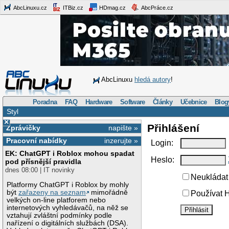
AbcLinuxu.cz
ITBiz.cz
HDmag.cz
AbcPráce.cz
AbcLinuxu
hledá autory
!
Poradna
FAQ
Hardware
Software
Články
Učebnice
Blog
Styl
×
Přihlášení
Zprávičky
napište »
Pracovní nabídky
inzerujte »
Login:
EK: ChatGPT i Roblox mohou spadat
Heslo:
pod přísnější pravidla
dnes 08:00 | IT novinky
Neukládat 
Platformy ChatGPT i Roblox by mohly
být
zařazeny na seznam
mimořádně
Používat H
velkých on-line platforem nebo
internetových vyhledávačů, na něž se
vztahují zvláštní podmínky podle
nařízení o digitálních službách (DSA).