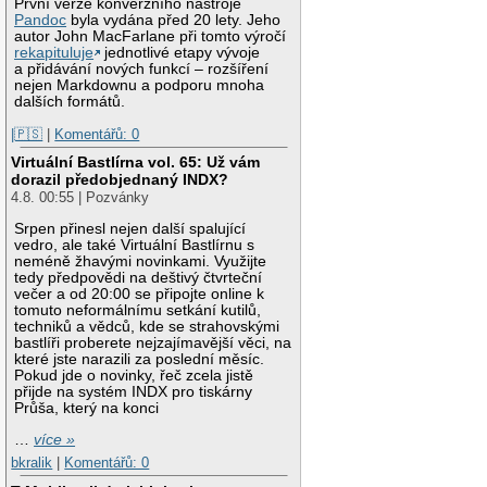
První verze konverzního nástroje
Pandoc
byla vydána před 20 lety. Jeho
autor John MacFarlane při tomto výročí
rekapituluje
jednotlivé etapy vývoje
a přidávání nových funkcí – rozšíření
nejen Markdownu a podporu mnoha
dalších formátů.
|🇵🇸
|
Komentářů: 0
Virtuální Bastlírna vol. 65: Už vám
dorazil předobjednaný INDX?
4.8. 00:55 | Pozvánky
Srpen přinesl nejen další spalující
vedro, ale také Virtuální Bastlírnu s
neméně žhavými novinkami. Využijte
tedy předpovědi na deštivý čtvrteční
večer a od 20:00 se připojte online k
tomuto neformálnímu setkání kutilů,
techniků a vědců, kde se strahovskými
bastlíři proberete nejzajímavější věci, na
které jste narazili za poslední měsíc.
Pokud jde o novinky, řeč zcela jistě
přijde na systém INDX pro tiskárny
Průša, který na konci
…
více »
bkralik
|
Komentářů: 0