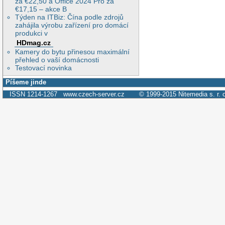
za €22,50 a Office 2024 Pro za
€17,15 – akce B
Týden na ITBiz: Čína podle zdrojů
zahájila výrobu zařízení pro domácí
produkci v
HDmag.cz
Kamery do bytu přinesou maximální
přehled o vaší domácnosti
Testovací novinka
Píšeme jinde
ISSN 1214-1267
www.czech-server.cz
© 1999-2015
Nitemedia s. r. 