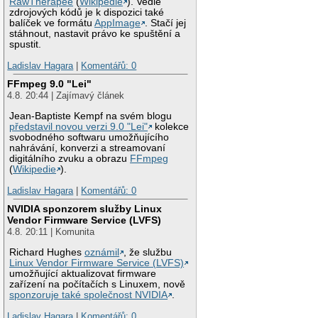
RawTherapee
(
Wikipedie
). Vedle
zdrojových kódů je k dispozici také
balíček ve formátu
AppImage
. Stačí jej
stáhnout, nastavit právo ke spuštění a
spustit.
Ladislav Hagara
|
Komentářů: 0
FFmpeg 9.0 "Lei"
4.8. 20:44 | Zajímavý článek
Jean-Baptiste Kempf na svém blogu
představil novou verzi 9.0 "Lei"
kolekce
svobodného softwaru umožňujícího
nahrávání, konverzi a streamovaní
digitálního zvuku a obrazu
FFmpeg
(
Wikipedie
).
Ladislav Hagara
|
Komentářů: 0
NVIDIA sponzorem služby Linux
Vendor Firmware Service (LVFS)
4.8. 20:11 | Komunita
Richard Hughes
oznámil
, že službu
Linux Vendor Firmware Service (LVFS)
umožňující aktualizovat firmware
zařízení na počítačích s Linuxem, nově
sponzoruje také společnost NVIDIA
.
Ladislav Hagara
|
Komentářů: 0