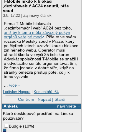
T-Mobile nikdo k blokaci
‚dezinfowebu‘ AC24 nenutil, píše
soud
3.8. 17:22 | Zajímavý článek
Firma T-Mobile blokovala
„dezinformační web“ AC24 bez toho,
aniž by k tomu měla závazný pokyn
orgánů veřejné moci
. Píše to ve svém
rozsudku Městský soud v Praze, který
po čtyřech letech uzavřel kauzu blokace
zmíněného webu. Operátor musí
uhradit škodu ve výši 35 tisíc korun.
Advokát společnosti T-Mobile se snažil i
u odvolacího senátu argumentovat tím,
že firma jednala v dobré víře, když na
stránky omezila přístup poté, co ji k
tomu vyzvalo
…
více »
Ladislav Hagara
|
Komentářů: 64
Centrum
|
Napsat
|
Starší
Anketa
navrhněte »
Které desktopové prostředí na Linuxu
používáte?
Budgie
(
10%
)