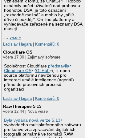
Vzhledem k tomu, že ChatGPT i Roblox
oznámily počet uživatelů nad prahovou
hodnotou DSA, je toto označení
„rozhodně možné“ a mohlo by „přijít
dříve či později“. On-line platformy a
vyhledávače zařazené na seznamy DSA
musejí
…
více »
Ladislav Hagara
|
Komentářů: 0
Cloudflare OS
včera 17:00 | Zajímavý software
Společnost Cloudflare
představila
Cloudflare OS
(
GitHub
), tj. open
source platformu navrženou pro
integraci umělé inteligence (agentů)
přímo do pracovních procesů
organizací.
Ladislav Hagara
|
Komentářů: 0
RawTherapee 5.13
včera 12:44 | Nová verze
Byla vydána nová verze 5.13
svobodného multiplatformního softwaru
pro konverzi a zpracování digitálních
fotografií primárně ve formátů RAW