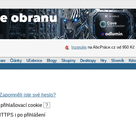
Inzerujte
na AbcPráce.cz od 950 Kč
are
Články
Učebnice
Blogy
Skupiny
Desktopy
Hry
Slovník
Kdo
Zapomněli jste své heslo?
přihlašovací cookie
?
TTPS i po přihlášení