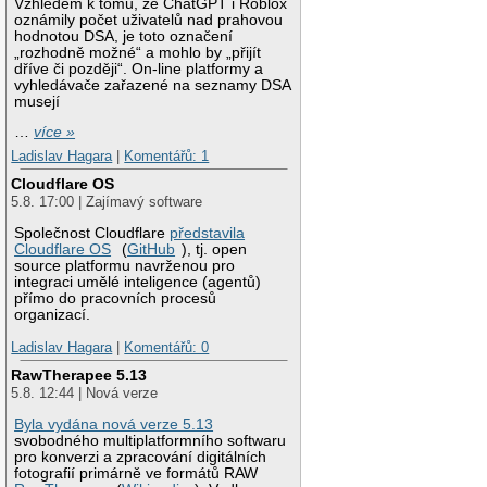
Vzhledem k tomu, že ChatGPT i Roblox
oznámily počet uživatelů nad prahovou
hodnotou DSA, je toto označení
„rozhodně možné“ a mohlo by „přijít
dříve či později“. On-line platformy a
vyhledávače zařazené na seznamy DSA
musejí
…
více »
Ladislav Hagara
|
Komentářů: 1
Cloudflare OS
5.8. 17:00 | Zajímavý software
Společnost Cloudflare
představila
Cloudflare OS
(
GitHub
), tj. open
source platformu navrženou pro
integraci umělé inteligence (agentů)
přímo do pracovních procesů
organizací.
Ladislav Hagara
|
Komentářů: 0
RawTherapee 5.13
5.8. 12:44 | Nová verze
Byla vydána nová verze 5.13
svobodného multiplatformního softwaru
pro konverzi a zpracování digitálních
fotografií primárně ve formátů RAW