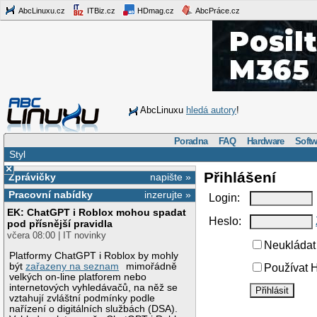
AbcLinuxu.cz
ITBiz.cz
HDmag.cz
AbcPráce.cz
AbcLinuxu
hledá autory
!
Poradna
FAQ
Hardware
Softw
Styl
×
Přihlášení
Zprávičky
napište »
Pracovní nabídky
inzerujte »
Login:
EK: ChatGPT i Roblox mohou spadat
Heslo:
pod přísnější pravidla
včera 08:00 | IT novinky
Neukládat 
Platformy ChatGPT i Roblox by mohly
být
zařazeny na seznam
mimořádně
Používat H
velkých on-line platforem nebo
internetových vyhledávačů, na něž se
vztahují zvláštní podmínky podle
nařízení o digitálních službách (DSA).