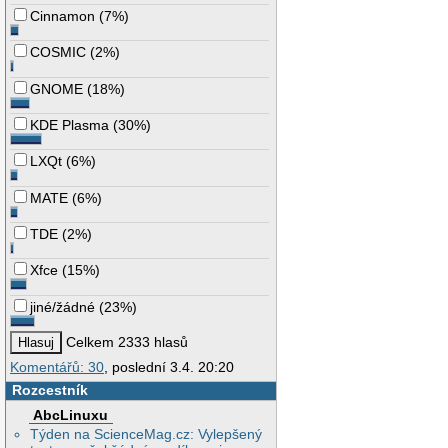
Cinnamon
(
7%
)
COSMIC
(
2%
)
GNOME
(
18%
)
KDE Plasma
(
30%
)
LXQt
(
6%
)
MATE
(
6%
)
TDE
(
2%
)
Xfce
(
15%
)
jiné/žádné
(
23%
)
Celkem 2333 hlasů
Komentářů: 30
, poslední 3.4. 20:20
Rozcestník
AbcLinuxu
Týden na ScienceMag.cz: Vylepšený