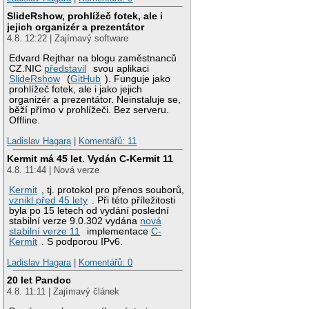
SlideRshow, prohlížeč fotek, ale i
jejich organizér a prezentátor
4.8. 12:22 | Zajímavý software
Edvard Rejthar na blogu zaměstnanců
CZ.NIC
představil
svou aplikaci
SlideRshow
(
GitHub
). Funguje jako
prohlížeč fotek, ale i jako jejich
organizér a prezentátor. Neinstaluje se,
běží přímo v prohlížeči. Bez serveru.
Offline.
Ladislav Hagara
|
Komentářů: 11
Kermit má 45 let. Vydán C-Kermit 11
4.8. 11:44 | Nová verze
Kermit
, tj. protokol pro přenos souborů,
vznikl před 45 lety
. Při této příležitosti
byla po 15 letech od vydání poslední
stabilní verze 9.0.302 vydána
nová
stabilní verze 11
implementace
C-
Kermit
. S podporou IPv6.
Ladislav Hagara
|
Komentářů: 0
20 let Pandoc
4.8. 11:11 | Zajímavý článek