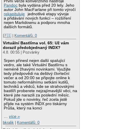
První verze konverzního nástroje
Pandoc
byla vydána před 20 lety. Jeho
autor John MacFarlane při tomto výročí
rekapituluje
jednotlivé etapy vývoje
a přidávání nových funkcí – rozšíření
nejen Markdownu a podporu mnoha
dalších formátů.
|🇵🇸
|
Komentářů: 0
Virtuální Bastlírna vol. 65: Už vám
dorazil předobjednaný INDX?
4.8. 00:55 | Pozvánky
Srpen přinesl nejen další spalující
vedro, ale také Virtuální Bastlírnu s
neméně žhavými novinkami. Využijte
tedy předpovědi na deštivý čtvrteční
večer a od 20:00 se připojte online k
tomuto neformálnímu setkání kutilů,
techniků a vědců, kde se strahovskými
bastlíři proberete nejzajímavější věci, na
které jste narazili za poslední měsíc.
Pokud jde o novinky, řeč zcela jistě
přijde na systém INDX pro tiskárny
Průša, který na konci
…
více »
bkralik
|
Komentářů: 0