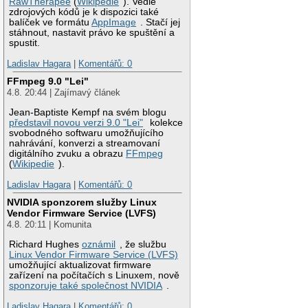
RawTherapee
(
Wikipedie
). Vedle
zdrojových kódů je k dispozici také
balíček ve formátu
AppImage
. Stačí jej
stáhnout, nastavit právo ke spuštění a
spustit.
Ladislav Hagara
|
Komentářů: 0
FFmpeg 9.0 "Lei"
4.8. 20:44 | Zajímavý článek
Jean-Baptiste Kempf na svém blogu
představil novou verzi 9.0 "Lei"
kolekce
svobodného softwaru umožňujícího
nahrávání, konverzi a streamovaní
digitálního zvuku a obrazu
FFmpeg
(
Wikipedie
).
Ladislav Hagara
|
Komentářů: 0
NVIDIA sponzorem služby Linux
Vendor Firmware Service (LVFS)
4.8. 20:11 | Komunita
Richard Hughes
oznámil
, že službu
Linux Vendor Firmware Service (LVFS)
umožňující aktualizovat firmware
zařízení na počítačích s Linuxem, nově
sponzoruje také společnost NVIDIA
.
Ladislav Hagara
|
Komentářů: 0