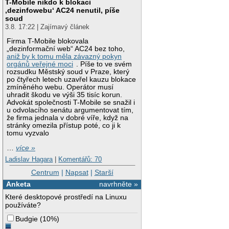
T-Mobile nikdo k blokaci
‚dezinfowebu‘ AC24 nenutil, píše
soud
3.8. 17:22 | Zajímavý článek
Firma T-Mobile blokovala
„dezinformační web“ AC24 bez toho,
aniž by k tomu měla závazný pokyn
orgánů veřejné moci
. Píše to ve svém
rozsudku Městský soud v Praze, který
po čtyřech letech uzavřel kauzu blokace
zmíněného webu. Operátor musí
uhradit škodu ve výši 35 tisíc korun.
Advokát společnosti T-Mobile se snažil i
u odvolacího senátu argumentovat tím,
že firma jednala v dobré víře, když na
stránky omezila přístup poté, co ji k
tomu vyzvalo
…
více »
Ladislav Hagara
|
Komentářů: 70
Centrum
|
Napsat
|
Starší
Anketa
navrhněte »
Které desktopové prostředí na Linuxu
používáte?
Budgie
(
10%
)