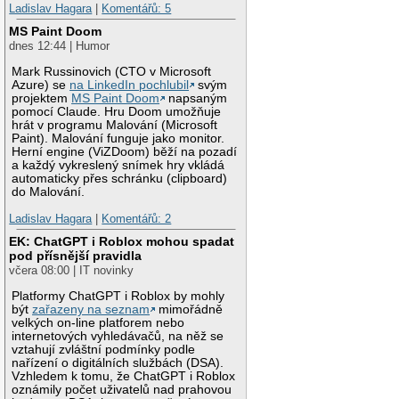
Ladislav Hagara
|
Komentářů: 5
MS Paint Doom
dnes 12:44 | Humor
Mark Russinovich (CTO v Microsoft
Azure) se
na LinkedIn pochlubil
svým
projektem
MS Paint Doom
napsaným
pomocí Claude. Hru Doom umožňuje
hrát v programu Malování (Microsoft
Paint). Malování funguje jako monitor.
Herní engine (ViZDoom) běží na pozadí
a každý vykreslený snímek hry vkládá
automaticky přes schránku (clipboard)
do Malování.
Ladislav Hagara
|
Komentářů: 2
EK: ChatGPT i Roblox mohou spadat
pod přísnější pravidla
včera 08:00 | IT novinky
Platformy ChatGPT i Roblox by mohly
být
zařazeny na seznam
mimořádně
velkých on-line platforem nebo
internetových vyhledávačů, na něž se
vztahují zvláštní podmínky podle
nařízení o digitálních službách (DSA).
Vzhledem k tomu, že ChatGPT i Roblox
oznámily počet uživatelů nad prahovou