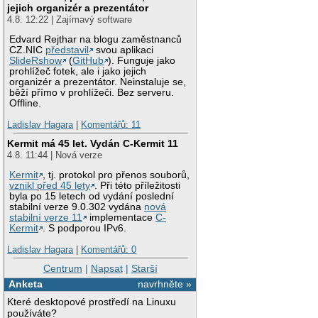
jejich organizér a prezentátor
4.8. 12:22 | Zajímavý software
Edvard Rejthar na blogu zaměstnanců
CZ.NIC
představil
svou aplikaci
SlideRshow
(
GitHub
). Funguje jako
prohlížeč fotek, ale i jako jejich
organizér a prezentátor. Neinstaluje se,
běží přímo v prohlížeči. Bez serveru.
Offline.
Ladislav Hagara
|
Komentářů: 11
Kermit má 45 let. Vydán C-Kermit 11
4.8. 11:44 | Nová verze
Kermit
, tj. protokol pro přenos souborů,
vznikl před 45 lety
. Při této příležitosti
byla po 15 letech od vydání poslední
stabilní verze 9.0.302 vydána
nová
stabilní verze 11
implementace
C-
Kermit
. S podporou IPv6.
Ladislav Hagara
|
Komentářů: 0
Centrum
|
Napsat
|
Starší
Anketa
navrhněte »
Které desktopové prostředí na Linuxu
používáte?