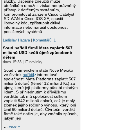
služby. Úspěšné zneužití může
útočníkům umožnit získat neoprávněný
přístup k dotčeným systémům,
kompromitovat zařízení Cisco Catalyst
SD-WAN a Cisco IOS XE, spustit
libovolný kód, zpřístupnit citlivé
informace nebo narušit dostupnost
postižených systémů.
Ladislav Hagara
|
Komentářů: 1
Soud nařídil firmě Meta zaplatit 567
milionů USD kvůli újmě způsobené
dětem
dnes 15:33 | IT novinky
Soud v americkém státě Nové Mexiko
ve čtvrtek
nařídil
internetové
společnosti Meta Platforms zaplatit 567
milionů dolarů (téměř 12 miliard Kč) za
újmy, které její platformy působí mladým
lidem. S přihlédnutím k dřívějšímu
verdiktu tak má společnost celkem
zaplatit 942 milionů dolarů, což je malý
zlomek jejího ročního výnosu, který loni
činil 60 miliard dolarů. Čtvrteční verdikt
firmě také nařizuje, aby změnila způsob,
jakým její
…
více »