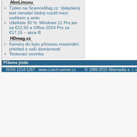
AbcLinuxu
Týden na ScienceMag.cz: Vylepšený
test nenašel žádný rozdíl mezi
vodíkem a antiv
Ušetřete 30 %: Windows 11 Pro jen
za €22,50 a Office 2024 Pro za
€17,15 – akce B
HDmag.cz
Kamery do bytu přinesou maximální
přehled o vaší domácnosti
Testovací novinka
Píšeme jinde
ISSN 1214-1267
www.czech-server.cz
© 1999-2015
Nitemedia s. r. 