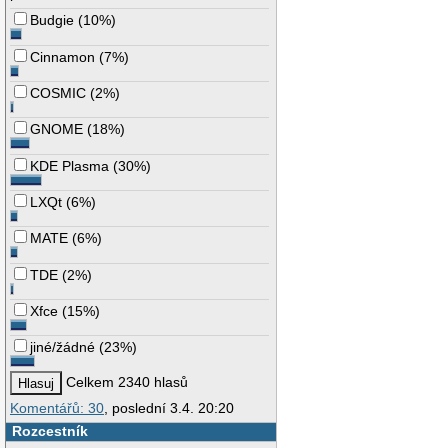
Budgie
(
10%
)
Cinnamon
(
7%
)
COSMIC
(
2%
)
GNOME
(
18%
)
KDE Plasma
(
30%
)
LXQt
(
6%
)
MATE
(
6%
)
TDE
(
2%
)
Xfce
(
15%
)
jiné/žádné
(
23%
)
Celkem 2340 hlasů
Komentářů: 30
, poslední 3.4. 20:20
Rozcestník