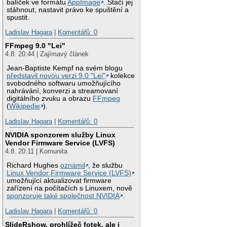
balíček ve formátu
AppImage
. Stačí jej
stáhnout, nastavit právo ke spuštění a
spustit.
Ladislav Hagara
|
Komentářů: 0
FFmpeg 9.0 "Lei"
4.8. 20:44 | Zajímavý článek
Jean-Baptiste Kempf na svém blogu
představil novou verzi 9.0 "Lei"
kolekce
svobodného softwaru umožňujícího
nahrávání, konverzi a streamovaní
digitálního zvuku a obrazu
FFmpeg
(
Wikipedie
).
Ladislav Hagara
|
Komentářů: 0
NVIDIA sponzorem služby Linux
Vendor Firmware Service (LVFS)
4.8. 20:11 | Komunita
Richard Hughes
oznámil
, že službu
Linux Vendor Firmware Service (LVFS)
umožňující aktualizovat firmware
zařízení na počítačích s Linuxem, nově
sponzoruje také společnost NVIDIA
.
Ladislav Hagara
|
Komentářů: 0
SlideRshow, prohlížeč fotek, ale i