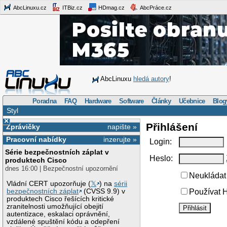
AbcLinuxu.cz
ITBiz.cz
HDmag.cz
AbcPráce.cz
AbcLinuxu
hledá autory
!
Poradna
FAQ
Hardware
Software
Články
Učebnice
Blog
Styl
×
Přihlášení
Zprávičky
napište »
Pracovní nabídky
inzerujte »
Login:
Série bezpečnostních záplat v
Heslo:
produktech Cisco
dnes 16:00 | Bezpečnostní upozornění
Neukládat 
Vládní CERT upozorňuje (
𝕏
) na
sérii
bezpečnostních záplat
(CVSS 9.9) v
Používat H
produktech Cisco řešících kritické
zranitelnosti umožňující obejití
autentizace, eskalaci oprávnění,
vzdálené spuštění kódu a odepření