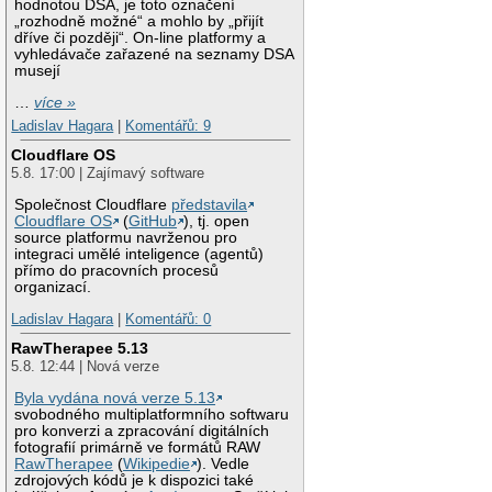
hodnotou DSA, je toto označení
„rozhodně možné“ a mohlo by „přijít
dříve či později“. On-line platformy a
vyhledávače zařazené na seznamy DSA
musejí
…
více »
Ladislav Hagara
|
Komentářů: 9
Cloudflare OS
5.8. 17:00 | Zajímavý software
Společnost Cloudflare
představila
Cloudflare OS
(
GitHub
), tj. open
source platformu navrženou pro
integraci umělé inteligence (agentů)
přímo do pracovních procesů
organizací.
Ladislav Hagara
|
Komentářů: 0
RawTherapee 5.13
5.8. 12:44 | Nová verze
Byla vydána nová verze 5.13
svobodného multiplatformního softwaru
pro konverzi a zpracování digitálních
fotografií primárně ve formátů RAW
RawTherapee
(
Wikipedie
). Vedle
zdrojových kódů je k dispozici také