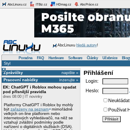
AbcLinuxu.cz
ITBiz.cz
HDmag.cz
AbcPráce.cz
AbcLinuxu
hledá autory
!
Poradna
FAQ
Hardware
Software
Články
Učebnice
Blog
Styl
×
Přihlášení
Zprávičky
napište »
Pracovní nabídky
inzerujte »
Login:
EK: ChatGPT i Roblox mohou spadat
Heslo:
pod přísnější pravidla
dnes 08:00 | IT novinky
Neukládat 
Platformy ChatGPT i Roblox by mohly
být
zařazeny na seznam
mimořádně
Používat H
velkých on-line platforem nebo
internetových vyhledávačů, na něž se
vztahují zvláštní podmínky podle
nařízení o digitálních službách (DSA).