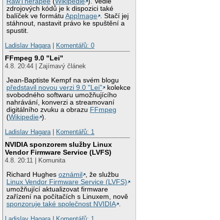
RawTherapee
(
Wikipedie
). Vedle
zdrojových kódů je k dispozici také
balíček ve formátu
AppImage
. Stačí jej
stáhnout, nastavit právo ke spuštění a
spustit.
Ladislav Hagara
|
Komentářů: 0
FFmpeg 9.0 "Lei"
4.8. 20:44 | Zajímavý článek
Jean-Baptiste Kempf na svém blogu
představil novou verzi 9.0 "Lei"
kolekce
svobodného softwaru umožňujícího
nahrávání, konverzi a streamovaní
digitálního zvuku a obrazu
FFmpeg
(
Wikipedie
).
Ladislav Hagara
|
Komentářů: 1
NVIDIA sponzorem služby Linux
Vendor Firmware Service (LVFS)
4.8. 20:11 | Komunita
Richard Hughes
oznámil
, že službu
Linux Vendor Firmware Service (LVFS)
umožňující aktualizovat firmware
zařízení na počítačích s Linuxem, nově
sponzoruje také společnost NVIDIA
.
Ladislav Hagara
|
Komentářů: 1