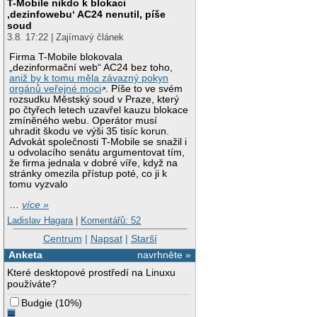
T-Mobile nikdo k blokaci
‚dezinfowebu‘ AC24 nenutil, píše
soud
3.8. 17:22 | Zajímavý článek
Firma T-Mobile blokovala
„dezinformační web“ AC24 bez toho,
aniž by k tomu měla závazný pokyn
orgánů veřejné moci
. Píše to ve svém
rozsudku Městský soud v Praze, který
po čtyřech letech uzavřel kauzu blokace
zmíněného webu. Operátor musí
uhradit škodu ve výši 35 tisíc korun.
Advokát společnosti T-Mobile se snažil i
u odvolacího senátu argumentovat tím,
že firma jednala v dobré víře, když na
stránky omezila přístup poté, co ji k
tomu vyzvalo
…
více »
Ladislav Hagara
|
Komentářů: 52
Centrum
|
Napsat
|
Starší
Anketa
navrhněte »
Které desktopové prostředí na Linuxu
používáte?
Budgie
(
10%
)