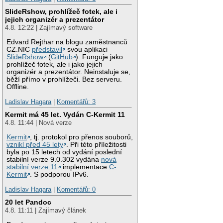
SlideRshow, prohlížeč fotek, ale i
jejich organizér a prezentátor
4.8. 12:22 | Zajímavý software
Edvard Rejthar na blogu zaměstnanců
CZ.NIC
představil
svou aplikaci
SlideRshow
(
GitHub
). Funguje jako
prohlížeč fotek, ale i jako jejich
organizér a prezentátor. Neinstaluje se,
běží přímo v prohlížeči. Bez serveru.
Offline.
Ladislav Hagara
|
Komentářů: 3
Kermit má 45 let. Vydán C-Kermit 11
4.8. 11:44 | Nová verze
Kermit
, tj. protokol pro přenos souborů,
vznikl před 45 lety
. Při této příležitosti
byla po 15 letech od vydání poslední
stabilní verze 9.0.302 vydána
nová
stabilní verze 11
implementace
C-
Kermit
. S podporou IPv6.
Ladislav Hagara
|
Komentářů: 0
20 let Pandoc
4.8. 11:11 | Zajímavý článek