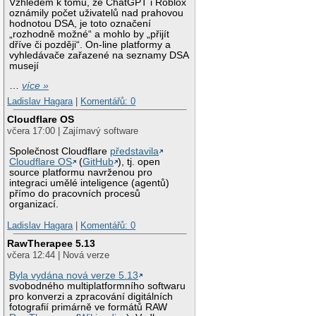
Vzhledem k tomu, že ChatGPT i Roblox
oznámily počet uživatelů nad prahovou
hodnotou DSA, je toto označení
„rozhodně možné“ a mohlo by „přijít
dříve či později“. On-line platformy a
vyhledávače zařazené na seznamy DSA
musejí
…
více »
Ladislav Hagara
|
Komentářů: 0
Cloudflare OS
včera 17:00 | Zajímavý software
Společnost Cloudflare
představila
Cloudflare OS
(
GitHub
), tj. open
source platformu navrženou pro
integraci umělé inteligence (agentů)
přímo do pracovních procesů
organizací.
Ladislav Hagara
|
Komentářů: 0
RawTherapee 5.13
včera 12:44 | Nová verze
Byla vydána nová verze 5.13
svobodného multiplatformního softwaru
pro konverzi a zpracování digitálních
fotografií primárně ve formátů RAW