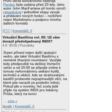
První verze konverzního nástroje
Pandoc
byla vydána před 20 lety. Jeho
autor John MacFarlane při tomto výročí
rekapituluje
jednotlivé etapy vývoje
a přidávání nových funkcí – rozšíření
nejen Markdownu a podporu mnoha
dalších formátů.
|🇵🇸
|
Komentářů: 0
Virtuální Bastlírna vol. 65: Už vám
dorazil předobjednaný INDX?
4.8. 00:55 | Pozvánky
Srpen přinesl nejen další spalující
vedro, ale také Virtuální Bastlírnu s
neméně žhavými novinkami. Využijte
tedy předpovědi na deštivý čtvrteční
večer a od 20:00 se připojte online k
tomuto neformálnímu setkání kutilů,
techniků a vědců, kde se strahovskými
bastlíři proberete nejzajímavější věci, na
které jste narazili za poslední měsíc.
Pokud jde o novinky, řeč zcela jistě
přijde na systém INDX pro tiskárny
Průša, který na konci
…
více »
bkralik
|
Komentářů: 0