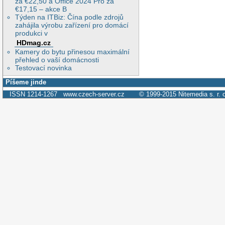
za €22,50 a Office 2024 Pro za
€17,15 – akce B
Týden na ITBiz: Čína podle zdrojů
zahájila výrobu zařízení pro domácí
produkci v
HDmag.cz
Kamery do bytu přinesou maximální
přehled o vaší domácnosti
Testovací novinka
Píšeme jinde
ISSN 1214-1267
www.czech-server.cz
© 1999-2015
Nitemedia s. r. 