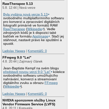
RawTherapee 5.13
5.8. 12:44 | Nová verze
Byla vydána nová verze 5.13
svobodného multiplatformního softwaru
pro konverzi a zpracování digitálních
fotografií primárně ve formátů RAW
RawTherapee
(
Wikipedie
). Vedle
zdrojových kódů je k dispozici také
balíček ve formátu
AppImage
. Stačí jej
stáhnout, nastavit právo ke spuštění a
spustit.
Ladislav Hagara
|
Komentářů: 0
FFmpeg 9.0 "Lei"
4.8. 20:44 | Zajímavý článek
Jean-Baptiste Kempf na svém blogu
představil novou verzi 9.0 "Lei"
kolekce
svobodného softwaru umožňujícího
nahrávání, konverzi a streamovaní
digitálního zvuku a obrazu
FFmpeg
(
Wikipedie
).
Ladislav Hagara
|
Komentářů: 0
NVIDIA sponzorem služby Linux
Vendor Firmware Service (LVFS)
4.8. 20:11 | Komunita