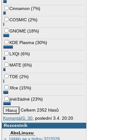
Cinnamon
(
7%
)
COSMIC
(
2%
)
GNOME
(
18%
)
KDE Plasma
(
30%
)
LXQt
(
6%
)
MATE
(
6%
)
TDE
(
2%
)
Xfce
(
15%
)
jiné/žádné
(
23%
)
Celkem 2352 hlasů
Komentářů: 30
, poslední 3.4. 20:20
Rozcestník
AbcLinuxu
Událo se v týdnu 32/2026