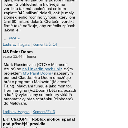
újmy, které její platformy působí mladým
lidem. S přihlédnutím k dřívějšímu
verdiktu tak má společnost celkem
zaplatit 942 milionů dolarů, což je malý
zlomek jejího ročního výnosu, který loni
činil 60 miliard dolarů. Čtvrteční verdikt
firmě také nařizuje, aby změnila způsob,
jakým její
…
více »
Ladislav Hagara
|
Komentářů: 14
MS Paint Doom
včera 12:44 | Humor
Mark Russinovich (CTO v Microsoft
Azure) se
na LinkedIn pochlubil
svým
projektem
MS Paint Doom
napsaným
pomocí Claude. Hru Doom umožňuje
hrát v programu Malování (Microsoft
Paint). Malování funguje jako monitor.
Herní engine (ViZDoom) běží na pozadí
a každý vykreslený snímek hry vkládá
automaticky přes schránku (clipboard)
do Malování.
Ladislav Hagara
|
Komentářů: 3
EK: ChatGPT i Roblox mohou spadat
pod přísnější pravidla