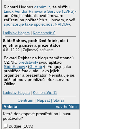
Richard Hughes
oznámil
, že službu
Linux Vendor Firmware Service (LVFS)
umožňující aktualizovat firmware
zařízení na počítačích s Linuxem, nově
sponzoruje také společnost NVIDIA
.
Ladislav Hagara
|
Komentářů: 0
SlideRshow, prohlížeč fotek, ale i
jejich organizér a prezentátor
4.8. 12:22 | Zajímavý software
Edvard Rejthar na blogu zaměstnanců
CZ.NIC
představil
svou aplikaci
SlideRshow
(
GitHub
). Funguje jako
prohlížeč fotek, ale i jako jejich
organizér a prezentátor. Neinstaluje se,
běží přímo v prohlížeči. Bez serveru.
Offline.
Ladislav Hagara
|
Komentářů: 11
Centrum
|
Napsat
|
Starší
Anketa
navrhněte »
Které desktopové prostředí na Linuxu
používáte?
Budgie
(
10%
)