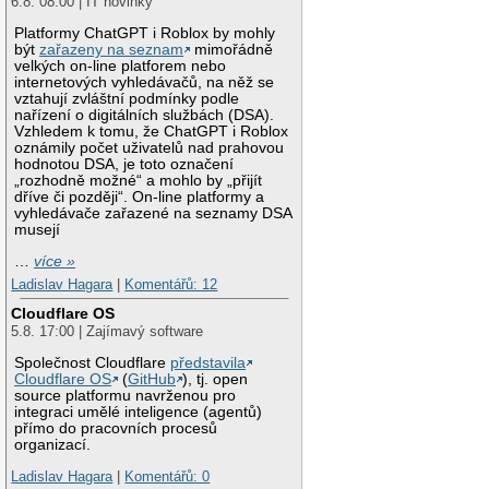
6.8. 08:00 | IT novinky
Platformy ChatGPT i Roblox by mohly
být
zařazeny na seznam
mimořádně
velkých on-line platforem nebo
internetových vyhledávačů, na něž se
vztahují zvláštní podmínky podle
nařízení o digitálních službách (DSA).
Vzhledem k tomu, že ChatGPT i Roblox
oznámily počet uživatelů nad prahovou
hodnotou DSA, je toto označení
„rozhodně možné“ a mohlo by „přijít
dříve či později“. On-line platformy a
vyhledávače zařazené na seznamy DSA
musejí
…
více »
Ladislav Hagara
|
Komentářů: 12
Cloudflare OS
5.8. 17:00 | Zajímavý software
Společnost Cloudflare
představila
Cloudflare OS
(
GitHub
), tj. open
source platformu navrženou pro
integraci umělé inteligence (agentů)
přímo do pracovních procesů
organizací.
Ladislav Hagara
|
Komentářů: 0