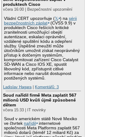
produktech Cisco
včera 16:00 | Bezpečnostní upozornění
Vládní CERT upozorňuje (
𝕏
) na
sérii
bezpečnostních záplat
(CVSS 9.9) v
produktech Cisco řešících kritické
zranitelnosti umožňující obejití
autentizace, eskalaci oprávnění,
vzdálené spuštění kódu a odepření
služby. Úspěšné zneužití může
útočníkům umožnit získat neoprávněný
přístup k dotčeným systémům,
kompromitovat zařízení Cisco Catalyst
SD-WAN a Cisco IOS XE, spustit
libovolný kód, zpřístupnit citlivé
informace nebo narušit dostupnost
postižených systémů.
Ladislav Hagara
|
Komentářů: 3
Soud nařídil firmě Meta zaplatit 567
milionů USD kvůli újmě způsobené
dětem
včera 15:33 | IT novinky
Soud v americkém státě Nové Mexiko
ve čtvrtek
nařídil
internetové
společnosti Meta Platforms zaplatit 567
milionů dolarů (téměř 12 miliard Kč) za