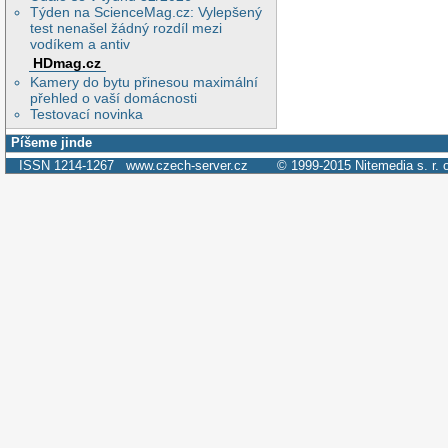
Týden na ScienceMag.cz: Vylepšený
test nenašel žádný rozdíl mezi
vodíkem a antiv
HDmag.cz
Kamery do bytu přinesou maximální
přehled o vaší domácnosti
Testovací novinka
Píšeme jinde
ISSN 1214-1267
www.czech-server.cz
© 1999-2015
Nitemedia s. r. 