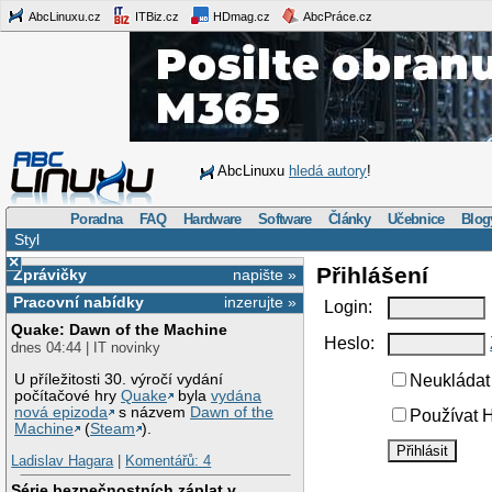
AbcLinuxu.cz
ITBiz.cz
HDmag.cz
AbcPráce.cz
AbcLinuxu
hledá autory
!
Poradna
FAQ
Hardware
Software
Články
Učebnice
Blog
Styl
×
Přihlášení
Zprávičky
napište »
Pracovní nabídky
inzerujte »
Login:
Quake: Dawn of the Machine
Heslo:
dnes 04:44 | IT novinky
U příležitosti 30. výročí vydání
Neukládat 
počítačové hry
Quake
byla
vydána
nová epizoda
s názvem
Dawn of the
Používat H
Machine
(
Steam
).
Ladislav Hagara
|
Komentářů: 4
Série bezpečnostních záplat v