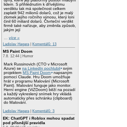
újmy, které její platformy působí mladým
lidem. S přihlédnutím k dřívějšímu
verdiktu tak má společnost celkem
zaplatit 942 milionů dolarů, což je malý
zlomek jejího ročního výnosu, který loni
činil 60 miliard dolarů. Čtvrteční verdikt
firmě také nařizuje, aby změnila způsob,
jakým její
…
více »
Ladislav Hagara
|
Komentářů: 13
MS Paint Doom
7.8. 12:44 | Humor
Mark Russinovich (CTO v Microsoft
Azure) se
na LinkedIn pochlubil
svým
projektem
MS Paint Doom
napsaným
pomocí Claude. Hru Doom umožňuje
hrát v programu Malování (Microsoft
Paint). Malování funguje jako monitor.
Herní engine (ViZDoom) běží na pozadí
a každý vykreslený snímek hry vkládá
automaticky přes schránku (clipboard)
do Malování.
Ladislav Hagara
|
Komentářů: 3
EK: ChatGPT i Roblox mohou spadat
pod přísnější pravidla