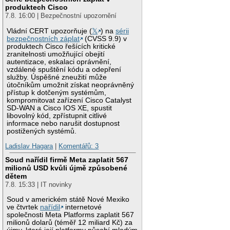
produktech Cisco
7.8. 16:00 | Bezpečnostní upozornění
Vládní CERT upozorňuje (
𝕏
) na
sérii
bezpečnostních záplat
(CVSS 9.9) v
produktech Cisco řešících kritické
zranitelnosti umožňující obejití
autentizace, eskalaci oprávnění,
vzdálené spuštění kódu a odepření
služby. Úspěšné zneužití může
útočníkům umožnit získat neoprávněný
přístup k dotčeným systémům,
kompromitovat zařízení Cisco Catalyst
SD-WAN a Cisco IOS XE, spustit
libovolný kód, zpřístupnit citlivé
informace nebo narušit dostupnost
postižených systémů.
Ladislav Hagara
|
Komentářů: 3
Soud nařídil firmě Meta zaplatit 567
milionů USD kvůli újmě způsobené
dětem
7.8. 15:33 | IT novinky
Soud v americkém státě Nové Mexiko
ve čtvrtek
nařídil
internetové
společnosti Meta Platforms zaplatit 567
milionů dolarů (téměř 12 miliard Kč) za