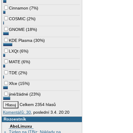
Cinnamon
(
7%
)
COSMIC
(
2%
)
GNOME
(
18%
)
KDE Plasma
(
30%
)
LXQt
(
6%
)
MATE
(
6%
)
TDE
(
2%
)
Xfce
(
15%
)
jiné/žádné
(
23%
)
Celkem 2354 hlasů
Komentářů: 30
, poslední 3.4. 20:20
Rozcestník
AbcLinuxu
Týden na ITBiz: Náklady na