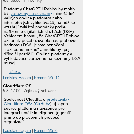
6.8. 08:00 | IT novinky
Platformy ChatGPT i Roblox by mohly
být
zařazeny na seznam
mimořádně
velkých on-line platforem nebo
internetových vyhledávačů, na něž se
vztahují zvláštní podmínky podle
nařízení o digitálních službách (DSA).
Vzhledem k tomu, že ChatGPT i Roblox
oznámily počet uživatelů nad prahovou
hodnotou DSA, je toto označení
„rozhodně možné“ a mohlo by „přijít
dříve či později“. On-line platformy a
vyhledávače zařazené na seznamy DSA
musejí
…
více »
Ladislav Hagara
|
Komentářů: 12
Cloudflare OS
5.8. 17:00 | Zajímavý software
Společnost Cloudflare
představila
Cloudflare OS
(
GitHub
), tj. open
source platformu navrženou pro
integraci umělé inteligence (agentů)
přímo do pracovních procesů
organizací.
Ladislav Hagara
|
Komentářů: 0