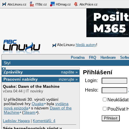
AbcLinuxu.cz
ITBiz.cz
HDmag.cz
AbcPráce.cz
AbcLinuxu
hledá autory
!
Poradna
FAQ
Hardware
Softw
Styl
×
Přihlášení
Zprávičky
napište »
Pracovní nabídky
inzerujte »
Login:
Quake: Dawn of the Machine
Heslo:
včera 04:44 | IT novinky
U příležitosti 30. výročí vydání
Neukládat 
počítačové hry
Quake
byla
vydána
nová epizoda
s názvem
Dawn of the
Používat H
Machine
(
Steam
).
Ladislav Hagara
|
Komentářů: 4
Série bezpečnostních záplat v