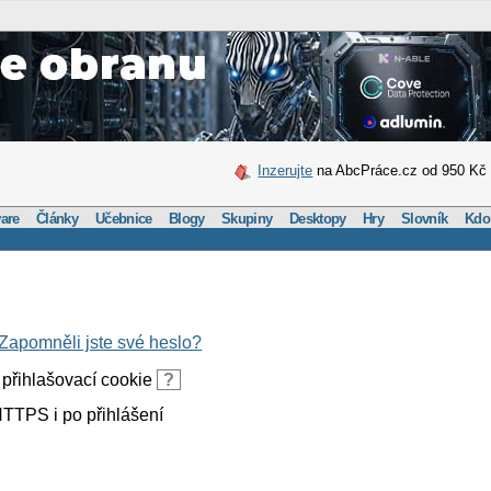
Inzerujte
na AbcPráce.cz od 950 Kč
are
Články
Učebnice
Blogy
Skupiny
Desktopy
Hry
Slovník
Kdo
Zapomněli jste své heslo?
přihlašovací cookie
?
TTPS i po přihlášení