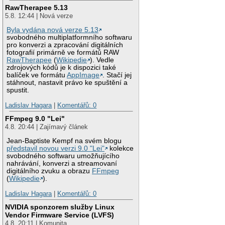
RawTherapee 5.13
5.8. 12:44 | Nová verze
Byla vydána nová verze 5.13
svobodného multiplatformního softwaru
pro konverzi a zpracování digitálních
fotografií primárně ve formátů RAW
RawTherapee
(
Wikipedie
). Vedle
zdrojových kódů je k dispozici také
balíček ve formátu
AppImage
. Stačí jej
stáhnout, nastavit právo ke spuštění a
spustit.
Ladislav Hagara
|
Komentářů: 0
FFmpeg 9.0 "Lei"
4.8. 20:44 | Zajímavý článek
Jean-Baptiste Kempf na svém blogu
představil novou verzi 9.0 "Lei"
kolekce
svobodného softwaru umožňujícího
nahrávání, konverzi a streamovaní
digitálního zvuku a obrazu
FFmpeg
(
Wikipedie
).
Ladislav Hagara
|
Komentářů: 0
NVIDIA sponzorem služby Linux
Vendor Firmware Service (LVFS)
4.8. 20:11 | Komunita