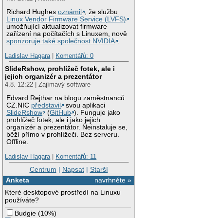
Richard Hughes
oznámil
, že službu
Linux Vendor Firmware Service (LVFS)
umožňující aktualizovat firmware
zařízení na počítačích s Linuxem, nově
sponzoruje také společnost NVIDIA
.
Ladislav Hagara
|
Komentářů: 0
SlideRshow, prohlížeč fotek, ale i
jejich organizér a prezentátor
4.8. 12:22 | Zajímavý software
Edvard Rejthar na blogu zaměstnanců
CZ.NIC
představil
svou aplikaci
SlideRshow
(
GitHub
). Funguje jako
prohlížeč fotek, ale i jako jejich
organizér a prezentátor. Neinstaluje se,
běží přímo v prohlížeči. Bez serveru.
Offline.
Ladislav Hagara
|
Komentářů: 11
Centrum
|
Napsat
|
Starší
Anketa
navrhněte »
Které desktopové prostředí na Linuxu
používáte?
Budgie
(
10%
)