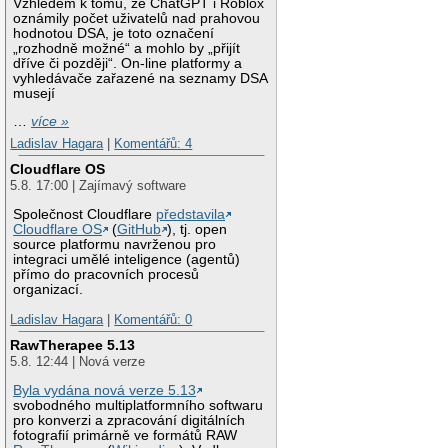
Vzhledem k tomu, že ChatGPT i Roblox
oznámily počet uživatelů nad prahovou
hodnotou DSA, je toto označení
„rozhodně možné“ a mohlo by „přijít
dříve či později“. On-line platformy a
vyhledávače zařazené na seznamy DSA
musejí
…
více »
Ladislav Hagara
|
Komentářů: 4
Cloudflare OS
5.8. 17:00 | Zajímavý software
Společnost Cloudflare
představila
Cloudflare OS
(
GitHub
), tj. open
source platformu navrženou pro
integraci umělé inteligence (agentů)
přímo do pracovních procesů
organizací.
Ladislav Hagara
|
Komentářů: 0
RawTherapee 5.13
5.8. 12:44 | Nová verze
Byla vydána nová verze 5.13
svobodného multiplatformního softwaru
pro konverzi a zpracování digitálních
fotografií primárně ve formátů RAW