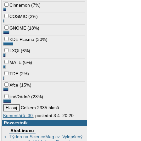
Cinnamon
(
7%
)
COSMIC
(
2%
)
GNOME
(
18%
)
KDE Plasma
(
30%
)
LXQt
(
6%
)
MATE
(
6%
)
TDE
(
2%
)
Xfce
(
15%
)
jiné/žádné
(
23%
)
Celkem 2335 hlasů
Komentářů: 30
, poslední 3.4. 20:20
Rozcestník
AbcLinuxu
Týden na ScienceMag.cz: Vylepšený