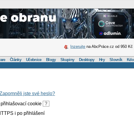
Inzerujte
na AbcPráce.cz od 950 Kč
are
Články
Učebnice
Blogy
Skupiny
Desktopy
Hry
Slovník
Kdo
Zapomněli jste své heslo?
přihlašovací cookie
?
TTPS i po přihlášení