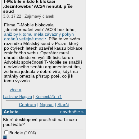
T-Mobile nikdo k blokaci
‚dezinfowebu‘ AC24 nenutil, píše
soud
3.8. 17:22 | Zajímavý článek
Firma T-Mobile blokovala
„dezinformační web“ AC24 bez toho,
aniž by k tomu měla závazný pokyn
orgánů veřejné moci
. Píše to ve svém
rozsudku Městský soud v Praze, který
po čtyřech letech uzavřel kauzu blokace
zmíněného webu. Operátor musí
uhradit škodu ve výši 35 tisíc korun.
Advokát společnosti T-Mobile se snažil i
u odvolacího senátu argumentovat tím,
že firma jednala v dobré víře, když na
stránky omezila přístup poté, co ji k
tomu vyzvalo
…
více »
Ladislav Hagara
|
Komentářů: 71
Centrum
|
Napsat
|
Starší
Anketa
navrhněte »
Které desktopové prostředí na Linuxu
používáte?
Budgie
(
10%
)