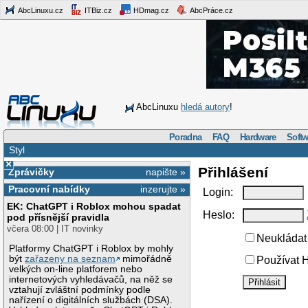
AbcLinuxu.cz
ITBiz.cz
HDmag.cz
AbcPráce.cz
AbcLinuxu
hledá autory
!
Poradna
FAQ
Hardware
Softw
Styl
×
Přihlášení
Zprávičky
napište »
Pracovní nabídky
inzerujte »
Login:
EK: ChatGPT i Roblox mohou spadat
Heslo:
pod přísnější pravidla
včera 08:00 | IT novinky
Neukládat 
Platformy ChatGPT i Roblox by mohly
být
zařazeny na seznam
mimořádně
Používat H
velkých on-line platforem nebo
internetových vyhledávačů, na něž se
vztahují zvláštní podmínky podle
nařízení o digitálních službách (DSA).