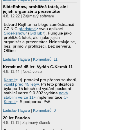
SlideRshow, prohlížeč fotek, ale i
jejich organizér a prezentátor
4.8. 12:22 | Zajímavý software
Edvard Rejthar na blogu zaměstnanců
CZ.NIC
představil
svou aplikaci
SlideRshow
(
GitHub
). Funguje jako
prohlížeč fotek, ale i jako jejich
organizér a prezentátor. Neinstaluje se,
běží přímo v prohlížeči. Bez serveru.
Offline.
Ladislav Hagara
|
Komentářů: 11
Kermit má 45 let. Vydán C-Kermit 11
4.8. 11:44 | Nová verze
Kermit
, tj. protokol pro přenos souborů,
vznikl před 45 lety
. Při této příležitosti
byla po 15 letech od vydání poslední
stabilní verze 9.0.302 vydána
nová
stabilní verze 11
implementace
C-
Kermit
. S podporou IPv6.
Ladislav Hagara
|
Komentářů: 0
20 let Pandoc
4.8. 11:11 | Zajímavý článek