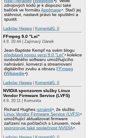
RawTherapee
(
Wikipedie
). Vedle
zdrojových kódů je k dispozici také
balíček ve formátu
AppImage
. Stačí jej
stáhnout, nastavit právo ke spuštění a
spustit.
Ladislav Hagara
|
Komentářů: 0
FFmpeg 9.0 "Lei"
4.8. 20:44 | Zajímavý článek
Jean-Baptiste Kempf na svém blogu
představil novou verzi 9.0 "Lei"
kolekce
svobodného softwaru umožňujícího
nahrávání, konverzi a streamovaní
digitálního zvuku a obrazu
FFmpeg
(
Wikipedie
).
Ladislav Hagara
|
Komentářů: 0
NVIDIA sponzorem služby Linux
Vendor Firmware Service (LVFS)
4.8. 20:11 | Komunita
Richard Hughes
oznámil
, že službu
Linux Vendor Firmware Service (LVFS)
umožňující aktualizovat firmware
zařízení na počítačích s Linuxem, nově
sponzoruje také společnost NVIDIA
.
Ladislav Hagara
|
Komentářů: 0