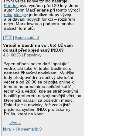
První verze konverzního nástroje
Pandoc
byla vydána před 20 lety. Jeho
autor John MacFarlane při tomto výročí
rekapituluje
jednotlivé etapy vývoje
a přidávání nových funkcí – rozšíření
nejen Markdownu a podporu mnoha
dalších formátů.
|🇵🇸
|
Komentářů: 0
Virtuální Bastlírna vol. 65: Už vám
dorazil předobjednaný INDX?
4.8. 00:55 | Pozvánky
Srpen přinesl nejen další spalující
vedro, ale také Virtuální Bastlírnu s
neméně žhavými novinkami. Využijte
tedy předpovědi na deštivý čtvrteční
večer a od 20:00 se připojte online k
tomuto neformálnímu setkání kutilů,
techniků a vědců, kde se strahovskými
bastlíři proberete nejzajímavější věci, na
které jste narazili za poslední měsíc.
Pokud jde o novinky, řeč zcela jistě
přijde na systém INDX pro tiskárny
Průša, který na konci
…
více »
bkralik
|
Komentářů: 0