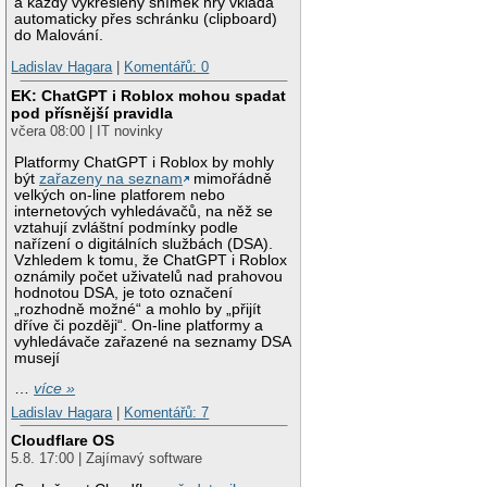
a každý vykreslený snímek hry vkládá
automaticky přes schránku (clipboard)
do Malování.
Ladislav Hagara
|
Komentářů: 0
EK: ChatGPT i Roblox mohou spadat
pod přísnější pravidla
včera 08:00 | IT novinky
Platformy ChatGPT i Roblox by mohly
být
zařazeny na seznam
mimořádně
velkých on-line platforem nebo
internetových vyhledávačů, na něž se
vztahují zvláštní podmínky podle
nařízení o digitálních službách (DSA).
Vzhledem k tomu, že ChatGPT i Roblox
oznámily počet uživatelů nad prahovou
hodnotou DSA, je toto označení
„rozhodně možné“ a mohlo by „přijít
dříve či později“. On-line platformy a
vyhledávače zařazené na seznamy DSA
musejí
…
více »
Ladislav Hagara
|
Komentářů: 7
Cloudflare OS
5.8. 17:00 | Zajímavý software