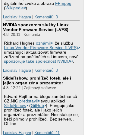
digitálního zvuku a obrazu
FFmpeg
(
Wikipedie
).
Ladislav Hagara
|
Komentářů: 0
NVIDIA sponzorem služby Linux
Vendor Firmware Service (LVFS)
4.8. 20:11 | Komunita
Richard Hughes
oznámil
, že službu
Linux Vendor Firmware Service (LVFS)
umožňující aktualizovat firmware
zařízení na počítačích s Linuxem, nově
sponzoruje také společnost NVIDIA
.
Ladislav Hagara
|
Komentářů: 0
SlideRshow, prohlížeč fotek, ale i
jejich organizér a prezentátor
4.8. 12:22 | Zajímavý software
Edvard Rejthar na blogu zaměstnanců
CZ.NIC
představil
svou aplikaci
SlideRshow
(
GitHub
). Funguje jako
prohlížeč fotek, ale i jako jejich
organizér a prezentátor. Neinstaluje se,
běží přímo v prohlížeči. Bez serveru.
Offline.
Ladislav Hagara
|
Komentářů: 11