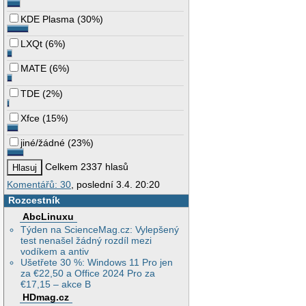
KDE Plasma
(
30%
)
LXQt
(
6%
)
MATE
(
6%
)
TDE
(
2%
)
Xfce
(
15%
)
jiné/žádné
(
23%
)
Celkem 2337 hlasů
Komentářů: 30
, poslední 3.4. 20:20
Rozcestník
AbcLinuxu
Týden na ScienceMag.cz: Vylepšený
test nenašel žádný rozdíl mezi
vodíkem a antiv
Ušetřete 30 %: Windows 11 Pro jen
za €22,50 a Office 2024 Pro za
€17,15 – akce B
HDmag.cz