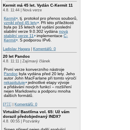
Kermit má 45 let. Vydán C-Kermit 11
4.8. 11:44 | Nová verze
Kermit
, tj. protokol pro přenos souborů,
vznikl před 45 lety
. Při této příležitosti
byla po 15 letech od vydání poslední
stabilní verze 9.0.302 vydána
nová
stabilní verze 11
implementace
C-
Kermit
. S podporou IPv6.
Ladislav Hagara
|
Komentářů: 0
20 let Pandoc
4.8. 11:11 | Zajímavý článek
První verze konverzního nástroje
Pandoc
byla vydána před 20 lety. Jeho
autor John MacFarlane při tomto výročí
rekapituluje
jednotlivé etapy vývoje
a přidávání nových funkcí – rozšíření
nejen Markdownu a podporu mnoha
dalších formátů.
|🇵🇸
|
Komentářů: 0
Virtuální Bastlírna vol. 65: Už vám
dorazil předobjednaný INDX?
4.8. 00:55 | Pozvánky
Srpen přinesl nejen další spalující