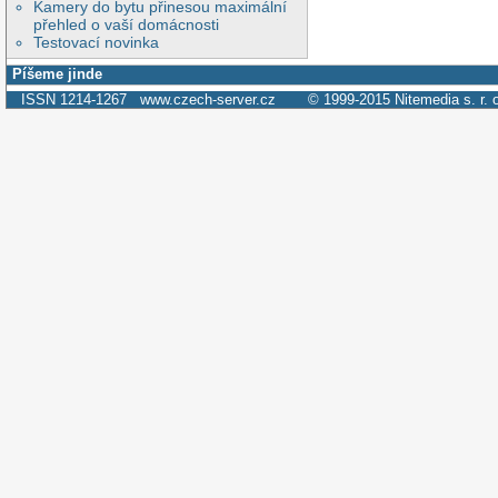
Kamery do bytu přinesou maximální
přehled o vaší domácnosti
Testovací novinka
Píšeme jinde
ISSN 1214-1267
www.czech-server.cz
© 1999-2015
Nitemedia s. r. 