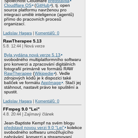
Společnost Cloudflare
představila
Cloudflare OS
(
GitHub
), tj. open
source platformu navrženou pro
integraci umělé inteligence (agentů)
přímo do pracovních procesů
organizací.
Ladislav Hagara
|
Komentářů: 0
RawTherapee 5.13
5.8. 12:44 | Nová verze
Byla vydána nová verze 5.13
svobodného multiplatformního softwaru
pro konverzi a zpracování digitálních
fotografií primárně ve formátů RAW
RawTherapee
(
Wikipedie
). Vedle
zdrojových kódů je k dispozici také
balíček ve formátu
AppImage
. Stačí jej
stáhnout, nastavit právo ke spuštění a
spustit.
Ladislav Hagara
|
Komentářů: 0
FFmpeg 9.0 "Lei"
4.8. 20:44 | Zajímavý článek
Jean-Baptiste Kempf na svém blogu
představil novou verzi 9.0 "Lei"
kolekce
svobodného softwaru umožňujícího
nahrávání, konverzi a streamovaní