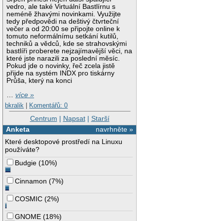
vedro, ale také Virtuální Bastlírnu s
neméně žhavými novinkami. Využijte
tedy předpovědi na deštivý čtvrteční
večer a od 20:00 se připojte online k
tomuto neformálnímu setkání kutilů,
techniků a vědců, kde se strahovskými
bastlíři proberete nejzajímavější věci, na
které jste narazili za poslední měsíc.
Pokud jde o novinky, řeč zcela jistě
přijde na systém INDX pro tiskárny
Průša, který na konci
…
více »
bkralik
|
Komentářů: 0
Centrum
|
Napsat
|
Starší
Anketa
navrhněte »
Které desktopové prostředí na Linuxu
používáte?
Budgie
(
10%
)
Cinnamon
(
7%
)
COSMIC
(
2%
)
GNOME
(
18%
)