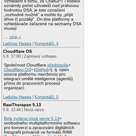
Vzhledem k tomu, že ChatGPT i Roblox
oznámily počet uživatelů nad prahovou
hodnotou DSA, je toto označení
„rozhodně možné“ a mohlo by „přijít
dříve či později“. On-line platformy a
vyhledávače zařazené na seznamy DSA
musejí
…
více »
Ladislav Hagara
|
Komentářů: 4
Cloudflare OS
5.8. 17:00 | Zajímavý software
Společnost Cloudflare
představila
Cloudflare OS
(
GitHub
), tj. open
source platformu navrženou pro
integraci umělé inteligence (agentů)
přímo do pracovních procesů
organizací.
Ladislav Hagara
|
Komentářů: 0
RawTherapee 5.13
5.8. 12:44 | Nová verze
Byla vydána nová verze 5.13
svobodného multiplatformního softwaru
pro konverzi a zpracování digitálních
fotografií primárně ve formátů RAW