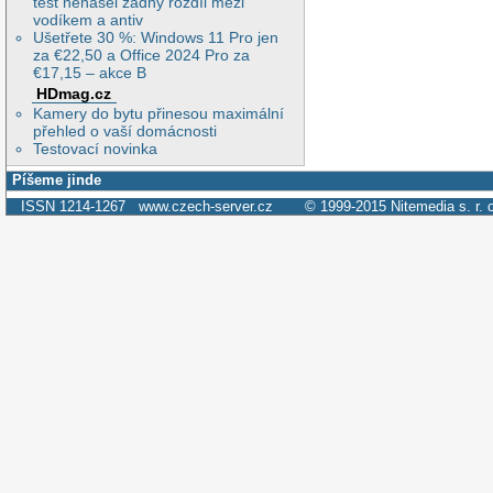
test nenašel žádný rozdíl mezi
vodíkem a antiv
Ušetřete 30 %: Windows 11 Pro jen
za €22,50 a Office 2024 Pro za
€17,15 – akce B
HDmag.cz
Kamery do bytu přinesou maximální
přehled o vaší domácnosti
Testovací novinka
Píšeme jinde
ISSN 1214-1267
www.czech-server.cz
© 1999-2015
Nitemedia s. r. 