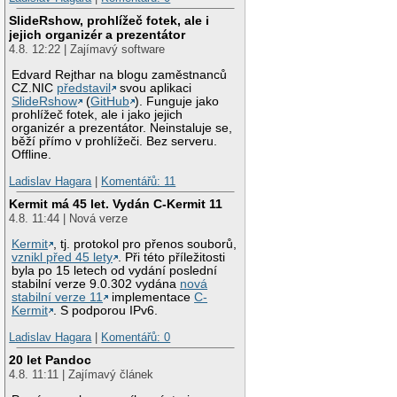
SlideRshow, prohlížeč fotek, ale i
jejich organizér a prezentátor
4.8. 12:22 | Zajímavý software
Edvard Rejthar na blogu zaměstnanců
CZ.NIC
představil
svou aplikaci
SlideRshow
(
GitHub
). Funguje jako
prohlížeč fotek, ale i jako jejich
organizér a prezentátor. Neinstaluje se,
běží přímo v prohlížeči. Bez serveru.
Offline.
Ladislav Hagara
|
Komentářů: 11
Kermit má 45 let. Vydán C-Kermit 11
4.8. 11:44 | Nová verze
Kermit
, tj. protokol pro přenos souborů,
vznikl před 45 lety
. Při této příležitosti
byla po 15 letech od vydání poslední
stabilní verze 9.0.302 vydána
nová
stabilní verze 11
implementace
C-
Kermit
. S podporou IPv6.
Ladislav Hagara
|
Komentářů: 0
20 let Pandoc
4.8. 11:11 | Zajímavý článek