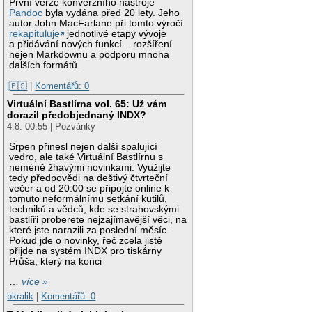
První verze konverzního nástroje
Pandoc
byla vydána před 20 lety. Jeho
autor John MacFarlane při tomto výročí
rekapituluje
jednotlivé etapy vývoje
a přidávání nových funkcí – rozšíření
nejen Markdownu a podporu mnoha
dalších formátů.
|🇵🇸
|
Komentářů: 0
Virtuální Bastlírna vol. 65: Už vám
dorazil předobjednaný INDX?
4.8. 00:55 | Pozvánky
Srpen přinesl nejen další spalující
vedro, ale také Virtuální Bastlírnu s
neméně žhavými novinkami. Využijte
tedy předpovědi na deštivý čtvrteční
večer a od 20:00 se připojte online k
tomuto neformálnímu setkání kutilů,
techniků a vědců, kde se strahovskými
bastlíři proberete nejzajímavější věci, na
které jste narazili za poslední měsíc.
Pokud jde o novinky, řeč zcela jistě
přijde na systém INDX pro tiskárny
Průša, který na konci
…
více »
bkralik
|
Komentářů: 0