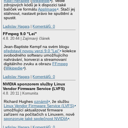
RawTherapee
(
Wikipedie
). Vedle
zdrojových kódů je k dispozici také
balíček ve formátu
AppImage
. Stačí jej
stáhnout, nastavit právo ke spuštění a
spustit.
Ladislav Hagara
|
Komentářů: 0
FFmpeg 9.0 "Lei"
4.8. 20:44 | Zajímavý článek
Jean-Baptiste Kempf na svém blogu
představil novou verzi 9.0 "Lei"
kolekce
svobodného softwaru umožňujícího
nahrávání, konverzi a streamovaní
digitálního zvuku a obrazu
FFmpeg
(
Wikipedie
).
Ladislav Hagara
|
Komentářů: 0
NVIDIA sponzorem služby Linux
Vendor Firmware Service (LVFS)
4.8. 20:11 | Komunita
Richard Hughes
oznámil
, že službu
Linux Vendor Firmware Service (LVFS)
umožňující aktualizovat firmware
zařízení na počítačích s Linuxem, nově
sponzoruje také společnost NVIDIA
.
Ladislav Hagara
|
Komentářů: 0