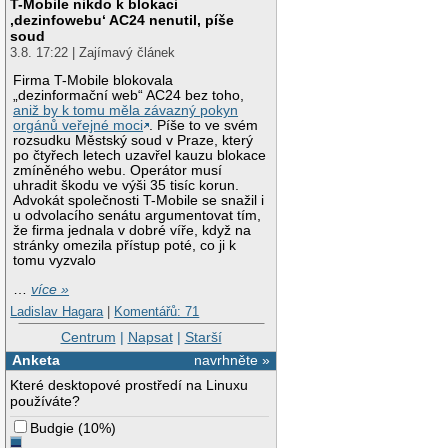
T-Mobile nikdo k blokaci
‚dezinfowebu‘ AC24 nenutil, píše
soud
3.8. 17:22 | Zajímavý článek
Firma T-Mobile blokovala
„dezinformační web“ AC24 bez toho,
aniž by k tomu měla závazný pokyn
orgánů veřejné moci
. Píše to ve svém
rozsudku Městský soud v Praze, který
po čtyřech letech uzavřel kauzu blokace
zmíněného webu. Operátor musí
uhradit škodu ve výši 35 tisíc korun.
Advokát společnosti T-Mobile se snažil i
u odvolacího senátu argumentovat tím,
že firma jednala v dobré víře, když na
stránky omezila přístup poté, co ji k
tomu vyzvalo
…
více »
Ladislav Hagara
|
Komentářů: 71
Centrum
|
Napsat
|
Starší
Anketa
navrhněte »
Které desktopové prostředí na Linuxu
používáte?
Budgie
(
10%
)