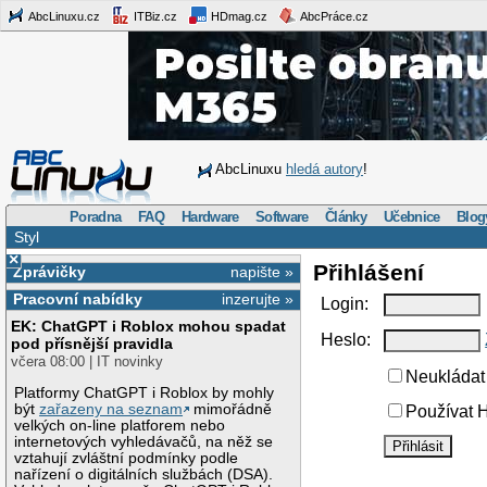
AbcLinuxu.cz
ITBiz.cz
HDmag.cz
AbcPráce.cz
AbcLinuxu
hledá autory
!
Poradna
FAQ
Hardware
Software
Články
Učebnice
Blog
Styl
×
Přihlášení
Zprávičky
napište »
Pracovní nabídky
inzerujte »
Login:
EK: ChatGPT i Roblox mohou spadat
Heslo:
pod přísnější pravidla
včera 08:00 | IT novinky
Neukládat 
Platformy ChatGPT i Roblox by mohly
být
zařazeny na seznam
mimořádně
Používat H
velkých on-line platforem nebo
internetových vyhledávačů, na něž se
vztahují zvláštní podmínky podle
nařízení o digitálních službách (DSA).