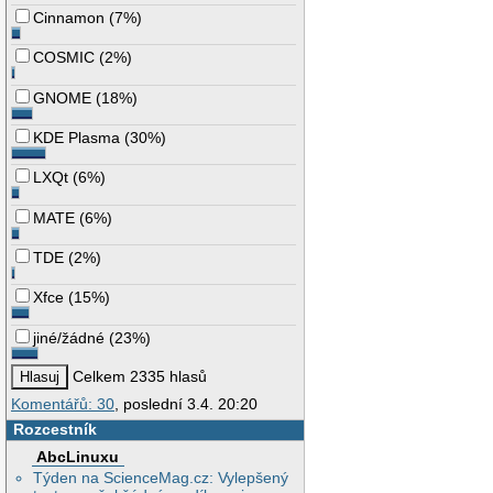
Cinnamon
(
7%
)
COSMIC
(
2%
)
GNOME
(
18%
)
KDE Plasma
(
30%
)
LXQt
(
6%
)
MATE
(
6%
)
TDE
(
2%
)
Xfce
(
15%
)
jiné/žádné
(
23%
)
Celkem 2335 hlasů
Komentářů: 30
, poslední 3.4. 20:20
Rozcestník
AbcLinuxu
Týden na ScienceMag.cz: Vylepšený