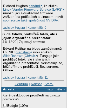
Richard Hughes
oznámil
, že službu
Linux Vendor Firmware Service (LVFS)
umožňující aktualizovat firmware
zařízení na počítačích s Linuxem, nově
sponzoruje také společnost NVIDIA
.
Ladislav Hagara
|
Komentářů: 0
SlideRshow, prohlížeč fotek, ale i
jejich organizér a prezentátor
4.8. 12:22 | Zajímavý software
Edvard Rejthar na blogu zaměstnanců
CZ.NIC
představil
svou aplikaci
SlideRshow
(
GitHub
). Funguje jako
prohlížeč fotek, ale i jako jejich
organizér a prezentátor. Neinstaluje se,
běží přímo v prohlížeči. Bez serveru.
Offline.
Ladislav Hagara
|
Komentářů: 11
Centrum
|
Napsat
|
Starší
Anketa
navrhněte »
Které desktopové prostředí na Linuxu
používáte?
Budgie
(
10%
)