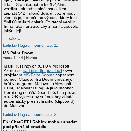
újmy, které její platformy působí mladým
lidem. S přihlédnutím k dřívějšímu
verdiktu tak má společnost celkem
zaplatit 942 milionů dolarů, což je malý
zlomek jejího ročního výnosu, který loni
činil 60 miliard dolarů. Čtvrteční verdikt
firmě také nařizuje, aby změnila způsob,
jakým její
…
více »
Ladislav Hagara
|
Komentářů: 11
MS Paint Doom
včera 12:44 | Humor
Mark Russinovich (CTO v Microsoft
Azure) se
na LinkedIn pochlubil
svým
projektem
MS Paint Doom
napsaným
pomocí Claude. Hru Doom umožňuje
hrát v programu Malování (Microsoft
Paint). Malování funguje jako monitor.
Herní engine (ViZDoom) běží na pozadí
a každý vykreslený snímek hry vkládá
automaticky přes schránku (clipboard)
do Malování.
Ladislav Hagara
|
Komentářů: 2
EK: ChatGPT i Roblox mohou spadat
pod přísnější pravidla