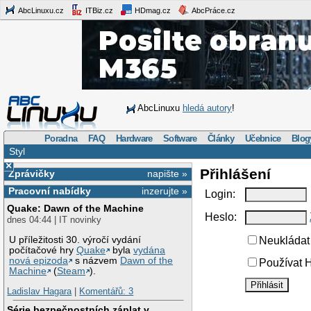
AbcLinuxu.cz
ITBiz.cz
HDmag.cz
AbcPráce.cz
AbcLinuxu
hledá autory
!
Poradna
FAQ
Hardware
Software
Články
Učebnice
Blog
Styl
×
Přihlášení
Zprávičky
napište »
Pracovní nabídky
inzerujte »
Login:
Quake: Dawn of the Machine
Heslo:
dnes 04:44 | IT novinky
U příležitosti 30. výročí vydání
Neukládat 
počítačové hry
Quake
byla
vydána
nová epizoda
s názvem
Dawn of the
Používat H
Machine
(
Steam
).
Ladislav Hagara
|
Komentářů: 3
Série bezpečnostních záplat v