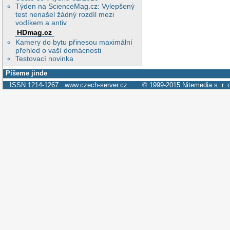
Týden na ScienceMag.cz: Vylepšený
test nenašel žádný rozdíl mezi
vodíkem a antiv
HDmag.cz
Kamery do bytu přinesou maximální
přehled o vaší domácnosti
Testovací novinka
Píšeme jinde
ISSN 1214-1267
www.czech-server.cz
© 1999-2015
Nitemedia s. r. 