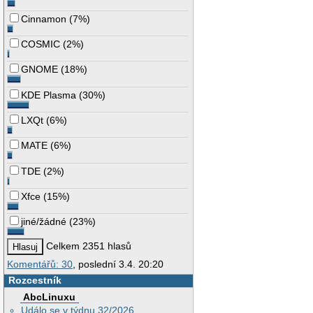
Cinnamon
(
7%
)
COSMIC
(
2%
)
GNOME
(
18%
)
KDE Plasma
(
30%
)
LXQt
(
6%
)
MATE
(
6%
)
TDE
(
2%
)
Xfce
(
15%
)
jiné/žádné
(
23%
)
Celkem 2351 hlasů
Komentářů: 30
, poslední 3.4. 20:20
Rozcestník
AbcLinuxu
Událo se v týdnu 32/2026