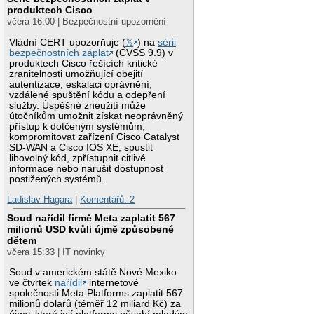
produktech Cisco
včera 16:00 | Bezpečnostní upozornění
Vládní CERT upozorňuje (
𝕏
) na
sérii
bezpečnostních záplat
(CVSS 9.9) v
produktech Cisco řešících kritické
zranitelnosti umožňující obejití
autentizace, eskalaci oprávnění,
vzdálené spuštění kódu a odepření
služby. Úspěšné zneužití může
útočníkům umožnit získat neoprávněný
přístup k dotčeným systémům,
kompromitovat zařízení Cisco Catalyst
SD-WAN a Cisco IOS XE, spustit
libovolný kód, zpřístupnit citlivé
informace nebo narušit dostupnost
postižených systémů.
Ladislav Hagara
|
Komentářů: 2
Soud nařídil firmě Meta zaplatit 567
milionů USD kvůli újmě způsobené
dětem
včera 15:33 | IT novinky
Soud v americkém státě Nové Mexiko
ve čtvrtek
nařídil
internetové
společnosti Meta Platforms zaplatit 567
milionů dolarů (téměř 12 miliard Kč) za