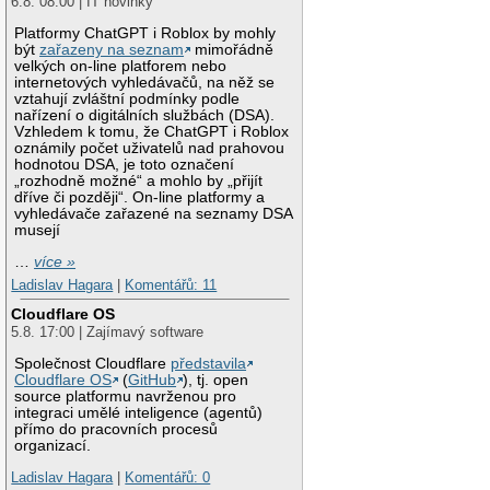
6.8. 08:00 | IT novinky
Platformy ChatGPT i Roblox by mohly
být
zařazeny na seznam
mimořádně
velkých on-line platforem nebo
internetových vyhledávačů, na něž se
vztahují zvláštní podmínky podle
nařízení o digitálních službách (DSA).
Vzhledem k tomu, že ChatGPT i Roblox
oznámily počet uživatelů nad prahovou
hodnotou DSA, je toto označení
„rozhodně možné“ a mohlo by „přijít
dříve či později“. On-line platformy a
vyhledávače zařazené na seznamy DSA
musejí
…
více »
Ladislav Hagara
|
Komentářů: 11
Cloudflare OS
5.8. 17:00 | Zajímavý software
Společnost Cloudflare
představila
Cloudflare OS
(
GitHub
), tj. open
source platformu navrženou pro
integraci umělé inteligence (agentů)
přímo do pracovních procesů
organizací.
Ladislav Hagara
|
Komentářů: 0