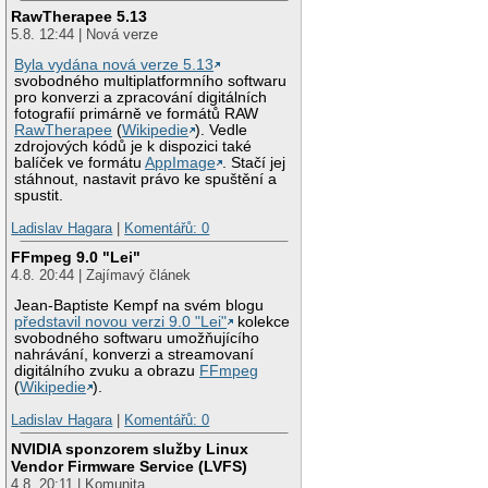
RawTherapee 5.13
5.8. 12:44 | Nová verze
Byla vydána nová verze 5.13
svobodného multiplatformního softwaru
pro konverzi a zpracování digitálních
fotografií primárně ve formátů RAW
RawTherapee
(
Wikipedie
). Vedle
zdrojových kódů je k dispozici také
balíček ve formátu
AppImage
. Stačí jej
stáhnout, nastavit právo ke spuštění a
spustit.
Ladislav Hagara
|
Komentářů: 0
FFmpeg 9.0 "Lei"
4.8. 20:44 | Zajímavý článek
Jean-Baptiste Kempf na svém blogu
představil novou verzi 9.0 "Lei"
kolekce
svobodného softwaru umožňujícího
nahrávání, konverzi a streamovaní
digitálního zvuku a obrazu
FFmpeg
(
Wikipedie
).
Ladislav Hagara
|
Komentářů: 0
NVIDIA sponzorem služby Linux
Vendor Firmware Service (LVFS)
4.8. 20:11 | Komunita