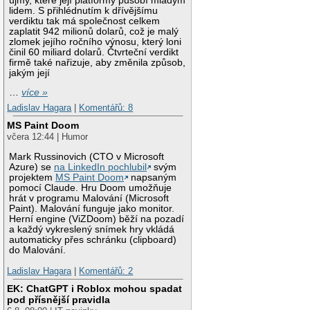
újmy, které její platformy působí mladým
lidem. S přihlédnutím k dřívějšímu
verdiktu tak má společnost celkem
zaplatit 942 milionů dolarů, což je malý
zlomek jejího ročního výnosu, který loni
činil 60 miliard dolarů. Čtvrteční verdikt
firmě také nařizuje, aby změnila způsob,
jakým její
…
více »
Ladislav Hagara
|
Komentářů: 8
MS Paint Doom
včera 12:44 | Humor
Mark Russinovich (CTO v Microsoft
Azure) se
na LinkedIn pochlubil
svým
projektem
MS Paint Doom
napsaným
pomocí Claude. Hru Doom umožňuje
hrát v programu Malování (Microsoft
Paint). Malování funguje jako monitor.
Herní engine (ViZDoom) běží na pozadí
a každý vykreslený snímek hry vkládá
automaticky přes schránku (clipboard)
do Malování.
Ladislav Hagara
|
Komentářů: 2
EK: ChatGPT i Roblox mohou spadat
pod přísnější pravidla