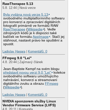
RawTherapee 5.13
5.8. 12:44 | Nová verze
Byla vydána nová verze 5.13
svobodného multiplatformního softwaru
pro konverzi a zpracování digitálních
fotografií primárně ve formátů RAW
RawTherapee
(
Wikipedie
). Vedle
zdrojových kódů je k dispozici také
balíček ve formátu
AppImage
. Stačí jej
stáhnout, nastavit právo ke spuštění a
spustit.
Ladislav Hagara
|
Komentářů: 0
FFmpeg 9.0 "Lei"
4.8. 20:44 | Zajímavý článek
Jean-Baptiste Kempf na svém blogu
představil novou verzi 9.0 "Lei"
kolekce
svobodného softwaru umožňujícího
nahrávání, konverzi a streamovaní
digitálního zvuku a obrazu
FFmpeg
(
Wikipedie
).
Ladislav Hagara
|
Komentářů: 0
NVIDIA sponzorem služby Linux
Vendor Firmware Service (LVFS)
4.8. 20:11 | Komunita