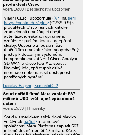
produktech Cisco
včera 16:00 | Bezpečnostní upozornění
Vládní CERT upozorňuje (
𝕏
) na
sérii
bezpečnostních záplat
(CVSS 9.9) v
produktech Cisco řešících kritické
zranitelnosti umožňující obejití
autentizace, eskalaci oprávnění,
vzdálené spuštění kódu a odepření
služby. Úspěšné zneužití může
útočníkům umožnit získat neoprávněný
přístup k dotčeným systémům,
kompromitovat zařízení Cisco Catalyst
SD-WAN a Cisco IOS XE, spustit
libovolný kód, zpřístupnit citlivé
informace nebo narušit dostupnost
postižených systémů.
Ladislav Hagara
|
Komentářů: 2
Soud nařídil firmě Meta zaplatit 567
milionů USD kvůli újmě způsobené
dětem
včera 15:33 | IT novinky
Soud v americkém státě Nové Mexiko
ve čtvrtek
nařídil
internetové
společnosti Meta Platforms zaplatit 567
milionů dolarů (téměř 12 miliard Kč) za