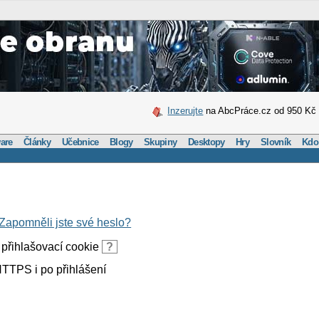
Inzerujte
na AbcPráce.cz od 950 Kč
are
Články
Učebnice
Blogy
Skupiny
Desktopy
Hry
Slovník
Kdo
Zapomněli jste své heslo?
přihlašovací cookie
?
TTPS i po přihlášení