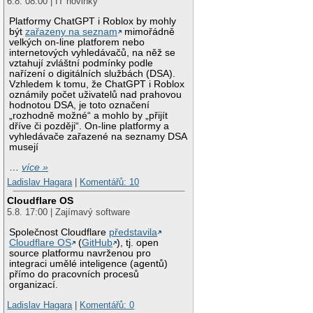
6.8. 08:00 | IT novinky
Platformy ChatGPT i Roblox by mohly
být
zařazeny na seznam
mimořádně
velkých on-line platforem nebo
internetových vyhledávačů, na něž se
vztahují zvláštní podmínky podle
nařízení o digitálních službách (DSA).
Vzhledem k tomu, že ChatGPT i Roblox
oznámily počet uživatelů nad prahovou
hodnotou DSA, je toto označení
„rozhodně možné“ a mohlo by „přijít
dříve či později“. On-line platformy a
vyhledávače zařazené na seznamy DSA
musejí
…
více »
Ladislav Hagara
|
Komentářů: 10
Cloudflare OS
5.8. 17:00 | Zajímavý software
Společnost Cloudflare
představila
Cloudflare OS
(
GitHub
), tj. open
source platformu navrženou pro
integraci umělé inteligence (agentů)
přímo do pracovních procesů
organizací.
Ladislav Hagara
|
Komentářů: 0