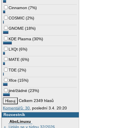
Cinnamon
(
7%
)
COSMIC
(
2%
)
GNOME
(
18%
)
KDE Plasma
(
30%
)
LXQt
(
6%
)
MATE
(
6%
)
TDE
(
2%
)
Xfce
(
15%
)
jiné/žádné
(
23%
)
Celkem 2349 hlasů
Komentářů: 30
, poslední 3.4. 20:20
Rozcestník
AbcLinuxu
Událo se v týdnu 32/2026