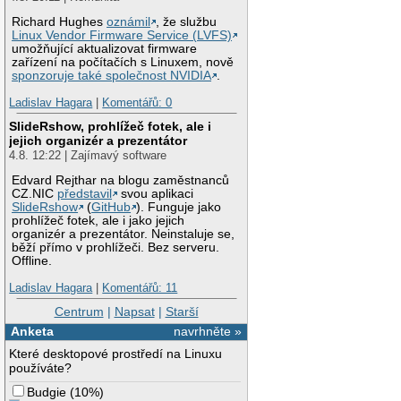
Richard Hughes
oznámil
, že službu
Linux Vendor Firmware Service (LVFS)
umožňující aktualizovat firmware
zařízení na počítačích s Linuxem, nově
sponzoruje také společnost NVIDIA
.
Ladislav Hagara
|
Komentářů: 0
SlideRshow, prohlížeč fotek, ale i
jejich organizér a prezentátor
4.8. 12:22 | Zajímavý software
Edvard Rejthar na blogu zaměstnanců
CZ.NIC
představil
svou aplikaci
SlideRshow
(
GitHub
). Funguje jako
prohlížeč fotek, ale i jako jejich
organizér a prezentátor. Neinstaluje se,
běží přímo v prohlížeči. Bez serveru.
Offline.
Ladislav Hagara
|
Komentářů: 11
Centrum
|
Napsat
|
Starší
Anketa
navrhněte »
Které desktopové prostředí na Linuxu
používáte?
Budgie
(
10%
)