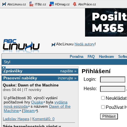
AbcLinuxu.cz
ITBiz.cz
HDmag.cz
AbcPráce.cz
AbcLinuxu
hledá autory
!
Poradna
FAQ
Hardware
Softw
Styl
×
Přihlášení
Zprávičky
napište »
Pracovní nabídky
inzerujte »
Login:
Quake: Dawn of the Machine
Heslo:
dnes 04:44 | IT novinky
U příležitosti 30. výročí vydání
Neukládat 
počítačové hry
Quake
byla
vydána
nová epizoda
s názvem
Dawn of the
Používat H
Machine
(
Steam
).
Ladislav Hagara
|
Komentářů: 0
Série bezpečnostních záplat v