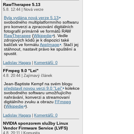
RawTherapee 5.13
5.8. 12:44 | Nová verze
Byla vydána nová verze 5.13
svobodného multiplatformního softwaru
pro konverzi a zpracování digitálních
fotografií primárně ve formátů RAW
RawTherapee
(
Wikipedie
). Vedle
zdrojových kódů je k dispozici také
balíček ve formátu
AppImage
. Stačí jej
stáhnout, nastavit právo ke spuštění a
spustit.
Ladislav Hagara
|
Komentářů: 0
FFmpeg 9.0 "Lei"
4.8. 20:44 | Zajímavý článek
Jean-Baptiste Kempf na svém blogu
představil novou verzi 9.0 "Lei"
kolekce
svobodného softwaru umožňujícího
nahrávání, konverzi a streamovaní
digitálního zvuku a obrazu
FFmpeg
(
Wikipedie
).
Ladislav Hagara
|
Komentářů: 0
NVIDIA sponzorem služby Linux
Vendor Firmware Service (LVFS)
4.8. 20:11 | Komunita