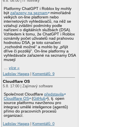
6.8. 08:00 | IT novinky
Platformy ChatGPT i Roblox by mohly
být
zařazeny na seznam
mimořádně
velkých on-line platforem nebo
internetových vyhledávačů, na něž se
vztahují zvláštní podmínky podle
nařízení o digitálních službách (DSA).
Vzhledem k tomu, že ChatGPT i Roblox
oznámily počet uživatelů nad prahovou
hodnotou DSA, je toto označení
„rozhodně možné“ a mohlo by „přijít
dříve či později“. On-line platformy a
vyhledávače zařazené na seznamy DSA
musejí
…
více »
Ladislav Hagara
|
Komentářů: 9
Cloudflare OS
5.8. 17:00 | Zajímavý software
Společnost Cloudflare
představila
Cloudflare OS
(
GitHub
), tj. open
source platformu navrženou pro
integraci umělé inteligence (agentů)
přímo do pracovních procesů
organizací.
Ladislav Hagara
|
Komentářů: 0