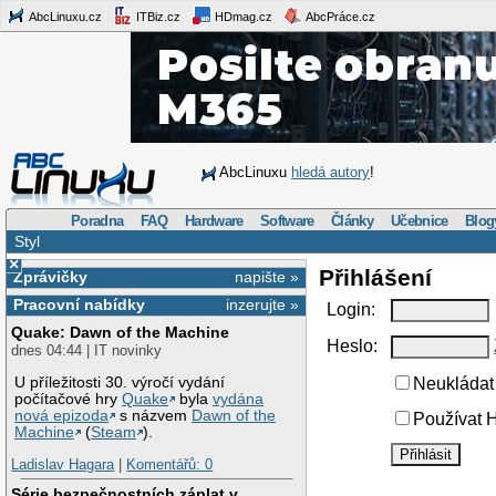
AbcLinuxu.cz
ITBiz.cz
HDmag.cz
AbcPráce.cz
AbcLinuxu
hledá autory
!
Poradna
FAQ
Hardware
Software
Články
Učebnice
Blog
Styl
×
Přihlášení
Zprávičky
napište »
Pracovní nabídky
inzerujte »
Login:
Quake: Dawn of the Machine
Heslo:
dnes 04:44 | IT novinky
U příležitosti 30. výročí vydání
Neukládat 
počítačové hry
Quake
byla
vydána
nová epizoda
s názvem
Dawn of the
Používat H
Machine
(
Steam
).
Ladislav Hagara
|
Komentářů: 0
Série bezpečnostních záplat v