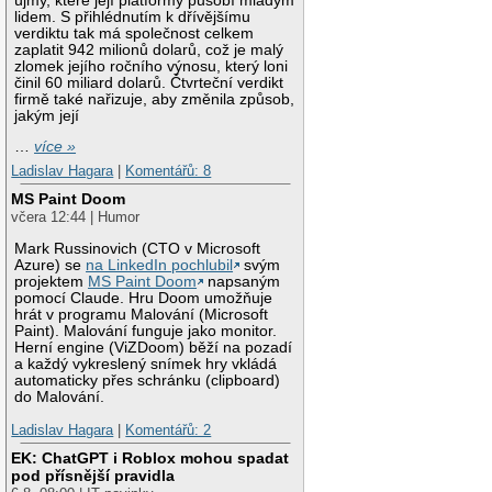
újmy, které její platformy působí mladým
lidem. S přihlédnutím k dřívějšímu
verdiktu tak má společnost celkem
zaplatit 942 milionů dolarů, což je malý
zlomek jejího ročního výnosu, který loni
činil 60 miliard dolarů. Čtvrteční verdikt
firmě také nařizuje, aby změnila způsob,
jakým její
…
více »
Ladislav Hagara
|
Komentářů: 8
MS Paint Doom
včera 12:44 | Humor
Mark Russinovich (CTO v Microsoft
Azure) se
na LinkedIn pochlubil
svým
projektem
MS Paint Doom
napsaným
pomocí Claude. Hru Doom umožňuje
hrát v programu Malování (Microsoft
Paint). Malování funguje jako monitor.
Herní engine (ViZDoom) běží na pozadí
a každý vykreslený snímek hry vkládá
automaticky přes schránku (clipboard)
do Malování.
Ladislav Hagara
|
Komentářů: 2
EK: ChatGPT i Roblox mohou spadat
pod přísnější pravidla