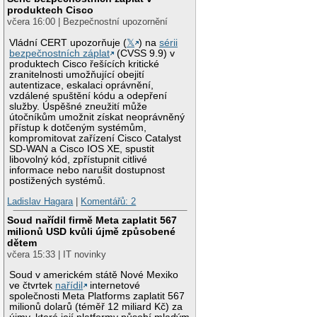
produktech Cisco
včera 16:00 | Bezpečnostní upozornění
Vládní CERT upozorňuje (
𝕏
) na
sérii
bezpečnostních záplat
(CVSS 9.9) v
produktech Cisco řešících kritické
zranitelnosti umožňující obejití
autentizace, eskalaci oprávnění,
vzdálené spuštění kódu a odepření
služby. Úspěšné zneužití může
útočníkům umožnit získat neoprávněný
přístup k dotčeným systémům,
kompromitovat zařízení Cisco Catalyst
SD-WAN a Cisco IOS XE, spustit
libovolný kód, zpřístupnit citlivé
informace nebo narušit dostupnost
postižených systémů.
Ladislav Hagara
|
Komentářů: 2
Soud nařídil firmě Meta zaplatit 567
milionů USD kvůli újmě způsobené
dětem
včera 15:33 | IT novinky
Soud v americkém státě Nové Mexiko
ve čtvrtek
nařídil
internetové
společnosti Meta Platforms zaplatit 567
milionů dolarů (téměř 12 miliard Kč) za