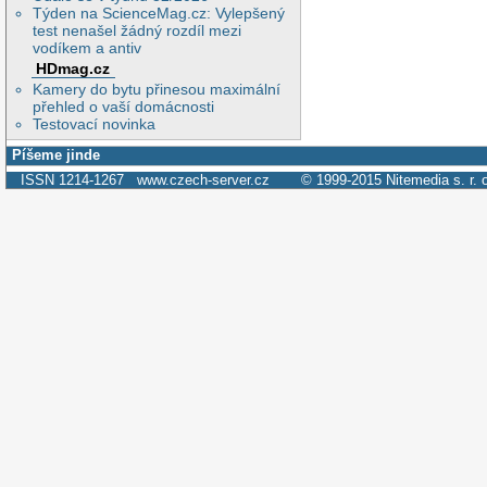
Týden na ScienceMag.cz: Vylepšený
test nenašel žádný rozdíl mezi
vodíkem a antiv
HDmag.cz
Kamery do bytu přinesou maximální
přehled o vaší domácnosti
Testovací novinka
Píšeme jinde
ISSN 1214-1267
www.czech-server.cz
© 1999-2015
Nitemedia s. r. 