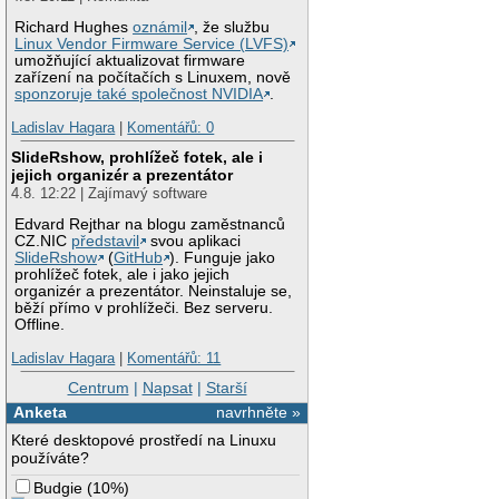
Richard Hughes
oznámil
, že službu
Linux Vendor Firmware Service (LVFS)
umožňující aktualizovat firmware
zařízení na počítačích s Linuxem, nově
sponzoruje také společnost NVIDIA
.
Ladislav Hagara
|
Komentářů: 0
SlideRshow, prohlížeč fotek, ale i
jejich organizér a prezentátor
4.8. 12:22 | Zajímavý software
Edvard Rejthar na blogu zaměstnanců
CZ.NIC
představil
svou aplikaci
SlideRshow
(
GitHub
). Funguje jako
prohlížeč fotek, ale i jako jejich
organizér a prezentátor. Neinstaluje se,
běží přímo v prohlížeči. Bez serveru.
Offline.
Ladislav Hagara
|
Komentářů: 11
Centrum
|
Napsat
|
Starší
Anketa
navrhněte »
Které desktopové prostředí na Linuxu
používáte?
Budgie
(
10%
)