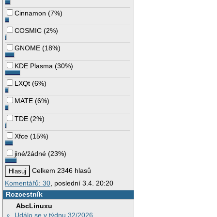
Cinnamon
(
7%
)
COSMIC
(
2%
)
GNOME
(
18%
)
KDE Plasma
(
30%
)
LXQt
(
6%
)
MATE
(
6%
)
TDE
(
2%
)
Xfce
(
15%
)
jiné/žádné
(
23%
)
Celkem 2346 hlasů
Komentářů: 30
, poslední 3.4. 20:20
Rozcestník
AbcLinuxu
Událo se v týdnu 32/2026