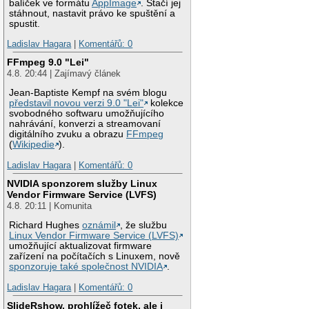
balíček ve formátu
AppImage
. Stačí jej
stáhnout, nastavit právo ke spuštění a
spustit.
Ladislav Hagara
|
Komentářů: 0
FFmpeg 9.0 "Lei"
4.8. 20:44 | Zajímavý článek
Jean-Baptiste Kempf na svém blogu
představil novou verzi 9.0 "Lei"
kolekce
svobodného softwaru umožňujícího
nahrávání, konverzi a streamovaní
digitálního zvuku a obrazu
FFmpeg
(
Wikipedie
).
Ladislav Hagara
|
Komentářů: 0
NVIDIA sponzorem služby Linux
Vendor Firmware Service (LVFS)
4.8. 20:11 | Komunita
Richard Hughes
oznámil
, že službu
Linux Vendor Firmware Service (LVFS)
umožňující aktualizovat firmware
zařízení na počítačích s Linuxem, nově
sponzoruje také společnost NVIDIA
.
Ladislav Hagara
|
Komentářů: 0
SlideRshow, prohlížeč fotek, ale i