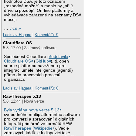
hodnotou DSA, je toto označení
„rozhodně možné“ a mohlo by „přijít
dříve či později“. On-line platformy a
vyhledávače zařazené na seznamy DSA
musejí
…
více »
Ladislav Hagara
|
Komentářů: 9
Cloudflare OS
5.8. 17:00 | Zajímavý software
Společnost Cloudflare
představila
Cloudflare OS
(
GitHub
), tj. open
source platformu navrženou pro
integraci umělé inteligence (agentů)
přímo do pracovních procesů
organizací.
Ladislav Hagara
|
Komentářů: 0
RawTherapee 5.13
5.8. 12:44 | Nová verze
Byla vydána nová verze 5.13
svobodného multiplatformního softwaru
pro konverzi a zpracování digitálních
fotografií primárně ve formátů RAW
RawTherapee
(
Wikipedie
). Vedle
zdrojových kódů je k dispozici také