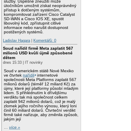
služby. Úspěšné zneužití může
útočníkům umožnit získat neoprávněný
přístup k dotčeným systémům,
kompromitovat zařízení Cisco Catalyst
SD-WAN a Cisco IOS XE, spustit
libovolný kód, zpřístupnit citlivé
informace nebo narušit dostupnost
postižených systémů.
Ladislav Hagara
|
Komentářů: 0
Soud nařídil firmě Meta zaplatit 567
milionů USD kvůli újmě způsobené
dětem
dnes 15:33 | IT novinky
Soud v americkém státě Nové Mexiko
ve čtvrtek
nařídil
internetové
společnosti Meta Platforms zaplatit 567
milionů dolarů (téměř 12 miliard Kč) za
újmy, které její platformy působí mladým
lidem. S přihlédnutím k dřívějšímu
verdiktu tak má společnost celkem
zaplatit 942 milionů dolarů, což je malý
zlomek jejího ročního výnosu, který loni
činil 60 miliard dolarů. Čtvrteční verdikt
firmě také nařizuje, aby změnila způsob,
jakým její
…
více »