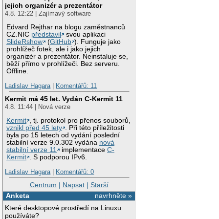
jejich organizér a prezentátor
4.8. 12:22 | Zajímavý software
Edvard Rejthar na blogu zaměstnanců
CZ.NIC
představil
svou aplikaci
SlideRshow
(
GitHub
). Funguje jako
prohlížeč fotek, ale i jako jejich
organizér a prezentátor. Neinstaluje se,
běží přímo v prohlížeči. Bez serveru.
Offline.
Ladislav Hagara
|
Komentářů: 11
Kermit má 45 let. Vydán C-Kermit 11
4.8. 11:44 | Nová verze
Kermit
, tj. protokol pro přenos souborů,
vznikl před 45 lety
. Při této příležitosti
byla po 15 letech od vydání poslední
stabilní verze 9.0.302 vydána
nová
stabilní verze 11
implementace
C-
Kermit
. S podporou IPv6.
Ladislav Hagara
|
Komentářů: 0
Centrum
|
Napsat
|
Starší
Anketa
navrhněte »
Které desktopové prostředí na Linuxu
používáte?