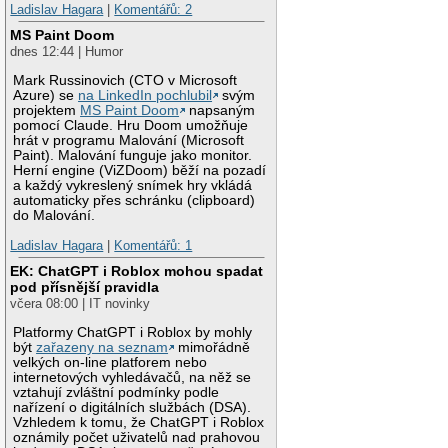
Ladislav Hagara
|
Komentářů: 2
MS Paint Doom
dnes 12:44 | Humor
Mark Russinovich (CTO v Microsoft
Azure) se
na LinkedIn pochlubil
svým
projektem
MS Paint Doom
napsaným
pomocí Claude. Hru Doom umožňuje
hrát v programu Malování (Microsoft
Paint). Malování funguje jako monitor.
Herní engine (ViZDoom) běží na pozadí
a každý vykreslený snímek hry vkládá
automaticky přes schránku (clipboard)
do Malování.
Ladislav Hagara
|
Komentářů: 1
EK: ChatGPT i Roblox mohou spadat
pod přísnější pravidla
včera 08:00 | IT novinky
Platformy ChatGPT i Roblox by mohly
být
zařazeny na seznam
mimořádně
velkých on-line platforem nebo
internetových vyhledávačů, na něž se
vztahují zvláštní podmínky podle
nařízení o digitálních službách (DSA).
Vzhledem k tomu, že ChatGPT i Roblox
oznámily počet uživatelů nad prahovou