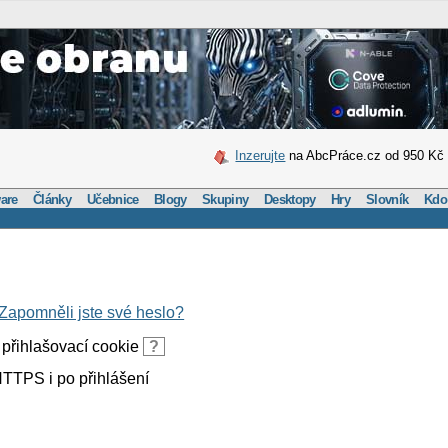
Inzerujte
na AbcPráce.cz od 950 Kč
are
Články
Učebnice
Blogy
Skupiny
Desktopy
Hry
Slovník
Kdo
Zapomněli jste své heslo?
přihlašovací cookie
?
TTPS i po přihlášení