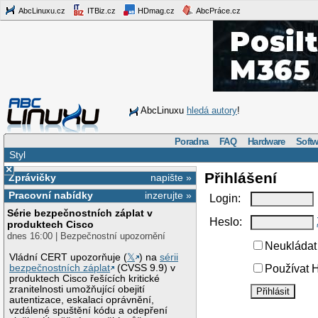
AbcLinuxu.cz
ITBiz.cz
HDmag.cz
AbcPráce.cz
AbcLinuxu
hledá autory
!
Poradna
FAQ
Hardware
Softw
Styl
×
Přihlášení
Zprávičky
napište »
Pracovní nabídky
inzerujte »
Login:
Série bezpečnostních záplat v
Heslo:
produktech Cisco
dnes 16:00 | Bezpečnostní upozornění
Neukládat 
Vládní CERT upozorňuje (
𝕏
) na
sérii
bezpečnostních záplat
(CVSS 9.9) v
Používat H
produktech Cisco řešících kritické
zranitelnosti umožňující obejití
autentizace, eskalaci oprávnění,
vzdálené spuštění kódu a odepření