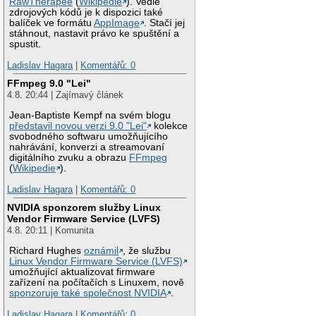
RawTherapee
(
Wikipedie
). Vedle
zdrojových kódů je k dispozici také
balíček ve formátu
AppImage
. Stačí jej
stáhnout, nastavit právo ke spuštění a
spustit.
Ladislav Hagara
|
Komentářů: 0
FFmpeg 9.0 "Lei"
4.8. 20:44 | Zajímavý článek
Jean-Baptiste Kempf na svém blogu
představil novou verzi 9.0 "Lei"
kolekce
svobodného softwaru umožňujícího
nahrávání, konverzi a streamovaní
digitálního zvuku a obrazu
FFmpeg
(
Wikipedie
).
Ladislav Hagara
|
Komentářů: 0
NVIDIA sponzorem služby Linux
Vendor Firmware Service (LVFS)
4.8. 20:11 | Komunita
Richard Hughes
oznámil
, že službu
Linux Vendor Firmware Service (LVFS)
umožňující aktualizovat firmware
zařízení na počítačích s Linuxem, nově
sponzoruje také společnost NVIDIA
.
Ladislav Hagara
|
Komentářů: 0