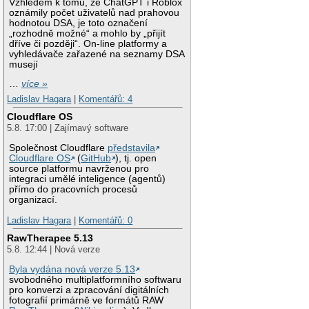
Vzhledem k tomu, že ChatGPT i Roblox
oznámily počet uživatelů nad prahovou
hodnotou DSA, je toto označení
„rozhodně možné“ a mohlo by „přijít
dříve či později“. On-line platformy a
vyhledávače zařazené na seznamy DSA
musejí
…
více »
Ladislav Hagara
|
Komentářů: 4
Cloudflare OS
5.8. 17:00 | Zajímavý software
Společnost Cloudflare
představila
Cloudflare OS
(
GitHub
), tj. open
source platformu navrženou pro
integraci umělé inteligence (agentů)
přímo do pracovních procesů
organizací.
Ladislav Hagara
|
Komentářů: 0
RawTherapee 5.13
5.8. 12:44 | Nová verze
Byla vydána nová verze 5.13
svobodného multiplatformního softwaru
pro konverzi a zpracování digitálních
fotografií primárně ve formátů RAW