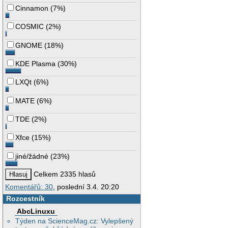
Cinnamon
(
7%
)
COSMIC
(
2%
)
GNOME
(
18%
)
KDE Plasma
(
30%
)
LXQt
(
6%
)
MATE
(
6%
)
TDE
(
2%
)
Xfce
(
15%
)
jiné/žádné
(
23%
)
Celkem 2335 hlasů
Komentářů: 30
, poslední 3.4. 20:20
Rozcestník
AbcLinuxu
Týden na ScienceMag.cz: Vylepšený