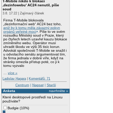
T-Mobile nikdo k blokaci
‚dezinfowebu‘ AC24 nenutil, píše
soud
3.8. 17:22 | Zajímavý článek
Firma T-Mobile blokovala
„dezinformační web“ AC24 bez toho,
aniž by k tomu měla závazný pokyn
orgánů veřejné moci
. Píše to ve svém
rozsudku Městský soud v Praze, který
po čtyřech letech uzavřel kauzu blokace
zmíněného webu. Operátor musí
uhradit škodu ve výši 35 tisíc korun.
Advokát společnosti T-Mobile se snažil i
u odvolacího senátu argumentovat tím,
že firma jednala v dobré víře, když na
stránky omezila přístup poté, co ji k
tomu vyzvalo
…
více »
Ladislav Hagara
|
Komentářů: 71
Centrum
|
Napsat
|
Starší
Anketa
navrhněte »
Které desktopové prostředí na Linuxu
používáte?
Budgie
(
10%
)