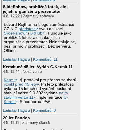
SlideRshow, prohlížeč fotek, ale i
jejich organizér a prezentátor
4.8. 12:22 | Zajímavý software
Edvard Rejthar na blogu zaměstnanců
CZ.NIC
představil
svou aplikaci
SlideRshow
(
GitHub
). Funguje jako
prohlížeč fotek, ale i jako jejich
organizér a prezentátor. Neinstaluje se,
běží přímo v prohlížeči. Bez serveru.
Offline.
Ladislav Hagara
|
Komentářů: 11
Kermit má 45 let. Vydán C-Kermit 11
4.8. 11:44 | Nová verze
Kermit
, tj. protokol pro přenos souborů,
vznikl před 45 lety
. Při této příležitosti
byla po 15 letech od vydání poslední
stabilní verze 9.0.302 vydána
nová
stabilní verze 11
implementace
C-
Kermit
. S podporou IPv6.
Ladislav Hagara
|
Komentářů: 0
20 let Pandoc
4.8. 11:11 | Zajímavý článek