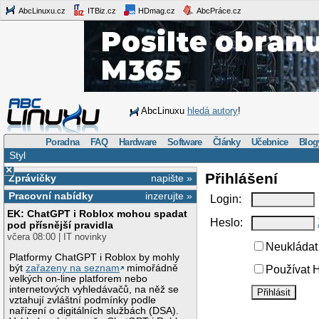
AbcLinuxu.cz
ITBiz.cz
HDmag.cz
AbcPráce.cz
AbcLinuxu
hledá autory
!
Poradna
FAQ
Hardware
Software
Články
Učebnice
Blog
Styl
×
Přihlášení
Zprávičky
napište »
Pracovní nabídky
inzerujte »
Login:
EK: ChatGPT i Roblox mohou spadat
Heslo:
pod přísnější pravidla
včera 08:00 | IT novinky
Neukládat 
Platformy ChatGPT i Roblox by mohly
být
zařazeny na seznam
mimořádně
Používat H
velkých on-line platforem nebo
internetových vyhledávačů, na něž se
vztahují zvláštní podmínky podle
nařízení o digitálních službách (DSA).