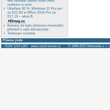
test nenašel žádný rozdíl mezi
vodíkem a antiv
Ušetřete 30 %: Windows 11 Pro jen
za €22,50 a Office 2024 Pro za
€17,15 – akce B
HDmag.cz
Kamery do bytu přinesou maximální
přehled o vaší domácnosti
Testovací novinka
Píšeme jinde
ISSN 1214-1267
www.czech-server.cz
© 1999-2015
Nitemedia s. r. 