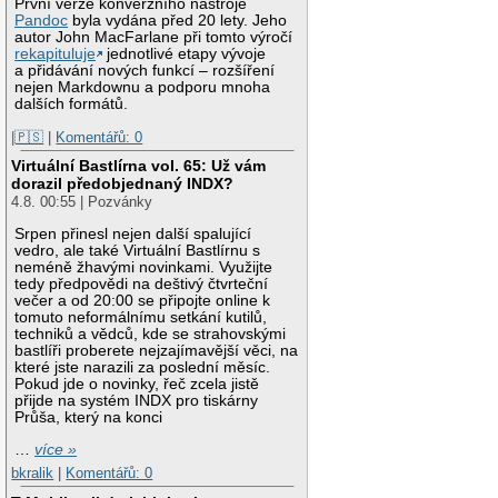
První verze konverzního nástroje
Pandoc
byla vydána před 20 lety. Jeho
autor John MacFarlane při tomto výročí
rekapituluje
jednotlivé etapy vývoje
a přidávání nových funkcí – rozšíření
nejen Markdownu a podporu mnoha
dalších formátů.
|🇵🇸
|
Komentářů: 0
Virtuální Bastlírna vol. 65: Už vám
dorazil předobjednaný INDX?
4.8. 00:55 | Pozvánky
Srpen přinesl nejen další spalující
vedro, ale také Virtuální Bastlírnu s
neméně žhavými novinkami. Využijte
tedy předpovědi na deštivý čtvrteční
večer a od 20:00 se připojte online k
tomuto neformálnímu setkání kutilů,
techniků a vědců, kde se strahovskými
bastlíři proberete nejzajímavější věci, na
které jste narazili za poslední měsíc.
Pokud jde o novinky, řeč zcela jistě
přijde na systém INDX pro tiskárny
Průša, který na konci
…
více »
bkralik
|
Komentářů: 0