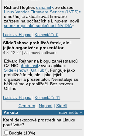
Richard Hughes
oznámil
, že službu
Linux Vendor Firmware Service (LVFS)
umožňující aktualizovat firmware
zařízení na počítačích s Linuxem, nově
sponzoruje také společnost NVIDIA
.
Ladislav Hagara
|
Komentářů: 0
SlideRshow, prohlížeč fotek, ale i
jejich organizér a prezentátor
4.8. 12:22 | Zajímavý software
Edvard Rejthar na blogu zaměstnanců
CZ.NIC
představil
svou aplikaci
SlideRshow
(
GitHub
). Funguje jako
prohlížeč fotek, ale i jako jejich
organizér a prezentátor. Neinstaluje se,
běží přímo v prohlížeči. Bez serveru.
Offline.
Ladislav Hagara
|
Komentářů: 11
Centrum
|
Napsat
|
Starší
Anketa
navrhněte »
Které desktopové prostředí na Linuxu
používáte?
Budgie
(
10%
)