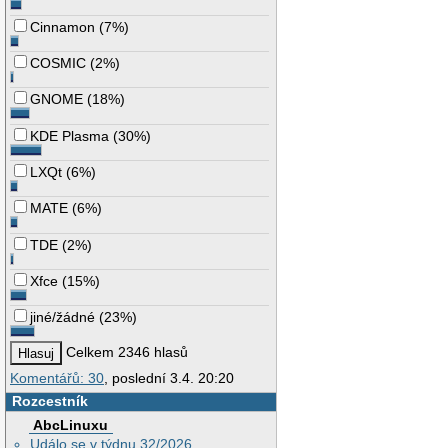
Cinnamon
(
7%
)
COSMIC
(
2%
)
GNOME
(
18%
)
KDE Plasma
(
30%
)
LXQt
(
6%
)
MATE
(
6%
)
TDE
(
2%
)
Xfce
(
15%
)
jiné/žádné
(
23%
)
Celkem 2346 hlasů
Komentářů: 30
, poslední 3.4. 20:20
Rozcestník
AbcLinuxu
Událo se v týdnu 32/2026