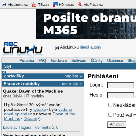
AbcLinuxu.cz
ITBiz.cz
HDmag.cz
AbcPráce.cz
AbcLinuxu
hledá autory
!
Poradna
FAQ
Hardware
Software
Články
Učebnice
Blog
Styl
×
Přihlášení
Zprávičky
napište »
Pracovní nabídky
inzerujte »
Login:
Quake: Dawn of the Machine
Heslo:
dnes 04:44 | IT novinky
U příležitosti 30. výročí vydání
Neukládat 
počítačové hry
Quake
byla
vydána
nová epizoda
s názvem
Dawn of the
Používat H
Machine
(
Steam
).
Ladislav Hagara
|
Komentářů: 0
Série bezpečnostních záplat v