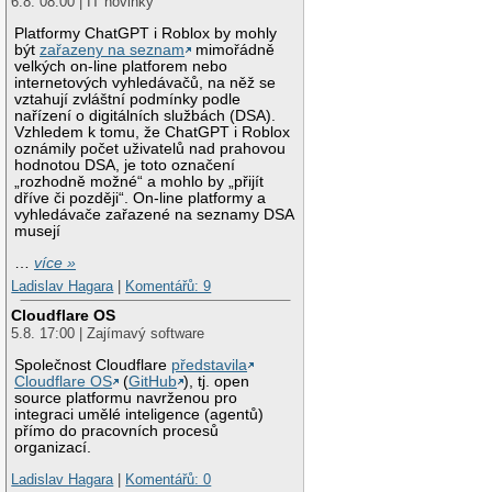
6.8. 08:00 | IT novinky
Platformy ChatGPT i Roblox by mohly
být
zařazeny na seznam
mimořádně
velkých on-line platforem nebo
internetových vyhledávačů, na něž se
vztahují zvláštní podmínky podle
nařízení o digitálních službách (DSA).
Vzhledem k tomu, že ChatGPT i Roblox
oznámily počet uživatelů nad prahovou
hodnotou DSA, je toto označení
„rozhodně možné“ a mohlo by „přijít
dříve či později“. On-line platformy a
vyhledávače zařazené na seznamy DSA
musejí
…
více »
Ladislav Hagara
|
Komentářů: 9
Cloudflare OS
5.8. 17:00 | Zajímavý software
Společnost Cloudflare
představila
Cloudflare OS
(
GitHub
), tj. open
source platformu navrženou pro
integraci umělé inteligence (agentů)
přímo do pracovních procesů
organizací.
Ladislav Hagara
|
Komentářů: 0