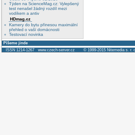
Týden na ScienceMag.cz: Vylepšený
test nenašel žádný rozdíl mezi
vodíkem a antiv
HDmag.cz
Kamery do bytu přinesou maximální
přehled o vaší domácnosti
Testovací novinka
Píšeme jinde
ISSN 1214-1267
www.czech-server.cz
© 1999-2015
Nitemedia s. r. 