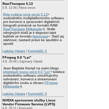
RawTherapee 5.13
5.8. 12:44 | Nová verze
Byla vydána nová verze 5.13
svobodného multiplatformního softwaru
pro konverzi a zpracování digitálních
fotografií primárně ve formátů RAW
RawTherapee
(
Wikipedie
). Vedle
zdrojových kódů je k dispozici také
balíček ve formátu
AppImage
. Stačí jej
stáhnout, nastavit právo ke spuštění a
spustit.
Ladislav Hagara
|
Komentářů: 0
FFmpeg 9.0 "Lei"
4.8. 20:44 | Zajímavý článek
Jean-Baptiste Kempf na svém blogu
představil novou verzi 9.0 "Lei"
kolekce
svobodného softwaru umožňujícího
nahrávání, konverzi a streamovaní
digitálního zvuku a obrazu
FFmpeg
(
Wikipedie
).
Ladislav Hagara
|
Komentářů: 0
NVIDIA sponzorem služby Linux
Vendor Firmware Service (LVFS)
4.8. 20:11 | Komunita