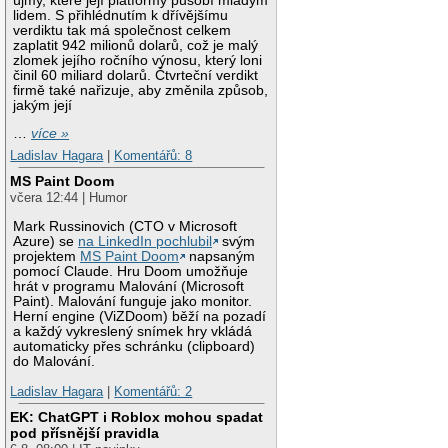
újmy, které její platformy působí mladým
lidem. S přihlédnutím k dřívějšímu
verdiktu tak má společnost celkem
zaplatit 942 milionů dolarů, což je malý
zlomek jejího ročního výnosu, který loni
činil 60 miliard dolarů. Čtvrteční verdikt
firmě také nařizuje, aby změnila způsob,
jakým její
…
více »
Ladislav Hagara
|
Komentářů: 8
MS Paint Doom
včera 12:44 | Humor
Mark Russinovich (CTO v Microsoft
Azure) se
na LinkedIn pochlubil
svým
projektem
MS Paint Doom
napsaným
pomocí Claude. Hru Doom umožňuje
hrát v programu Malování (Microsoft
Paint). Malování funguje jako monitor.
Herní engine (ViZDoom) běží na pozadí
a každý vykreslený snímek hry vkládá
automaticky přes schránku (clipboard)
do Malování.
Ladislav Hagara
|
Komentářů: 2
EK: ChatGPT i Roblox mohou spadat
pod přísnější pravidla