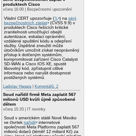
produktech Cisco
včera 16:00 | Bezpečnostní upozornění
Vládní CERT upozorňuje (
𝕏
) na
sérii
bezpečnostních záplat
(CVSS 9.9) v
produktech Cisco řešících kritické
zranitelnosti umožňující obejití
autentizace, eskalaci oprávnění,
vzdálené spuštění kódu a odepření
služby. Úspěšné zneužití může
útočníkům umožnit získat neoprávněný
přístup k dotčeným systémům,
kompromitovat zařízení Cisco Catalyst
SD-WAN a Cisco IOS XE, spustit
libovolný kód, zpřístupnit citlivé
informace nebo narušit dostupnost
postižených systémů.
Ladislav Hagara
|
Komentářů: 2
Soud nařídil firmě Meta zaplatit 567
milionů USD kvůli újmě způsobené
dětem
včera 15:33 | IT novinky
Soud v americkém státě Nové Mexiko
ve čtvrtek
nařídil
internetové
společnosti Meta Platforms zaplatit 567
milionů dolarů (téměř 12 miliard Kč) za