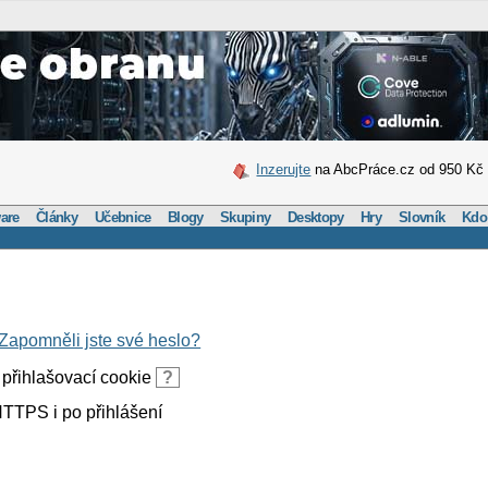
Inzerujte
na AbcPráce.cz od 950 Kč
are
Články
Učebnice
Blogy
Skupiny
Desktopy
Hry
Slovník
Kdo
Zapomněli jste své heslo?
přihlašovací cookie
?
TTPS i po přihlášení