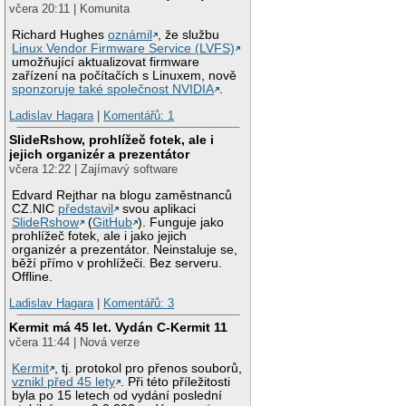
včera 20:11 | Komunita
Richard Hughes
oznámil
, že službu
Linux Vendor Firmware Service (LVFS)
umožňující aktualizovat firmware
zařízení na počítačích s Linuxem, nově
sponzoruje také společnost NVIDIA
.
Ladislav Hagara
|
Komentářů: 1
SlideRshow, prohlížeč fotek, ale i
jejich organizér a prezentátor
včera 12:22 | Zajímavý software
Edvard Rejthar na blogu zaměstnanců
CZ.NIC
představil
svou aplikaci
SlideRshow
(
GitHub
). Funguje jako
prohlížeč fotek, ale i jako jejich
organizér a prezentátor. Neinstaluje se,
běží přímo v prohlížeči. Bez serveru.
Offline.
Ladislav Hagara
|
Komentářů: 3
Kermit má 45 let. Vydán C-Kermit 11
včera 11:44 | Nová verze
Kermit
, tj. protokol pro přenos souborů,
vznikl před 45 lety
. Při této příležitosti
byla po 15 letech od vydání poslední