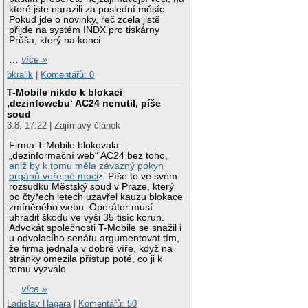
které jste narazili za poslední měsíc.
Pokud jde o novinky, řeč zcela jistě
přijde na systém INDX pro tiskárny
Průša, který na konci
…
více »
bkralik
|
Komentářů: 0
T-Mobile nikdo k blokaci
‚dezinfowebu‘ AC24 nenutil, píše
soud
3.8. 17:22 | Zajímavý článek
Firma T-Mobile blokovala
„dezinformační web“ AC24 bez toho,
aniž by k tomu měla závazný pokyn
orgánů veřejné moci
. Píše to ve svém
rozsudku Městský soud v Praze, který
po čtyřech letech uzavřel kauzu blokace
zmíněného webu. Operátor musí
uhradit škodu ve výši 35 tisíc korun.
Advokát společnosti T-Mobile se snažil i
u odvolacího senátu argumentovat tím,
že firma jednala v dobré víře, když na
stránky omezila přístup poté, co ji k
tomu vyzvalo
…
více »
Ladislav Hagara
|
Komentářů: 50