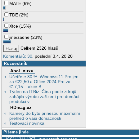
MATE
(
6%
)
TDE
(
2%
)
Xfce
(
15%
)
jiné/žádné
(
23%
)
Celkem 2326 hlasů
Komentářů: 30
, poslední 3.4. 20:20
Rozcestník
AbcLinuxu
Ušetřete 30 %: Windows 11 Pro jen
za €22,50 a Office 2024 Pro za
€17,15 – akce B
Týden na ITBiz: Čína podle zdrojů
zahájila výrobu zařízení pro domácí
produkci v
HDmag.cz
Kamery do bytu přinesou maximální
přehled o vaší domácnosti
Testovací novinka
Píšeme jinde