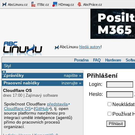
AbcLinuxu.cz
ITBiz.cz
HDmag.cz
AbcPráce.cz
AbcLinuxu
hledá autory
!
Poradna
FAQ
Hardware
Softw
Styl
×
Přihlášení
Zprávičky
napište »
Pracovní nabídky
inzerujte »
Login:
Cloudflare OS
Heslo:
dnes 17:00 | Zajímavý software
Společnost Cloudflare
představila
Neukládat 
Cloudflare OS
(
GitHub
), tj. open
source platformu navrženou pro
Používat H
integraci umělé inteligence (agentů)
přímo do pracovních procesů
organizací.