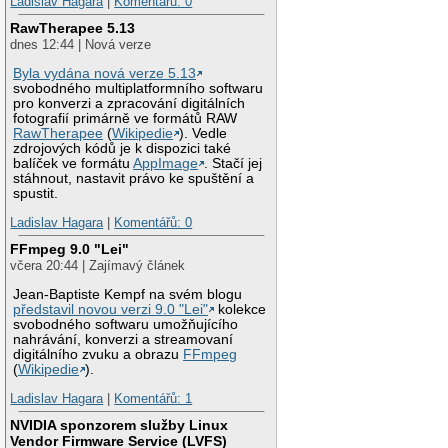
Ladislav Hagara
|
Komentářů: 0
RawTherapee 5.13
dnes 12:44 | Nová verze
Byla vydána nová verze 5.13
svobodného multiplatformního softwaru
pro konverzi a zpracování digitálních
fotografií primárně ve formátů RAW
RawTherapee
(
Wikipedie
). Vedle
zdrojových kódů je k dispozici také
balíček ve formátu
AppImage
. Stačí jej
stáhnout, nastavit právo ke spuštění a
spustit.
Ladislav Hagara
|
Komentářů: 0
FFmpeg 9.0 "Lei"
včera 20:44 | Zajímavý článek
Jean-Baptiste Kempf na svém blogu
představil novou verzi 9.0 "Lei"
kolekce
svobodného softwaru umožňujícího
nahrávání, konverzi a streamovaní
digitálního zvuku a obrazu
FFmpeg
(
Wikipedie
).
Ladislav Hagara
|
Komentářů: 1
NVIDIA sponzorem služby Linux
Vendor Firmware Service (LVFS)