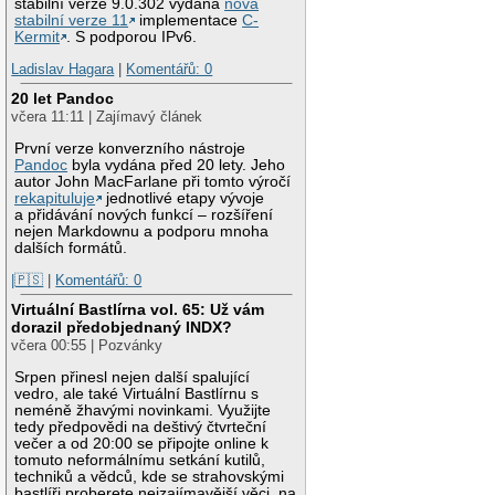
stabilní verze 9.0.302 vydána
nová
stabilní verze 11
implementace
C-
Kermit
. S podporou IPv6.
Ladislav Hagara
|
Komentářů: 0
20 let Pandoc
včera 11:11 | Zajímavý článek
První verze konverzního nástroje
Pandoc
byla vydána před 20 lety. Jeho
autor John MacFarlane při tomto výročí
rekapituluje
jednotlivé etapy vývoje
a přidávání nových funkcí – rozšíření
nejen Markdownu a podporu mnoha
dalších formátů.
|🇵🇸
|
Komentářů: 0
Virtuální Bastlírna vol. 65: Už vám
dorazil předobjednaný INDX?
včera 00:55 | Pozvánky
Srpen přinesl nejen další spalující
vedro, ale také Virtuální Bastlírnu s
neméně žhavými novinkami. Využijte
tedy předpovědi na deštivý čtvrteční
večer a od 20:00 se připojte online k
tomuto neformálnímu setkání kutilů,
techniků a vědců, kde se strahovskými
bastlíři proberete nejzajímavější věci, na