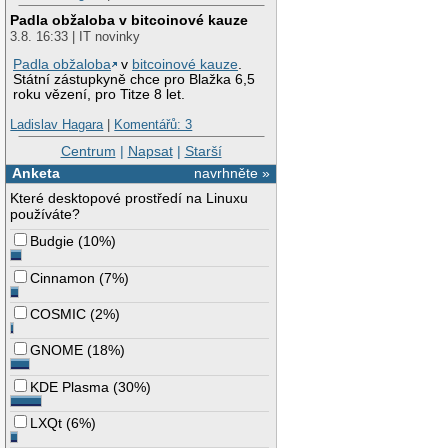
Padla obžaloba v bitcoinové kauze
3.8. 16:33 | IT novinky
Padla obžaloba
v
bitcoinové kauze
.
Státní zástupkyně chce pro Blažka 6,5
roku vězení, pro Titze 8 let.
Ladislav Hagara
|
Komentářů: 3
Centrum
|
Napsat
|
Starší
Anketa
navrhněte »
Které desktopové prostředí na Linuxu
používáte?
Budgie
(
10%
)
Cinnamon
(
7%
)
COSMIC
(
2%
)
GNOME
(
18%
)
KDE Plasma
(
30%
)
LXQt
(
6%
)