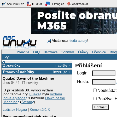
AbcLinuxu.cz
ITBiz.cz
HDmag.cz
AbcPráce.cz
AbcLinuxu
hledá autory
!
Poradna
FAQ
Hardware
Software
Články
Učebnice
Blog
Styl
×
Přihlášení
Zprávičky
napište »
Pracovní nabídky
inzerujte »
Login:
Quake: Dawn of the Machine
Heslo:
dnes 04:44 | IT novinky
U příležitosti 30. výročí vydání
Neukládat 
počítačové hry
Quake
byla
vydána
nová epizoda
s názvem
Dawn of the
Používat H
Machine
(
Steam
).
Ladislav Hagara
|
Komentářů: 0
Série bezpečnostních záplat v