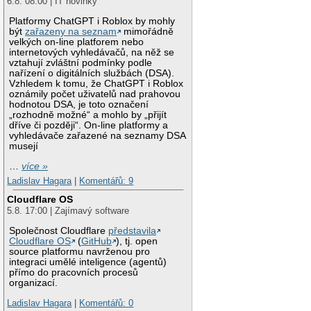
6.8. 08:00 | IT novinky
Platformy ChatGPT i Roblox by mohly
být
zařazeny na seznam
mimořádně
velkých on-line platforem nebo
internetových vyhledávačů, na něž se
vztahují zvláštní podmínky podle
nařízení o digitálních službách (DSA).
Vzhledem k tomu, že ChatGPT i Roblox
oznámily počet uživatelů nad prahovou
hodnotou DSA, je toto označení
„rozhodně možné“ a mohlo by „přijít
dříve či později“. On-line platformy a
vyhledávače zařazené na seznamy DSA
musejí
…
více »
Ladislav Hagara
|
Komentářů: 9
Cloudflare OS
5.8. 17:00 | Zajímavý software
Společnost Cloudflare
představila
Cloudflare OS
(
GitHub
), tj. open
source platformu navrženou pro
integraci umělé inteligence (agentů)
přímo do pracovních procesů
organizací.
Ladislav Hagara
|
Komentářů: 0