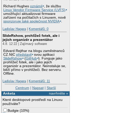
Richard Hughes
oznámil
, že službu
Linux Vendor Firmware Service (LVFS)
umožňující aktualizovat firmware
zařízení na počítačích s Linuxem, nově
sponzoruje také společnost NVIDIA
.
Ladislav Hagara
|
Komentářů: 0
SlideRshow, prohlížeč fotek, ale i
jejich organizér a prezentátor
4.8. 12:22 | Zajímavý software
Edvard Rejthar na blogu zaměstnanců
CZ.NIC
představil
svou aplikaci
SlideRshow
(
GitHub
). Funguje jako
prohlížeč fotek, ale i jako jejich
organizér a prezentátor. Neinstaluje se,
běží přímo v prohlížeči. Bez serveru.
Offline.
Ladislav Hagara
|
Komentářů: 11
Centrum
|
Napsat
|
Starší
Anketa
navrhněte »
Které desktopové prostředí na Linuxu
používáte?
Budgie
(
10%
)