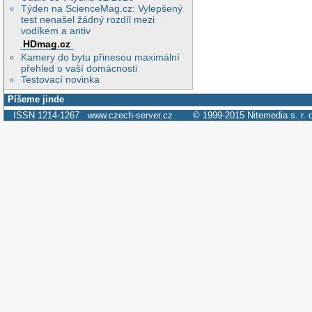
Týden na ScienceMag.cz: Vylepšený
test nenašel žádný rozdíl mezi
vodíkem a antiv
HDmag.cz
Kamery do bytu přinesou maximální
přehled o vaší domácnosti
Testovací novinka
Píšeme jinde
ISSN 1214-1267
www.czech-server.cz
© 1999-2015
Nitemedia s. r. 