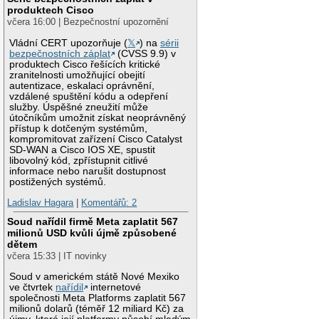
produktech Cisco
včera 16:00 | Bezpečnostní upozornění
Vládní CERT upozorňuje (
𝕏
) na
sérii
bezpečnostních záplat
(CVSS 9.9) v
produktech Cisco řešících kritické
zranitelnosti umožňující obejití
autentizace, eskalaci oprávnění,
vzdálené spuštění kódu a odepření
služby. Úspěšné zneužití může
útočníkům umožnit získat neoprávněný
přístup k dotčeným systémům,
kompromitovat zařízení Cisco Catalyst
SD-WAN a Cisco IOS XE, spustit
libovolný kód, zpřístupnit citlivé
informace nebo narušit dostupnost
postižených systémů.
Ladislav Hagara
|
Komentářů: 2
Soud nařídil firmě Meta zaplatit 567
milionů USD kvůli újmě způsobené
dětem
včera 15:33 | IT novinky
Soud v americkém státě Nové Mexiko
ve čtvrtek
nařídil
internetové
společnosti Meta Platforms zaplatit 567
milionů dolarů (téměř 12 miliard Kč) za