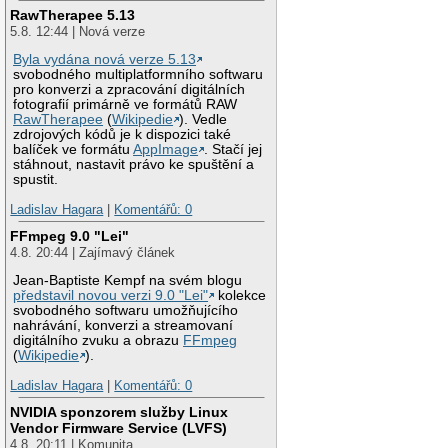
RawTherapee 5.13
5.8. 12:44 | Nová verze
Byla vydána nová verze 5.13
svobodného multiplatformního softwaru
pro konverzi a zpracování digitálních
fotografií primárně ve formátů RAW
RawTherapee
(
Wikipedie
). Vedle
zdrojových kódů je k dispozici také
balíček ve formátu
AppImage
. Stačí jej
stáhnout, nastavit právo ke spuštění a
spustit.
Ladislav Hagara
|
Komentářů: 0
FFmpeg 9.0 "Lei"
4.8. 20:44 | Zajímavý článek
Jean-Baptiste Kempf na svém blogu
představil novou verzi 9.0 "Lei"
kolekce
svobodného softwaru umožňujícího
nahrávání, konverzi a streamovaní
digitálního zvuku a obrazu
FFmpeg
(
Wikipedie
).
Ladislav Hagara
|
Komentářů: 0
NVIDIA sponzorem služby Linux
Vendor Firmware Service (LVFS)
4.8. 20:11 | Komunita