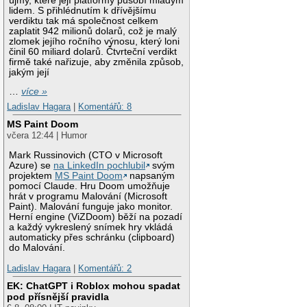
újmy, které její platformy působí mladým
lidem. S přihlédnutím k dřívějšímu
verdiktu tak má společnost celkem
zaplatit 942 milionů dolarů, což je malý
zlomek jejího ročního výnosu, který loni
činil 60 miliard dolarů. Čtvrteční verdikt
firmě také nařizuje, aby změnila způsob,
jakým její
…
více »
Ladislav Hagara
|
Komentářů: 8
MS Paint Doom
včera 12:44 | Humor
Mark Russinovich (CTO v Microsoft
Azure) se
na LinkedIn pochlubil
svým
projektem
MS Paint Doom
napsaným
pomocí Claude. Hru Doom umožňuje
hrát v programu Malování (Microsoft
Paint). Malování funguje jako monitor.
Herní engine (ViZDoom) běží na pozadí
a každý vykreslený snímek hry vkládá
automaticky přes schránku (clipboard)
do Malování.
Ladislav Hagara
|
Komentářů: 2
EK: ChatGPT i Roblox mohou spadat
pod přísnější pravidla