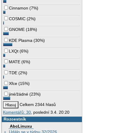
Cinnamon
(
7%
)
COSMIC
(
2%
)
GNOME
(
18%
)
KDE Plasma
(
30%
)
LXQt
(
6%
)
MATE
(
6%
)
TDE
(
2%
)
Xfce
(
15%
)
jiné/žádné
(
23%
)
Celkem 2344 hlasů
Komentářů: 30
, poslední 3.4. 20:20
Rozcestník
AbcLinuxu
Událo se v týdnu 32/2026