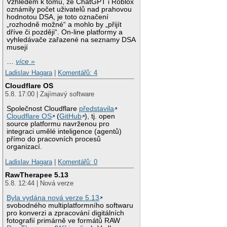
Vzhledem k tomu, že ChatGPT i Roblox
oznámily počet uživatelů nad prahovou
hodnotou DSA, je toto označení
„rozhodně možné“ a mohlo by „přijít
dříve či později“. On-line platformy a
vyhledávače zařazené na seznamy DSA
musejí
…
více »
Ladislav Hagara
|
Komentářů: 4
Cloudflare OS
5.8. 17:00 | Zajímavý software
Společnost Cloudflare
představila
Cloudflare OS
(
GitHub
), tj. open
source platformu navrženou pro
integraci umělé inteligence (agentů)
přímo do pracovních procesů
organizací.
Ladislav Hagara
|
Komentářů: 0
RawTherapee 5.13
5.8. 12:44 | Nová verze
Byla vydána nová verze 5.13
svobodného multiplatformního softwaru
pro konverzi a zpracování digitálních
fotografií primárně ve formátů RAW