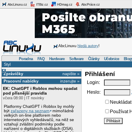
AbcLinuxu.cz
ITBiz.cz
HDmag.cz
AbcPráce.cz
AbcLinuxu
hledá autory
!
Poradna
FAQ
Hardware
Software
Články
Učebnice
Blog
Styl
×
Přihlášení
Zprávičky
napište »
Pracovní nabídky
inzerujte »
Login:
EK: ChatGPT i Roblox mohou spadat
Heslo:
pod přísnější pravidla
včera 08:00 | IT novinky
Neukládat 
Platformy ChatGPT i Roblox by mohly
být
zařazeny na seznam
mimořádně
Používat H
velkých on-line platforem nebo
internetových vyhledávačů, na něž se
vztahují zvláštní podmínky podle
nařízení o digitálních službách (DSA).