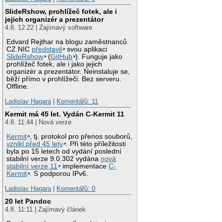
SlideRshow, prohlížeč fotek, ale i
jejich organizér a prezentátor
4.8. 12:22 | Zajímavý software
Edvard Rejthar na blogu zaměstnanců
CZ.NIC
představil
svou aplikaci
SlideRshow
(
GitHub
). Funguje jako
prohlížeč fotek, ale i jako jejich
organizér a prezentátor. Neinstaluje se,
běží přímo v prohlížeči. Bez serveru.
Offline.
Ladislav Hagara
|
Komentářů: 11
Kermit má 45 let. Vydán C-Kermit 11
4.8. 11:44 | Nová verze
Kermit
, tj. protokol pro přenos souborů,
vznikl před 45 lety
. Při této příležitosti
byla po 15 letech od vydání poslední
stabilní verze 9.0.302 vydána
nová
stabilní verze 11
implementace
C-
Kermit
. S podporou IPv6.
Ladislav Hagara
|
Komentářů: 0
20 let Pandoc
4.8. 11:11 | Zajímavý článek