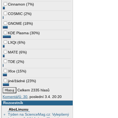
Cinnamon
(
7%
)
COSMIC
(
2%
)
GNOME
(
18%
)
KDE Plasma
(
30%
)
LXQt
(
6%
)
MATE
(
6%
)
TDE
(
2%
)
Xfce
(
15%
)
jiné/žádné
(
23%
)
Celkem 2335 hlasů
Komentářů: 30
, poslední 3.4. 20:20
Rozcestník
AbcLinuxu
Týden na ScienceMag.cz: Vylepšený