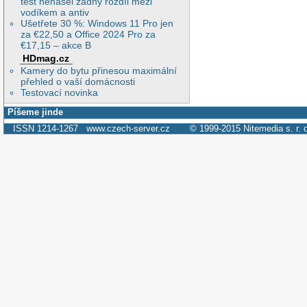
test nenašel žádný rozdíl mezi
vodíkem a antiv
Ušetřete 30 %: Windows 11 Pro jen
za €22,50 a Office 2024 Pro za
€17,15 – akce B
HDmag.cz
Kamery do bytu přinesou maximální
přehled o vaší domácnosti
Testovací novinka
Píšeme jinde
ISSN 1214-1267
www.czech-server.cz
© 1999-2015
Nitemedia s. r. 