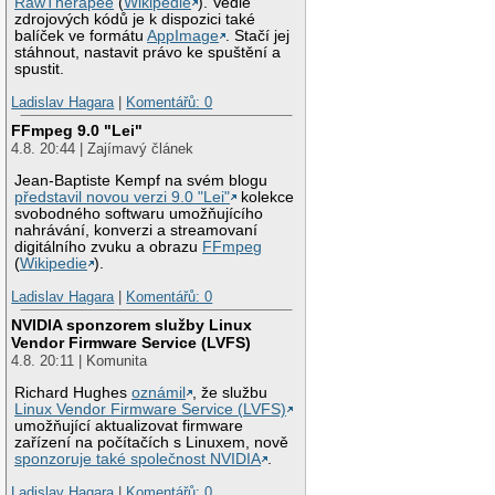
RawTherapee
(
Wikipedie
). Vedle
zdrojových kódů je k dispozici také
balíček ve formátu
AppImage
. Stačí jej
stáhnout, nastavit právo ke spuštění a
spustit.
Ladislav Hagara
|
Komentářů: 0
FFmpeg 9.0 "Lei"
4.8. 20:44 | Zajímavý článek
Jean-Baptiste Kempf na svém blogu
představil novou verzi 9.0 "Lei"
kolekce
svobodného softwaru umožňujícího
nahrávání, konverzi a streamovaní
digitálního zvuku a obrazu
FFmpeg
(
Wikipedie
).
Ladislav Hagara
|
Komentářů: 0
NVIDIA sponzorem služby Linux
Vendor Firmware Service (LVFS)
4.8. 20:11 | Komunita
Richard Hughes
oznámil
, že službu
Linux Vendor Firmware Service (LVFS)
umožňující aktualizovat firmware
zařízení na počítačích s Linuxem, nově
sponzoruje také společnost NVIDIA
.
Ladislav Hagara
|
Komentářů: 0