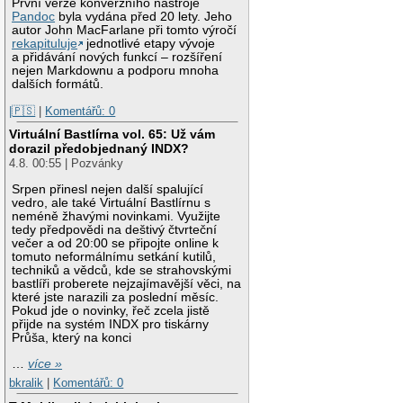
První verze konverzního nástroje
Pandoc
byla vydána před 20 lety. Jeho
autor John MacFarlane při tomto výročí
rekapituluje
jednotlivé etapy vývoje
a přidávání nových funkcí – rozšíření
nejen Markdownu a podporu mnoha
dalších formátů.
|🇵🇸
|
Komentářů: 0
Virtuální Bastlírna vol. 65: Už vám
dorazil předobjednaný INDX?
4.8. 00:55 | Pozvánky
Srpen přinesl nejen další spalující
vedro, ale také Virtuální Bastlírnu s
neméně žhavými novinkami. Využijte
tedy předpovědi na deštivý čtvrteční
večer a od 20:00 se připojte online k
tomuto neformálnímu setkání kutilů,
techniků a vědců, kde se strahovskými
bastlíři proberete nejzajímavější věci, na
které jste narazili za poslední měsíc.
Pokud jde o novinky, řeč zcela jistě
přijde na systém INDX pro tiskárny
Průša, který na konci
…
více »
bkralik
|
Komentářů: 0