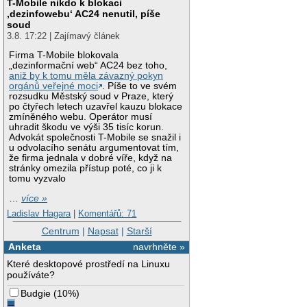
T-Mobile nikdo k blokaci
‚dezinfowebu‘ AC24 nenutil, píše
soud
3.8. 17:22 | Zajímavý článek
Firma T-Mobile blokovala
„dezinformační web“ AC24 bez toho,
aniž by k tomu měla závazný pokyn
orgánů veřejné moci
. Píše to ve svém
rozsudku Městský soud v Praze, který
po čtyřech letech uzavřel kauzu blokace
zmíněného webu. Operátor musí
uhradit škodu ve výši 35 tisíc korun.
Advokát společnosti T-Mobile se snažil i
u odvolacího senátu argumentovat tím,
že firma jednala v dobré víře, když na
stránky omezila přístup poté, co ji k
tomu vyzvalo
…
více »
Ladislav Hagara
|
Komentářů: 71
Centrum
|
Napsat
|
Starší
Anketa
navrhněte »
Které desktopové prostředí na Linuxu
používáte?
Budgie
(
10%
)