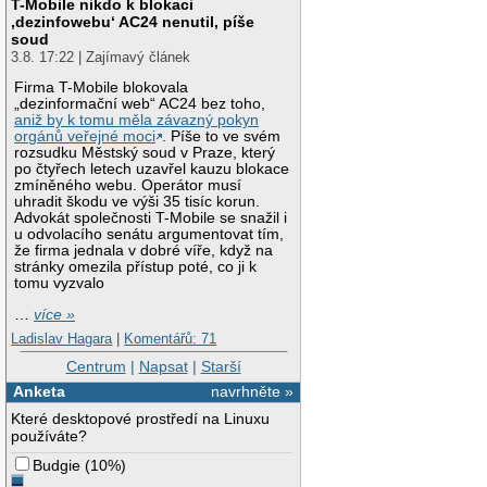
T-Mobile nikdo k blokaci
‚dezinfowebu‘ AC24 nenutil, píše
soud
3.8. 17:22 | Zajímavý článek
Firma T-Mobile blokovala
„dezinformační web“ AC24 bez toho,
aniž by k tomu měla závazný pokyn
orgánů veřejné moci
. Píše to ve svém
rozsudku Městský soud v Praze, který
po čtyřech letech uzavřel kauzu blokace
zmíněného webu. Operátor musí
uhradit škodu ve výši 35 tisíc korun.
Advokát společnosti T-Mobile se snažil i
u odvolacího senátu argumentovat tím,
že firma jednala v dobré víře, když na
stránky omezila přístup poté, co ji k
tomu vyzvalo
…
více »
Ladislav Hagara
|
Komentářů: 71
Centrum
|
Napsat
|
Starší
Anketa
navrhněte »
Které desktopové prostředí na Linuxu
používáte?
Budgie
(
10%
)