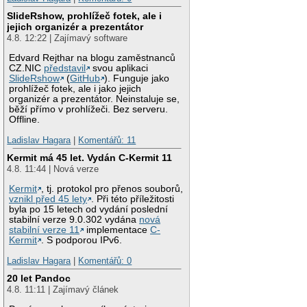
SlideRshow, prohlížeč fotek, ale i
jejich organizér a prezentátor
4.8. 12:22 | Zajímavý software
Edvard Rejthar na blogu zaměstnanců
CZ.NIC
představil
svou aplikaci
SlideRshow
(
GitHub
). Funguje jako
prohlížeč fotek, ale i jako jejich
organizér a prezentátor. Neinstaluje se,
běží přímo v prohlížeči. Bez serveru.
Offline.
Ladislav Hagara
|
Komentářů: 11
Kermit má 45 let. Vydán C-Kermit 11
4.8. 11:44 | Nová verze
Kermit
, tj. protokol pro přenos souborů,
vznikl před 45 lety
. Při této příležitosti
byla po 15 letech od vydání poslední
stabilní verze 9.0.302 vydána
nová
stabilní verze 11
implementace
C-
Kermit
. S podporou IPv6.
Ladislav Hagara
|
Komentářů: 0
20 let Pandoc
4.8. 11:11 | Zajímavý článek