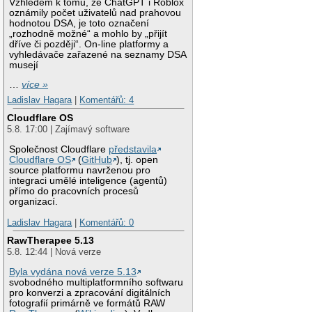
Vzhledem k tomu, že ChatGPT i Roblox
oznámily počet uživatelů nad prahovou
hodnotou DSA, je toto označení
„rozhodně možné“ a mohlo by „přijít
dříve či později“. On-line platformy a
vyhledávače zařazené na seznamy DSA
musejí
…
více »
Ladislav Hagara
|
Komentářů: 4
Cloudflare OS
5.8. 17:00 | Zajímavý software
Společnost Cloudflare
představila
Cloudflare OS
(
GitHub
), tj. open
source platformu navrženou pro
integraci umělé inteligence (agentů)
přímo do pracovních procesů
organizací.
Ladislav Hagara
|
Komentářů: 0
RawTherapee 5.13
5.8. 12:44 | Nová verze
Byla vydána nová verze 5.13
svobodného multiplatformního softwaru
pro konverzi a zpracování digitálních
fotografií primárně ve formátů RAW