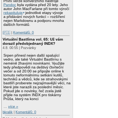
První verze konverzního nástroje
Pandoc
byla vydána před 20 lety. Jeho
autor John MacFarlane při tomto výročí
rekapituluje
jednotlivé etapy vývoje
a přidávání nových funkcí – rozšíření
nejen Markdownu a podporu mnoha
dalších formátů.
|🇵🇸
|
Komentářů: 0
Virtuální Bastlírna vol. 65: Už vám
dorazil předobjednaný INDX?
4.8. 00:55 | Pozvánky
Srpen přinesl nejen další spalující
vedro, ale také Virtuální Bastlírnu s
neméně žhavými novinkami. Využijte
tedy předpovědi na deštivý čtvrteční
večer a od 20:00 se připojte online k
tomuto neformálnímu setkání kutilů,
techniků a vědců, kde se strahovskými
bastlíři proberete nejzajímavější věci, na
které jste narazili za poslední měsíc.
Pokud jde o novinky, řeč zcela jistě
přijde na systém INDX pro tiskárny
Průša, který na konci
…
více »
bkralik
|
Komentářů: 0