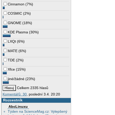
Cinnamon
(
7%
)
COSMIC
(
2%
)
GNOME
(
18%
)
KDE Plasma
(
30%
)
LXQt
(
6%
)
MATE
(
6%
)
TDE
(
2%
)
Xfce
(
15%
)
jiné/žádné
(
23%
)
Celkem 2335 hlasů
Komentářů: 30
, poslední 3.4. 20:20
Rozcestník
AbcLinuxu
Týden na ScienceMag.cz: Vylepšený