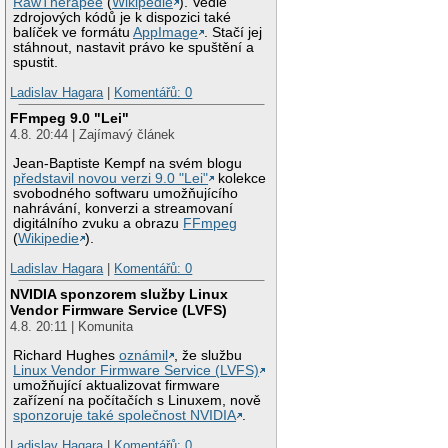
RawTherapee
(
Wikipedie
). Vedle
zdrojových kódů je k dispozici také
balíček ve formátu
AppImage
. Stačí jej
stáhnout, nastavit právo ke spuštění a
spustit.
Ladislav Hagara
|
Komentářů: 0
FFmpeg 9.0 "Lei"
4.8. 20:44 | Zajímavý článek
Jean-Baptiste Kempf na svém blogu
představil novou verzi 9.0 "Lei"
kolekce
svobodného softwaru umožňujícího
nahrávání, konverzi a streamovaní
digitálního zvuku a obrazu
FFmpeg
(
Wikipedie
).
Ladislav Hagara
|
Komentářů: 0
NVIDIA sponzorem služby Linux
Vendor Firmware Service (LVFS)
4.8. 20:11 | Komunita
Richard Hughes
oznámil
, že službu
Linux Vendor Firmware Service (LVFS)
umožňující aktualizovat firmware
zařízení na počítačích s Linuxem, nově
sponzoruje také společnost NVIDIA
.
Ladislav Hagara
|
Komentářů: 0