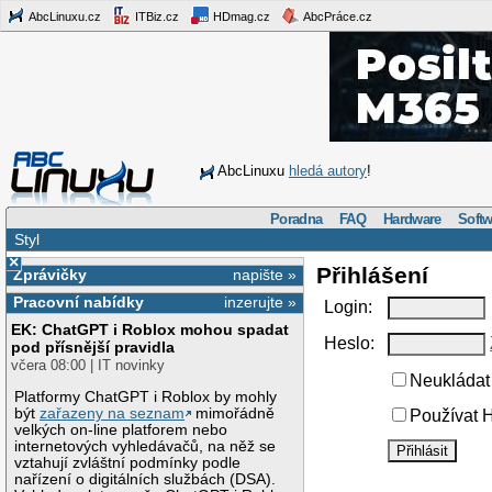
AbcLinuxu.cz
ITBiz.cz
HDmag.cz
AbcPráce.cz
AbcLinuxu
hledá autory
!
Poradna
FAQ
Hardware
Softw
Styl
×
Přihlášení
Zprávičky
napište »
Pracovní nabídky
inzerujte »
Login:
EK: ChatGPT i Roblox mohou spadat
Heslo:
pod přísnější pravidla
včera 08:00 | IT novinky
Neukládat 
Platformy ChatGPT i Roblox by mohly
být
zařazeny na seznam
mimořádně
Používat H
velkých on-line platforem nebo
internetových vyhledávačů, na něž se
vztahují zvláštní podmínky podle
nařízení o digitálních službách (DSA).