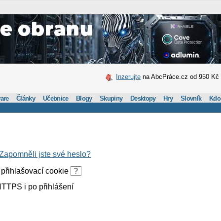
Inzerujte
na AbcPráce.cz od 950 Kč
are
Články
Učebnice
Blogy
Skupiny
Desktopy
Hry
Slovník
Kdo
Zapomněli jste své heslo?
přihlašovací cookie
?
TTPS i po přihlášení