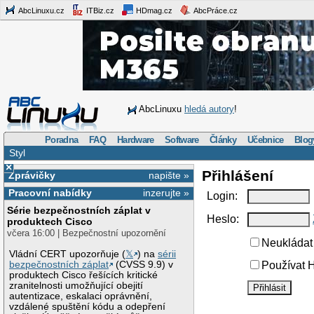
AbcLinuxu.cz
ITBiz.cz
HDmag.cz
AbcPráce.cz
AbcLinuxu
hledá autory
!
Poradna
FAQ
Hardware
Software
Články
Učebnice
Blog
Styl
×
Přihlášení
Zprávičky
napište »
Pracovní nabídky
inzerujte »
Login:
Série bezpečnostních záplat v
Heslo:
produktech Cisco
včera 16:00 | Bezpečnostní upozornění
Neukládat 
Vládní CERT upozorňuje (
𝕏
) na
sérii
bezpečnostních záplat
(CVSS 9.9) v
Používat H
produktech Cisco řešících kritické
zranitelnosti umožňující obejití
autentizace, eskalaci oprávnění,
vzdálené spuštění kódu a odepření