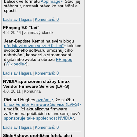
balíček ve formátu
AppImage
. Stačí jej
stáhnout, nastavit právo ke spuštění a
spustit.
Ladislav Hagara
|
Komentářů: 0
FFmpeg 9.0 "Lei"
4.8. 20:44 | Zajímavý článek
Jean-Baptiste Kempf na svém blogu
představil novou verzi 9.0 "Lei"
kolekce
svobodného softwaru umožňujícího
nahrávání, konverzi a streamovaní
digitálního zvuku a obrazu
FFmpeg
(
Wikipedie
).
Ladislav Hagara
|
Komentářů: 0
NVIDIA sponzorem služby Linux
Vendor Firmware Service (LVFS)
4.8. 20:11 | Komunita
Richard Hughes
oznámil
, že službu
Linux Vendor Firmware Service (LVFS)
umožňující aktualizovat firmware
zařízení na počítačích s Linuxem, nově
sponzoruje také společnost NVIDIA
.
Ladislav Hagara
|
Komentářů: 0
SlideRshow, prohlížeč fotek, ale i