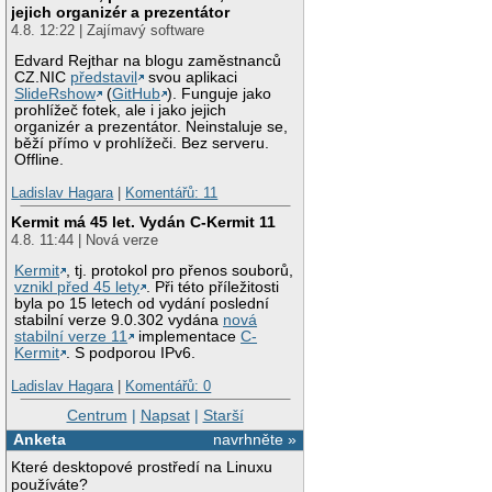
jejich organizér a prezentátor
4.8. 12:22 | Zajímavý software
Edvard Rejthar na blogu zaměstnanců
CZ.NIC
představil
svou aplikaci
SlideRshow
(
GitHub
). Funguje jako
prohlížeč fotek, ale i jako jejich
organizér a prezentátor. Neinstaluje se,
běží přímo v prohlížeči. Bez serveru.
Offline.
Ladislav Hagara
|
Komentářů: 11
Kermit má 45 let. Vydán C-Kermit 11
4.8. 11:44 | Nová verze
Kermit
, tj. protokol pro přenos souborů,
vznikl před 45 lety
. Při této příležitosti
byla po 15 letech od vydání poslední
stabilní verze 9.0.302 vydána
nová
stabilní verze 11
implementace
C-
Kermit
. S podporou IPv6.
Ladislav Hagara
|
Komentářů: 0
Centrum
|
Napsat
|
Starší
Anketa
navrhněte »
Které desktopové prostředí na Linuxu
používáte?