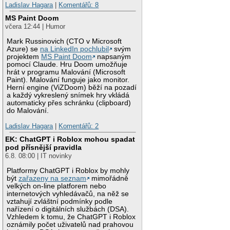
Ladislav Hagara
|
Komentářů: 8
MS Paint Doom
včera 12:44 | Humor
Mark Russinovich (CTO v Microsoft
Azure) se
na LinkedIn pochlubil
svým
projektem
MS Paint Doom
napsaným
pomocí Claude. Hru Doom umožňuje
hrát v programu Malování (Microsoft
Paint). Malování funguje jako monitor.
Herní engine (ViZDoom) běží na pozadí
a každý vykreslený snímek hry vkládá
automaticky přes schránku (clipboard)
do Malování.
Ladislav Hagara
|
Komentářů: 2
EK: ChatGPT i Roblox mohou spadat
pod přísnější pravidla
6.8. 08:00 | IT novinky
Platformy ChatGPT i Roblox by mohly
být
zařazeny na seznam
mimořádně
velkých on-line platforem nebo
internetových vyhledávačů, na něž se
vztahují zvláštní podmínky podle
nařízení o digitálních službách (DSA).
Vzhledem k tomu, že ChatGPT i Roblox
oznámily počet uživatelů nad prahovou