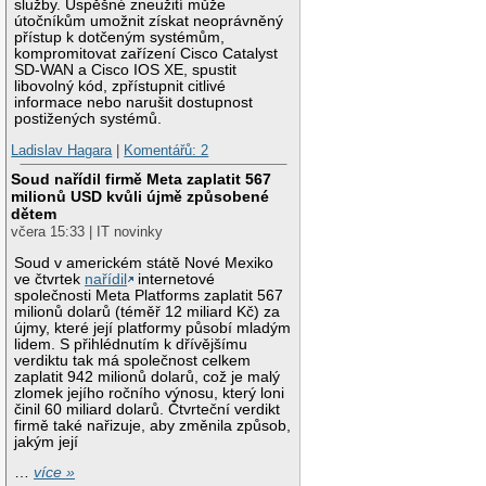
služby. Úspěšné zneužití může
útočníkům umožnit získat neoprávněný
přístup k dotčeným systémům,
kompromitovat zařízení Cisco Catalyst
SD-WAN a Cisco IOS XE, spustit
libovolný kód, zpřístupnit citlivé
informace nebo narušit dostupnost
postižených systémů.
Ladislav Hagara
|
Komentářů: 2
Soud nařídil firmě Meta zaplatit 567
milionů USD kvůli újmě způsobené
dětem
včera 15:33 | IT novinky
Soud v americkém státě Nové Mexiko
ve čtvrtek
nařídil
internetové
společnosti Meta Platforms zaplatit 567
milionů dolarů (téměř 12 miliard Kč) za
újmy, které její platformy působí mladým
lidem. S přihlédnutím k dřívějšímu
verdiktu tak má společnost celkem
zaplatit 942 milionů dolarů, což je malý
zlomek jejího ročního výnosu, který loni
činil 60 miliard dolarů. Čtvrteční verdikt
firmě také nařizuje, aby změnila způsob,
jakým její
…
více »