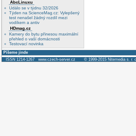
AbcLinuxu
Událo se v týdnu 32/2026
Týden na ScienceMag.cz: Vylepšený
test nenašel žádný rozdíl mezi
vodíkem a antiv
HDmag.cz
Kamery do bytu přinesou maximální
přehled o vaší domácnosti
Testovací novinka
Píšeme jinde
ISSN 1214-1267
www.czech-server.cz
© 1999-2015
Nitemedia s. r. 