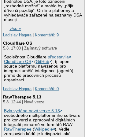
hodnotou DSA, je toto označení
„rozhodně možné“ a mohlo by „přijít
dříve či později“. On-line platformy a
vyhledávače zařazené na seznamy DSA
musejí
…
více »
Ladislav Hagara
|
Komentářů: 9
Cloudflare OS
5.8. 17:00 | Zajímavý software
Společnost Cloudflare
představila
Cloudflare OS
(
GitHub
), tj. open
source platformu navrženou pro
integraci umělé inteligence (agentů)
přímo do pracovních procesů
organizací.
Ladislav Hagara
|
Komentářů: 0
RawTherapee 5.13
5.8. 12:44 | Nová verze
Byla vydána nová verze 5.13
svobodného multiplatformního softwaru
pro konverzi a zpracování digitálních
fotografií primárně ve formátů RAW
RawTherapee
(
Wikipedie
). Vedle
zdrojových kódů je k dispozici také