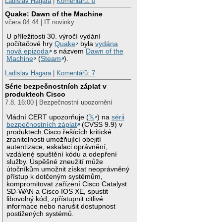
Ladislav Hagara
|
Komentářů: 0
Quake: Dawn of the Machine
včera 04:44 | IT novinky
U příležitosti 30. výročí vydání
počítačové hry
Quake
byla
vydána
nová epizoda
s názvem
Dawn of the
Machine
(
Steam
).
Ladislav Hagara
|
Komentářů: 7
Série bezpečnostních záplat v
produktech Cisco
7.8. 16:00 | Bezpečnostní upozornění
Vládní CERT upozorňuje (
𝕏
) na
sérii
bezpečnostních záplat
(CVSS 9.9) v
produktech Cisco řešících kritické
zranitelnosti umožňující obejití
autentizace, eskalaci oprávnění,
vzdálené spuštění kódu a odepření
služby. Úspěšné zneužití může
útočníkům umožnit získat neoprávněný
přístup k dotčeným systémům,
kompromitovat zařízení Cisco Catalyst
SD-WAN a Cisco IOS XE, spustit
libovolný kód, zpřístupnit citlivé
informace nebo narušit dostupnost
postižených systémů.