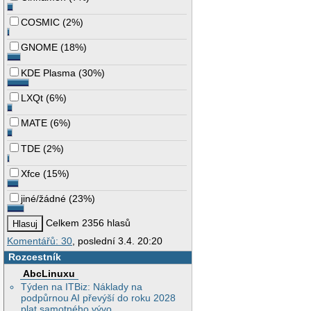
COSMIC
(
2%
)
GNOME
(
18%
)
KDE Plasma
(
30%
)
LXQt
(
6%
)
MATE
(
6%
)
TDE
(
2%
)
Xfce
(
15%
)
jiné/žádné
(
23%
)
Celkem 2356 hlasů
Komentářů: 30
, poslední 3.4. 20:20
Rozcestník
AbcLinuxu
Týden na ITBiz: Náklady na
podpůrnou AI převýší do roku 2028
plat samotného vývo