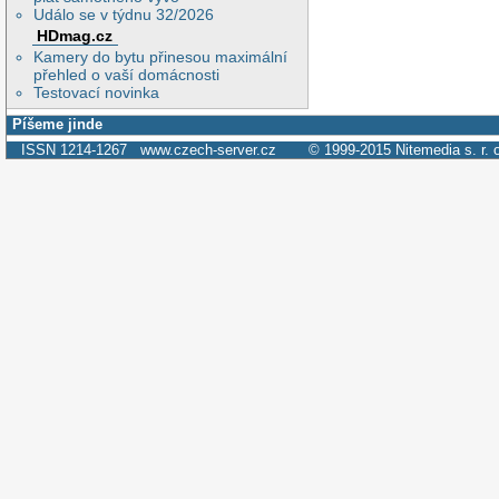
Událo se v týdnu 32/2026
HDmag.cz
Kamery do bytu přinesou maximální
přehled o vaší domácnosti
Testovací novinka
Píšeme jinde
ISSN 1214-1267
www.czech-server.cz
© 1999-2015
Nitemedia s. r. 