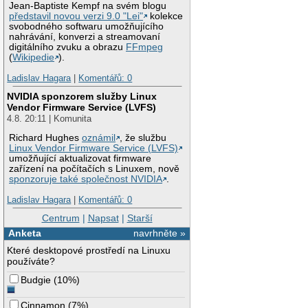
Jean-Baptiste Kempf na svém blogu
představil novou verzi 9.0 "Lei"
kolekce
svobodného softwaru umožňujícího
nahrávání, konverzi a streamovaní
digitálního zvuku a obrazu
FFmpeg
(
Wikipedie
).
Ladislav Hagara
|
Komentářů: 0
NVIDIA sponzorem služby Linux
Vendor Firmware Service (LVFS)
4.8. 20:11 | Komunita
Richard Hughes
oznámil
, že službu
Linux Vendor Firmware Service (LVFS)
umožňující aktualizovat firmware
zařízení na počítačích s Linuxem, nově
sponzoruje také společnost NVIDIA
.
Ladislav Hagara
|
Komentářů: 0
Centrum
|
Napsat
|
Starší
Anketa
navrhněte »
Které desktopové prostředí na Linuxu
používáte?
Budgie
(
10%
)
Cinnamon
(
7%
)