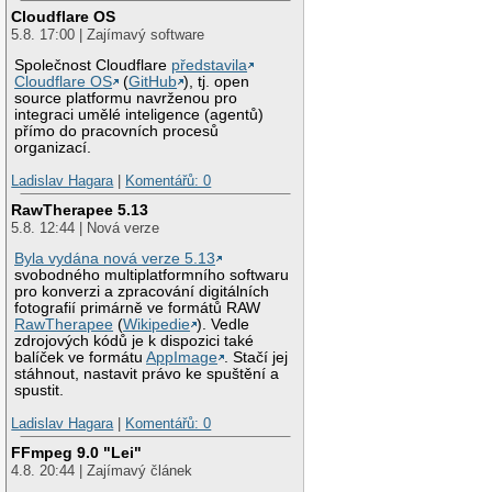
Cloudflare OS
5.8. 17:00 | Zajímavý software
Společnost Cloudflare
představila
Cloudflare OS
(
GitHub
), tj. open
source platformu navrženou pro
integraci umělé inteligence (agentů)
přímo do pracovních procesů
organizací.
Ladislav Hagara
|
Komentářů: 0
RawTherapee 5.13
5.8. 12:44 | Nová verze
Byla vydána nová verze 5.13
svobodného multiplatformního softwaru
pro konverzi a zpracování digitálních
fotografií primárně ve formátů RAW
RawTherapee
(
Wikipedie
). Vedle
zdrojových kódů je k dispozici také
balíček ve formátu
AppImage
. Stačí jej
stáhnout, nastavit právo ke spuštění a
spustit.
Ladislav Hagara
|
Komentářů: 0
FFmpeg 9.0 "Lei"
4.8. 20:44 | Zajímavý článek