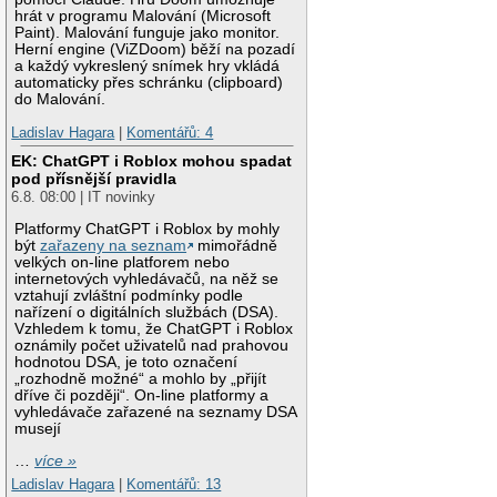
hrát v programu Malování (Microsoft
Paint). Malování funguje jako monitor.
Herní engine (ViZDoom) běží na pozadí
a každý vykreslený snímek hry vkládá
automaticky přes schránku (clipboard)
do Malování.
Ladislav Hagara
|
Komentářů: 4
EK: ChatGPT i Roblox mohou spadat
pod přísnější pravidla
6.8. 08:00 | IT novinky
Platformy ChatGPT i Roblox by mohly
být
zařazeny na seznam
mimořádně
velkých on-line platforem nebo
internetových vyhledávačů, na něž se
vztahují zvláštní podmínky podle
nařízení o digitálních službách (DSA).
Vzhledem k tomu, že ChatGPT i Roblox
oznámily počet uživatelů nad prahovou
hodnotou DSA, je toto označení
„rozhodně možné“ a mohlo by „přijít
dříve či později“. On-line platformy a
vyhledávače zařazené na seznamy DSA
musejí
…
více »
Ladislav Hagara
|
Komentářů: 13