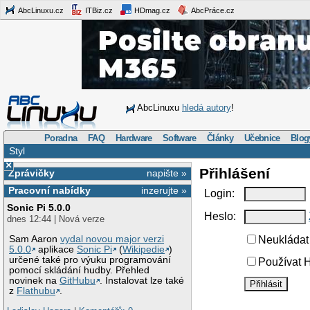
AbcLinuxu.cz
ITBiz.cz
HDmag.cz
AbcPráce.cz
AbcLinuxu
hledá autory
!
Poradna
FAQ
Hardware
Software
Články
Učebnice
Blog
Styl
×
Přihlášení
Zprávičky
napište »
Pracovní nabídky
inzerujte »
Login:
Sonic Pi 5.0.0
Heslo:
dnes 12:44 | Nová verze
Sam Aaron
vydal novou major verzi
Neukládat 
5.0.0
aplikace
Sonic Pi
(
Wikipedie
)
určené také pro výuku programování
Používat H
pomocí skládání hudby. Přehled
novinek na
GitHubu
. Instalovat lze také
z
Flathubu
.