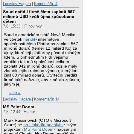
Ladislav Hagara
|
Komentářů: 4
Soud nařídil firmě Meta zaplatit 567
milionů USD kvůli újmě způsobené
dětem
7.8. 15:33 | IT novinky
Soud v americkém státě Nové Mexiko
ve čtvrtek
nařídil
internetové
společnosti Meta Platforms zaplatit 567
milionů dolarů (téměř 12 miliard Kč) za
újmy, které její platformy působí mladým
lidem. S přihlédnutím k dřívějšímu
verdiktu tak má společnost celkem
zaplatit 942 milionů dolarů, což je malý
zlomek jejího ročního výnosu, který loni
činil 60 miliard dolarů. Čtvrteční verdikt
firmě také nařizuje, aby změnila způsob,
jakým její
…
více »
Ladislav Hagara
|
Komentářů: 14
MS Paint Doom
7.8. 12:44 | Humor
Mark Russinovich (CTO v Microsoft
Azure) se
na LinkedIn pochlubil
svým
projektem
MS Paint Doom
napsaným
pomocí Claude. Hru Doom umožňuje