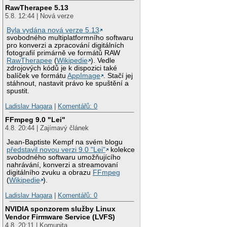
RawTherapee 5.13
5.8. 12:44 | Nová verze
Byla vydána nová verze 5.13
svobodného multiplatformního softwaru
pro konverzi a zpracování digitálních
fotografií primárně ve formátů RAW
RawTherapee
(
Wikipedie
). Vedle
zdrojových kódů je k dispozici také
balíček ve formátu
AppImage
. Stačí jej
stáhnout, nastavit právo ke spuštění a
spustit.
Ladislav Hagara
|
Komentářů: 0
FFmpeg 9.0 "Lei"
4.8. 20:44 | Zajímavý článek
Jean-Baptiste Kempf na svém blogu
představil novou verzi 9.0 "Lei"
kolekce
svobodného softwaru umožňujícího
nahrávání, konverzi a streamovaní
digitálního zvuku a obrazu
FFmpeg
(
Wikipedie
).
Ladislav Hagara
|
Komentářů: 0
NVIDIA sponzorem služby Linux
Vendor Firmware Service (LVFS)
4.8. 20:11 | Komunita