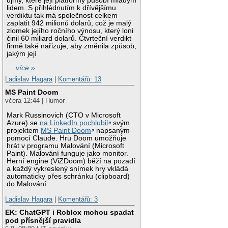
újmy, které její platformy působí mladým
lidem. S přihlédnutím k dřívějšímu
verdiktu tak má společnost celkem
zaplatit 942 milionů dolarů, což je malý
zlomek jejího ročního výnosu, který loni
činil 60 miliard dolarů. Čtvrteční verdikt
firmě také nařizuje, aby změnila způsob,
jakým její
…
více »
Ladislav Hagara
|
Komentářů: 13
MS Paint Doom
včera 12:44 | Humor
Mark Russinovich (CTO v Microsoft
Azure) se
na LinkedIn pochlubil
svým
projektem
MS Paint Doom
napsaným
pomocí Claude. Hru Doom umožňuje
hrát v programu Malování (Microsoft
Paint). Malování funguje jako monitor.
Herní engine (ViZDoom) běží na pozadí
a každý vykreslený snímek hry vkládá
automaticky přes schránku (clipboard)
do Malování.
Ladislav Hagara
|
Komentářů: 3
EK: ChatGPT i Roblox mohou spadat
pod přísnější pravidla