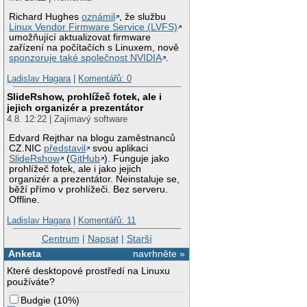
Richard Hughes
oznámil
, že službu
Linux Vendor Firmware Service (LVFS)
umožňující aktualizovat firmware
zařízení na počítačích s Linuxem, nově
sponzoruje také společnost NVIDIA
.
Ladislav Hagara
|
Komentářů: 0
SlideRshow, prohlížeč fotek, ale i
jejich organizér a prezentátor
4.8. 12:22 | Zajímavý software
Edvard Rejthar na blogu zaměstnanců
CZ.NIC
představil
svou aplikaci
SlideRshow
(
GitHub
). Funguje jako
prohlížeč fotek, ale i jako jejich
organizér a prezentátor. Neinstaluje se,
běží přímo v prohlížeči. Bez serveru.
Offline.
Ladislav Hagara
|
Komentářů: 11
Centrum
|
Napsat
|
Starší
Anketa
navrhněte »
Které desktopové prostředí na Linuxu
používáte?
Budgie
(
10%
)