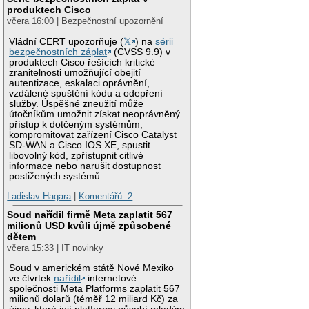
produktech Cisco
včera 16:00 | Bezpečnostní upozornění
Vládní CERT upozorňuje (
𝕏
) na
sérii
bezpečnostních záplat
(CVSS 9.9) v
produktech Cisco řešících kritické
zranitelnosti umožňující obejití
autentizace, eskalaci oprávnění,
vzdálené spuštění kódu a odepření
služby. Úspěšné zneužití může
útočníkům umožnit získat neoprávněný
přístup k dotčeným systémům,
kompromitovat zařízení Cisco Catalyst
SD-WAN a Cisco IOS XE, spustit
libovolný kód, zpřístupnit citlivé
informace nebo narušit dostupnost
postižených systémů.
Ladislav Hagara
|
Komentářů: 2
Soud nařídil firmě Meta zaplatit 567
milionů USD kvůli újmě způsobené
dětem
včera 15:33 | IT novinky
Soud v americkém státě Nové Mexiko
ve čtvrtek
nařídil
internetové
společnosti Meta Platforms zaplatit 567
milionů dolarů (téměř 12 miliard Kč) za