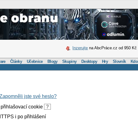
Inzerujte
na AbcPráce.cz od 950 Kč
are
Články
Učebnice
Blogy
Skupiny
Desktopy
Hry
Slovník
Kdo
Zapomněli jste své heslo?
přihlašovací cookie
?
TTPS i po přihlášení