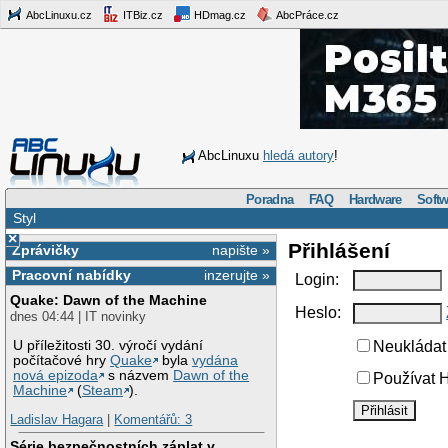
AbcLinuxu.cz
ITBiz.cz
HDmag.cz
AbcPráce.cz
AbcLinuxu
hledá autory
!
Poradna
FAQ
Hardware
Softw
Styl
×
Přihlášení
Zprávičky
napište »
Pracovní nabídky
inzerujte »
Login:
Quake: Dawn of the Machine
Heslo:
dnes 04:44 | IT novinky
U příležitosti 30. výročí vydání
Neukládat 
počítačové hry
Quake
byla
vydána
nová epizoda
s názvem
Dawn of the
Používat H
Machine
(
Steam
).
Ladislav Hagara
|
Komentářů: 3
Série bezpečnostních záplat v