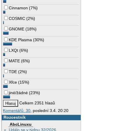
Cinnamon
(
7%
)
COSMIC
(
2%
)
GNOME
(
18%
)
KDE Plasma
(
30%
)
LXQt
(
6%
)
MATE
(
6%
)
TDE
(
2%
)
Xfce
(
15%
)
jiné/žádné
(
23%
)
Celkem 2351 hlasů
Komentářů: 30
, poslední 3.4. 20:20
Rozcestník
AbcLinuxu
Událo se v týdnu 32/2026