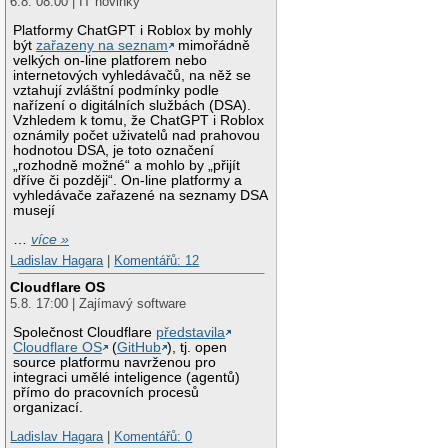
6.8. 08:00 | IT novinky
Platformy ChatGPT i Roblox by mohly
být
zařazeny na seznam
mimořádně
velkých on-line platforem nebo
internetových vyhledávačů, na něž se
vztahují zvláštní podmínky podle
nařízení o digitálních službách (DSA).
Vzhledem k tomu, že ChatGPT i Roblox
oznámily počet uživatelů nad prahovou
hodnotou DSA, je toto označení
„rozhodně možné“ a mohlo by „přijít
dříve či později“. On-line platformy a
vyhledávače zařazené na seznamy DSA
musejí
…
více »
Ladislav Hagara
|
Komentářů: 12
Cloudflare OS
5.8. 17:00 | Zajímavý software
Společnost Cloudflare
představila
Cloudflare OS
(
GitHub
), tj. open
source platformu navrženou pro
integraci umělé inteligence (agentů)
přímo do pracovních procesů
organizací.
Ladislav Hagara
|
Komentářů: 0