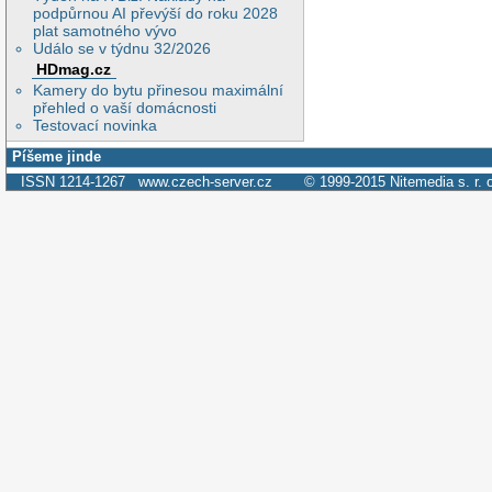
podpůrnou AI převýší do roku 2028
plat samotného vývo
Událo se v týdnu 32/2026
HDmag.cz
Kamery do bytu přinesou maximální
přehled o vaší domácnosti
Testovací novinka
Píšeme jinde
ISSN 1214-1267
www.czech-server.cz
© 1999-2015
Nitemedia s. r. 