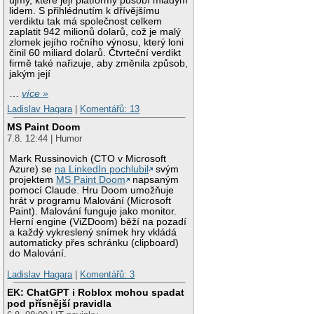
újmy, které její platformy působí mladým
lidem. S přihlédnutím k dřívějšímu
verdiktu tak má společnost celkem
zaplatit 942 milionů dolarů, což je malý
zlomek jejího ročního výnosu, který loni
činil 60 miliard dolarů. Čtvrteční verdikt
firmě také nařizuje, aby změnila způsob,
jakým její
…
více »
Ladislav Hagara
|
Komentářů: 13
MS Paint Doom
7.8. 12:44 | Humor
Mark Russinovich (CTO v Microsoft
Azure) se
na LinkedIn pochlubil
svým
projektem
MS Paint Doom
napsaným
pomocí Claude. Hru Doom umožňuje
hrát v programu Malování (Microsoft
Paint). Malování funguje jako monitor.
Herní engine (ViZDoom) běží na pozadí
a každý vykreslený snímek hry vkládá
automaticky přes schránku (clipboard)
do Malování.
Ladislav Hagara
|
Komentářů: 3
EK: ChatGPT i Roblox mohou spadat
pod přísnější pravidla