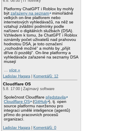
6.8. 08:00 | IT novinky
Platformy ChatGPT i Roblox by mohly
být
zařazeny na seznam
mimořádně
velkých on-line platforem nebo
internetových vyhledávačů, na něž se
vztahují zvláštní podmínky podle
nařízení o digitálních službách (DSA).
Vzhledem k tomu, že ChatGPT i Roblox
oznámily počet uživatelů nad prahovou
hodnotou DSA, je toto označení
„rozhodně možné“ a mohlo by „přijít
dříve či později“. On-line platformy a
vyhledávače zařazené na seznamy DSA
musejí
…
více »
Ladislav Hagara
|
Komentářů: 12
Cloudflare OS
5.8. 17:00 | Zajímavý software
Společnost Cloudflare
představila
Cloudflare OS
(
GitHub
), tj. open
source platformu navrženou pro
integraci umělé inteligence (agentů)
přímo do pracovních procesů
organizací.
Ladislav Hagara
|
Komentářů: 0