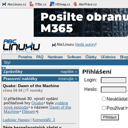
AbcLinuxu.cz
ITBiz.cz
HDmag.cz
AbcPráce.cz
AbcLinuxu
hledá autory
!
Poradna
FAQ
Hardware
Software
Články
Učebnice
Blog
Styl
×
Přihlášení
Zprávičky
napište »
Pracovní nabídky
inzerujte »
Login:
Quake: Dawn of the Machine
Heslo:
včera 04:44 | IT novinky
U příležitosti 30. výročí vydání
Neukládat 
počítačové hry
Quake
byla
vydána
nová epizoda
s názvem
Dawn of the
Používat H
Machine
(
Steam
).
Ladislav Hagara
|
Komentářů: 3
Série bezpečnostních záplat v