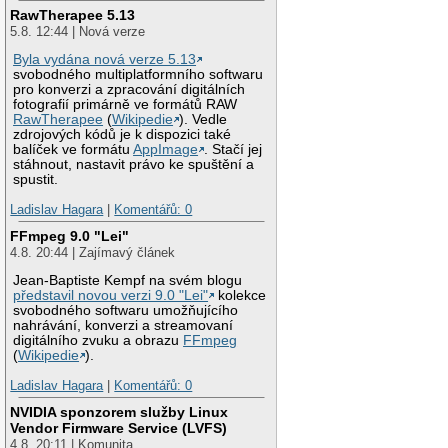
RawTherapee 5.13
5.8. 12:44 | Nová verze
Byla vydána nová verze 5.13
svobodného multiplatformního softwaru
pro konverzi a zpracování digitálních
fotografií primárně ve formátů RAW
RawTherapee
(
Wikipedie
). Vedle
zdrojových kódů je k dispozici také
balíček ve formátu
AppImage
. Stačí jej
stáhnout, nastavit právo ke spuštění a
spustit.
Ladislav Hagara
|
Komentářů: 0
FFmpeg 9.0 "Lei"
4.8. 20:44 | Zajímavý článek
Jean-Baptiste Kempf na svém blogu
představil novou verzi 9.0 "Lei"
kolekce
svobodného softwaru umožňujícího
nahrávání, konverzi a streamovaní
digitálního zvuku a obrazu
FFmpeg
(
Wikipedie
).
Ladislav Hagara
|
Komentářů: 0
NVIDIA sponzorem služby Linux
Vendor Firmware Service (LVFS)
4.8. 20:11 | Komunita