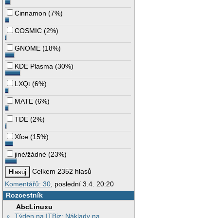
Cinnamon
(
7%
)
COSMIC
(
2%
)
GNOME
(
18%
)
KDE Plasma
(
30%
)
LXQt
(
6%
)
MATE
(
6%
)
TDE
(
2%
)
Xfce
(
15%
)
jiné/žádné
(
23%
)
Celkem 2352 hlasů
Komentářů: 30
, poslední 3.4. 20:20
Rozcestník
AbcLinuxu
Týden na ITBiz: Náklady na