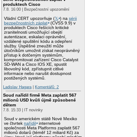
produktech Cisco
7.8. 16:00 | Bezpečnostní upozornění
Vládní CERT upozorňuje (
𝕏
) na
sérii
bezpečnostních záplat
(CVSS 9.9) v
produktech Cisco řešících kritické
zranitelnosti umožňující obejití
autentizace, eskalaci oprávnění,
vzdálené spuštění kódu a odepření
služby. Úspěšné zneužití může
útočníkům umožnit získat neoprávněný
přístup k dotčeným systémům,
kompromitovat zařízení Cisco Catalyst
SD-WAN a Cisco IOS XE, spustit
libovolný kód, zpřístupnit citlivé
informace nebo narušit dostupnost
postižených systémů.
Ladislav Hagara
|
Komentářů: 2
Soud nařídil firmě Meta zaplatit 567
milionů USD kvůli újmě způsobené
dětem
7.8. 15:33 | IT novinky
Soud v americkém státě Nové Mexiko
ve čtvrtek
nařídil
internetové
společnosti Meta Platforms zaplatit 567
milionů dolarů (téměř 12 miliard Kč) za