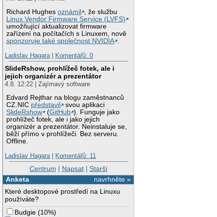
Richard Hughes
oznámil
, že službu
Linux Vendor Firmware Service (LVFS)
umožňující aktualizovat firmware
zařízení na počítačích s Linuxem, nově
sponzoruje také společnost NVIDIA
.
Ladislav Hagara
|
Komentářů: 0
SlideRshow, prohlížeč fotek, ale i
jejich organizér a prezentátor
4.8. 12:22 | Zajímavý software
Edvard Rejthar na blogu zaměstnanců
CZ.NIC
představil
svou aplikaci
SlideRshow
(
GitHub
). Funguje jako
prohlížeč fotek, ale i jako jejich
organizér a prezentátor. Neinstaluje se,
běží přímo v prohlížeči. Bez serveru.
Offline.
Ladislav Hagara
|
Komentářů: 11
Centrum
|
Napsat
|
Starší
Anketa
navrhněte »
Které desktopové prostředí na Linuxu
používáte?
Budgie
(
10%
)