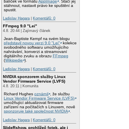
balíček ve formátu
AppImage
. Stačí jej
stáhnout, nastavit právo ke spuštění a
spustit.
Ladislav Hagara
|
Komentářů: 0
FFmpeg 9.0 "Lei"
4.8. 20:44 | Zajímavý článek
Jean-Baptiste Kempf na svém blogu
představil novou verzi 9.0 "Lei"
kolekce
svobodného softwaru umožňujícího
nahrávání, konverzi a streamovaní
digitálního zvuku a obrazu
FFmpeg
(
Wikipedie
).
Ladislav Hagara
|
Komentářů: 0
NVIDIA sponzorem služby Linux
Vendor Firmware Service (LVFS)
4.8. 20:11 | Komunita
Richard Hughes
oznámil
, že službu
Linux Vendor Firmware Service (LVFS)
umožňující aktualizovat firmware
zařízení na počítačích s Linuxem, nově
sponzoruje také společnost NVIDIA
.
Ladislav Hagara
|
Komentářů: 0
SlideRshow, prohlížeč fotek, ale i