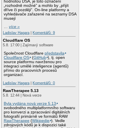
hodnotou DSA, je toto označení
„rozhodně možné“ a mohlo by „přijít
dříve či později“. On-line platformy a
vyhledávače zařazené na seznamy DSA
musejí
…
více »
Ladislav Hagara
|
Komentářů: 9
Cloudflare OS
5.8. 17:00 | Zajímavý software
Společnost Cloudflare
představila
Cloudflare OS
(
GitHub
), tj. open
source platformu navrženou pro
integraci umělé inteligence (agentů)
přímo do pracovních procesů
organizací.
Ladislav Hagara
|
Komentářů: 0
RawTherapee 5.13
5.8. 12:44 | Nová verze
Byla vydána nová verze 5.13
svobodného multiplatformního softwaru
pro konverzi a zpracování digitálních
fotografií primárně ve formátů RAW
RawTherapee
(
Wikipedie
). Vedle
zdrojových kódů je k dispozici také