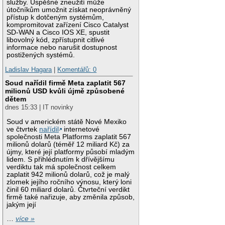
služby. Úspěšné zneužití může
útočníkům umožnit získat neoprávněný
přístup k dotčeným systémům,
kompromitovat zařízení Cisco Catalyst
SD-WAN a Cisco IOS XE, spustit
libovolný kód, zpřístupnit citlivé
informace nebo narušit dostupnost
postižených systémů.
Ladislav Hagara
|
Komentářů: 0
Soud nařídil firmě Meta zaplatit 567
milionů USD kvůli újmě způsobené
dětem
dnes 15:33 | IT novinky
Soud v americkém státě Nové Mexiko
ve čtvrtek
nařídil
internetové
společnosti Meta Platforms zaplatit 567
milionů dolarů (téměř 12 miliard Kč) za
újmy, které její platformy působí mladým
lidem. S přihlédnutím k dřívějšímu
verdiktu tak má společnost celkem
zaplatit 942 milionů dolarů, což je malý
zlomek jejího ročního výnosu, který loni
činil 60 miliard dolarů. Čtvrteční verdikt
firmě také nařizuje, aby změnila způsob,
jakým její
…
více »