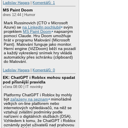
Ladislav Hagara
|
Komentářů: 1
MS Paint Doom
dnes 12:44 | Humor
Mark Russinovich (CTO v Microsoft
Azure) se
na LinkedIn pochlubil
svým
projektem
MS Paint Doom
napsaným
pomocí Claude. Hru Doom umožňuje
hrát v programu Malování (Microsoft
Paint). Malování funguje jako monitor.
Herní engine (ViZDoom) běží na pozadí
a každý vykreslený snímek hry vkládá
automaticky přes schránku (clipboard)
do Malování.
Ladislav Hagara
|
Komentářů: 0
EK: ChatGPT i Roblox mohou spadat
pod přísnější pravidla
včera 08:00 | IT novinky
Platformy ChatGPT i Roblox by mohly
být
zařazeny na seznam
mimořádně
velkých on-line platforem nebo
internetových vyhledávačů, na něž se
vztahují zvláštní podmínky podle
nařízení o digitálních službách (DSA).
Vzhledem k tomu, že ChatGPT i Roblox
oznámily počet uživatelů nad prahovou