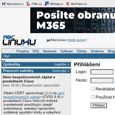
AbcLinuxu.cz
ITBiz.cz
HDmag.cz
AbcPráce.cz
AbcLinuxu
hledá autory
!
Poradna
FAQ
Hardware
Software
Články
Učebnice
Blog
Styl
×
Přihlášení
Zprávičky
napište »
Pracovní nabídky
inzerujte »
Login:
Série bezpečnostních záplat v
Heslo:
produktech Cisco
dnes 16:00 | Bezpečnostní upozornění
Neukládat 
Vládní CERT upozorňuje (
𝕏
) na
sérii
bezpečnostních záplat
(CVSS 9.9) v
Používat H
produktech Cisco řešících kritické
zranitelnosti umožňující obejití
autentizace, eskalaci oprávnění,
vzdálené spuštění kódu a odepření