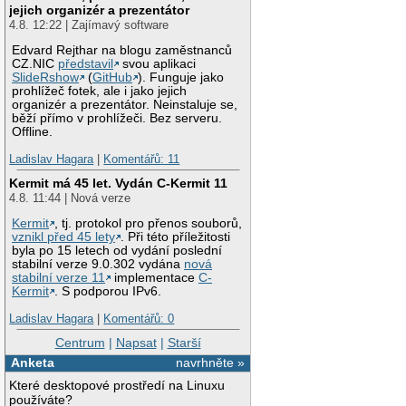
jejich organizér a prezentátor
4.8. 12:22 | Zajímavý software
Edvard Rejthar na blogu zaměstnanců
CZ.NIC
představil
svou aplikaci
SlideRshow
(
GitHub
). Funguje jako
prohlížeč fotek, ale i jako jejich
organizér a prezentátor. Neinstaluje se,
běží přímo v prohlížeči. Bez serveru.
Offline.
Ladislav Hagara
|
Komentářů: 11
Kermit má 45 let. Vydán C-Kermit 11
4.8. 11:44 | Nová verze
Kermit
, tj. protokol pro přenos souborů,
vznikl před 45 lety
. Při této příležitosti
byla po 15 letech od vydání poslední
stabilní verze 9.0.302 vydána
nová
stabilní verze 11
implementace
C-
Kermit
. S podporou IPv6.
Ladislav Hagara
|
Komentářů: 0
Centrum
|
Napsat
|
Starší
Anketa
navrhněte »
Které desktopové prostředí na Linuxu
používáte?