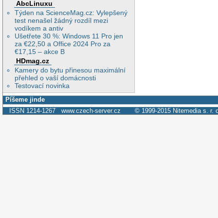
AbcLinuxu
Týden na ScienceMag.cz: Vylepšený
test nenašel žádný rozdíl mezi
vodíkem a antiv
Ušetřete 30 %: Windows 11 Pro jen
za €22,50 a Office 2024 Pro za
€17,15 – akce B
HDmag.cz
Kamery do bytu přinesou maximální
přehled o vaší domácnosti
Testovací novinka
Píšeme jinde
ISSN 1214-1267
www.czech-server.cz
© 1999-2015
Nitemedia s. r. 